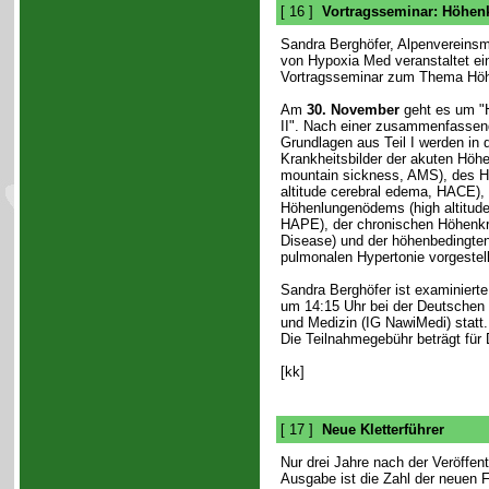
[ 16 ]
Vortragsseminar: Höhen
Sandra Berghöfer, Alpenvereinsmi
von Hypoxia Med veranstaltet ei
Vortragsseminar zum Thema Höh
Am
30. November
geht es um "H
II". Nach einer zusammenfassen
Grundlagen aus Teil I werden in
Krankheitsbilder der akuten Höhe
mountain sickness, AMS), des H
altitude cerebral edema, HACE),
Höhenlungenödems (high altitud
HAPE), der chronischen Höhenkr
Disease) und der höhenbedingte
pulmonalen Hypertonie vorgestell
Sandra Berghöfer ist examinierte
um 14:15 Uhr bei der Deutschen 
und Medizin (IG NawiMedi) stat
Die Teilnahmegebühr beträgt für 
[kk]
[ 17 ]
Neue Kletterführer
Nur drei Jahre nach der Veröffent
Ausgabe ist die Zahl der neuen 