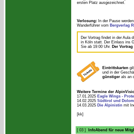
ersten Platz ausgezeichnet.
Verlosung:
In der Pause werden
Wanderführer vom
Bergverlag R
Der Vortrag findet in der Aula 
in Köln statt. Der Einlass ins
Sie ab 19:00 Uhr.
Der Vortrag
Eintrittskarten
gib
und in der Geschäf
günstiger
als an 
Weitere Termine der AlpinVisi
17.01.2025
Eagle Wings - Prote
14.02.2025
Südtirol und Dolom
14.03.2025
Die Alpinistin
mit In
[kk]
[ 03 ]
InfoAbend für neue Mitgl