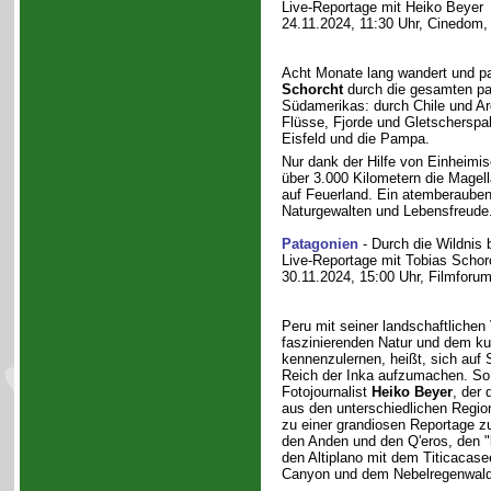
Live-Reportage mit Heiko Beyer
24.11.2024, 11:30 Uhr, Cinedom,
Acht Monate lang wandert und p
Schorcht
durch die gesamten p
Südamerikas: durch Chile und Ar
Flüsse, Fjorde und Gletscherspalt
Eisfeld und die Pampa.
Nur dank der Hilfe von Einheimis
über 3.000 Kilometern die Magell
auf Feuerland. Ein atemberauben
Naturgewalten und Lebensfreude
Patagonien
- Durch die Wildnis 
Live-Reportage mit Tobias Schor
30.11.2024, 15:00 Uhr, Filmforu
Peru mit seiner landschaftlichen V
faszinierenden Natur und dem ku
kennenzulernen, heißt, sich auf
Reich der Inka aufzumachen. So
Fotojournalist
Heiko Beyer
, der 
aus den unterschiedlichen Regio
zu einer grandiosen Reportage 
den Anden und den Q'eros, den "l
den Altiplano mit dem Titicacase
Canyon und dem Nebelregenwal