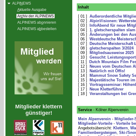
ALPI
N
EWS
Inhalt
A
ktuelle Ausgabe
Ar
c
hiv der ALPINEWS
[ 01 ]
Außerordentliche Mitgl
[ 02 ]
AlpinVisionen: Wetterste
ALPINEWS ab
o
nnieren
[ 03 ]
InfoAbend für neue Mitgl
ALPINEWS a
b
bestellen
[ 04 ]
1. gletscherspalten slam
[ 05 ]
Änderungen bei den Aus
[ 06 ]
Westdeutsche Meistersch
[ 07 ]
Deutsche Meisterschaft 
[ 08 ]
gletscherspalten 3/2024
[ 09 ]
Mitgliedsausweise 2025
[ 10 ]
Gesucht: Leistungssport
[ 11 ]
Dutch Mountain Film Fes
[ 12 ]
Neues vom Deutschen Al
[ 13 ]
Natürlich mit Öffis!
[ 14 ]
Mammut Snow Safety Se
[ 15 ]
Majestätische Touren im
[ 16 ]
Vortragsseminar: Höhen
[ 17 ]
Neue Kletterführer
[ 18 ]
Veranstaltungen bei Gr
Mitglieder klettern
Service
- Kölner Alpenverein
günstiger!
Mein Alpenverein
-
Mitglieder-
Mitglieder-Vorteile
-
Vorteile b
Angebotsübersicht:
Klettern
,
Wa
Familienbergsteigen
,
Ski-/Sno