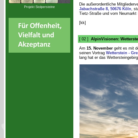
Die außerordentliche Mitgliederv
Projekt Stolpersteine
Jabachstraße 8, 50676 Köln
, s
Tietz-Straße und vom Neumarkt in
[kk]
[ 02 ]
AlpinVisionen: Wetterste
Am
15. November
geht es mit d
seinen Vortrag
Wetterstein - G
lang hat er das Wettersteingebirg