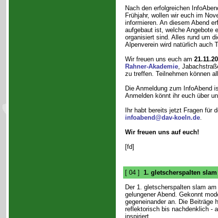
Nach den erfolgreichen InfoAben
Frühjahr, wollen wir euch im Nov
informieren. An diesem Abend erfa
aufgebaut ist, welche Angebote 
organisiert sind. Alles rund um d
Alpenverein wird natürlich auch 
Wir freuen uns euch am
21.11.2
Rahner-Akademie
, Jabachstraß
zu treffen. Teilnehmen können all
Die Anmeldung zum InfoAbend ist
Anmelden könnt ihr euch über u
Ihr habt bereits jetzt Fragen fü
infoabend@dav-koeln.de
.
Wir freuen uns auf euch!
[fd]
[ 04 ]
1. gletscherspalten slam
Der 1. gletscherspalten slam am
gelungener Abend. Gekonnt mode
gegeneinander an. Die Beiträge h
reflektorisch bis nachdenklich -
inspiriert.