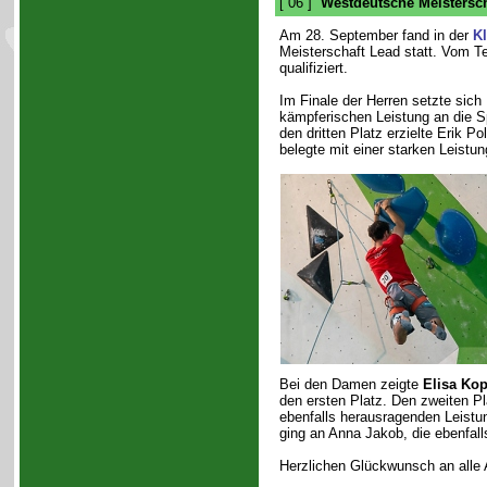
[ 06 ]
Westdeutsche Meistersch
Am 28. September fand in der
Kl
Meisterschaft Lead statt. Vom 
qualifiziert.
Im Finale der Herren setzte sich 
kämpferischen Leistung an die S
den dritten Platz erzielte Erik 
belegte mit einer starken Leistu
Bei den Damen zeigte
Elisa Ko
den ersten Platz. Den zweiten Pl
ebenfalls herausragenden Leistun
ging an Anna Jakob, die ebenfall
Herzlichen Glückwunsch an alle A