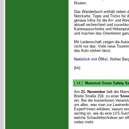
Routen.
Das Wanderbuch enthält neben de
Netzkarte, Tipps und Tricks für d
genaue Infos für die An- und Ab
aktuell recherchiert und zuverläs
Kartenausschnitte und Höhenpro
und machen das Orientieren ganz
Mit Leidenschaft zeigen die Auto
nicht nur das: Viele neue Touren
das Auto stehen lässt.
Natürlich mit Öffis!
, Rother Ber
[kk]
[ 14 ]
Mammut Snow Safety Se
Am
21. November
lädt der Mamm
Breite Straße 159, zu einer
Snow
ein. Bei der kostenlosen Veranst
um alles, was man zur Lawinenku
Expert*innen erklären, warum ei
wichtig ist, wie du eine LVS-Suc
welche Schaufeltechniken am eff
vieles mehr.