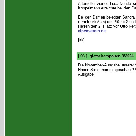
Altemöller vierter, Luca Nündel 
Koppelmann erreichte bei den Da
Bei den Damen belegten Sandra
(Frankfurt/Main) die Plätze 2 un
Herren den 2. Platz vor Otto Reit
alpenverein.de
.
[kk]
[ 08 ]
gletscherspalten 3/2024
Die November-Ausgabe unserer S
Haben Sie schon reingeschaut? W
Ausgabe.