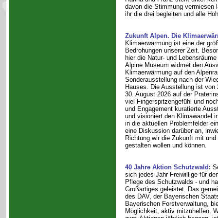
davon die Stimmung vermiesen l
ihr die drei begleiten und alle H
Zukunft Alpen. Die Klimaerwä
Klimaerwärmung ist eine der grö
Bedrohungen unserer Zeit. Beson
hier die Natur- und Lebensräume
Alpine Museum widmet den Ausw
Klimaerwärmung auf den Alpenra
Sonderausstellung nach der Wied
Hauses. Die Ausstellung ist von 
30. August 2026 auf der Praterin
viel Fingerspitzengefühl und noc
und Engagement kuratierte Ausste
und visioniert den Klimawandel in
in die aktuellen Problemfelder ein
eine Diskussion darüber an, inwi
Richtung wir die Zukunft mit und
gestalten wollen und können.
40 Jahre Aktion Schutzwald
:
S
sich jedes Jahr Freiwillige für de
Pflege des Schutzwalds - und ha
Großartiges geleistet. Das ge
des DAV, der Bayerischen Staats
Bayerischen Forstverwaltung, biet
Möglichkeit, aktiv mitzuhelfen. W