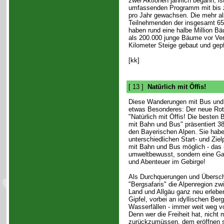
zwei Aktionen jährlich begann, i
umfassenden Programm mit bis 
pro Jahr gewachsen. Die mehr al
Teilnehmenden der insgesamt 6
haben rund eine halbe Million B
als 200.000 junge Bäume vor Ver
Kilometer Steige gebaut und gepf
[kk]
[ 13 ]
Natürlich mit Öffis!
Diese Wanderungen mit Bus und
etwas Besonderes: Der neue Rot
"Natürlich mit Öffis! Die besten
mit Bahn und Bus" präsentiert 38
den Bayerischen Alpen. Sie habe
unterschiedlichen Start- und Ziel
mit Bahn und Bus möglich - das i
umweltbewusst, sondern eine Gar
und Abenteuer im Gebirge!
Als Durchquerungen und Übersch
"Bergsafaris" die Alpenregion z
Land und Allgäu ganz neu erleben
Gipfel, vorbei an idyllischen Ber
Wasserfällen - immer weit weg v
Denn wer die Freiheit hat, nicht
zurückzumüssen, dem eröffnen si