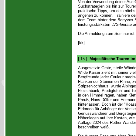
Von der Verwendung deiner Ausr
Suchstrategien bis hin zur Toure
praktische Tipps, um dein nächs
angehen zu können. Trainiere de
dem Team hinter dem Barryvox S
leistungsstärksten LVS-Geräte a
Die Anmeldung zum Seminar ist 
[kk]
[ 15 ]
Majestätische Touren im
Ausgesetzte Grate, steile Wände
Wilde Kaiser zieht mit seiner vi
Bergfreunde jeder Couleur magis
Flanken der Steinernen Rinne, z
Stripsenjochhaus, wurde Alpinge
Fleischbank, Predigtstuhl und T
in den Himmel ragen, haben Klet
Preuß, Hans Dülfer und Hermann
hinterlassen. Doch ist der "Koasa
Eldorado für Anhänger der Vertik
Genusswanderer und Bergsteiger
Höhenlagen auf ihre Kosten, wie d
Auflage 2024 des Rother Wanderf
beschreiben weiß.