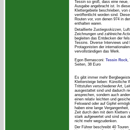
Tessin so groß, dass eine neue, e
Ausgabe angebracht ist. In die
Klettergebiete beschrieben, von 
veröffentlicht worden sind. Diese
Routen vor, von denen 974 in der
enthalten waren.
Detaillierte Zustiegsskizzen, Luf
Zeichnungen und zahlreiche Actio
begleiten das Entdecken der fel
Tessins. Diverse Interviews und 
Protagonisten der internationale
vervollständigen das Werk.
Egon Bernasconi:
Tessin Rock
,
Seiten, 38 Euro
Es gibt immer mehr Bergbegeister
Klettersteige lieben: Künstliche 
Trittstufen verschiedener Art, L
ausgestattet sind und dadurch nic
ansprechen, sondern auch andere
einen relativ leichten und gesich
Felswand oder auf Gipfel ermögli
haben eine lange Vergangenheit,
Zeit durch den mit dem Klettern
stark aufgewertet und sind aus d
nicht mehr wegzudenken.
Der Führer beschreibt 40 Touren