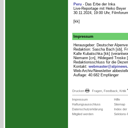
Peru
- Das Erbe der Inka
Live-Reportage mit Heiko Beyer
30.11.2024, 19:00 Uhr, Filmforu
[kk]
Impressum
Herausgeber: Deutscher Alpenvere
Redaktion: Sascha Bach [sb], Fri
Kalle Kubatschka [kk] (verantwort
Niemann [cn], Hildegard Troske [
Redaktionsschluss für die Deze
Kontakt:
webmaster@alpinews
Web-Archiv/Newsletter abbestell
Auflage: 40.682 Empfänger
Drucken
Fragen, Feedback, Kritik
Impressum
Hilfe
Haftungsausschluss
Sitemap
Datenschutzerklärung
Index der
Mitglied werden
Sektions-