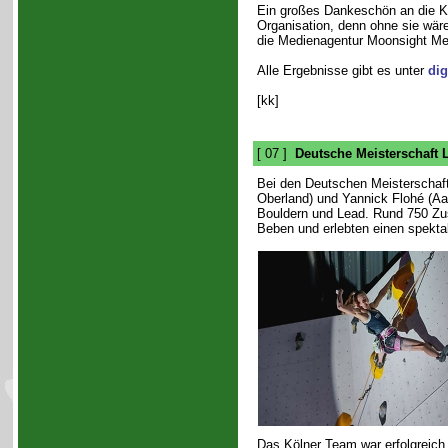
Ein großes Dankeschön an die Klet
Organisation, denn ohne sie wär
die Medienagentur Moonsight Med
Alle Ergebnisse gibt es unter
dig
[kk]
[ 07 ]
Deutsche Meisterschaft 
Bei den Deutschen Meisterschaft
Oberland) und Yannick Flohé (Aac
Bouldern und Lead. Rund 750 Zus
Beben und erlebten einen spektak
Das Kölner Team war erfolgreich 