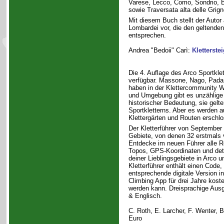
Varese, Lecco, Como, Sondrio, 
sowie Traversata alta delle Grig
Mit diesem Buch stellt der Autor a
Lombardei vor, die den geltenden
entsprechen.
Andrea "Bedoii" Carì:
Kletterste
Die 4. Auflage des Arco Sportklett
verfügbar. Massone, Nago, Pada
haben in der Klettercommunity We
und Umgebung gibt es unzählige 
historischer Bedeutung, sie gelt
Sportkletterns. Aber es werden 
Klettergärten und Routen erschl
Der Kletterführer von September 
Gebiete, von denen 32 erstmals v
Entdecke im neuen Führer alle R
Topos, GPS-Koordinaten und deta
deiner Lieblingsgebiete in Arco
Kletterführer enthält einen Code,
entsprechende digitale Version in 
Climbing App für drei Jahre koste
werden kann. Dreisprachige Ausg
& Englisch.
C. Roth, E. Larcher, F. Wenter, B
Euro