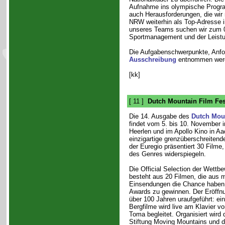
Aufnahme ins olympische Progra
auch Herausforderungen, die wir
NRW weiterhin als Top-Adresse im
unseres Teams suchen wir zum 01
Sportmanagement und der Leistu
Die Aufgabenschwerpunkte, Anfo
Ausschreibung
entnommen wer
[kk]
[ 11 ]
Dutch Mountain Film Fes
Die 14. Ausgabe des
Dutch Moun
findet vom 5. bis 10. November i
Heerlen und im Apollo Kino in Aa
einzigartige grenzüberschreitende
der Euregio präsentiert 30 Filme, 
des Genres widerspiegeln.
Die Official Selection der Wettb
besteht aus 20 Filmen, die aus 
Einsendungen die Chance haben
Awards zu gewinnen. Der Eröffnu
über 100 Jahren uraufgeführt: ein
Bergfilme wird live am Klavier 
Toma begleitet. Organisiert wird 
Stiftung Moving Mountains und 