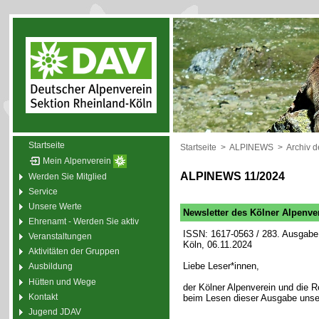
Startseite
Startseite
>
ALPINEWS
>
Archiv 
Mein Alpenverein
ALPINEWS 11/2024
Werden Sie Mitglied
Service
Unsere Werte
Newsletter des Kölner Alpenve
Ehrenamt - Werden Sie aktiv
ISSN: 1617-0563 / 283. Ausgabe 
Veranstaltungen
Köln, 06.11.2024
Aktivitäten der Gruppen
Liebe Leser*innen,
Ausbildung
Hütten und Wege
der Kölner Alpenverein und die
Kontakt
beim Lesen dieser Ausgabe unse
Jugend JDAV