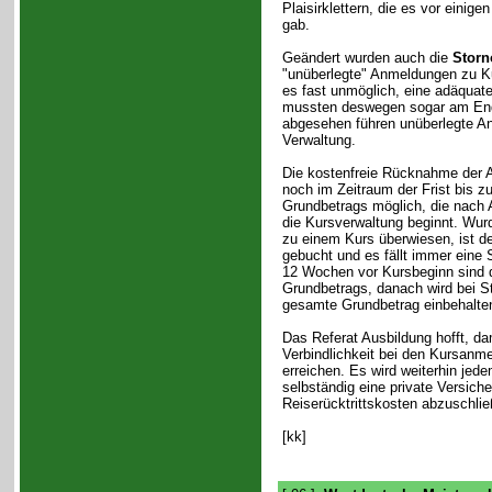
Plaisirklettern, die es vor einige
gab.
Geändert wurden auch die
Storn
"unüberlegte" Anmeldungen zu Kur
es fast unmöglich, eine adäquat
mussten deswegen sogar am End
abgesehen führen unüberlegte A
Verwaltung.
Die kostenfreie Rücknahme der A
noch im Zeitraum der Frist bis z
Grundbetrags möglich, die nach 
die Kursverwaltung beginnt. Wur
zu einem Kurs überwiesen, ist de
gebucht und es fällt immer eine 
12 Wochen vor Kursbeginn sind 
Grundbetrags, danach wird bei St
gesamte Grundbetrag einbehalte
Das Referat Ausbildung hofft, da
Verbindlichkeit bei den Kursanm
erreichen. Es wird weiterhin jed
selbständig eine private Versiche
Reiserücktrittskosten abzuschlie
[kk]