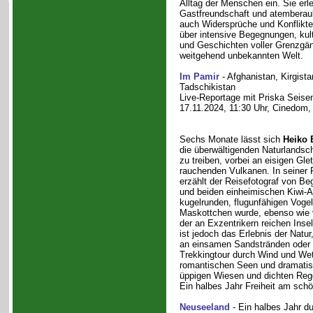
Alltag der Menschen ein. Sie erle
Gastfreundschaft und atemberau
auch Widersprüche und Konflikte
über intensive Begegnungen, kult
und Geschichten voller Grenzgän
weitgehend unbekannten Welt.
Im Pamir
- Afghanistan, Kirgista
Tadschikistan
Live-Reportage mit Priska Seise
17.11.2024, 11:30 Uhr, Cinedom,
Sechs Monate lässt sich
Heiko 
die überwältigenden Naturlandsc
zu treiben, vorbei an eisigen Gle
rauchenden Vulkanen. In seiner 
erzählt der Reisefotograf von B
und beiden einheimischen Kiwi-A
kugelrunden, flugunfähigen Vogel
Maskottchen wurde, ebenso wie 
der an Exzentrikern reichen Ins
ist jedoch das Erlebnis der Natur
an einsamen Sandstränden oder a
Trekkingtour durch Wind und Wett
romantischen Seen und dramatis
üppigen Wiesen und dichten Reg
Ein halbes Jahr Freiheit am sch
Neuseeland
- Ein halbes Jahr d