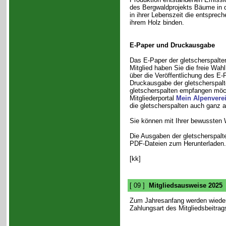
des Bergwaldprojekts Bäume in d
in ihrer Lebenszeit die entspre
ihrem Holz binden.
E-Paper und Druckausgabe
Das E-Paper der gletscherspalten
Mitglied haben Sie die freie Wahl
über die Veröffentlichung des E-
Druckausgabe der gletscherspalt
gletscherspalten empfangen möch
Mitgliederportal
Mein Alpenvere
die gletscherspalten auch ganz 
Sie können mit Ihrer bewussten
Die Ausgaben der gletscherspalte
PDF-Dateien zum Herunterladen.
[kk]
[ 09 ]
Mitgliedsausweise 2025
Zum Jahresanfang werden wieder
Zahlungsart des Mitgliedsbeitrag