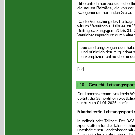
Bitte entnehmen Sie die Höhe Ih
die
neuen Beiträge
, die von de
Kategorienummer finden Sie auf
Da die Verbuchung des Beitrags, 
wir um Verständnis, falls es zu
Beitrag satzungsgemäß
bis 31.
Versicherungsschutz durch eine v
Sie sind umgezogen oder habe
und pünktlich den Mitgliedsau
unkompliziert online über unser
[kk]
[ 10 ]
Gesucht: Leistungssport
Der Landesverband Nordrhein-We
vertritt die 35 nordrhein-westfäl
sucht zum 01.01.2025 eine*n
Mitarbeiter*in Leistungssportk
in Vollzeit oder Teilzeit. Der DA
Sportklettern für die Talentsicht
unterhält einen Landeskader mit d
Nationalkader zu überführen. Die