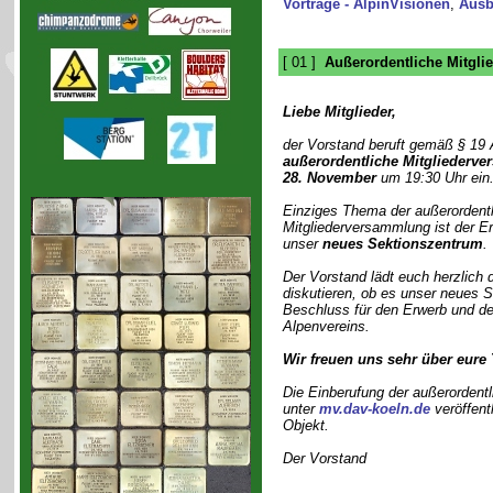
Vorträge - AlpinVisionen
,
Ausb
[ 01 ]
Außerordentliche Mitgl
Liebe Mitglieder,
der Vorstand beruft gemäß § 19 
außerordentliche Mitgliederv
28. November
um 19:30 Uhr ein
Einziges Thema der außerordent
Mitgliederversammlung ist der Er
unser
neues Sektionszentrum
.
Der Vorstand lädt euch herzlich 
diskutieren, ob es unser neues S
Beschluss für den Erwerb und d
Alpenvereins.
Wir freuen uns sehr über eure
Die Einberufung der außerordent
unter
mv.dav-koeln.de
veröffentl
Objekt.
Der Vorstand