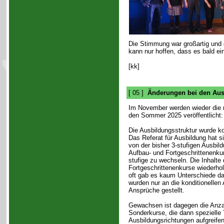
Die Stimmung war großartig und d
kann nur hoffen, dass es bald ei
[kk]
[ 05 ]
Änderungen bei den Aus
Im November werden wieder die 
den Sommer 2025 veröffentlicht:
Die Ausbildungsstruktur wurde ko
Das Referat für Ausbildung hat s
von der bisher 3-stufigen Ausbil
Aufbau- und Fortgeschrittenenkur
stufige zu wechseln. Die Inhalte
Fortgeschrittenenkurse wiederhol
oft gab es kaum Unterschiede d
wurden nur an die konditionellen
Ansprüche gestellt.
Gewachsen ist dagegen die Anza
Sonderkurse, die dann speziell
Ausbildungsrichtungen aufgreifen