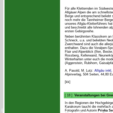
Für alle Kletternden im Südwest
Allgäuer Alpen die am schnellste
Berge und entsprechend beliebt 
noch mehr die Tannheimer Berge.
unseres Allgäu-Kletterführers ha
und beschreibt alle lohnenden alp
ersten Gebirgsreihe.
Neben berühmten Klassikern an R
Schneck, u.a. und beliebten Neok
Zwerchwand sind auch die allerj
enthalten. Dazu die Voralpen-Spor
Flair und Alpenblick (Ifen, Besler
Rossberg, Kellerwand, Neunerköpf
Winterharten unter euch die mod
(Aggenstein, Rubihorn, Gaisalpfäl
A. Pasold, M. Lutz:
Allgäu inkl
Alpinverlag, 504 Seiten, 44,80 E
[kk]
[ 18 ]
Veranstaltungen bei Gr
In den Regionen der Hochgebirg
Karakorum taucht die mehrfach 
Fotografin und Autorin
Priska Se