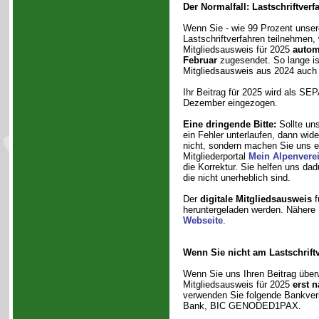
Der Normalfall: Lastschriftverf
Wenn Sie - wie 99 Prozent unsere
Lastschriftverfahren teilnehmen, 
Mitgliedsausweis für 2025
autom
Februar
zugesendet. So lange ist
Mitgliedsausweis aus 2024 auch 
Ihr Beitrag für 2025 wird als SEP
Dezember eingezogen.
Eine dringende Bitte:
Sollte uns
ein Fehler unterlaufen, dann wid
nicht, sondern machen Sie uns ei
Mitgliederportal
Mein Alpenvere
die Korrektur. Sie helfen uns da
die nicht unerheblich sind.
Der
digitale Mitgliedsausweis
f
heruntergeladen werden. Nähere I
Webseite
.
Wenn Sie nicht am Lastschrift
Wenn Sie uns Ihren Beitrag überwe
Mitgliedsausweis für 2025
erst 
verwenden Sie folgende Bankve
Bank, BIC GENODED1PAX.