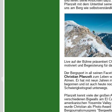
und liefert seine Ansichten dazu
Pfanzelt mit dem Untertitel sein
uns am Berg wie selbstverständli
Live auf der Bühne präsentiert C
motiviert und Begeisterung für d
Der Bergsport in all seinen Facet
Christian Pfanzelt
zum Leben wi
Atmen. Er hat mit neun Jahren m
begonnen und ist auch heute no
Schwierigkeitsgrad unterwegs.
Pfanzelt kennt viele der großen 
verschiedenen Bigwalls am El Ca
amerikanischen Yosemite Valley
wurde Christian als Photo Award
Bergjournalismuspreis "Bergwelt