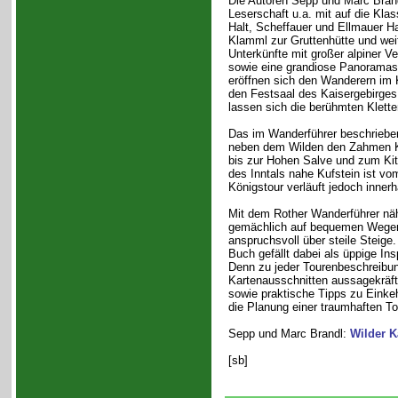
Die Autoren Sepp und Marc Bran
Leserschaft u.a. mit auf die Klas
Halt, Scheffauer und Ellmauer Ha
Klamml zur Gruttenhütte und we
Unterkünfte mit großer alpiner 
sowie eine grandiose Panoramasc
eröffnen sich den Wanderern im K
den Festsaal des Kaisergebirges,
lassen sich die berühmten Klett
Das im Wanderführer beschriebe
neben dem Wilden den Zahmen Ka
bis zur Hohen Salve und zum Kit
des Inntals nahe Kufstein ist vo
Königstour verläuft jedoch inner
Mit dem Rother Wanderführer näh
gemächlich auf bequemen Wegen, 
anspruchsvoll über steile Steige
Buch gefällt dabei als üppige In
Denn zu jeder Tourenbeschreibun
Kartenausschnitten aussagekräft
sowie praktische Tipps zu Einkeh
die Planung einer traumhaften To
Sepp und Marc Brandl:
Wilder K
[sb]