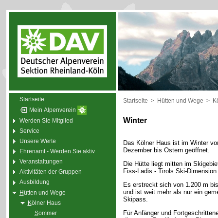
Startseite
Startseite
>
Hütten und Wege
>
K
Mein Alpenverein
Winter
Werden Sie Mitglied
Service
Unsere Werte
Das Kölner Haus ist im Winter vo
Dezember bis Ostern geöffnet.
Ehrenamt - Werden Sie aktiv
Veranstaltungen
Die Hütte liegt mitten im Skigebie
Fiss-Ladis - Tirols Ski-Dimension
Aktivitäten der Gruppen
Ausbildung
Es erstreckt sich von 1.200 m bi
und ist weit mehr als nur ein ge
H
ütten und Wege
Skipass.
K
ölner Haus
Für Anfänger und Fortgeschrittene
S
ommer