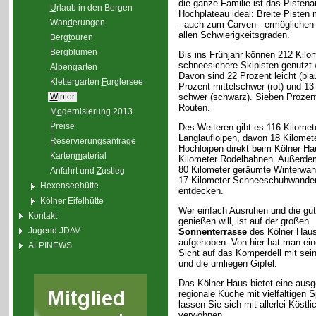
die ganze Familie ist das Pisten
U
rlaub in den Bergen
Hochplateau ideal: Breite Pisten m
Wan
d
erungen
- auch zum Carven - ermöglichen 
allen Schwierigkeitsgraden.
Berg
t
ouren
B
ergblumen
Bis ins Frühjahr können 212 Kilo
schneesichere Skipisten genutzt 
A
lpengarten
Davon sind 22 Prozent leicht (bla
Klettergarten
F
urglersee
Prozent mittelschwer (rot) und 13
schwer (schwarz). Sieben Prozent
W
inter
Routen.
M
o
dernisierung 2013
P
reise
Des Weiteren gibt es 116 Kilomet
Langlaufloipen, davon 18 Kilomet
R
eservierungsanfrage
Hochloipen direkt beim Kölner Ha
Karten
m
aterial
Kilometer Rodelbahnen. Außerd
80 Kilometer geräumte Winterwa
Anfahrt und
Z
ustieg
17 Kilometer Schneeschuhwander
Hexenseehütte
entdecken.
Kölner Eifelhütte
Wer einfach Ausruhen und die gu
Kontakt
genießen will, ist auf der großen
Jugend JDAV
Sonnenterrasse
des Kölner Haus
aufgehoben. Von hier hat man eine
ALPINEWS
Sicht auf das Komperdell mit sei
und die umliegen Gipfel.
Das Kölner Haus bietet eine aus
regionale Küche mit vielfältigen Sp
lassen Sie sich mit allerlei Köstli
verwöhnen.