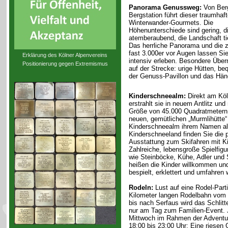
Panorama Genussweg:
Von Berg
Bergstation führt dieser traumhaf
Winterwander-Gourmets. Die
Höhenunterschiede sind gering, d
atemberaubend, die Landschaft tie
Das herrliche Panorama und die z
fast 3.000er vor Augen lassen Sie
Erklärung des Kölner Alpenvereins
intensiv erleben. Besondere Übe
Positionierung gegen Extremismus
auf der Strecke: urige Hütten, b
der Genuss-Pavillon und das Hän
Kinderschneealm:
Direkt am Kö
erstrahlt sie in neuem Antlitz und 
Größe von 45.000 Quadratmetern.
neuen, gemütlichen „Murmlihütte“
Kinderschneealm ihrem Namen al
Kinderschneeland finden Sie die 
Ausstattung zum Skifahren mit Kin
Zahlreiche, lebensgroße Spielfigu
wie Steinböcke, Kühe, Adler und 
heißen die Kinder willkommen und
bespielt, erklettert und umfahren
Rodeln:
Lust auf eine Rodel-Parti
Kilometer langen Rodelbahn vom
bis nach Serfaus wird das Schlitt
nur am Tag zum Familien-Event.
Mittwoch im Rahmen der Adventu
18:00 bis 23:00 Uhr: Eine riesen G