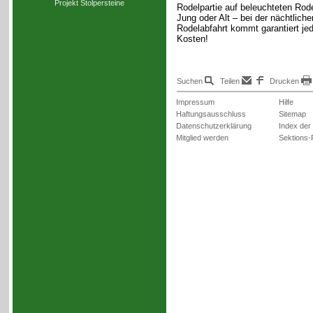
Projekt Stolpersteine
Rodelpartie auf beleuchteten Rod
Jung oder Alt – bei der nächtliche
Rodelabfahrt kommt garantiert jed
Kosten!
Suchen
Teilen
Drucken
Impressum
Hilfe
Haftungsausschluss
Sitemap
Datenschutzerklärung
Index der
Mitglied werden
Sektions-