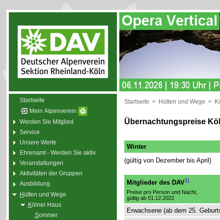
Startseite
Startseite
>
Hütten und Wege
>
K
Mein Alpenverein
Übernachtungspreise Kö
Werden Sie Mitglied
Service
Unsere Werte
Winter
Ehrenamt - Werden Sie aktiv
(gültig von Dezember bis April)
Veranstaltungen
Aktivitäten der Gruppen
1)
Mitglieder des DAV
Ausbildung
Preise pro Person und Nacht,
H
ütten und Wege
gültig ab 01.12.2022
K
ölner Haus
Erwachsene (ab dem 25. Geburt
S
ommer