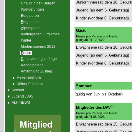
Junior*innen (ab dem 18. Geburt
U
rlaub in den Bergen
Wan
d
erungen
Jugend (ab dem 6. Geburtstag)
Berg
t
ouren
Kinder (vor dem 6. Geburtstag)
B
ergblumen
A
lpengarten
Gäste
Klettergarten
F
urglersee
Preise pro Person und Nacht,
gültig ab 01.12.2022
W
inter
M
o
dernisierung 2013
Erwachsene (ab dem 18. Geburt
P
reise
Jugend (ab dem 6. Geburtstag)
R
eservierungsanfrage
Kinder (vor dem 6. Geburtstag)
Karten
m
aterial
Anfahrt und
Z
ustieg
Hexenseehütte
Kölner Eifelhütte
Sommer
Kontakt
(gültig von Juni bis Oktober)
Jugend JDAV
ALPINEWS
1)
Mitglieder des DAV
Preise pro Person und Nacht,
gültig ab 01.06.2023
Erwachsene (ab dem 25. Geburt