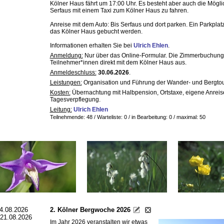
Kölner Haus fährt um 17:00 Uhr. Es besteht aber auch die Möglic
Serfaus mit einem Taxi zum Kölner Haus zu fahren.
Anreise mit dem Auto: Bis Serfaus und dort parken. Ein Parkplat
das Kölner Haus gebucht werden.
Informationen erhalten Sie bei
Ulrich Ehlen
.
Anmeldung:
Nur über das Online-Formular. Die Zimmerbuchun
Teilnehmer*innen direkt mit dem Kölner Haus aus.
Anmeldeschluss:
30.06.2026
.
Leistungen:
Organisation und Führung der Wander- und Bergtou
Kosten:
Übernachtung mit Halbpension, Ortstaxe, eigene Anreise
Tagesverpflegung.
Leitung:
Ulrich Ehlen
Teilnehmende: 48 / Warteliste: 0 / in Bearbeitung: 0
/ maximal: 50
4.08.2026
2. Kölner Bergwoche 2026
 21.08.2026
Im Jahr 2026 veranstalten wir etwas