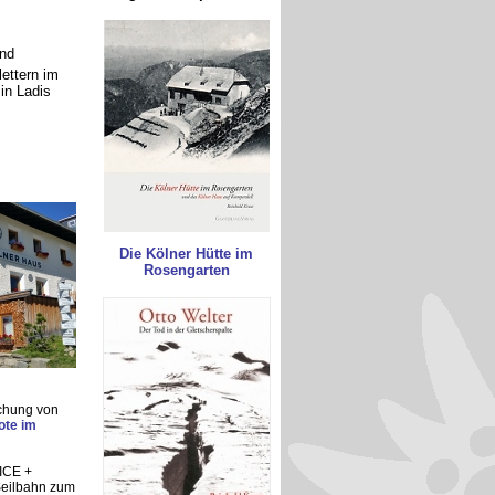
nd
ettern im
 in Ladis
Die Kölner Hütte im
Rosengarten
uchung von
ote im
(ICE +
 Seilbahn zum