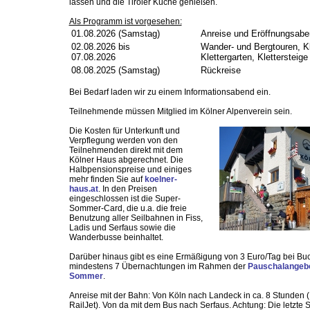
lassen und die Tiroler Küche genießen.
Als Programm ist vorgesehen:
01.08.2026 (Samstag)
Anreise und Eröffnungsabe
02.08.2026 bis
Wander- und Bergtouren, Kl
07.08.2026
Klettergarten, Klettersteige
08.08.2025 (Samstag)
Rückreise
Bei Bedarf laden wir zu einem Informationsabend ein.
Teilnehmende müssen Mitglied im Kölner Alpenverein sein.
Die Kosten für Unterkunft und
Verpflegung werden von den
Teilnehmenden direkt mit dem
Kölner Haus abgerechnet. Die
Halbpensionspreise und einiges
mehr finden Sie auf
koelner-
haus.at
. In den Preisen
eingeschlossen ist die Super-
Sommer-Card, die u.a. die freie
Benutzung aller Seilbahnen in Fiss,
Ladis und Serfaus sowie die
Wanderbusse beinhaltet.
Darüber hinaus gibt es eine Ermäßigung von 3 Euro/Tag bei B
mindestens 7 Übernachtungen im Rahmen der
Pauschalangeb
Sommer
.
Anreise mit der Bahn: Von Köln nach Landeck in ca. 8 Stunden 
RailJet). Von da mit dem Bus nach Serfaus. Achtung: Die letzte