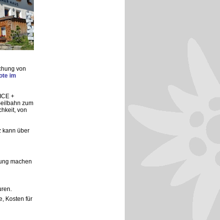
uchung von
ote im
(ICE +
 Seilbahn zum
hkeit, von
z kann über
hung machen
ren.
, Kosten für