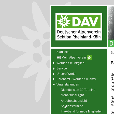
Startseite
St
Mein Alpenverein
B
Werden Sie Mitglied
Service
Unsere Werte
Un
(1
Ehrenamt - Werden Sie aktiv
li
V
eranstaltungen
S
Pa
Die
n
ächsten 30 Termine
in
Monatsübersi
c
ht
Na
Angebots
ü
bersicht
Se
Me
Se
k
tionstermine
Info
A
bend für neue Mitglieder
Se