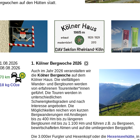
rgwochen auf den Hütten statt.
1.08.2026
1. Kölner Bergwoche 2026
 08.08.2026
Auch im Jahr 2026 veranstalten wir
die
Kölner Bergwoche
auf dem
70 km
Kölner Haus. Die vielfältigen
Wander- und Bergtouren werden
18 kg CO
e
2
von erfahrenen Tourenleiter*innen
geführt. Die Touren werden in
unterschiedlichen
Schwierigkeitsgraden und nach
Interesse angeboten. Die
Möglichkeiten reichen von kurzen
Bergwanderungen mit Anstiegen
bis zu 400 Hm bis zu längeren
Bergtouren mit bis zu 1.100 Hm und führen z.B. zu Bergseen,
bewirtschafteten Almen und auf die umliegenden Berggipfel.
Die 3.000er Furgler und Hexenkopf oder die
Hexenseehütte
, i