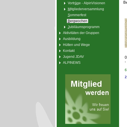
Be
Vortr
ä
ge - AlpinVisionen
M
itgliederversammlung
S
ommerfest
B
ergwochen
J
ubiläumsprogramm
Aktivitäten der Gruppen
Ausbildung
Hütten und Wege
Kontakt
Jugend JDAV
0
-
ALPINEWS
6
2