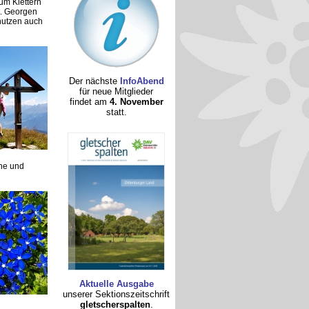
um Klettern
t. Georgen
nutzen auch
Der nächste
InfoAbend
für neue Mitglieder
findet am
4. November
statt.
ne und
Aktuelle Ausgabe
unserer Sektionszeitschrift
gletscherspalten
.