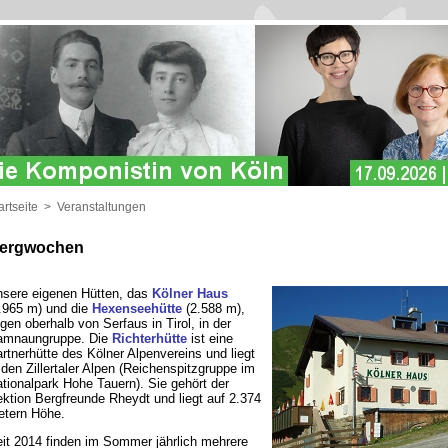
artseite
>
Veranstaltungen
ergwochen
sere eigenen Hütten, das
Kölner Haus
.965 m) und die
Hexenseehütte
(2.588 m),
egen oberhalb von Serfaus in Tirol, in der
amnaungruppe. Die
Richterhütte
ist eine
rtnerhütte des Kölner Alpenvereins und liegt
 den Zillertaler Alpen (Reichenspitzgruppe im
tionalpark Hohe Tauern). Sie gehört der
ktion Bergfreunde Rheydt und liegt auf 2.374
tern Höhe.
it 2014 finden im Sommer jährlich mehrere