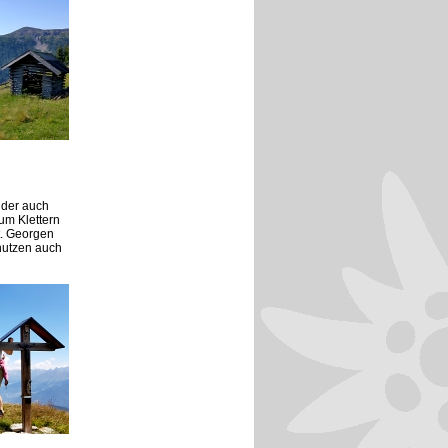
n der auch
um Klettern
t. Georgen
nutzen auch