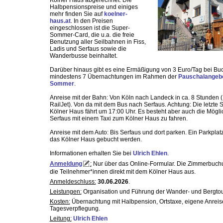
Kölner Haus abgerechnet. Die
Halbpensionspreise und einiges
mehr finden Sie auf
koelner-
haus.at
. In den Preisen
eingeschlossen ist die Super-
Sommer-Card, die u.a. die freie
Benutzung aller Seilbahnen in Fiss,
Ladis und Serfaus sowie die
Wanderbusse beinhaltet.
Darüber hinaus gibt es eine Ermäßigung von 3 Euro/Tag bei B
mindestens 7 Übernachtungen im Rahmen der
Pauschalangeb
Sommer
.
Anreise mit der Bahn: Von Köln nach Landeck in ca. 8 Stunden 
RailJet). Von da mit dem Bus nach Serfaus. Achtung: Die letzte
Kölner Haus fährt um 17:00 Uhr. Es besteht aber auch die Möglic
Serfaus mit einem Taxi zum Kölner Haus zu fahren.
Anreise mit dem Auto: Bis Serfaus und dort parken. Ein Parkplat
das Kölner Haus gebucht werden.
Informationen erhalten Sie bei
Ulrich Ehlen
.
Anmeldung
:
Nur über das Online-Formular. Die Zimmerbuc
die Teilnehmer*innen direkt mit dem Kölner Haus aus.
Anmeldeschluss:
30.06.2026
.
Leistungen:
Organisation und Führung der Wander- und Bergtou
Kosten:
Übernachtung mit Halbpension, Ortstaxe, eigene Anreise
Tagesverpflegung.
Leitung:
Ulrich Ehlen