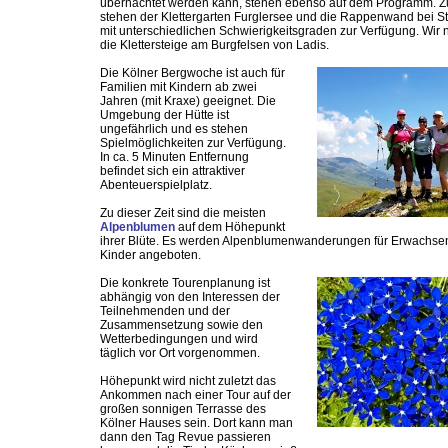
übernachtet werden kann, stehen ebenso auf dem Programm. Z
stehen der Klettergarten Furglersee und die Rappenwand bei S
mit unterschiedlichen Schwierigkeitsgraden zur Verfügung. Wir 
die Klettersteige am Burgfelsen von Ladis.
Die Kölner Bergwoche ist auch für
Familien mit Kindern ab zwei
Jahren (mit Kraxe) geeignet. Die
Umgebung der Hütte ist
ungefährlich und es stehen
Spielmöglichkeiten zur Verfügung.
In ca. 5 Minuten Entfernung
befindet sich ein attraktiver
Abenteuerspielplatz.
Zu dieser Zeit sind die meisten
Alpenblumen
auf dem Höhepunkt
ihrer Blüte. Es werden Alpenblumenwanderungen für Erwachse
Kinder angeboten.
Die konkrete Tourenplanung ist
abhängig von den Interessen der
Teilnehmenden und der
Zusammensetzung sowie den
Wetterbedingungen und wird
täglich vor Ort vorgenommen.
Höhepunkt wird nicht zuletzt das
Ankommen nach einer Tour auf der
großen sonnigen Terrasse des
Kölner Hauses sein. Dort kann man
dann den Tag Revue passieren