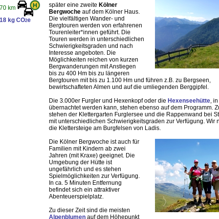
später eine zweite
Kölner
70 km
Bergwoche
auf dem Kölner Haus.
Die vielfältigen Wander- und
18 kg CO
e
2
Bergtouren werden von erfahrenen
Tourenleiter*innen geführt. Die
Touren werden in unterschiedlichen
Schwierigkeitsgraden und nach
Interesse angeboten. Die
Möglichkeiten reichen von kurzen
Bergwanderungen mit Anstiegen
bis zu 400 Hm bis zu längeren
Bergtouren mit bis zu 1.100 Hm und führen z.B. zu Bergseen,
bewirtschafteten Almen und auf die umliegenden Berggipfel.
Die 3.000er Furgler und Hexenkopf oder die
Hexenseehütte
, i
übernachtet werden kann, stehen ebenso auf dem Programm. Z
stehen der Klettergarten Furglersee und die Rappenwand bei S
mit unterschiedlichen Schwierigkeitsgraden zur Verfügung. Wir 
die Klettersteige am Burgfelsen von Ladis.
Die Kölner Bergwoche ist auch für
Familien mit Kindern ab zwei
Jahren (mit Kraxe) geeignet. Die
Umgebung der Hütte ist
ungefährlich und es stehen
Spielmöglichkeiten zur Verfügung.
In ca. 5 Minuten Entfernung
befindet sich ein attraktiver
Abenteuerspielplatz.
Zu dieser Zeit sind die meisten
Alpenblumen
auf dem Höhepunkt