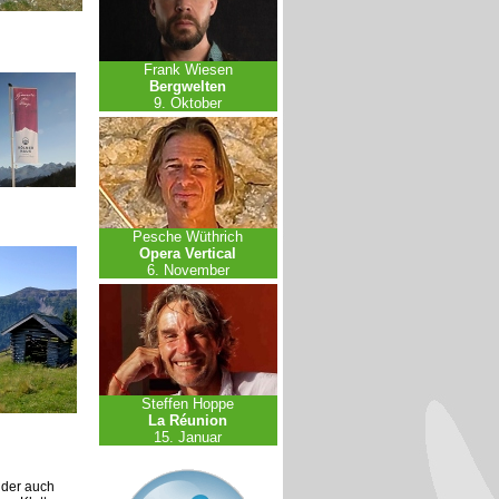
Frank Wiesen
Bergwelten
9. Oktober
Pesche Wüthrich
Opera Vertical
6. November
Steffen Hoppe
La Réunion
15. Januar
n der auch