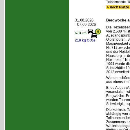
Teilnehmende: 48 
> noch Plätze 
31.08.2026
Bergwoche au
- 07.09.2026
Die Hexenseeh
von 2.588 m ist
670 km
Ausgangspunkt
Gipfeltouren. Si
218 kg CO
e
2
Masnergebiet
Nr. 712 zwisc
und der Heidelb
Hausberg ist d
Hexenkopf. Na
1994 wurde die
Schutzhütte 19
2012 erweitert 
Wunderschöne 
aus ebenso mög
Ende August/A
veranstalten wi
Bergwoche. Erf
werden Touren 
Schwierigkeits
Die konkrete T
abhängig von d
Teilnehmenden
Zusammensetz
Wetterbedingu