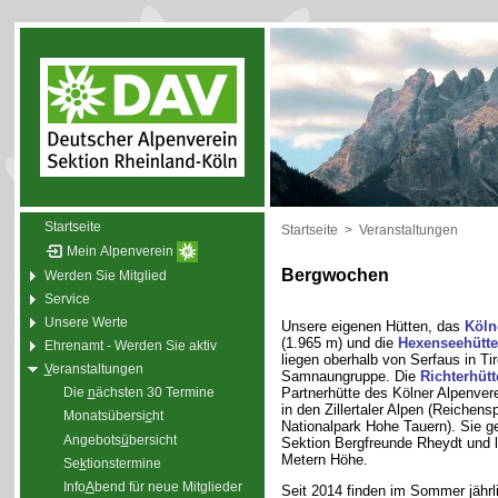
Startseite
Startseite
>
Veranstaltungen
Mein Alpenverein
Bergwochen
Werden Sie Mitglied
Service
Unsere Werte
Unsere eigenen Hütten, das
Köln
(1.965 m) und die
Hexenseehütte
Ehrenamt - Werden Sie aktiv
liegen oberhalb von Serfaus in Tiro
V
eranstaltungen
Samnaungruppe. Die
Richterhütt
Partnerhütte des Kölner Alpenvere
Die
n
ächsten 30 Termine
in den Zillertaler Alpen (Reichens
Monatsübersi
c
ht
Nationalpark Hohe Tauern). Sie ge
Angebots
ü
bersicht
Sektion Bergfreunde Rheydt und l
Metern Höhe.
Se
k
tionstermine
Info
A
bend für neue Mitglieder
Seit 2014 finden im Sommer jährl