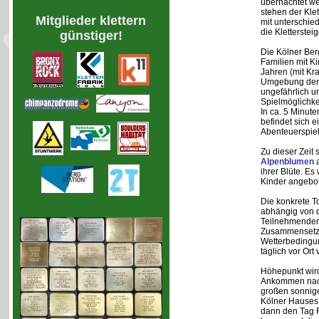
übernachtet w
stehen der Kle
Mitglieder klettern
mit unterschie
die Kletterstei
günstiger!
Die Kölner Ber
Familien mit K
Jahren (mit Kra
Umgebung der H
ungefährlich u
Spielmöglichke
In ca. 5 Minut
befindet sich ei
Abenteuerspiel
Zu dieser Zeit 
Alpenblumen
a
ihrer Blüte. 
Kinder angebo
Die konkrete T
abhängig von d
Teilnehmenden
Zusammensetz
Wetterbedingu
täglich vor Or
Höhepunkt wird 
Ankommen nach
großen sonnig
Kölner Hauses 
dann den Tag 