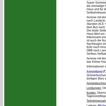
Super-Sommer-C
die einmalige 
Haus und für d
Seilbahnkasse i
Anreise mit de
nach Landeck-Z
Stunden (ICE +
dem Bus nach S
Die letzte Sei
Haus fährt um 
Interessant und
ist auch die N
Nachtzuges (ni
Köln nach Inns
ÖBB nach Land
Serfaus Seilba
Anreise mit de
das Kölner Ha
Informationen 
Anmeldung
Zimmerbuchung
dortigen Büro 
Anmeldeschlus
Leistungen:
Org
Kosten:
Übernac
Tagesverpfleg
Teilnehmerzahl
Leitung:
Michae