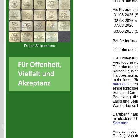
lassen und die
Als Programm i
01.08.2026 (
02.08.2026 bi
07.08.2026
08.08.2025 (
Bei Bedarf lad
Projekt Stolpersteine
Teilnehmende m
Die Kosten für
Verpflegung w
Teilnehmenden 
Kölner Haus ab
Halbpensionsp
mehr finden Si
haus.at
. In de
eingeschlossen
Sommer-Card, di
Benutzung alle
Ladis und Serf
Wanderbusse b
Darüber hinaus
mindestens 7 
Sommer
.
Anreise mit de
RailJet). Von 