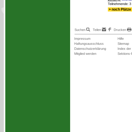
Teilnehmende: 3 /
> noch Plätze 
Suchen
Teilen
Drucken
Impressum
Hilfe
Haftungsausschluss
Sitemap
Datenschutzerklärung
Index der
Mitglied werden
Sektions-