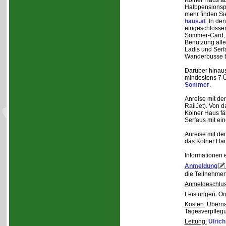
Kölner Haus ab
Halbpensionsp
mehr finden Si
haus.at
. In de
eingeschlossen
Sommer-Card, di
Benutzung alle
Ladis und Serf
Wanderbusse b
Darüber hinaus
mindestens 7 
Sommer
.
Anreise mit de
RailJet). Von 
Kölner Haus fä
Serfaus mit ei
Anreise mit de
das Kölner Ha
Informationen 
Anmeldung
die Teilnehmer
Anmeldeschlus
Leistungen:
Org
Kosten:
Übernac
Tagesverpfleg
Leitung:
Ulrich