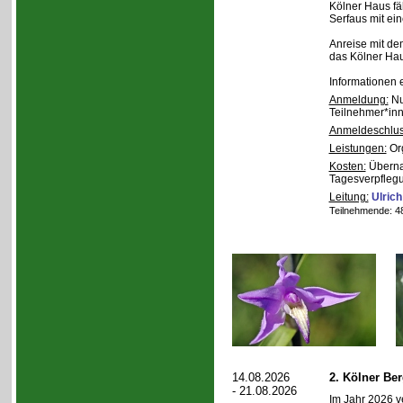
Kölner Haus fä
Serfaus mit ei
Anreise mit de
das Kölner Ha
Informationen 
Anmeldung:
Nu
Teilnehmer*inn
Anmeldeschlus
Leistungen:
Org
Kosten:
Übernac
Tagesverpfleg
Leitung:
Ulrich
Teilnehmende: 48 
14.08.2026
2. Kölner Be
- 21.08.2026
Im Jahr 2026 v