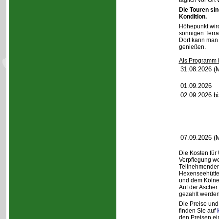
täglich vor Or
Die Touren sin
Kondition.
Höhepunkt wird
sonnigen Terra
Dort kann man 
genießen.
Als Programm i
31.08.2026 (
01.09.2026
02.09.2026 b
07.09.2026 (
Die Kosten für
Verpflegung w
Teilnehmenden 
Hexenseehütte,
und dem Kölne
Auf der Ascher
gezahlt werden
Die Preise und 
finden Sie auf
den Preisen ei