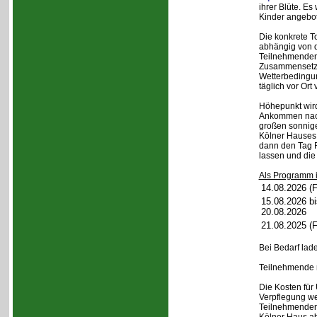
ihrer Blüte. 
Kinder angebo
Die konkrete T
abhängig von d
Teilnehmenden
Zusammensetz
Wetterbedingu
täglich vor Or
Höhepunkt wird 
Ankommen nach
großen sonnig
Kölner Hauses 
dann den Tag 
lassen und die
Als Programm i
14.08.2026 (F
15.08.2026 bi
20.08.2026
21.08.2025 (F
Bei Bedarf lad
Teilnehmende m
Die Kosten für
Verpflegung w
Teilnehmenden 