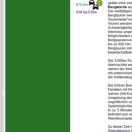
später eine zw
670 km
Bergwoche
au
Die vielfältig
218 kg CO
e
2
Bergtouren we
Tourenleiter*in
Touren werden 
Schwierigkeit
Interesse ange
Möglichkeiten 
Bergwanderung
bis zu 400 Hm 
Bergtouren mit
bewirtschaftet
Die 3.000er Fu
übernachtet w
stehen der Kle
mit unterschie
die Kletterstei
Die Kölner Ber
Familien mit K
Jahren (mit Kra
Umgebung der H
ungefährlich u
Spielmöglichke
In ca. 5 Minut
befindet sich ei
Abenteuerspiel
Zu dieser Zeit 
Alpenblumen
a