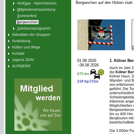
Bergwochen auf den Hütten statt.
Vortr
ä
ge - AlpinVisionen
M
itgliederversammlung
S
ommerfest
B
ergwochen
J
ubiläumsprogramm
Aktivitäten der Gruppen
Ausbildung
Hütten und Wege
Kontakt
Jugend JDAV
01.08.2026
1. Kölner Be
- 08.08.2026
ALPINEWS
Auch im Jahr 2
die
Kölner Be
670 km
Kölner Haus. Di
Wander- und B
218 kg CO
e
2
von erfahrenen
geführt. Die T
unterschiedlic
Schwierigkeit
Interesse ange
Möglichkeiten 
Bergwanderung
bis zu 400 Hm 
Bergtouren mit
bewirtschaftet
Die 3.000er Fu