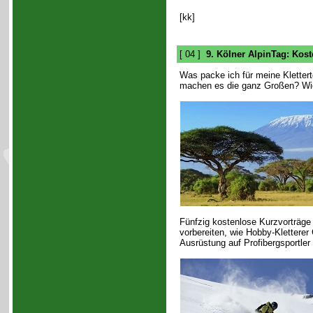
[kk]
[ 04 ]
9. Kölner AlpinTag: Kos
Was packe ich für meine Klettert
machen es die ganz Großen? Wie 
Fünfzig kostenlose Kurzvorträge e
vorbereiten, wie Hobby-Klettere
Ausrüstung auf Profibergsportler