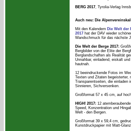
BERG 2017
, Tyrolia-Verlag Inn
Auch neu: Die Alpenvereinska
Mit den Kalendern
Die Welt der
2017
hat der DAV wieder schönen
Wandschmuck für das nächste J
Die Welt der Berge 2017:
Großfo
Bergbilder von der Elite der Berg
Berglandschaften als Realität g
Unnahbar, einladend, eiskalt und
hautnah.
12 beeindruckende Fotos im Wec
Texten und Zitaten begeisterter,
Transparentseiten, die einlade
Sinnieren, Sichversenken.
Großformat 57 x 45 cm, auf hoch
HIGH! 2017:
12 atemberaubende 
Speed, Konzentration und Hingab
Welt - den Bergen.
Großformat 39 x 59,4 cm, gedru
Kunstdruckpapier mit Matt-Glanz