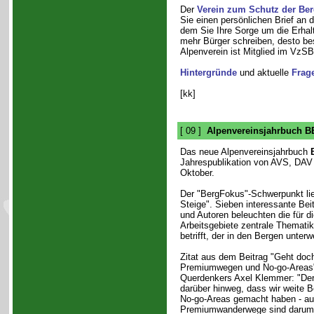
Der
Verein zum Schutz der Ber
Sie einen persönlichen Brief an 
dem Sie Ihre Sorge um die Erhal
mehr Bürger schreiben, desto bes
Alpenverein ist Mitglied im VzSB
Hintergründe
und aktuelle
Frag
[kk]
[ 09 ]
Alpenvereinsjahrbuch B
Das neue Alpenvereinsjahrbuch
Jahrespublikation von AVS, DAV 
Oktober.
Der "BergFokus"-Schwerpunkt li
Steige". Sieben interessante Bei
und Autoren beleuchten die für d
Arbeitsgebiete zentrale Thematik
betrifft, der in den Bergen unterw
Zitat aus dem Beitrag "Geht doc
Premiumwegen und No-go-Areas"
Querdenkers Axel Klemmer: "De
darüber hinweg, dass wir weite B
No-go-Areas gemacht haben - au
Premiumwanderwege sind darum n