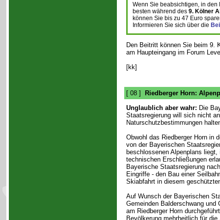
Wenn Sie beabsichtigen, in den 
besten während des
9. Kölner A
können Sie bis zu 47 Euro spare
Informieren Sie sich über die
Bei
Den Beitritt können Sie beim 9. 
am Haupteingang im Forum Lever
[kk]
[ 08 ]
Riedberger Horn: Alpenp
Unglaublich aber wahr:
Die Bay
Staatsregierung will sich nicht a
Naturschutzbestimmungen halte
Obwohl das Riedberger Horn in 
von der Bayerischen Staatsregie
beschlossenen Alpenplans liegt, 
technischen Erschließungen erlau
Bayerische Staatsregierung na
Eingriffe - den Bau einer Seilbah
Skiabfahrt in diesem geschützten
Auf Wunsch der Bayerischen Sta
Gemeinden Balderschwang und O
am Riedberger Horn durchgeführt
Bevölkerung mehrheitlich für di