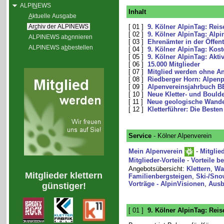
ALPI
N
EWS
Inhalt
A
ktuelle Ausgabe
Ar
c
hiv der ALPINEWS
[ 01 ]
9. Kölner AlpinTag: Re
[ 02 ]
9. Kölner AlpinTag: Alp
ALPINEWS ab
o
nnieren
[ 03 ]
Ehrenämter in der Öffent
ALPINEWS a
b
bestellen
[ 04 ]
9. Kölner AlpinTag: Kos
[ 05 ]
9. Kölner AlpinTag: Akt
[ 06 ]
15.000 Mitglieder
[ 07 ]
Mitglied werden ohne A
[ 08 ]
Riedberger Horn: Alpenp
[ 09 ]
Alpenvereinsjahrbuch B
[ 10 ]
Neue Kletter- und Boulde
[ 11 ]
Neue geologische Wande
[ 12 ]
Kletterführer: Die Beste
Service
- Kölner Alpenverein
Mein Alpenverein
-
Mitglie
Mitglieder-Vorteile
-
Vorteile b
Angebotsübersicht:
Klettern
,
Wa
Mitglieder klettern
Familienbergsteigen
,
Ski-/Sno
Vorträge - AlpinVisionen
,
Ausb
günstiger!
[ 01 ]
9. Kölner AlpinTag: Re