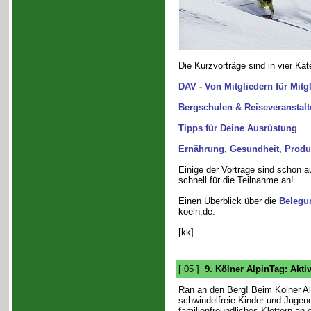
Die Kurzvorträge sind in vier Kate
DAV - Von Mitgliedern für Mitg
Bergschulen & Reiseveranstalt
Tipps für Deine Ausrüstung
Ernährung, Gesundheit, Produk
Einige der Vorträge sind schon a
schnell für die Teilnahme an!
Einen Überblick über die
Belegu
koeln.de.
[kk]
[ 05 ]
9. Kölner AlpinTag: Akt
Ran an den Berg! Beim Kölner Al
schwindelfreie Kinder und Jugen
familienfreundliches Klettern an