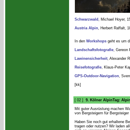
Schwarzwald
, Michael Hoyer, 1
Austria Alpin
, Herbert Raffalt, 
In den
Workshops
geht es um da
Landschaftsfotografie
, Gereon 
Lawinensicherheit
, Alexander 
Reisefotografie
, Klaus-Peter Ka
GPS-Outdoor-Navigation
, Sven
[kk]
[ 02 ]
9. Kölner AlpinTag: Alp
Mit guter Ausrüstung machen Wa
von Bergsteigern für Bergsteiger
Haben Sie noch gut erhaltene Be
tragen oder nutzen? Wir laden all