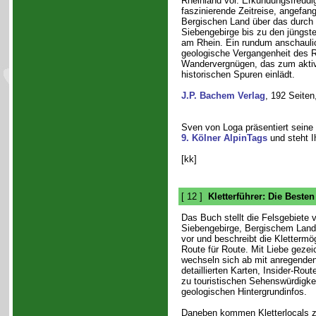
Rheinland vor. Erkundungsfreudig
faszinierende Zeitreise, angefan
Bergischen Land über das durch
Siebengebirge bis zu den jüngst
am Rhein. Ein rundum anschaulich
geologische Vergangenheit des R
Wandervergnügen, das zum aktiv
historischen Spuren einlädt.
J.P. Bachem Verlag
, 192 Seiten
Sven von Loga präsentiert sein
9. Kölner AlpinTags
und steht I
[kk]
[ 12 ]
Kletterführer: Die Beste
Das Buch stellt die Felsgebiete v
Siebengebirge, Bergischem Land
vor und beschreibt die Klettermögl
Route für Route. Mit Liebe geze
wechseln sich ab mit anregende
detaillierten Karten, Insider-Rout
zu touristischen Sehenswürdigke
geologischen Hintergrundinfos.
Daneben kommen Kletterlocals z