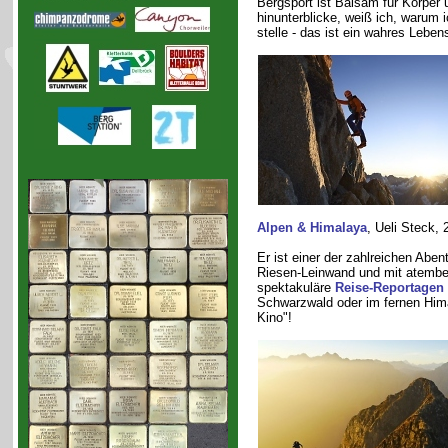
Bergsport ist Balsam für Körper 
hinunterblicke, weiß ich, warum
stelle - das ist ein wahres Lebe
Alpen & Himalaya
, Ueli Steck, 
Er ist einer der zahlreichen Aben
Riesen-Leinwand und mit atembe
spektakuläre
Reise-Reportagen
Schwarzwald oder im fernen Himala
Kino"!