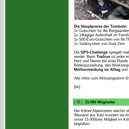
Die Hauptpreise der Tombola:
1x Gutschein für die Bergwand
1x 14tägiger Aufenthalt im Famil
1x 500-Euro-Gutschein von Mc
1x Solarsystem von Goal Zero
Die
GPS-Challenge
spiegelt rea
wieder. Beim
Trailrun
ist jeder 
Herz und Nieren bei einer Runde
Bilderausstellung, den Worksho
Müllvermeidung im Alltag
und e
Alle Infos zum Aktivprogramm fi
[kk]
[ 06 ]
15.000 Mitglieder
Der Kölner Alpenverein wächst st
Weinand aus Köln konnten wir A
unser 15.000stes Mitglied im Köl
begrüßen.