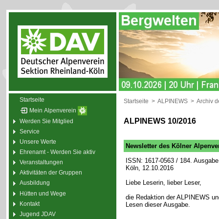
Startseite
Startseite
>
ALPINEWS
>
Archiv 
Mein Alpenverein
ALPINEWS 10/2016
Werden Sie Mitglied
Service
Unsere Werte
Newsletter des Kölner Alpenve
Ehrenamt - Werden Sie aktiv
ISSN: 1617-0563 / 184. Ausgabe 
Veranstaltungen
Köln, 12.10.2016
Aktivitäten der Gruppen
Liebe Leserin, lieber Leser,
Ausbildung
Hütten und Wege
die Redaktion der ALPINEWS und
Kontakt
Lesen dieser Ausgabe.
Jugend JDAV