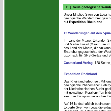
[ 11 ]
Neue geologische Wande
Unser Mitglied Sven von Loga h
geologische Wanderführer geschr
auf
Expedition Rheinland
.
12 Wanderungen auf den Spure
Im Land der Maare: Erkunden Si
und Martin Koziol (Maarmuseum
das Land der Maare, die vulkano
Entstehungsgeschichte der Weste
gpx-Track für GPS-Geräte und S
Gaasterland-Verlag
, 128 Seiten,
Expedition Rheinland
Das Rheinland erlebt seit Millio
geologische Phänomene: Gebirge
der Niederrheinischen Bucht ged
mit gewaltigen Korallenriffen bil
einst bei Königswinter an ihre Kü
Auf 16 landschaftlich beeindruc
Experte Sven von Loga die erdge