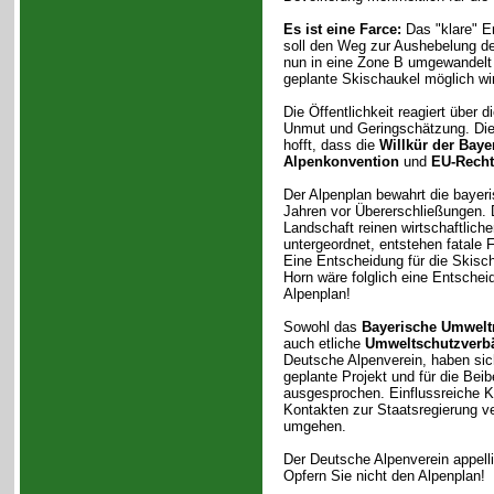
Es ist eine Farce:
Das "klare" Er
soll den Weg zur Aushebelung de
nun in eine Zone B umgewandelt 
geplante Skischaukel möglich wi
Die Öffentlichkeit reagiert über 
Unmut und Geringschätzung. Die 
hofft, dass die
Willkür der Baye
Alpenkonvention
und
EU-Recht
Der Alpenplan bewahrt die bayeri
Jahren vor Übererschließungen. 
Landschaft reinen wirtschaftlich
untergeordnet, entstehen fatale F
Eine Entscheidung für die Skisc
Horn wäre folglich eine Entsche
Alpenplan!
Sowohl das
Bayerische Umwelt
auch etliche
Umweltschutzverb
Deutsche Alpenverein, haben sic
geplante Projekt und für die Be
ausgesprochen. Einflussreiche Kr
Kontakten zur Staatsregierung 
umgehen.
Der Deutsche Alpenverein appelli
Opfern Sie nicht den Alpenplan!