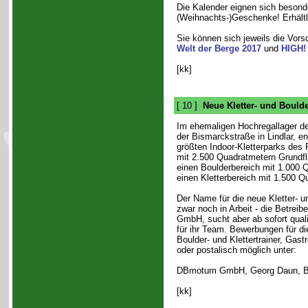
Die Kalender eignen sich besonde
(Weihnachts-)Geschenke! Erhält
Sie können sich jeweils die Vor
Welt der Berge 2017
und
HIGH!
[kk]
[ 10 ]
Neue Kletter- und Boulde
Im ehemaligen Hochregallager der
der Bismarckstraße in Lindlar, en
größten Indoor-Kletterparks des 
mit 2.500 Quadratmetern Grundfläc
einen Boulderbereich mit 1.000 
einen Kletterbereich mit 1.500 Q
Der Name für die neue Kletter- u
zwar noch in Arbeit - die Betrei
GmbH, sucht aber ab sofort quali
für ihr Team. Bewerbungen für di
Boulder- und Klettertrainer, Gas
oder postalisch möglich unter:
DBmotum GmbH, Georg Daun, Bis
[kk]