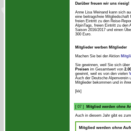
Darüber freuen wir uns riesig!
Anne Lisa Weinand kann sich auc
eine beitragsfreie Mitgliedschaft
freien Eintritt zu den Reise-Repo
AlpinTags, freien Eintritt zu den 
Saison 2016/2017 und einen Übe
300 Euro.
Mitglieder werben Mitglieder
Machen Sie bei der Aktion
Mitgl
Sie gewinnen, weil Sie sich über
Preisen
im Gesamtwert von
2.0
gewinnt, weil es von den vielen
V
Auch der Deutsche Alpenverein u
Mitglieder bekommen und in ihrer
[kk]
[ 07 ]
Mitglied werden ohne A
Auch in diesem Jahr gibt es zu
Mitglied werden ohne Au