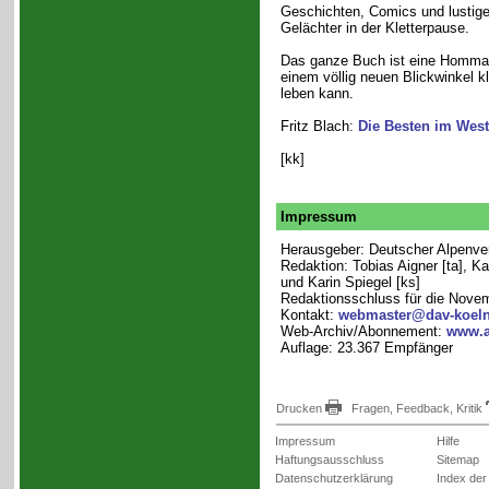
Geschichten, Comics und lustige 
Gelächter in der Kletterpause.
Das ganze Buch ist eine Hommag
einem völlig neuen Blickwinkel k
leben kann.
Fritz Blach:
Die Besten im Wes
[kk]
Impressum
Herausgeber: Deutscher Alpenvere
Redaktion: Tobias Aigner [ta], Ka
und Karin Spiegel [ks]
Redaktionsschluss für die Nove
Kontakt:
webmaster@dav-koeln
Web-Archiv/Abonnement:
www.a
Auflage: 23.367 Empfänger
Drucken
Fragen, Feedback, Kritik
Impressum
Hilfe
Haftungsausschluss
Sitemap
Datenschutzerklärung
Index der