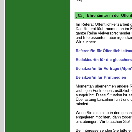
[ 03 ]
Ehrenämter in der Öffent
Im Referat Öffentlichkeitsarbeit 
Das Referat läuft momentan im
N
ganze Reihe vielversprechender 
und Interessenten, aber irgendwi
Wir suchen:
Referent/in für Öffentlichkeitsa
Redakteur/in für die gletschers
Beisitzer/in für Vorträge (Alpi
Beisitzer/in für Printmedien
Momentan übernehmen andere Ref
wichtigen Funktionen zusätzlich 
ausgeführt. Diese Situation ist se
Überlastung Einzelner führt un
mindert.
Wenn Sie sich also in den genann
engagieren möchten, dann zögern 
einzubringen. Wir brauchen Sie!
Bei Interesse senden Sie bitte e