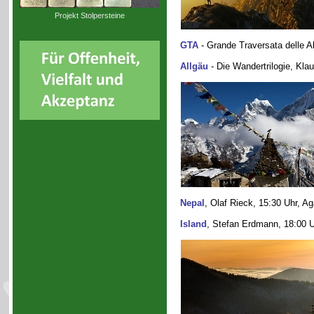
Projekt Stolpersteine
GTA
- Grande Traversata delle A
Allgäu
- Die Wandertrilogie, Kla
Nepal
, Olaf Rieck, 15:30 Uhr, A
Island
, Stefan Erdmann, 18:00 