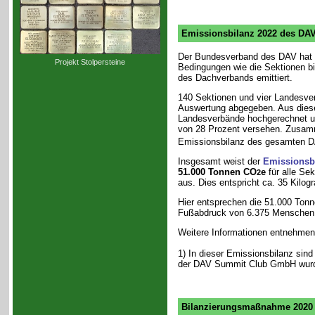
Emissionsbilanz 2022 des DA
Der Bundesverband des DAV hat 
Projekt Stolpersteine
Bedingungen wie die Sektionen bi
des Dachverbands emittiert.
140 Sektionen und vier Landesve
Auswertung abgegeben. Aus diese
Landesverbände hochgerechnet und
von 28 Prozent versehen. Zusam
Emissionsbilanz des gesamten DA
Insgesamt weist der
Emissionsb
51.000 Tonnen CO
e
für alle Se
2
aus. Dies entspricht ca. 35 Kil
Hier entsprechen die 51.000 Ton
Fußabdruck von 6.375 Menschen 
Weitere Informationen entnehmen 
1) In dieser Emissionsbilanz sin
der DAV Summit Club GmbH wurden
Bilanzierungsmaßnahme 2020