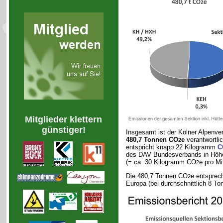
Mitglieder klettern
günstiger!
Insgesamt ist der Kölner Alpenver
480,7 Tonnen CO
e
verantwortli
2
entspricht knapp 22 Kilogramm
C
des DAV Bundesverbands in Höhe
(= ca. 30 Kilogramm CO
e pro Mit
2
Die 480,7 Tonnen CO
e entsprec
2
Europa (bei durchschnittlich 8 T