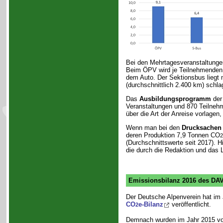
Bei den Mehrtagesveranstaltungen 
Beim ÖPV wird je Teilnehmenden we
dem Auto. Der Sektionsbus liegt 
(durchschnittlich 2.400 km) schl
Das
Ausbildungsprogramm
der 
Veranstaltungen und 870 Teilne
über die Art der Anreise vorlagen,
Wenn man bei den
Drucksachen
deren Produktion 7,9 Tonnen CO
2
(Durchschnittswerte seit 2017). 
die durch die Redaktion und das 
Emissionsbilanz 2016 des DA
Der Deutsche Alpenverein hat im 
CO
e-Bilanz
veröffentlicht.
2
Demnach wurden im Jahr 2015 v