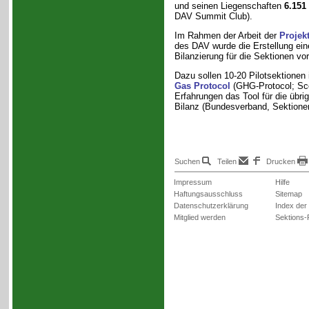
und seinen Liegenschaften
6.151 
DAV Summit Club).
Im Rahmen der Arbeit der
Projek
des DAV wurde die Erstellung ein
Bilanzierung für die Sektionen vo
Dazu sollen 10-20 Pilotsektionen 
Gas Protocol
(GHG-Protocol; Sco
Erfahrungen das Tool für die übri
Bilanz (Bundesverband, Sektionen
Suchen
Teilen
Drucken
Impressum
Hilfe
Haftungsausschluss
Sitemap
Datenschutzerklärung
Index der
Mitglied werden
Sektions-