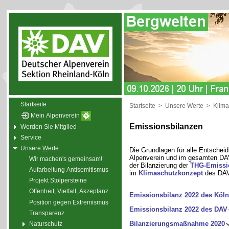
Startseite
Startseite
>
Unsere Werte
>
Klima
Mein Alpenverein
Emissionsbilanzen
Werden Sie Mitglied
Service
Unsere
W
erte
Die Grundlagen für alle Entsche
Alpenverein und im gesamten DAV
Wir machen's gemeinsam!
der Bilanzierung der
THG-Emissi
Aufarbeitung Antisemitismus
im
Klimaschutzkonzept
des DAV
Projekt Stolpersteine
Offenheit, Vielfalt, Akzeptanz
Emissionsbilanz 2022 des Köln
Position gegen Extremismus
Emissionsbilanz 2022 des DAV
Transparenz
Bilanzierungsmaßnahme 2020
Naturschutz