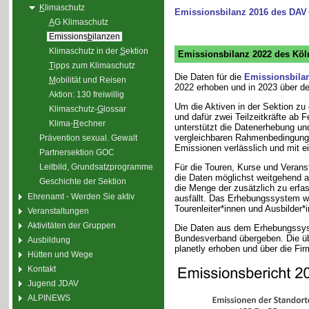
K
limaschutz
Emissionsbilanz 2016 des DAV
A
G Klimaschutz
Emissions
b
ilanzen
Klimaschutz in der
S
ektion
Emissionsbilanz 2022 des Köl
T
ipps zum Klimaschutz
Die Daten für die
Emissionsbila
M
obilität und Reisen
2022 erhoben und in 2023 über d
Aktion: 130 freiwillig
Um die Aktiven in der Sektion zu
Klimaschutz-
G
lossar
und dafür zwei Teilzeitkräfte ab
Klima-
R
echner
unterstützt die Datenerhebung und
vergleichbaren Rahmenbedingunge
Prävention sexual. Gewalt
Emissionen verlässlich und mit 
Partnersektion GOC
Für die Touren, Kurse und Veran
Leitbild, Grundsatzprogramme
die Daten möglichst weitgehend
Geschichte der Sektion
die Menge der zusätzlich zu erfa
Ehrenamt - Werden Sie aktiv
ausfällt. Das Erhebungssystem wu
Tourenleiter*innen und Ausbilder*
Veranstaltungen
Aktivitäten der Gruppen
Die Daten aus dem Erhebungssyst
Bundesverband übergeben. Die üb
Ausbildung
planetly erhoben und über die Fi
Hütten und Wege
Kontakt
Jugend JDAV
ALPINEWS