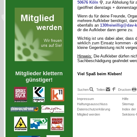
50676 Köln
, zur Abholung für a
(geöffnet dienstags + donnerstags
Wenn du für deine Freunde, Organ
mehrere Aufkleber benötigst, dan
ebenfalls an
130freiwillig@dav-
dir die Aufkleber dann gerne zu.
Wichtig ist uns dabei aber, dass 
wirklich zum Einsatz kommen - d
kleine Gegenleistung nicht verge
Hinweis:
Die Aufkleber dürfen nic
Sachbeschädigung geahndet wer
Mitglieder klettern
Viel Spaß beim Kleben!
günstiger!
Suchen
Teilen
Drucken
Impressum
Hilfe
Haftungsausschluss
Sitemap
Datenschutzerklärung
Index der
Mitglied werden
Sektions-