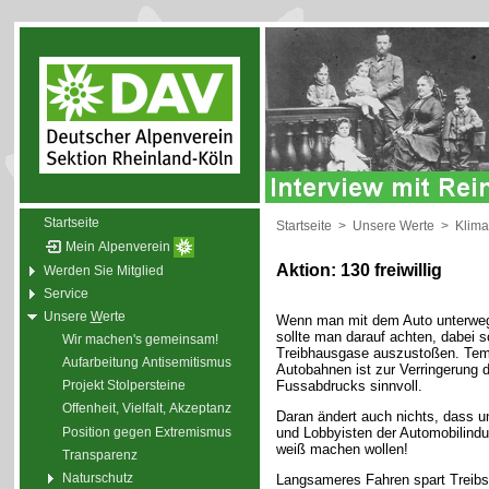
Startseite
Startseite
>
Unsere Werte
>
Klima
Mein Alpenverein
Aktion: 130 freiwillig
Werden Sie Mitglied
Service
Unsere
W
erte
Wenn man mit dem Auto unterweg
sollte man darauf achten, dabei 
Wir machen's gemeinsam!
Treibhausgase auszustoßen. Tem
Aufarbeitung Antisemitismus
Autobahnen ist zur Verringerung
Fussabdrucks sinnvoll.
Projekt Stolpersteine
Offenheit, Vielfalt, Akzeptanz
Daran ändert auch nichts, dass un
Position gegen Extremismus
und Lobbyisten der Automobilindu
weiß machen wollen!
Transparenz
Naturschutz
Langsameres Fahren spart Treibst