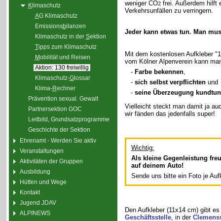
weniger CO
frei. Außerdem hilft 
2
K
limaschutz
Verkehrsunfällen zu verringern.
A
G Klimaschutz
Emissions
b
ilanzen
Jeder kann etwas tun. Man mus
Klimaschutz in der
S
ektion
T
ipps zum Klimaschutz
Mit dem kostenlosen Aufkleber "130
M
obilität und Reisen
vom Kölner Alpenverein kann ma
Aktion: 130 freiwillig
-
Farbe bekennen
,
Klimaschutz-
G
lossar
-
sich selbst verpflichten
und
Klima-
R
echner
-
seine Überzeugung kundtun
Prävention sexual. Gewalt
Vielleicht steckt man damit ja au
Partnersektion GOC
wir fänden das jedenfalls super!
Leitbild, Grundsatzprogramme
Geschichte der Sektion
Ehrenamt - Werden Sie aktiv
Wichtig:
Veranstaltungen
Als kleine Gegenleistung fre
Aktivitäten der Gruppen
auf deinem Auto!
Ausbildung
Sende uns bitte ein Foto je Auf
Hütten und Wege
Kontakt
Jugend JDAV
Den Aufkleber (11x14 cm) gibt e
ALPINEWS
Geschäftsstelle
, in der
Clemenss