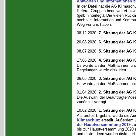
Antworten und Informationen
In der Datei hat die AG Klimas
Referat Gruppen beantwortet bzw
(gelb hinterlegt). Die vielen Rü
noch viel Information und Kommu
Weg vor uns haben.
08.12.2020
7. Sitzung der AG 
20.08.2020
6. Sitzung der AG 
08.07.2020
5. Sitzung der AG 
17.06.2020
4. Sitzung der AG 
Es wurde an den Maßnahmen und I
Regelungen wurde diskutiert.
06.05.2020
3. Sitzung der AG 
Es wurde an den Maßnahmen und I
01.04.2020
2. Sitzung der AG 
Die Auswahl der Beauftragten*de
zunächst vertagt.
10.02.2020
1. Sitzung der AG 
Als erstes Ergebnis wurde die Au
Klimaschutz
erstellt. Außerdem 
der Hauptversammlung 2019
zu
bis zur Hauptversammlung 2020 au
und erste Ideen wurden diskutiert