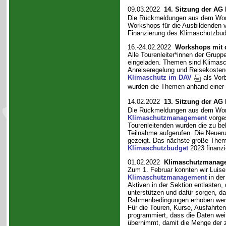
09.03.2022
14. Sitzung der AG
Die Rückmeldungen aus dem Works
Workshops für die Ausbildenden v
Finanzierung des Klimaschutzbud
16.-24.02.2022
Workshops mit 
Alle Tourenleiter*innen der Grupp
eingeladen. Themen sind Klimas
Anreiseregelung und Reisekosten
Klimaschutz im DAV
als Vorb
wurden die Themen anhand einer
14.02.2022
13. Sitzung der AG
Die Rückmeldungen aus dem Works
Klimaschutzmanagement
vorges
Tourenleitenden wurden die zu be
Teilnahme aufgerufen. Die Neue
gezeigt. Das nächste große Thema
Klimaschutzbudget
2023 finanzi
01.02.2022
Klimaschutzmanage
Zum 1. Februar konnten wir Luis
Klimaschutzmanagement
in der
Aktiven in der Sektion entlasten
unterstützen und dafür sorgen, da
Rahmenbedingungen erhoben wer
Für die Touren, Kurse, Ausfahrt
programmiert, dass die Daten w
übernimmt, damit die Menge der 