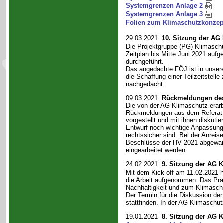
Systemgrenzen Anlage 2
Systemgrenzen Anlage 3
Folien zum Klimaschutzkonze
29.03.2021
10. Sitzung der AG
Die Projektgruppe (PG) Klimasch
Zeitplan bis Mitte Juni 2021 aufg
durchgeführt.
Das angedachte FÖJ ist in unserer S
die Schaffung einer Teilzeitstel
nachgedacht.
09.03.2021
Rückmeldungen des
Die von der AG Klimaschutz erar
Rückmeldungen aus dem Referat 
vorgestellt und mit ihnen diskut
Entwurf noch wichtige Anpassung
rechtssicher sind. Bei der Anreise
Beschlüsse der HV 2021 abgewarte
eingearbeitet werden.
24.02.2021
9. Sitzung der AG 
Mit dem Kick-off am 11.02.2021 
die Arbeit aufgenommen. Das Präs
Nachhaltigkeit und zum Klimaschu
Der Termin für die Diskussion d
stattfinden. In der AG Klimaschut
19.01.2021
8. Sitzung der AG 