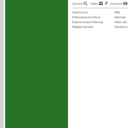
Suchen
Teilen
Drucken
Impressum
Hilfe
Haftungsausschluss
Sitemap
Datenschutzerklärung
Index der
Mitglied werden
Sektions-