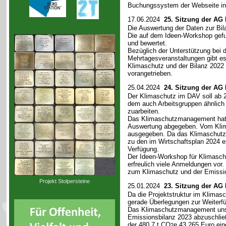
Buchungssystem der Webseite int
17.06.2024
25. Sitzung der AG
Die Auswertung der Daten zur Bila
Die auf dem Ideen-Workshop gefu
und bewertet.
Bezüglich der Unterstützung bei 
Mehrtagesveranstaltungen gibt es
Klimaschutz und der Bilanz 2022 (
vorangetrieben.
25.04.2024
24. Sitzung der AG
Der Klimaschutz im DAV soll ab 2
dem auch Arbeitsgruppen ähnlich
zuarbeiten.
Das Klimaschutzmanagement hat di
Auswertung abgegeben. Vom Klim
ausgegeben. Da das Klimaschutzb
zu den im Wirtschaftsplan 2024 e
Verfügung.
Der Ideen-Workshop für Klimasch
erfreulich viele Anmeldungen vor
zum Klimaschutz und der Emissi
Projekt Stolpersteine
25.01.2024
23. Sitzung der AG
Da die Projektstruktur im Klima
gerade Überlegungen zur Weiterfü
Das Klimaschutzmanagement unser
Emissionsbilanz 2023 abzuschlie
der 480,7 t CO
e 43.265 Euro ein
2