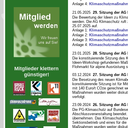
Anlage 4:
Klimaschutzmaßnahm
21.05.2025
29. Sitzung der AG
Die Bewertung der Ideen zu Kli
werden. Die AG Klimaschutz ruft 
25.07.2025 auf.
Anlage 1:
Klimaschutzmaßnah
Anlage 2:
Klimaschutzmaßnah
Anlage 3:
Klimaschutzmaßnah
Anlage 4:
Klimaschutzmaßnahm
23.01.2025
28. Sitzung der AG
Die konstituierende Sitzung des K
Ideen-Workshop gefundenen Maßna
Flohmarkt für alpine Ausrüstung s
Mitglieder klettern
günstiger!
03.12.2024
27. Sitzung der AG
Die Besetzung des neuen Klimabei
konstituierende Sitzung ist für 
mit 140 Euro/t CO
e gerechnet w
2
Maßnahmen wurden weiter diskutie
verfolgt.
23.09.2024
26. Sitzung der AG
Die PG-Klimaschutz auf Bundese
Abschlussveranstaltung beendet.
übernehmen. Das Klimaschutzbudge
Sektionsbetrieb und eines für di
Maßnahmen wurden weiter diskuti