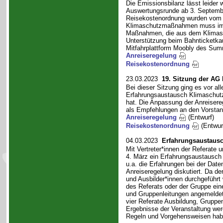
Die Emissionsbilanz lässt leider
Auswertungsrunde ab 3. Septembe
Reisekostenordnung wurden vom 
Klimaschutzmaßnahmen muss im nä
Maßnahmen, die aus dem Klimasch
Unterstützung beim Bahnticketkauf
Mitfahrplattform Moobly des Summ
Anreiseregelung
Reisekostenordnung
23.03.2023
19. Sitzung der AG
Bei dieser Sitzung ging es vor a
Erfahrungsaustausch Klimaschut
hat. Die Anpassung der Anreisere
als Empfehlungen an den Vorsta
Anreiseregelung
(Entwurf)
Reisekostenordnung
(Entwur
04.03.2023
Erfahrungsaustaus
Mit Vertreter*innen der Referate
4. März ein Erfahrungsaustausch 
u.a. die Erfahrungen bei der Dat
Anreiseregelung diskutiert. Da de
und Ausbilder*innen durchgeführt
des Referats oder der Gruppe eine
und Gruppenleitungen angemeldet 
vier Referate Ausbildung, Gruppen
Ergebnisse der Veranstaltung wer
Regeln und Vorgehensweisen hab