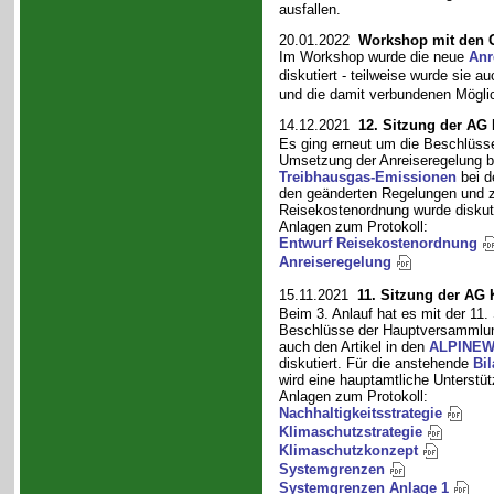
ausfallen.
20.01.2022
Workshop mit den 
Im Workshop wurde die neue
Anr
diskutiert - teilweise wurde sie a
und die damit verbundenen Möglic
14.12.2021
12. Sitzung der AG
Es ging erneut um die Beschlüss
Umsetzung der Anreiseregelung be
Treibhausgas-Emissionen
bei d
den geänderten Regelungen und zu
Reisekostenordnung wurde diskuti
Anlagen zum Protokoll:
Entwurf Reisekostenordnung
Anreiseregelung
15.11.2021
11. Sitzung der AG
Beim 3. Anlauf hat es mit der 11.
Beschlüsse der Hauptversammlung
auch den Artikel in den
ALPINEWS
diskutiert. Für die anstehende
Bi
wird eine hauptamtliche Unterstüt
Anlagen zum Protokoll:
Nachhaltigkeitsstrategie
Klimaschutzstrategie
Klimaschutzkonzept
Systemgrenzen
Systemgrenzen Anlage 1