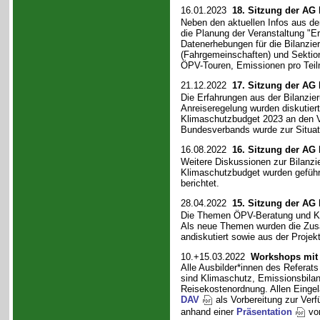
16.01.2023
18. Sitzung der AG
Neben den aktuellen Infos aus d
die Planung der Veranstaltung "E
Datenerhebungen für die Bilanzi
(Fahrgemeinschaften) und Sektion
ÖPV-Touren, Emissionen pro Teil
21.12.2022
17. Sitzung der AG
Die Erfahrungen aus der Bilanzie
Anreiseregelung wurden diskutier
Klimaschutzbudget 2023 an den V
Bundesverbands wurde zur Situati
16.08.2022
16. Sitzung der AG
Weitere Diskussionen zur Bilanzi
Klimaschutzbudget wurden geführ
berichtet.
28.04.2022
15. Sitzung der AG
Die Themen ÖPV-Beratung und Kli
Als neue Themen wurden die Zus
andiskutiert sowie aus der Proje
10.+15.03.2022
Workshops mit
Alle Ausbilder*innen des Refera
sind Klimaschutz, Emissionsbila
Reisekostenordnung. Allen Einge
DAV
als Vorbereitung zur Ver
anhand einer
Präsentation
vor