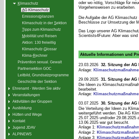
oder wo nötig, Vorschläge für ne
K
limaschutz
Vorgehensweisen zu erarbeiten.
A
G Klimaschutz
Emissions
b
ilanzen
Die Aufgabe der AG Klimaschutz i
Beschlüsse zur Umsetzung der M
Klimaschutz in der
S
ektion
T
ipps zum Klimaschutz
Das Logo unserer AG Klimaschutz
Scientists4Future: Aber was sind
M
obilität und Reisen
Aktion: 130 freiwillig
Klimaschutz-
G
lossar
Aktuelle Informationen und Pr
Klima-
R
echner
Prävention sexual. Gewalt
23.03.2026
32. Sitzung der AG
Partnersektion GOC
Anlage:
Klimaschutzmaßnahm
Leitbild, Grundsatzprogramme
29.09.2025
31. Sitzung der AG
Geschichte der Sektion
Die Ideen zu Klimaschutzmaßnah
Ehrenamt - Werden Sie aktiv
bearbeitet.
Anlage:
Klimaschutzmaßnahm
Veranstaltungen
Aktivitäten der Gruppen
03.07.2025
30. Sitzung der AG
Ausbildung
Die Verteilung der Ideen zu Kli
weitergeführt werden. Die AG Kli
Hütten und Wege
25.07.2025 und/oder 29.08.2025 
Kontakt
13.06.2025 war gut besucht.
Anlage 1:
Klimaschutzmaßnah
Jugend JDAV
Anlage 2:
Klimaschutzmaßnah
ALPINEWS
Anlage 3:
Klimaschutzmaßnah