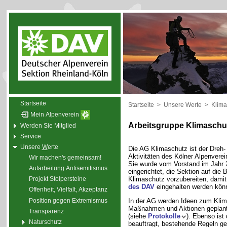
Startseite
Startseite
>
Unsere Werte
>
Klima
Mein Alpenverein
Arbeitsgruppe Klimaschu
Werden Sie Mitglied
Service
Unsere
W
erte
Die AG Klimaschutz ist der Dreh- 
Aktivitäten des Kölner Alpenver
Wir machen's gemeinsam!
Sie wurde vom Vorstand im Jahr 
Aufarbeitung Antisemitismus
eingerichtet, die Sektion auf di
Klimaschutz vorzubereiten, damit
Projekt Stolpersteine
des DAV
eingehalten werden kön
Offenheit, Vielfalt, Akzeptanz
Position gegen Extremismus
In der AG werden Ideen zum Kli
Maßnahmen und Aktionen geplan
Transparenz
(siehe
Protokolle
). Ebenso ist
Naturschutz
beauftragt, bestehende Regeln ge