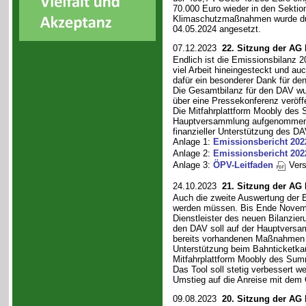
70.000 Euro wieder in den Sekti
Klimaschutzmaßnahmen wurde dur
04.05.2024 angesetzt.
07.12.2023
22. Sitzung der AG
Endlich ist die Emissionsbilanz 20
viel Arbeit hineingesteckt und auch
dafür ein besonderer Dank für den
Die Gesamtbilanz für den DAV wu
über eine Pressekonferenz veröffe
Die Mitfahrplattform Moobly des S
Hauptversammlung aufgenommen. D
finanzieller Unterstützung des DA
Anlage 1:
Emissionsbericht 20
Anlage 2:
Emissionsbericht 202
Anlage 3:
ÖPV-Leitfaden
Vers
24.10.2023
21. Sitzung der AG
Auch die zweite Auswertung der Em
werden müssen. Bis Ende Novemb
Dienstleister des neuen Bilanzie
den DAV soll auf der Hauptversam
bereits vorhandenen Maßnahmen
Unterstützung beim Bahnticketkau
Mitfahrplattform Moobly des Summ
Das Tool soll stetig verbessert we
Umstieg auf die Anreise mit dem 
09.08.2023
20. Sitzung der AG