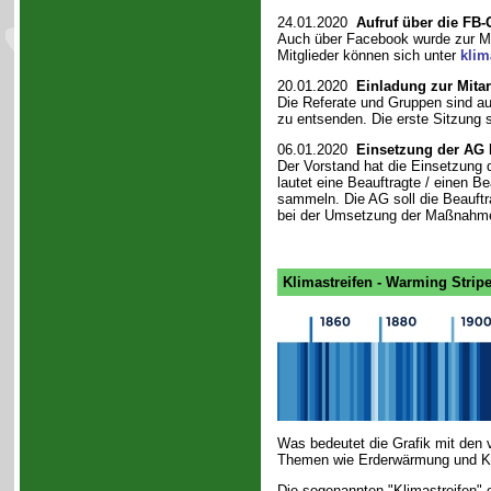
24.01.2020
Aufruf über die FB-
Auch über Facebook wurde zur Mit
Mitglieder können sich unter
klim
20.01.2020
Einladung zur Mitar
Die Referate und Gruppen sind au
zu entsenden. Die erste Sitzung so
06.01.2020
Einsetzung der AG 
Der Vorstand hat die Einsetzung 
lautet eine Beauftragte / einen B
sammeln. Die AG soll die Beauftr
bei der Umsetzung der Maßnahme
Klimastreifen - Warming Strip
Was bedeutet die Grafik mit den v
Themen wie Erderwärmung und K
Die sogenannten "Klimastreifen" 