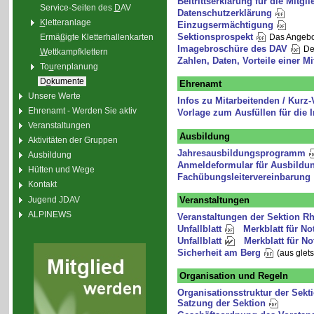
Beitrittserklärung für die Mitgl
Service-Seiten des
D
AV
Datenschutzerklärung
K
letteranlage
Einzugsermächtigung
Sektionsprospekt
Ermä
ß
igte Kletterhallenkarten
Das Angebot
Imagebroschüre des DAV
De
W
ettkampfklettern
Zahlen, Daten, Vorteile einer M
To
u
renplanung
D
o
kumente
Ehrenamt
Unsere Werte
Infos zu Mitarbeitenden / Kur
Ehrenamt - Werden Sie aktiv
Vorlage zum Ausfüllen für die 
Veranstaltungen
Ausbildung
Aktivitäten der Gruppen
Jahresausbildungsprogramm
Ausbildung
Anmeldeformular für Ausbildu
Hütten und Wege
Fachübungsleitervereinbarung
Kontakt
Jugend JDAV
Veranstaltungen
ALPINEWS
Veranstaltungen der Sektion R
Unfallblatt
Merkblatt für No
Unfallblatt
Merkblatt für No
Sicherheit am Berg
(aus glet
Organisation und Regeln
Organisationsstruktur der Sekt
Satzung der Sektion