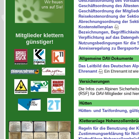
Geschäftsordnung des Vorsta
Geschäftsordnung des Ältesten
Geschäftsordnung der Mitglie
Reisekostenordnung der Sekti
Abrechnungsordnung der Sekt
Kostenstellenplan
Bezeichnungen, Begrifflichkei
Mitglieder klettern
Verpflichtung auf das Datenge
günstiger!
Nutzungsbedingungen für die 
Anreiseregelung zu Bergsportv
Allgemeine DAV-Dokumente
Das Leitbild des Deutschen Al
Ehrenamt
Ein Ehrenamt ist wie
Versicherungen
Die Infos zum Alpinen Sicherheit
(RSF) für DAV-Mitglieder sind hie
Hütten
Hütten- und Tarifordnung, gült
Kletteranlage Hohenzollernbrü
Regeln für die Benutzung der 
Zustimmungserklärung für Nich
Kletterführer Hohenzollernbrü