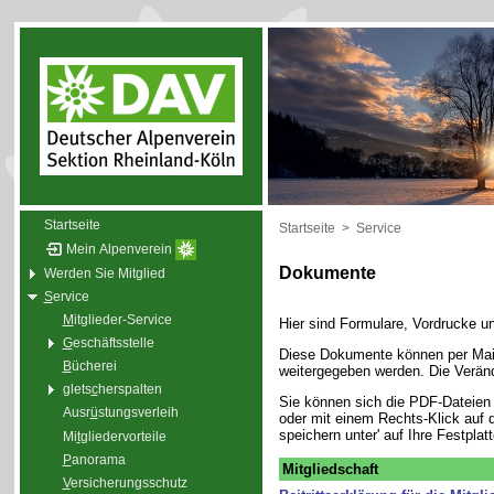
Startseite
Startseite
>
Service
Mein Alpenverein
Dokumente
Werden Sie Mitglied
S
ervice
M
itglieder-Service
Hier sind Formulare, Vordrucke u
G
eschäftsstelle
Diese Dokumente können per Mail
B
ücherei
weitergegeben werden. Die Veränd
glets
c
herspalten
Sie können sich die PDF-Dateien ü
Ausr
ü
stungsverleih
oder mit einem Rechts-Klick auf d
speichern unter' auf Ihre Festplat
Mi
t
gliedervorteile
P
anorama
Mitgliedschaft
V
ersicherungsschutz