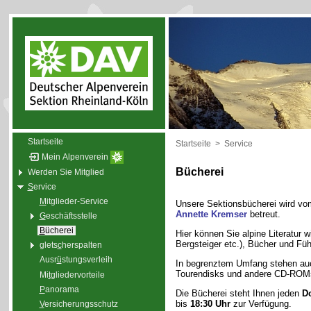
Startseite
Startseite
>
Service
Mein Alpenverein
Bücherei
Werden Sie Mitglied
S
ervice
M
itglieder-Service
Unsere Sektionsbücherei wird v
Annette Kremser
betreut.
G
eschäftsstelle
B
ücherei
Hier können Sie alpine Literatur wi
Bergsteiger etc.), Bücher und Füh
glets
c
herspalten
Ausr
ü
stungsverleih
In begrenztem Umfang stehen au
Tourendisks und andere CD-ROMs
Mi
t
gliedervorteile
P
anorama
Die Bücherei steht Ihnen jeden
D
bis
18:30 Uhr
zur Verfügung.
V
ersicherungsschutz