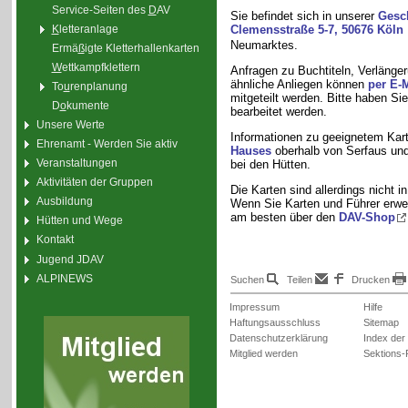
Service-Seiten des
D
AV
Sie befindet sich in unserer
Gesch
K
letteranlage
Clemensstraße 5-7, 50676 Köln
Neumarktes.
Ermä
ß
igte Kletterhallenkarten
W
ettkampfklettern
Anfragen zu Buchtiteln, Verlänge
ähnliche Anliegen können
per E-M
To
u
renplanung
mitgeteilt werden. Bitte haben Si
D
o
kumente
bearbeitet werden.
Unsere Werte
Informationen zu geeignetem Kar
Ehrenamt - Werden Sie aktiv
Hauses
oberhalb von Serfaus un
Veranstaltungen
bei den Hütten.
Aktivitäten der Gruppen
Die Karten sind allerdings nicht i
Ausbildung
Wenn Sie Karten und Führer erwer
am besten über den
DAV-Shop
Hütten und Wege
Kontakt
Jugend JDAV
ALPINEWS
Suchen
Teilen
Drucken
Impressum
Hilfe
Haftungsausschluss
Sitemap
Datenschutzerklärung
Index der
Mitglied werden
Sektions-