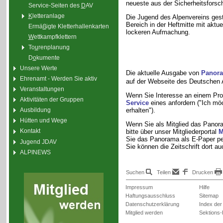
neueste aus der Sicherheitsforsch
Service-Seiten des
D
AV
K
letteranlage
Die Jugend des Alpenvereins gest
Bereich in der Heftmitte mit aktu
Ermä
ß
igte Kletterhallenkarten
lockeren Aufmachung.
W
ettkampfklettern
To
u
renplanung
D
o
kumente
Unsere Werte
Die aktuelle Ausgabe von
Panor
Ehrenamt - Werden Sie aktiv
auf der Webseite des Deutschen 
Veranstaltungen
Wenn Sie Interesse an einem Pr
Aktivitäten der Gruppen
Service
eines anfordern ("Ich möc
erhalten").
Ausbildung
Hütten und Wege
Wenn Sie als Mitglied das Panora
Kontakt
bitte über unser Mitgliederportal
M
Sie das Panorama als E-Paper per
Jugend JDAV
Sie können die Zeitschrift dort a
ALPINEWS
Suchen
Teilen
Drucken
Impressum
Hilfe
Haftungsausschluss
Sitemap
Datenschutzerklärung
Index der
Mitglied werden
Sektions-