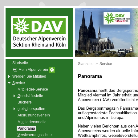
Startseite
Startseite
>
Service
Mein Alpenverein
Panorama
Werden Sie Mitglied
S
ervice
M
itglieder-Service
Panorama
heißt das Bergsportma
Mitglied viermal im Jahr erhält 
G
eschäftsstelle
Alpenverein (DAV) veröffentlicht w
B
ücherei
Das Bergsportmagazin Panorama 
glets
c
herspalten
auflagenstärkste Fachpublikation
Ausr
ü
stungsverleih
und Alpinismus in Europa.
Mi
t
gliedervorteile
Neben vielen Berichten aus den A
P
anorama
Alpenvereins werden aktuelle Inf
V
ersicherungsschutz
Wettkampfinfos, Gebietsvorstell