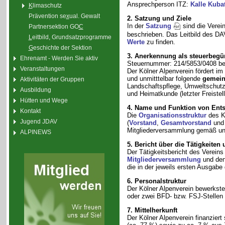
Ansprechperson ITZ:
Kalle Kuba
K
limaschutz
Prävention se
x
ual. Gewalt
2. Satzung und Ziele
In der
Satzung
sind die Verei
Partnersektion GO
C
beschrieben.
Das Leitbild des D
L
eitbild, Grundsatzprogramme
Werte
zu finden.
G
eschichte der Sektion
3. Anerkennung als steuerbegü
Ehrenamt - Werden Sie aktiv
Steuernummer: 214/5853/0408 be
Veranstaltungen
Der Kölner Alpenverein fördert im
und unmitttelbar folgende
gemein
Aktivitäten der Gruppen
Landschaftspflege, Umweltschutz 
Ausbildung
und Heimatkunde (letzter Freiste
Hütten und Wege
4. Name und Funktion von Ents
Kontakt
Die
Organisationsstruktur
des Kö
Jugend JDAV
(
Vorstand
,
Gesamtvorstand
un
Mitgliederversammlung gemäß un
ALPINEWS
5. Bericht über die Tätigkeiten
Der Tätigkeitsbericht des Vereins
Mitgliederversammlung
und den
die in der jeweils ersten Ausgabe
6. Personalstruktur
Der Kölner Alpenverein bewerkste
oder zwei BFD- bzw. FSJ-Stellen u
7. Mittelherkunft
Der Kölner Alpenverein finanziert