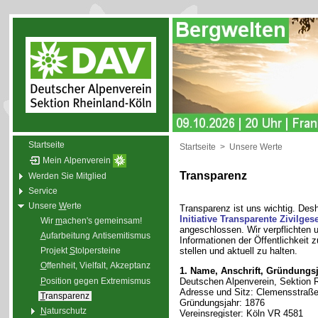
Startseite
Startseite
>
Unsere Werte
Mein Alpenverein
Transparenz
Werden Sie Mitglied
Service
Unsere
W
erte
Transparenz ist uns wichtig. Des
Initiative Transparente Zivilgese
Wir
m
achen's gemeinsam!
angeschlossen. Wir verpflichten u
A
ufarbeitung Antisemitismus
Informationen der Öffentlichkeit 
stellen und aktuell zu halten.
Projekt
S
tolpersteine
O
ffenheit, Vielfalt, Akzeptanz
1. Name, Anschrift, Gründungsj
P
osition gegen Extremismus
Deutschen Alpenverein, Sektion R
Adresse und Sitz: Clemensstraße
T
ransparenz
Gründungsjahr: 1876
N
aturschutz
Vereinsregister: Köln VR 4581