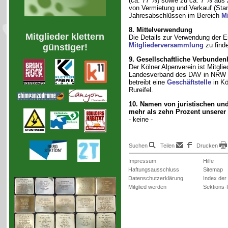
(ca. 77 %) sowie zu ca. 7 % aus
von Vermietung und Verkauf (Stan
Jahresabschlüssen im Bereich
M
8. Mittelverwendung
Mitglieder klettern
Die Details zur Verwendung der E
Mitgliederversammlung
zu find
günstiger!
9. Gesellschaftliche Verbunden
Der Kölner Alpenverein ist Mitgl
Landesverband des DAV in NRW s
betreibt eine
Geschäftstelle
in Kö
Rureifel.
10. Namen von juristischen un
mehr als zehn Prozent unsere
- keine -
Suchen
Teilen
Drucken
Impressum
Hilfe
Haftungsausschluss
Sitemap
Datenschutzerklärung
Index der
Mitglied werden
Sektions-