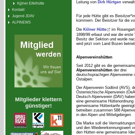
Leitung von
Dirk Hürtgen
verwalt
K
ö
lner Eifelhütte
Kontakt
Für jede Hütte gibt es Beisitzer*
Jugend JDAV
kümmern. Der Beisitzer für die v
ALPINEWS
Die
Kölner Hütte
im Rosengarte
1898/99 erbaut und war die erste
Besitz der Sektion und wurde nac
wird jetzt vom Land Bozen betrie
Alpenvereinshütten
Seit 2012 gibt es die gemeinsam
Alpenvereinshütten
der drei
deutschsprachigen Alpenvereine i
Ostalpen:
Der Alpenverein Südtirol (AVS), d
Österreichische Alpenverein (OeA
Deutsch Alpenverein (DAV) haben
Mitglieder klettern
eine gemeinsame Hüttenordnung 
günstiger!
gemeinsame Hüttentarife geeinigt
betreiben zusammen 588 Alpenve
in den Alpen und Mittelgebirgen.
Die Marke soll die Vermarktungsm
und den Wiedererkennungswert v
den Hütten eine gemeinsame Iden