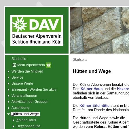
Startseite
Startseite
Mein Alpenverein
Hütten und Wege
Werden Sie Mitglied
Service
Unsere Werte
Der Kölner Alpenverein besitzt dre
Das
Kölner Haus
und die
Hexens
Ehrenamt - Werden Sie aktiv
befinden sich in der Samaungruppe
Veranstaltungen
oberhalb von Serfaus.
Aktivitäten der Gruppen
Die
Kölner Eifelhütte
steht in Ble
Ausbildung
Rureifel, am Rande des Nationalpa
H
ütten und Wege
Die Hütten und Wege sowie die
K
ölner Haus
Geschäftsstelle des Kölner Alpen
He
x
enseehütte
werden vom
Referat Hütten und