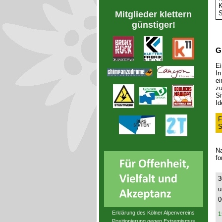
K
S
Mitglieder klettern
günstiger!
G
Ei
In
ei
zu
Si
Id
F
S
Na
fo
3
u
0
Erklärung des Kölner Alpenvereins
1
Positionierung gegen Extremismus