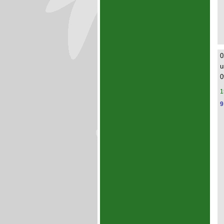
0
u
0
1
9