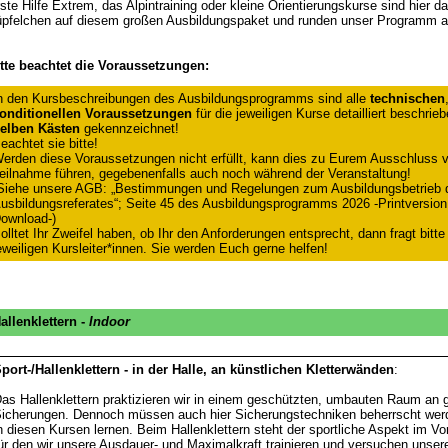
ste Hilfe Extrem, das Alpintraining oder kleine Orientierungskurse sind hier da
pfelchen auf diesem großen Ausbildungspaket und runden unser Programm a
tte beachtet die Voraussetzungen:
n den Kursbeschreibungen des Ausbildungsprogramms sind alle
technischen
onditionellen Voraussetzungen
für die jeweiligen Kurse detailliert beschrie
elben Kästen
gekennzeichnet!
eachtet sie bitte!
erden diese Voraussetzungen nicht erfüllt, kann dies zu Eurem Ausschluss v
eilnahme führen, gegebenenfalls auch noch während der Veranstaltung!
Siehe unsere AGB: „Bestimmungen und Regelungen zum Ausbildungsbetrieb 
usbildungsreferates“; Seite 45 des Ausbildungsprogramms 2026 -Printversion 
ownload-)
olltet Ihr Zweifel haben, ob Ihr den Anforderungen entsprecht, dann fragt bitte
eweiligen Kursleiter*innen. Sie werden Euch gerne helfen!
allenklettern -
Indoor
port-/Hallenklettern - in der Halle, an künstlichen Kletterwänden
:
as Hallenklettern praktizieren wir in einem geschützten, umbauten Raum an
icherungen. Dennoch müssen auch hier Sicherungstechniken beherrscht werd
n diesen Kursen lernen. Beim Hallenklettern steht der sportliche Aspekt im Vo
ür den wir unsere Ausdauer- und Maximalkraft trainieren und versuchen unser