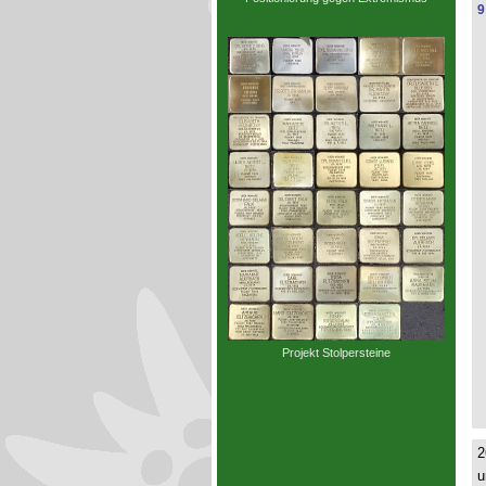
9
Projekt Stolpersteine
2
u