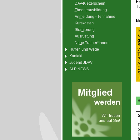
Er
DAV-
K
letterschein
Tü
T
heorieausbildung
An
m
eldung - Teilnahme
Bi
Kursk
o
sten
Stor
n
ierung
I
k
Ausr
ü
stung
g
Ne
u
e Trainer*innen
B
W
Hütten und Wege
T
Kontakt
(
Jugend JDAV
A
D
ALPINEWS
S
j
H
S
D
S
i
f