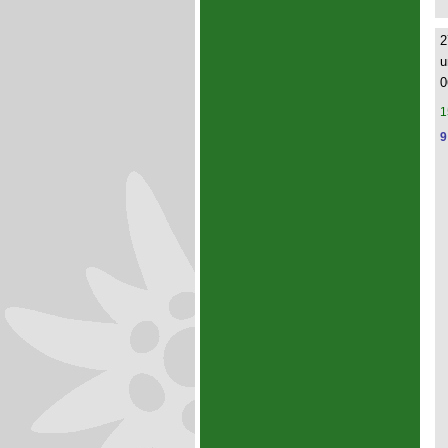
2
u
0
1
9