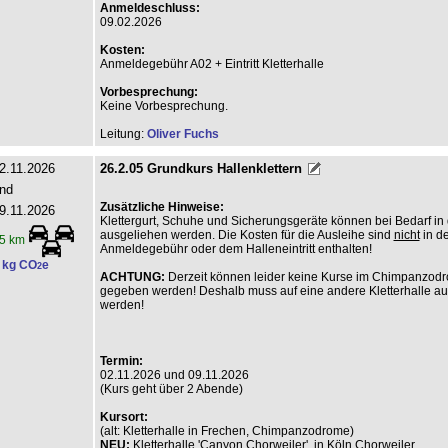
Anmeldeschluss:
09.02.2026
Kosten:
Anmeldegebühr A02 + Eintritt Kletterhalle
Vorbesprechung:
Keine Vorbesprechung.
Leitung:
Oliver Fuchs
2.11.2026
26.2.05 Grundkurs Hallenklettern
nd
Zusätzliche Hinweise:
9.11.2026
Klettergurt, Schuhe und Sicherungsgeräte können bei Bedarf in 
ausgeliehen werden. Die Kosten für die Ausleihe sind
nicht
in de
5 km
Anmeldegebühr oder dem Halleneintritt enthalten!
 kg CO
e
2
ACHTUNG:
Derzeit können leider keine Kurse im Chimpanzod
gegeben werden! Deshalb muss auf eine andere Kletterhalle a
werden!
Termin:
02.11.2026 und 09.11.2026
(Kurs geht über 2 Abende)
Kursort:
(alt: Kletterhalle in Frechen, Chimpanzodrome)
NEU:
Kletterhalle 'Canyon Chorweiler', in Köln Chorweiler