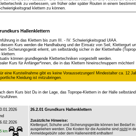
lettertechnik zu verbessern, um früher oder später Routen in einem bestimm
chwierigkeitsgrad klettern zu können.
rundkurs Hallenklettern
nführung in das Klettern bis zum III. - IV. Schwierigkeitsgrad UIAA.
 diesem Kurs werden die Handhabung und der Einsatz von Seil, Klettergurt u
nem Sicherungsgerät erlernt, um selbständig sicher in der Kletterhalle (Toprop
 klettern.
tuativ können grundlegende Klettertechniken vorgestellt werden.
ealer Kurs für Anfänger*innen, die in das Klettern hineinschnuppern möchten!
ür eine Kursteilnahme gibt es keine Voraussetzungen! Mindestalter ca. 12 Ja
portliche Kleidung ist mitzubringen.
ch dem Kurs bist Du in der Lage, das Toprope-Klettern in der Halle selbständ
rtzuführen.
0.01.2026
26.2.01 Grundkurs Hallenklettern
nd
Zusätzliche Hinweise:
6.02.2026
Klettergurt, Schuhe und Sicherungsgeräte können bei Bedarf in 
ausgeliehen werden. Die Kosten für die Ausleihe sind
nicht
in de
5 km
Anmeldegebühr oder dem Halleneintritt enthalten!