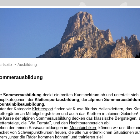
artseite
>
Ausbildung
ommerausbildung
ie
Sommerausbildung
deckt ein breites Kursspektrum ab und unterteilt sich 
uptkategorien: der
Klettersportausbildung
, der
alpinen Sommerausbildu
ountainbikeausbildung
.
ter der Kategorie
Klettersport
finden wir Kurse für das Hallenklettern, das Klet
ettergärten an Mittelgebirgsfelsen und auch das Klettern in alpinen Gebieten!
e Kurse der
alpinen Sommerausbildung
decken das klassische Bergsteigen, 
ettersteige, die "Via Ferrata", und den Hochtourenbereich ab!
ben den reinen Basisausbildungen im
Mountainbiken
, können wir uns über e
cket von Schwerpunktkursen freuen, die alle nur erdenklichen Situationen auf
nem „unter die Räder kommen können“ und trainieren sie!