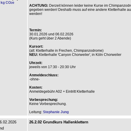
 kg CO
e
2
ACHTUNG:
Derzeit können leider keine Kurse im Chimpanzod
gegeben werden! Deshalb muss auf eine andere Kletterhalle a
werden!
Termin:
30.01.2026 und 06.02.2026
(Kurs geht über 2 Abende)
Kursort:
(alt: Kletterhalle in Frechen, Chimpanzodrome)
NEU:
Kletterhalle 'Canyon Chorweiler', in Köln Chorweiler
Uhrzeit:
jeweils von 17:30 - 20:30 Uhr
Anmeldeschluss:
-ohne-
Kosten:
Anmeldegebühr A02 + Eintritt Kletterhalle
Vorbesprechung:
Keine Vorbesprechung.
Leitung:
Stephanie Jung
6.02.2026
26.2.02 Grundkurs Hallenklettern
nd