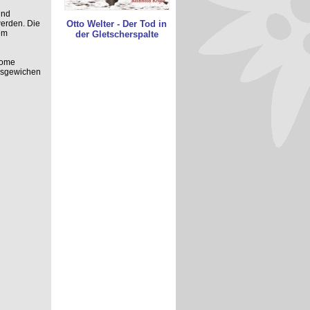
und
werden. Die
Otto Welter - Der Tod in
em
der Gletscherspalte
rome
usgewichen