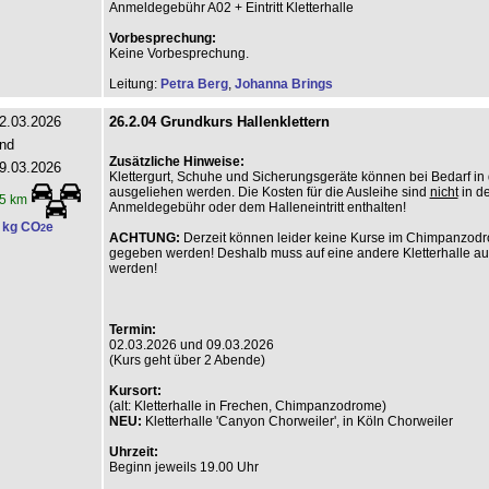
Anmeldegebühr A02 + Eintritt Kletterhalle
Vorbesprechung:
Keine Vorbesprechung.
Leitung:
Petra Berg
,
Johanna Brings
2.03.2026
26.2.04 Grundkurs Hallenklettern
nd
Zusätzliche Hinweise:
9.03.2026
Klettergurt, Schuhe und Sicherungsgeräte können bei Bedarf in 
ausgeliehen werden. Die Kosten für die Ausleihe sind
nicht
in de
5 km
Anmeldegebühr oder dem Halleneintritt enthalten!
 kg CO
e
2
ACHTUNG:
Derzeit können leider keine Kurse im Chimpanzod
gegeben werden! Deshalb muss auf eine andere Kletterhalle a
werden!
Termin:
02.03.2026 und 09.03.2026
(Kurs geht über 2 Abende)
Kursort:
(alt: Kletterhalle in Frechen, Chimpanzodrome)
NEU:
Kletterhalle 'Canyon Chorweiler', in Köln Chorweiler
Uhrzeit:
Beginn jeweils 19.00 Uhr