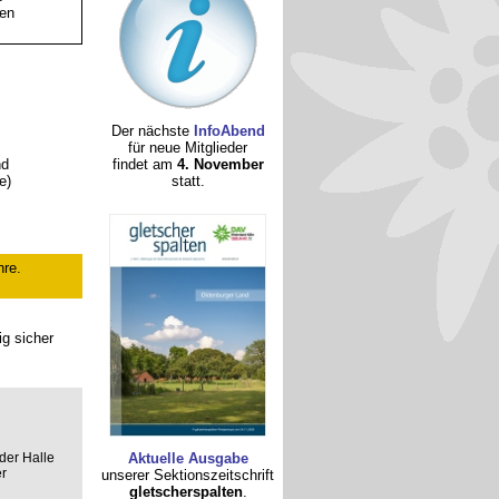
ten
Der nächste
InfoAbend
für neue Mitglieder
nd
findet am
4. November
e)
statt.
hre.
ig sicher
der Halle
Aktuelle Ausgabe
r
unserer Sektionszeitschrift
gletscherspalten
.