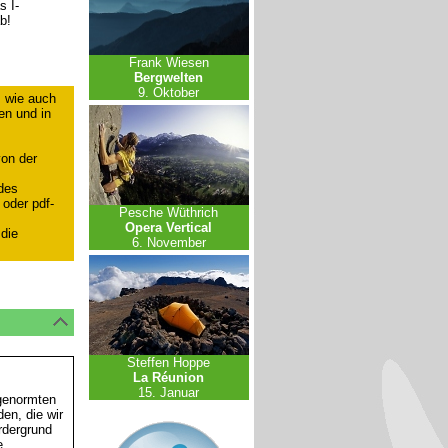
s I-
b!
Frank Wiesen
Bergwelten
9. Oktober
, wie auch
ben und in
on der
des
oder pdf-
Pesche Wüthrich
Opera Vertical
 die
6. November
Steffen Hoppe
La Réunion
15. Januar
 genormten
en, die wir
rdergrund
e