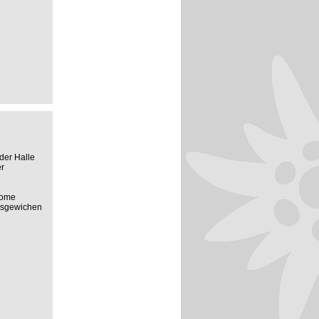
der Halle
r
rome
usgewichen