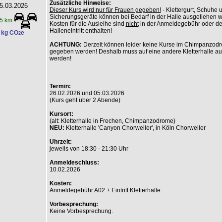
Zusätzliche Hinweise:
5.03.2026
Dieser Kurs wird nur für Frauen gegeben!
- Klettergurt, Schuhe 
Sicherungsgeräte können bei Bedarf in der Halle ausgeliehen 
5 km
Kosten für die Ausleihe sind
nicht
in der Anmeldegebühr oder d
Halleneintritt enthalten!
 kg CO
e
2
ACHTUNG:
Derzeit können leider keine Kurse im Chimpanzod
gegeben werden! Deshalb muss auf eine andere Kletterhalle a
werden!
Termin:
26.02.2026 und 05.03.2026
(Kurs geht über 2 Abende)
Kursort:
(alt: Kletterhalle in Frechen, Chimpanzodrome)
NEU:
Kletterhalle 'Canyon Chorweiler', in Köln Chorweiler
Uhrzeit:
jeweils von 18:30 - 21:30 Uhr
Anmeldeschluss:
10.02.2026
Kosten:
Anmeldegebühr A02 + Eintritt Kletterhalle
Vorbesprechung:
Keine Vorbesprechung.