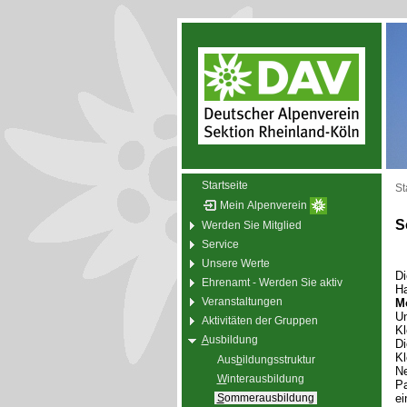
Startseite
St
Mein Alpenverein
S
Werden Sie Mitglied
Service
Unsere Werte
D
Ehrenamt - Werden Sie aktiv
Ha
Veranstaltungen
M
Un
Aktivitäten der Gruppen
Kl
A
usbildung
Di
Kl
Aus
b
ildungsstruktur
Ne
W
interausbildung
Pa
S
ommerausbildung
ei