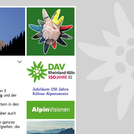
Jubiläum 150 Jahre
in 3
Kölner Alpenverein
ng
und der
tern in den
aber auch
in ganzes
greifen, die