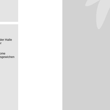
der Halle
r
rome
usgewichen