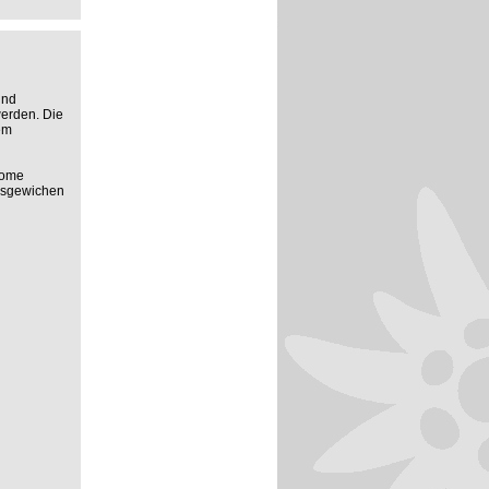
und
werden. Die
em
rome
usgewichen