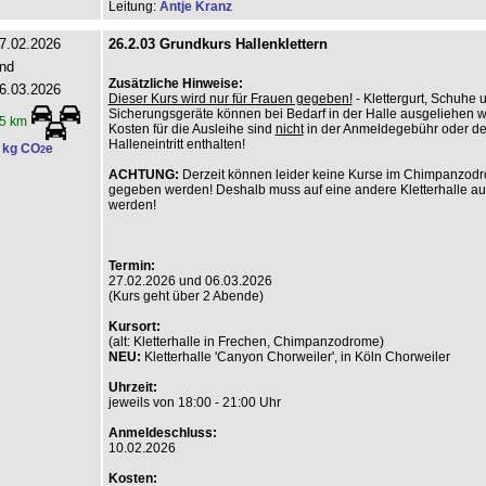
Leitung:
Antje Kranz
7.02.2026
26.2.03 Grundkurs Hallenklettern
nd
Zusätzliche Hinweise:
6.03.2026
Dieser Kurs wird nur für Frauen gegeben!
- Klettergurt, Schuhe 
Sicherungsgeräte können bei Bedarf in der Halle ausgeliehen 
5 km
Kosten für die Ausleihe sind
nicht
in der Anmeldegebühr oder d
Halleneintritt enthalten!
 kg CO
e
2
ACHTUNG:
Derzeit können leider keine Kurse im Chimpanzod
gegeben werden! Deshalb muss auf eine andere Kletterhalle a
werden!
Termin:
27.02.2026 und 06.03.2026
(Kurs geht über 2 Abende)
Kursort:
(alt: Kletterhalle in Frechen, Chimpanzodrome)
NEU:
Kletterhalle 'Canyon Chorweiler', in Köln Chorweiler
Uhrzeit:
jeweils von 18:00 - 21:00 Uhr
Anmeldeschluss:
10.02.2026
Kosten: