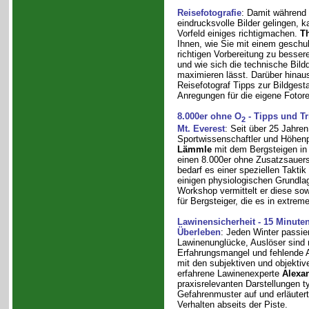
Reisefotografie
: Damit während 
eindrucksvolle Bilder gelingen,
Vorfeld einiges richtigmachen.
T
Ihnen, wie Sie mit einem geschul
richtigen Vorbereitung zu besse
und wie sich die technische Bildq
maximieren lässt. Darüber hinaus
Reisefotograf Tipps zur Bildgest
Anregungen für die eigene Fotore
8.000er ohne O
- Tipps und Tr
2
Mt. Everest
: Seit über 25 Jahren
Sportwissenschaftler und Höhen
Lämmle
mit dem Bergsteigen i
einen 8.000er ohne Zusatzsauers
bedarf es einer speziellen Takti
einigen physiologischen Grundla
Workshop vermittelt er diese sow
für Bergsteiger, die es in extrem
Lawinensicherheit - 15 Minute
Überleben
: Jeden Winter passie
Lawinenunglücke, Auslöser sind 
Erfahrungsmangel und fehlende 
mit den subjektiven und objektiv
erfahrene Lawinenexperte
Alexa
praxisrelevanten Darstellungen t
Gefahrenmuster auf und erläutert
Verhalten abseits der Piste.