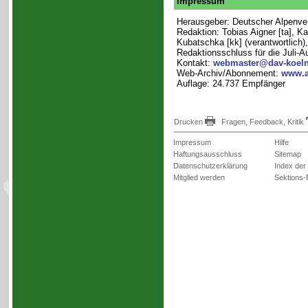
Impressum
Herausgeber: Deutscher Alpenvere
Redaktion: Tobias Aigner [ta], K
Kubatschka [kk] (verantwortlich),
Redaktionsschluss für die Juli-
Kontakt:
webmaster@dav-koeln
Web-Archiv/Abonnement:
www.a
Auflage: 24.737 Empfänger
Drucken
Fragen, Feedback, Kritik
Impressum
Hilfe
Haftungsausschluss
Sitemap
Datenschutzerklärung
Index der
Mitglied werden
Sektions-