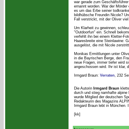
war gerade zum Geschäftsführer 
ernannt worden. War der Mörder 
es um das Erbe seiner todkrank
bildhübsche Freundin Nicole? Und 
Fall verstrickt, mit der Oliver vi
Um Klarheit zu gewinnen, schleu
"Outdoorfun" ein. Schnell bekomm
verfehlt ihn bei einem Kletter-
Haaresbreite eine Steinlawine: G
ausgelöst, die mit Nicole zerstrit
Monikas Ermittlungen unter Olive
in die Bayrischen Berge, den Fra
neue Fragen, immer tiefer wird si
angeschossen wird. Ihr ist klar,
Irmgard Braun:
Verraten
, 232 Se
Die Autorin
Irmgard Braun
klett
durch und stieg namhafte alpine 
wurde Mitglied der deutschen Spo
Redakteurin des Magazins ALPIN 
Irmgard Braun lebt in München. Ih
[kk]