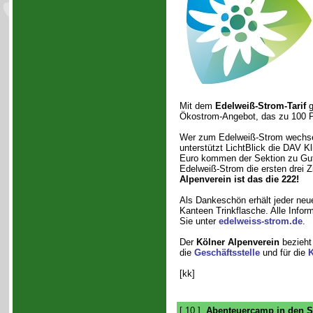
Mit dem
Edelweiß-Strom-Tarif
g
Ökostrom-Angebot, das zu 100 P
Wer zum Edelweiß-Strom wechsel
unterstützt LichtBlick die DAV K
Euro kommen der Sektion zu Gut
Edelweiß-Strom die ersten drei 
Alpenverein ist das die 222!
Als Dankeschön erhält jeder neu
Kanteen Trinkflasche. Alle Info
Sie unter
edelweiss-strom.de
.
Der
Kölner Alpenverein
bezieht 
die
Geschäftsstelle
und für die
K
[kk]
[ 10 ]
Abenteuercamp in den 