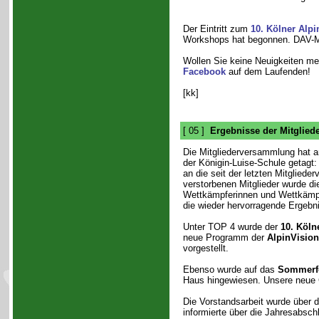
Der Eintritt zum
10. Kölner Alpi
Workshops hat begonnen. DAV-Mi
Wollen Sie keine Neuigkeiten me
Facebook
auf dem Laufenden!
[kk]
[ 05 ]
Ergebnisse der Mitglie
Die Mitgliederversammlung hat
der Königin-Luise-Schule getag
an die seit der letzten Mitglied
verstorbenen Mitglieder wurde di
Wettkämpferinnen und Wettkäm
die wieder hervorragende Ergebni
Unter TOP 4 wurde der
10. Köln
neue Programm der
AlpinVision
vorgestellt.
Ebenso wurde auf das
Sommerfe
Haus hingewiesen. Unsere neue
Die Vorstandsarbeit wurde über 
informierte über die Jahresabsc