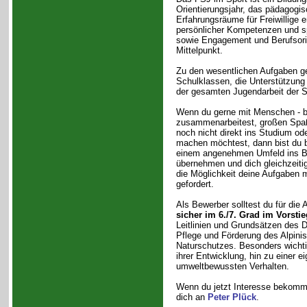
Orientierungsjahr, das pädagogis
Erfahrungsräume für Freiwillige e
persönlicher Kompetenzen und sp
sowie Engagement und Berufsori
Mittelpunkt.
Zu den wesentlichen Aufgaben g
Schulklassen, die Unterstützung
der gesamten Jugendarbeit der S
Wenn du gerne mit Menschen - b
zusammenarbeitest, großen Spaß
noch nicht direkt ins Studium od
machen möchtest, dann bist du bei
einem angenehmen Umfeld ins Be
übernehmen und dich gleichzeitig
die Möglichkeit deine Aufgaben mi
gefordert.
Als Bewerber solltest du für die 
sicher im 6./7. Grad im Vorstie
Leitlinien und Grundsätzen des 
Pflege und Förderung des Alpini
Naturschutzes. Besonders wichti
ihrer Entwicklung, hin zu einer 
umweltbewussten Verhalten.
Wenn du jetzt Interesse bekomme
dich an
Peter Plück
.