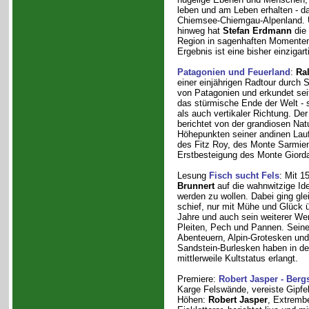
leben und am Leben erhalten - da
Chiemsee-Chiemgau-Alpenland. Ü
hinweg hat
Stefan Erdmann
die 
Region in sagenhaften Momenten
Ergebnis ist eine bisher einzigar
Patagonien und Feuerland
:
Ra
einer einjährigen Radtour durch 
von Patagonien und erkundet seit
das stürmische Ende der Welt - s
als auch vertikaler Richtung. Der
berichtet von der grandiosen Nat
Höhepunkten seiner andinen Lauf
des Fitz Roy, des Monte Sarmien
Erstbesteigung des Monte Giord
Lesung
Fisch sucht Fels
: Mit 
Brunnert
auf die wahnwitzige Ide
werden zu wollen. Dabei ging gle
schief, nur mit Mühe und Glück ü
Jahre und auch sein weiterer Wer
Pleiten, Pech und Pannen. Seine
Abenteuern, Alpin-Grotesken und 
Sandstein-Burlesken haben in de
mittlerweile Kultstatus erlangt.
Premiere:
Robert Jasper - Berg
Karge Felswände, vereiste Gipfe
Höhen:
Robert Jasper
, Extrembe