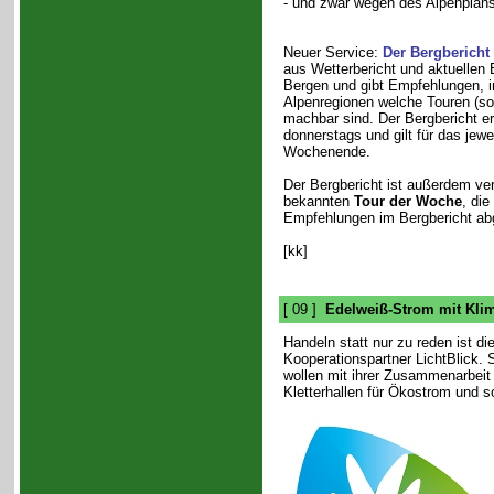
- und zwar wegen des Alpenplans 
Neuer Service:
Der Bergbericht
aus Wetterbericht und aktuellen
Bergen und gibt Empfehlungen, i
Alpenregionen welche Touren (s
machbar sind. Der Bergbericht e
donnerstags und gilt für das je
Wochenende.
Der Bergbericht ist außerdem ver
bekannten
Tour der Woche
, die
Empfehlungen im Bergbericht abge
[kk]
[ 09 ]
Edelweiß-Strom mit Kli
Handeln statt nur zu reden ist
Kooperationspartner LichtBlick.
wollen mit ihrer Zusammenarbeit 
Kletterhallen für Ökostrom und 