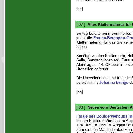
[kk]
[ 07 ]
Altes Klettermaterial fü
So wie bereits beim Sommerfest
sucht die
Frauen-Bergsport-Gr
Klettermaterial, für das Sie kei
haben.
Benötigt werden Klettergurte, Hel
Seile, Bandschlingen etc. Darau
AlpinTag am 14. Oktober in Leve
Utensilien gefertigt.
Die Upcyclerinnen sind für jede
sofort nimmt
Johanna Brings
da
[kk]
[ 08 ]
Neues vom Deutschen Al
Finale des Boulderweltcups i
besten Kletterer kämpfen im Au
Titel. Am 18. und 19. August ist 
Zum siebten Mal findet das Fina