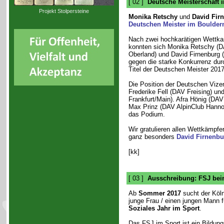
[ 02 ]
Deutsche Meisterschaft 
Projekt Stolpersteine
Monika Retschy
und
David Fir
Deutschen Meister im Boulder
Nach zwei hochkarätigen Wettkam
konnten sich Monika Retschy (
Oberland) und David Firnenburg 
gegen die starke Konkurrenz dur
Titel der Deutschen Meister 2017
Die Position der Deutschen Vize
Frederike Fell (DAV Freising) un
Frankfurt/Main). Afra Hönig (DA
Max Prinz (DAV AlpinClub Hannov
das Podium.
Wir gratulieren allen Wettkämpfe
ganz besonders
David Firnenbu
[kk]
[ 03 ]
Ausschreibung: FSJ bei
Ab
Sommer 2017
sucht der Köln
junge Frau / einen jungen Mann f
Soziales Jahr im Sport
.
Das FSJ im Sport ist ein Bildung