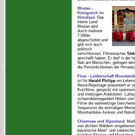
Bhutan -
Königreich im
Himalaya
: Das
kleine Land
Bhutan wird
durch mehrere
7.000er
abgeschottet und
gibt sich auch
politisch
verschlossen. Filmemacher
Ste
geschafft haben: Er darf in der f
Nah am Menschen, gelingen dem 
die Persönlichkeiten der Himala
Flow - Leidenschaft Mountainb
ist für
Harald Philipp
ein Lebensg
Reise-Reportage präsentiert er z
Kurzfilme, gespickt mit spannen
und irrwitzigen Anekdoten. Lufta
schwindelerregenden Höhen und 
Filme die wahnwitzige Geschwind
Sequenzen die einmaligen Mome
Mountainbike-Junkies und Naturl
Chiemsee und Alpenland
: Mar
von dichten Wäldern umgebenen
bayerische Meer" und zahlreiche
hügelige Ebenen und Menschen, d