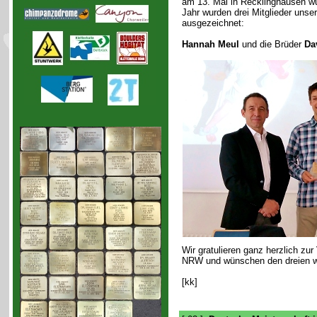
am 13. Mai in Recklinghausen wu
Jahr wurden drei Mitglieder unse
ausgezeichnet:
Hannah Meul
und die Brüder
Da
Wir gratulieren ganz herzlich zu
NRW und wünschen den dreien wei
[kk]