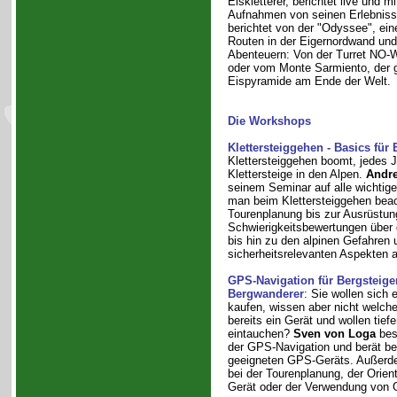
Eiskletterer, berichtet live und m
Aufnahmen von seinen Erlebniss
berichtet von der "Odyssee", ein
Routen in der Eigernordwand und
Abenteuern: Von der Turret NO-W
oder vom Monte Sarmiento, der 
Eispyramide am Ende der Welt.
Die Workshops
Klettersteiggehen - Basics für 
Klettersteiggehen boomt, jedes 
Klettersteige in den Alpen.
Andre
seinem Seminar auf alle wichtigen
man beim Klettersteiggehen beac
Tourenplanung bis zur Ausrüstun
Schwierigkeitsbewertungen über d
bis hin zu den alpinen Gefahren 
sicherheitsrelevanten Aspekten a
GPS-Navigation für Bergsteige
Bergwanderer
: Sie wollen sich
kaufen, wissen aber nicht welch
bereits ein Gerät und wollen tiefe
eintauchen?
Sven von Loga
bes
der GPS-Navigation und berät be
geeigneten GPS-Geräts. Außerde
bei der Tourenplanung, der Orie
Gerät oder der Verwendung von 