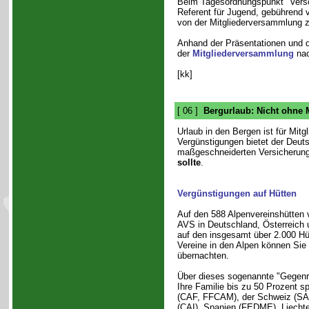
Beim Tagesordnungspunkt "Versc
Referent für Jugend, gebührend 
von der Mitgliederversammlung z
Anhand der Präsentationen und d
der
Mitgliederversammlung
nac
[kk]
[ 06 ]
Bergurlaub: Nicht ohne 
Urlaub in den Bergen ist für Mit
Vergünstigungen bietet der Deuts
maßgeschneiderten Versicherun
sollte
.
Vergünstigungen auf Hütten
Auf den 588 Alpenvereinshütten
AVS in Deutschland, Österreich u
auf den insgesamt über 2.000 Hü
Vereine in den Alpen können Sie 
übernachten.
Über dieses sogenannte "Gegenr
Ihre Familie bis zu 50 Prozent sp
(CAF, FFCAM), der Schweiz (SAC
(CAI), Spanien (FEDME), Liechte