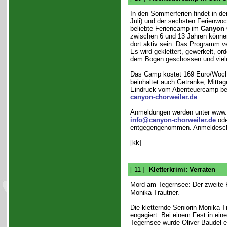
In den Sommerferien findet in de
Juli) und der sechsten Ferienwoc
beliebte Feriencamp im
Canyon 
zwischen 6 und 13 Jahren könne
dort aktiv sein. Das Programm v
Es wird geklettert, gewerkelt, ord
dem Bogen geschossen und viel
Das Camp kostet 169 Euro/Woch
beinhaltet auch Getränke, Mitta
Eindruck vom Abenteuercamp be
canyon-chorweiler.de
.
Anmeldungen werden unter www.c
info@canyon-chorweiler.de
ode
entgegengenommen. Anmeldeschlu
[kk]
[ 11 ]
Kletterkrimi: Verraten
Mord am Tegernsee: Der zweite Fa
Monika Trautner.
Die kletternde Seniorin Monika Tr
engagiert: Bei einem Fest in e
Tegernsee wurde Oliver Baudel er