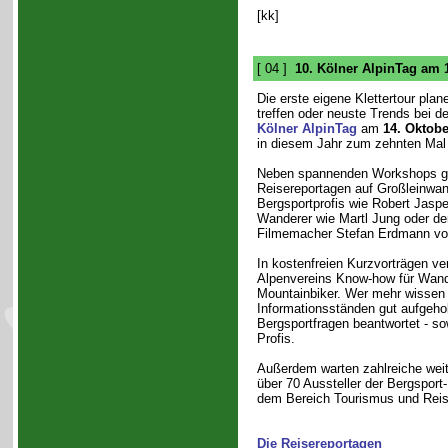
[kk]
[ 04 ]
10. Kölner AlpinTag am 
Die erste eigene Klettertour pla
treffen oder neuste Trends bei d
Kölner AlpinTag
am
14. Oktobe
in diesem Jahr zum zehnten Mal 
Neben spannenden Workshops gib
Reisereportagen auf Großleinwan
Bergsportprofis wie Robert Jaspe
Wanderer wie Martl Jung oder de
Filmemacher Stefan Erdmann von
In kostenfreien Kurzvorträgen ve
Alpenvereins Know-how für Wander
Mountainbiker. Wer mehr wissen w
Informationsständen gut aufgehob
Bergsportfragen beantwortet - sow
Profis.
Außerdem warten zahlreiche weit
über 70 Aussteller der Bergspor
dem Bereich Tourismus und Reis
Die Reisereportagen