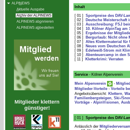
ALPI
N
EWS
Inhalt
A
ktuelle Ausgabe
Ar
c
hiv der ALPINEWS
[ 01 ]
Sportpreise des DAV-La
[ 02 ]
Deutsche Meisterschaft 
ALPINEWS ab
o
nnieren
[ 03 ]
Ausschreibung: FSJ bei
ALPINEWS a
b
bestellen
[ 04 ]
10. Kölner AlpinTag am 
[ 05 ]
Ergebnisse der Mitglie
[ 06 ]
Bergurlaub: Nicht ohne 
[ 07 ]
Altes Klettermaterial fü
[ 08 ]
Neues vom Deutschen Al
[ 09 ]
Edelweiß-Strom mit Kli
[ 10 ]
Abenteuercamp in den 
[ 11 ]
Kletterkrimi: Verraten
Service
- Kölner Alpenverein
Mein Alpenverein
-
Mitglie
Mitglieder-Vorteile
-
Vorteile b
Angebotsübersicht:
Klettern
,
Wa
Familienbergsteigen
,
Ski-/Sno
Mitglieder klettern
Vorträge - AlpinVisionen
,
Ausb
günstiger!
[ 01 ]
Sportpreise des DAV-La
Anlässlich der
Mitgliederversa