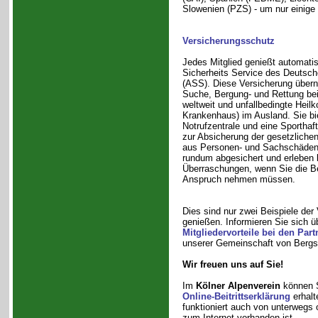
Slowenien (PZS) - um nur einige
Versicherungsschutz
Jedes Mitglied genießt automati
Sicherheits Service des Deutsch
(ASS). Diese Versicherung übern
Suche, Bergung- und Rettung bei
weltweit und unfallbedingte Heilk
Krankenhaus) im Ausland. Sie bie
Notrufzentrale und eine Sporthaft
zur Absicherung der gesetzlichen
aus Personen- und Sachschäden.
rundum abgesichert und erleben 
Überraschungen, wenn Sie die Be
Anspruch nehmen müssen.
Dies sind nur zwei Beispiele der 
genießen. Informieren Sie sich ü
Mitgliedervorteile bei den Part
unserer Gemeinschaft von Bergsp
Wir freuen uns auf Sie!
Im
Kölner Alpenverein
können Si
Online-Beitrittserklärung
erhalt
funktioniert auch von unterwegs
zum Internet vorhanden ist.