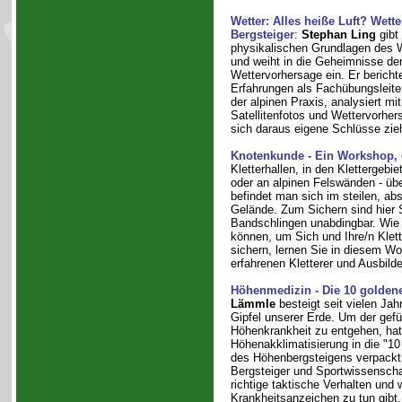
Wetter: Alles heiße Luft? Wette
Bergsteiger
:
Stephan Ling
gibt 
physikalischen Grundlagen des 
und weiht in die Geheimnisse de
Wettervorhersage ein. Er bericht
Erfahrungen als Fachübungsleite
der alpinen Praxis, analysiert mi
Satellitenfotos und Wettervorhers
sich daraus eigene Schlüsse zie
Knotenkunde - Ein Workshop, d
Kletterhallen, in den Klettergebie
oder an alpinen Felswänden - übe
befindet man sich im steilen, ab
Gelände. Zum Sichern sind hier 
Bandschlingen unabdingbar. Wie 
können, um Sich und Ihre/n Klett
sichern, lernen Sie in diesem W
erfahrenen Kletterer und Ausbild
Höhenmedizin - Die 10 golden
Lämmle
besteigt seit vielen Jah
Gipfel unserer Erde. Um der gefü
Höhenkrankheit zu entgehen, hat 
Höhenakklimatisierung in die "1
des Höhenbergsteigens verpackt.
Bergsteiger und Sportwissenschaf
richtige taktische Verhalten und 
Krankheitsanzeichen zu tun gibt.