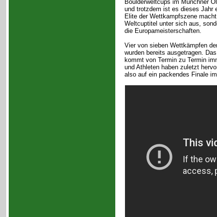
Boulderweltcups im Münchner Oly
und trotzdem ist es dieses Jahr 
Elite der Wettkampfszene macht 
Weltcuptitel unter sich aus, son
die Europameisterschaften.
Vier von sieben Wettkämpfen de
wurden bereits ausgetragen. Da
kommt von Termin zu Termin imme
und Athleten haben zuletzt hervo
also auf ein packendes Finale im