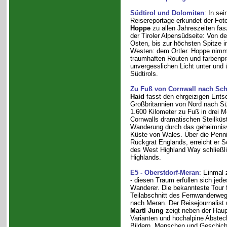
Südtirol und Dolomiten
: In se
Reisereportage erkundet der Foto
Hoppe
zu allen Jahreszeiten fa
der Tiroler Alpensüdseite: Von d
Osten, bis zur höchsten Spitze i
Westen: dem Ortler. Hoppe nimm
traumhaften Routen und farbenpr
unvergesslichen Licht unter und
Südtirols.
Zu Fuß von Cornwall nach Sch
Haid
fasst den ehrgeizigen Ents
Großbritannien von Nord nach S
1.600 Kilometer zu Fuß in drei 
Cornwalls dramatischen Steilküst
Wanderung durch das geheimnisvo
Küste von Wales. Über die Penni
Rückgrat Englands, erreicht er S
des West Highland Way schließli
Highlands.
E5 - Oberstdorf-Meran
: Einmal 
- diesen Traum erfüllen sich jede
Wanderer. Die bekannteste Tour f
Teilabschnitt des Fernwanderwe
nach Meran. Der Reisejournalist
Martl Jung
zeigt neben der Haup
Varianten und hochalpine Abstec
Bildern, Menschen und Geschich