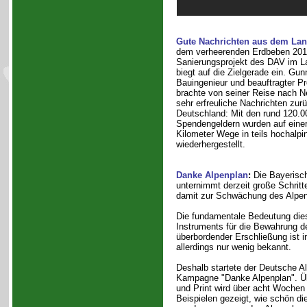
Gute Nachrichten aus dem Lan
dem verheerenden Erdbeben 2015
Sanierungsprojekt des DAV im La
biegt auf die Zielgerade ein. Gun
Bauingenieur und beauftragter Pr
brachte von seiner Reise nach N
sehr erfreuliche Nachrichten zur
Deutschland: Mit den rund 120.0
Spendengeldern wurden auf eine
Kilometer Wege in teils hochalp
wiederhergestellt.
Danke Alpenplan
:
Die Bayerisch
unternimmt derzeit große Schrit
damit zur Schwächung des Alpen
Die fundamentale Bedeutung die
Instruments für die Bewahrung d
überbordender Erschließung ist in
allerdings nur wenig bekannt.
Deshalb startete der Deutsche A
Kampagne "Danke Alpenplan". Ü
und Print wird über acht Wochen
Beispielen gezeigt, wie schön di