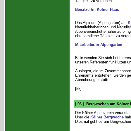
Tätigkeit zu vergeben:
Beisitzer/in Kölner Haus
Das Alpinum (Alpengarten) am
K
Naturliebhaberinnen und Naturlie
Alpenvereinshütte näher zu bring
ehrenamtliche Tätigkeit zu verge
Mitarbeiter/in Alpengarten
Bitte wenden Sie sich bei Intere
unseren Referenten für Hütten u
Auslagen, die im Zusammenhang
Ehrenamts entstehen, werden geg
Abrechnung erstattet.
[kk]
[ 06 ]
Bergwochen am Kölner 
Der Kölner Alpenverein veransta
Über die
Kölner Bergwoche
habe
Diesmal geht es um Bergwochen, d