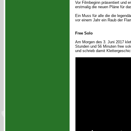
Vor Filmbeginn präsentiert und er
erstmalig die neuen Pläne für d
Ein Muss für alle die die legendär
vor einem Jahr ein Raub der Fl
Free Solo
Am Morgen des 3. Juni 2017 klette
Stunden und 56 Minuten free solo
und schrieb damit Klettergeschic