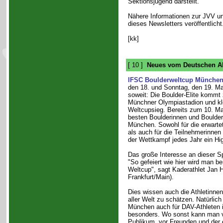
Sektionsjugend darstellt.
Nähere Informationen zur JVV un
dieses Newsletters veröffentlicht
[kk]
[ 10 ]
Neues vom Deutschen Al
IFSC Boulderweltcup München
den 18. und Sonntag, den 19. Mai
soweit: Die Boulder-Elite kommt
Münchner Olympiastadion und kl
Weltcupsieg. Bereits zum 10. Mal
besten Boulderinnen und Bouldere
München. Sowohl für die erwart
als auch für die Teilnehmerinnen
der Wettkampf jedes Jahr ein Hig
Das große Interesse an dieser S
"So gefeiert wie hier wird man b
Weltcup", sagt Kaderathlet Jan 
Frankfurt/Main).
Dies wissen auch die Athletinnen
aller Welt zu schätzen. Natürlich
München auch für DAV-Athleten
besonders. Wo sonst kann man 
Publikum, vor Freunden und der 