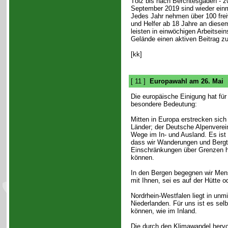
Tölz bis nach Berchtesgaden - z
September 2019 sind wieder einm
Jedes Jahr nehmen über 100 freiw
und Helfer ab 18 Jahre an diesem
leisten in einwöchigen Arbeitsein
Gelände einen aktiven Beitrag z
[kk]
[ 11 ]
Europawahl am 26. Mai
Die europäische Einigung hat für
besondere Bedeutung:
Mitten in Europa erstrecken sich
Länder; der Deutsche Alpenverein
Wege im In- und Ausland. Es ist
dass wir Wanderungen und Bergt
Einschränkungen über Grenzen 
können.
In den Bergen begegnen wir Mens
mit Ihnen, sei es auf der Hütte o
Nordrhein-Westfalen liegt in unm
Niederlanden. Für uns ist es sel
können, wie im Inland.
Die durch den Klimawandel hervo