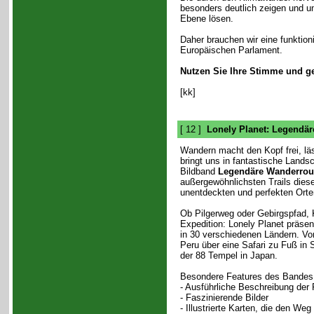
besonders deutlich zeigen und un
Ebene lösen.
Daher brauchen wir eine funktio
Europäischen Parlament.
Nutzen Sie Ihre Stimme und ge
[kk]
[ 12 ]
Lonely Planet: Legendä
Wandern macht den Kopf frei, lä
bringt uns in fantastische Lands
Bildband
Legendäre Wanderrou
außergewöhnlichsten Trails diese
unentdeckten und perfekten Orte
Ob Pilgerweg oder Gebirgspfad, 
Expedition: Lonely Planet präsen
in 30 verschiedenen Ländern. Vom
Peru über eine Safari zu Fuß in
der 88 Tempel in Japan.
Besondere Features des Bandes 
- Ausführliche Beschreibung der
- Faszinierende Bilder
- Illustrierte Karten, die den We