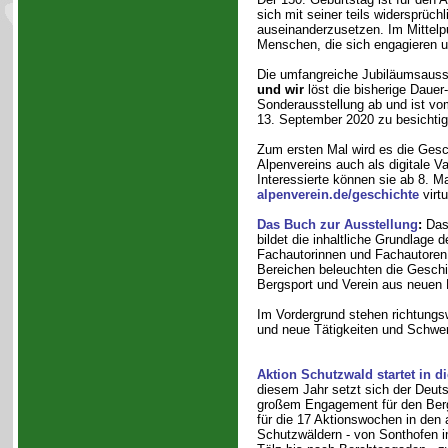
sich mit seiner teils widersprüch
auseinanderzusetzen. Im Mittelp
Menschen, die sich engagieren un
Die umfangreiche Jubiläumsauss
und wir
löst die bisherige Dauer
Sonderausstellung ab und ist vo
13. September 2020 zu besichtig
Zum ersten Mal wird es die Gesc
Alpenvereins auch als digitale V
Interessierte können sie ab 8. Ma
alpenverein.de/geschichte
virtu
Das Buch zur Ausstellung
:
Das
bildet die inhaltliche Grundlage d
Fachautorinnen und Fachautoren
Bereichen beleuchten die Geschi
Bergsport und Verein aus neuen 
Im Vordergrund stehen richtung
und neue Tätigkeiten und Schwe
Aktion Schutzwald startet in d
diesem Jahr setzt sich der Deut
großem Engagement für den Berg
für die 17 Aktionswochen in den 
Schutzwäldern - von Sonthofen i