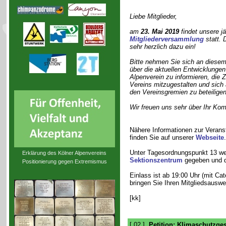
Liebe Mitglieder,
am
23. Mai 2019
findet unsere jä
Mitgliederversammlung
statt. 
sehr herzlich dazu ein!
Bitte nehmen Sie sich an diesem
über die aktuellen Entwicklungen
Alpenverein zu informieren, die 
Vereins mitzugestalten und sich
den Vereinsgremien zu beteiligen
Wir freuen uns sehr über Ihr Ko
Nähere Informationen zur Verans
finden Sie auf unserer
Webseite
.
Unter Tagesordnungspunkt 13 we
Erklärung des Kölner Alpenvereins
Sektionszentrum
gegeben und da
Positionierung gegen Extremismus
Einlass ist ab 19:00 Uhr (mit Ca
bringen Sie Ihren Mitgliedsauswe
[kk]
[ 02 ]
Petition: Klimaschutzge