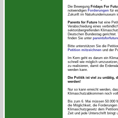
Die Bewegung
Fridays For Futu
notwendigen
Forderungen
für e
Zukunft im Naturkundemuseum in 
Parents for Future
hat eine Peti
Verabschiedung eines verbindlic
sektorübergreifenden Klimaschu
Deutschen Bundestag gerichtet. 
finden Sie unter
parentsforfutur
Bitte unterstützen Sie die Petit
Petition mitzeichnen
und der Po
Im Kern geht es darum ein Klim
schnell wie möglich umzusetzen
zu realisieren, damit die Erderw
werden kann.
Die Politik ist viel zu untätig
werden!
Nur so kann erreicht werden, da
Klimaschutzabkommen noch vol
Bis zum 6. Mai müssen 50.000 M
die Möglichkeit, die Forderunge
Klimaschutzgesetz dem Petitions
Zeit und jede Unterschrift bring