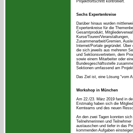
Projektfortschritt kontrolliert.
Sechs Expertenkreise
Darüber hinaus wurden mittlerwe
Expertenkreise für die Themenbe
Gesamtprodukt, Mitgliederverwal
Kurse/Touren/Veranstaltungen,
Zusammenarbeit/Gremien, Ausle
Internet/Portale gegründet. Über 
die sich jeweils aus mehreren Se
und Sektionsvertretern, dem Pro
sowie einem Mitarbeiter oder eine
Bundesgeschäftsstelle zusammen
Sektionen umfassend am Projekt
Das Ziel ist, eine Lösung "vom A
Workshop in München
Am 22./23. März 2019 fand in der
Erstmalig haben sich die Mitglie
Kernteams und des neuen Ressorts
An den zwei Tagen konnten sich 
Teilnehmerinnen und Teilnehmer
austauschen und tiefer in das Pr
kommenden Aufgaben einsteigen