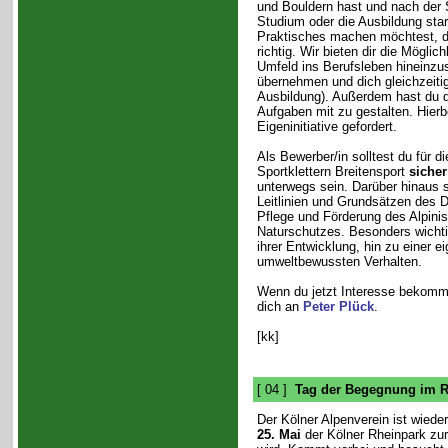
und Bouldern hast und nach der S
Studium oder die Ausbildung star
Praktisches machen möchtest, d
richtig. Wir bieten dir die Mögli
Umfeld ins Berufsleben hineinzu
übernehmen und dich gleichzeitig
Ausbildung). Außerdem hast du d
Aufgaben mit zu gestalten. Hierb
Eigeninitiative gefordert.
Als Bewerber/in solltest du für d
Sportklettern Breitensport
sicher
unterwegs sein. Darüber hinaus so
Leitlinien und Grundsätzen des 
Pflege und Förderung des Alpini
Naturschutzes. Besonders wichti
ihrer Entwicklung, hin zu einer 
umweltbewussten Verhalten.
Wenn du jetzt Interesse bekomme
dich an
Peter Plück
.
[kk]
[ 04 ]
Tag der Begegnung im R
Der Kölner Alpenverein ist wiede
25. Mai
der Kölner Rheinpark zu