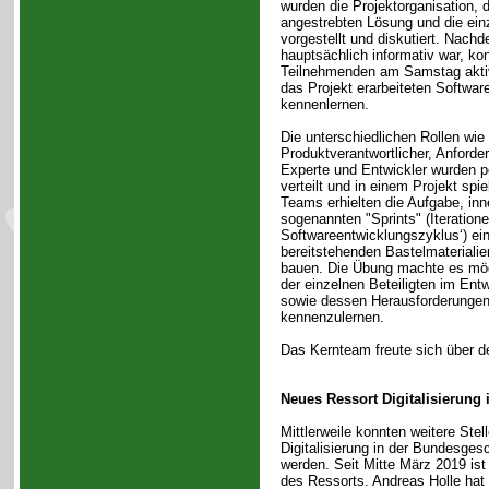
wurden die Projektorganisation, d
angestrebten Lösung und die einz
vorgestellt und diskutiert. Nach
hauptsächlich informativ war, ko
Teilnehmenden am Samstag aktiv
das Projekt erarbeiteten Softwa
kennenlernen.
Die unterschiedlichen Rollen wie
Produktverantwortlicher, Anforde
Experte und Entwickler wurden p
verteilt und in einem Projekt spie
Teams erhielten die Aufgabe, inn
sogenannten "Sprints" (Iteration
Softwareentwicklungszyklus‘) ei
bereitstehenden Bastelmaterialie
bauen. Die Übung machte es mög
der einzelnen Beteiligten im Ent
sowie dessen Herausforderungen
kennenzulernen.
Das Kernteam freute sich über d
Neues Ressort Digitalisierung 
Mittlerweile konnten weitere Stel
Digitalisierung in der Bundesgesc
werden. Seit Mitte März 2019 ist
des Ressorts. Andreas Holle hat i