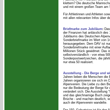
klettern? Die deutsche Mannschaf
und mit einem großen Team am S
Für Athletinnen und Athleten so
mit allen relevanten Infos über 
Briefmarke zum Jubiläum
:
Das 
der Finanzen hat anlässlich des 
Jubiläums des Deutschen Alpenv
Sonderbriefmarke im Wert von 1
herausgegeben. Dem DAV ist nun 
Sonderbriefmarke mit einer Aufla
Millionen Stück gewidmet. Das is
selbstverständlich - von etwa 50
Sonderpostwertzeichen, die jährl
nur etwa 50 realisiert.
Ausstellung - Die Berge und wi
Jahren lieben die Menschen die B
Jahren organisieren sie sich im
Alpenverein. Die Liebe zu den Be
nur die Bedeutung der Berge für
verändert sich. Die Ausstellung 
und das gleichnamige Buch zeige
Brüche - und machen deutlich, wi
auch der Alpenverein wandelte.
Der 150. Geburtstag ist für den 