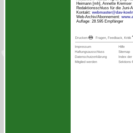
Heimann [mh], Annette Kremser [a
Redaktionsschluss für die Juni-
Kontakt:
webmaster@dav-koeln
Web-Archiv/Abonnement:
www.a
Auflage: 28.595 Empfänger
Drucken
Fragen, Feedback, Kritik
Impressum
Hilfe
Haftungsausschluss
Sitemap
Datenschutzerklärung
Index der
Mitglied werden
Sektions-