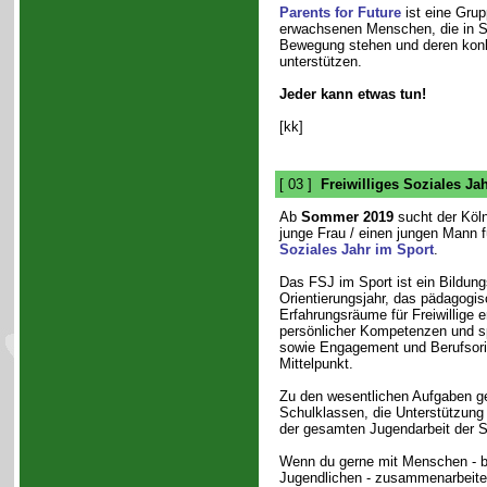
Parents for Future
ist eine Grup
erwachsenen Menschen, die in So
Bewegung stehen und deren konkr
unterstützen.
Jeder kann etwas tun!
[kk]
[ 03 ]
Freiwilliges Soziales Ja
Ab
Sommer 2019
sucht der Köln
junge Frau / einen jungen Mann f
Soziales Jahr im Sport
.
Das FSJ im Sport ist ein Bildung
Orientierungsjahr, das pädagogis
Erfahrungsräume für Freiwillige e
persönlicher Kompetenzen und sp
sowie Engagement und Berufsori
Mittelpunkt.
Zu den wesentlichen Aufgaben g
Schulklassen, die Unterstützung
der gesamten Jugendarbeit der S
Wenn du gerne mit Menschen - b
Jugendlichen - zusammenarbeite