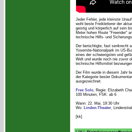
Jeder Fehler, jede kleinste Una
wohl beste Freikletterer der aktu
geistig und körperlich auf sein 
Meter hohen Route "Freerider" am
technische Hilfs- und Sicherungs
Der berüchtigte, fast senkrecht 
Yosemite-Nationalpark im US-Bund
eines der schwierigsten und gefäh
Welt und wurde noch nie zuvor o
technische Hilfsmittel bezwunge
Der Film wurde in diesem Jahr b
der Kategorie bester Dokumentar
ausgezeichnet.
Free Solo
, Regie: Elizabeth Ch
100 Minuten, FSK: ab 6
Wann: 22. Mai, 19:30 Uhr
Wo:
Linden-Theater
, Lindenstr
[kk]