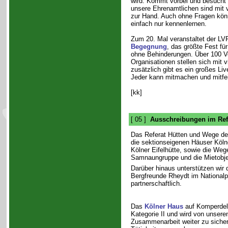
wird. Kommt vorbei und besucht
unsere Ehrenamtlichen sind mit v
zur Hand. Auch ohne Fragen könn
einfach nur kennenlernen.
Zum 20. Mal veranstaltet der L
Begegnung
, das größte Fest f
ohne Behinderungen. Über 100 V
Organisationen stellen sich mit v
zusätzlich gibt es ein großes L
Jeder kann mitmachen und mitfei
[kk]
[ 05 ]
Ausschreibungen im Ref
Das Referat Hütten und Wege des
die sektionseigenen Häuser Köl
Kölner Eifelhütte, sowie die Weg
Samnaungruppe und die Mietobjek
Darüber hinaus unterstützen wir d
Bergfreunde Rheydt im National
partnerschaftlich.
Das
Kölner Haus
auf Komperdell 
Kategorie II und wird von unsere
Zusammenarbeit weiter zu sicher