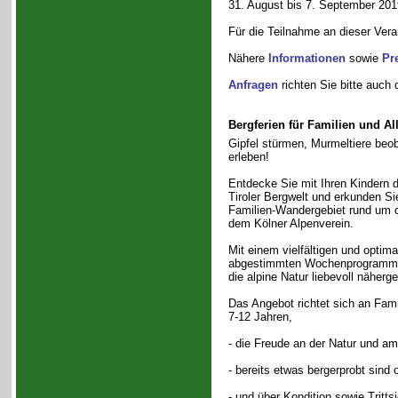
31. August bis 7. September 201
Für die Teilnahme an dieser Vera
Nähere
Informationen
sowie
Pr
Anfragen
richten Sie bitte auch 
Bergferien für Familien und Al
Gipfel stürmen, Murmeltiere beo
erleben!
Entdecke Sie mit Ihren Kindern d
Tiroler Bergwelt und erkunden Si
Familien-Wandergebiet rund um 
dem Kölner Alpenverein.
Mit einem vielfältigen und opti
abgestimmten Wochenprogramm w
die alpine Natur liebevoll näherg
Das Angebot richtet sich an Fami
7-12 Jahren,
- die Freude an der Natur und a
- bereits etwas bergerprobt sind
- und über Kondition sowie Tritt