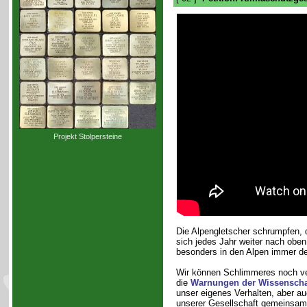
Projekt Stolpersteine
Die Alpengletscher schrumpfen, 
sich jedes Jahr weiter nach oben
besonders in den Alpen immer deu
Wir können Schlimmeres noch ve
die
Warnungen der Wissenscha
unser eigenes Verhalten, aber au
unserer Gesellschaft gemeinsam