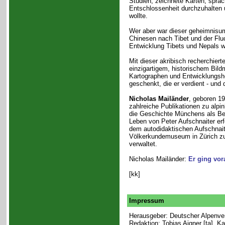
Studien, zeichnete Karten, sprac
Entschlossenheit durchzuhalten 
wollte.
Wer aber war dieser geheimnisu
Chinesen nach Tibet und der Flu
Entwicklung Tibets und Nepals w
Mit dieser akribisch recherchiert
einzigartigem, historischem Bildm
Kartographen und Entwicklungshe
geschenkt, die er verdient - und
Nicholas Mailänder
, geboren 19
zahlreiche Publikationen zu alpi
die Geschichte Münchens als Berg
Leben von Peter Aufschnaiter erf
dem autodidaktischen Aufschnai
Völkerkundemuseum in Zürich z
verwaltet.
Nicholas Mailänder:
Er ging vor
[kk]
Impressum
Herausgeber: Deutscher Alpenvere
Redaktion: Tobias Aigner [ta], K