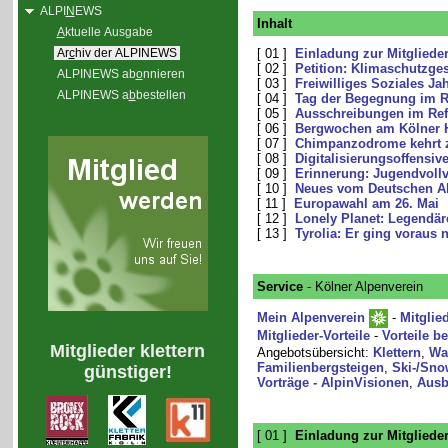
ALPI
N
EWS
Inhalt
A
ktuelle Ausgabe
Ar
c
hiv der ALPINEWS
[ 01 ]
Einladung zur Mitglied
[ 02 ]
Petition: Klimaschutzge
ALPINEWS ab
o
nnieren
[ 03 ]
Freiwilliges Soziales Ja
ALPINEWS a
b
bestellen
[ 04 ]
Tag der Begegnung im R
[ 05 ]
Ausschreibungen im Ref
[ 06 ]
Bergwochen am Kölner 
[ 07 ]
Chimpanzodrome kehrt z
[ 08 ]
Digitalisierungsoffensiv
[ 09 ]
Erinnerung: Jugendvoll
[ 10 ]
Neues vom Deutschen Al
[ 11 ]
Europawahl am 26. Mai
[ 12 ]
Lonely Planet: Legendä
[ 13 ]
Tyrolia: Er ging voraus 
Service
- Kölner Alpenverein
Mein Alpenverein
-
Mitglie
Mitglieder-Vorteile
-
Vorteile b
Mitglieder klettern
Angebotsübersicht:
Klettern
,
Wa
Familienbergsteigen
,
Ski-/Sno
günstiger!
Vorträge - AlpinVisionen
,
Ausb
[ 01 ]
Einladung zur Mitglied