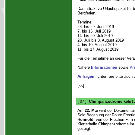
Das attraktive Urlaubspaket für 
Bergferien.
Termine:
23. bis 29. Juni 2019
7. bis 13. Juli 2019
14. bis 20. Juli 2019
28. Juli bis 3. August 2019
4. bis 10. August 2019
11. bis 17. August 2019
Für die Teilnahme an dieser Vera
Nähere
Informationen
sowie
Pr
Anfragen
richten Sie bitte auch 
[kk]
[ 07 ]
Chimpanzodrome kehrt z
Am
22. Mai
wird der Dokumentar
Solo-Begehung der Route Freeri
Honnold
, von der Frechen-Film 
Kletterhalle Chimpanzodrome im 
gezeigt.