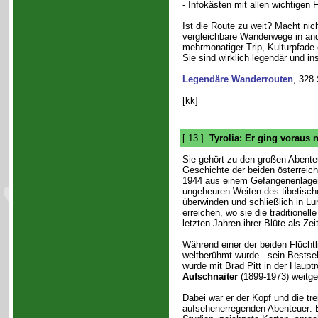
- Infokästen mit allen wichtigen 
Ist die Route zu weit? Macht nich
vergleichbare Wanderwege in an
mehrmonatiger Trip, Kulturpfade
Sie sind wirklich legendär und ins
Legendäre Wanderrouten
, 328 
[kk]
[ 13 ]
Tyrolia: Er ging voraus 
Sie gehört zu den großen Abente
Geschichte der beiden österreich
1944 aus einem Gefangenenlager 
ungeheuren Weiten des tibetisch
überwinden und schließlich in L
erreichen, wo sie die traditionell
letzten Jahren ihrer Blüte als Ze
Während einer der beiden Flüchtl
weltberühmt wurde - sein Bestsell
wurde mit Brad Pitt in der Hauptro
Aufschnaiter
(1899-1973) weitg
Dabei war er der Kopf und die tr
aufsehenerregenden Abenteuer: E