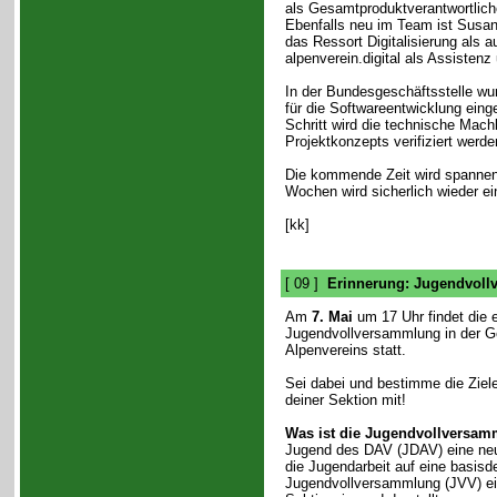
als Gesamtproduktverantwortlic
Ebenfalls neu im Team ist Susan
das Ressort Digitalisierung als a
alpenverein.digital als Assistenz 
In der Bundesgeschäftsstelle wur
für die Softwareentwicklung eing
Schritt wird die technische Mach
Projektkonzepts verifiziert werde
Die kommende Zeit wird spannend
Wochen wird sicherlich wieder ei
[kk]
[ 09 ]
Erinnerung: Jugendvoll
Am
7. Mai
um 17 Uhr findet die e
Jugendvollversammlung in der G
Alpenvereins statt.
Sei dabei und bestimme die Ziele
deiner Sektion mit!
Was ist die Jugendvollversa
Jugend des DAV (JDAV) eine n
die Jugendarbeit auf eine basis
Jugendvollversammlung (JVV) ein