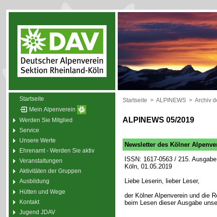
Startseite
Startseite
>
ALPINEWS
>
Archiv 
Mein Alpenverein
ALPINEWS 05/2019
Werden Sie Mitglied
Service
Unsere Werte
Newsletter des Kölner Alpenve
Ehrenamt - Werden Sie aktiv
ISSN: 1617-0563 / 215. Ausgabe 
Veranstaltungen
Köln, 01.05.2019
Aktivitäten der Gruppen
Liebe Leserin, lieber Leser,
Ausbildung
Hütten und Wege
der Kölner Alpenverein und die
Kontakt
beim Lesen dieser Ausgabe unse
Jugend JDAV