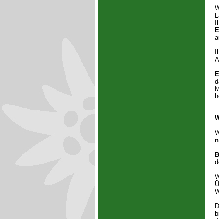
W
L
I
E
a
I
A
E
d
M
h
W
W
n
B
d
W
Ü
W
D
b