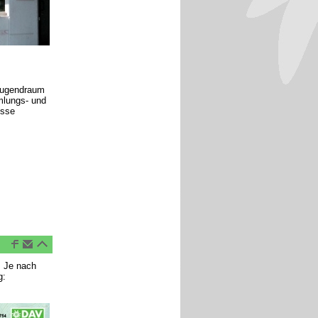
Jugendraum
mlungs- und
isse
,
. Je nach
g: