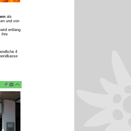
ann
als
sen und von
wird entlang
 ihre
gendliche 4
Abendkasse