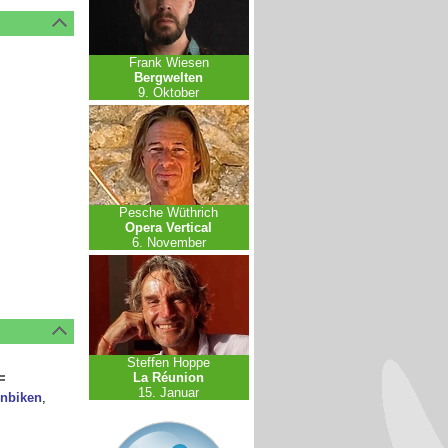
Frank Wiesen
Bergwelten
9. Oktober
Pesche Wüthrich
Opera Vertical
6. November
Steffen Hoppe
La Réunion
15. Januar
nbiken
,