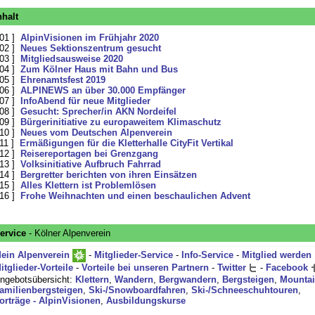
nhalt
 01 ]
AlpinVisionen im Frühjahr 2020
 02 ]
Neues Sektionszentrum gesucht
 03 ]
Mitgliedsausweise 2020
 04 ]
Zum Kölner Haus mit Bahn und Bus
 05 ]
Ehrenamtsfest 2019
 06 ]
ALPINEWS an über 30.000 Empfänger
 07 ]
InfoAbend für neue Mitglieder
 08 ]
Gesucht: Sprecher/in AKN Nordeifel
 09 ]
Bürgerinitiative zu europaweitem Klimaschutz
 10 ]
Neues vom Deutschen Alpenverein
 11 ]
Ermäßigungen für die Kletterhalle CityFit Vertikal
 12 ]
Reisereportagen bei Grenzgang
 13 ]
Volksinitiative Aufbruch Fahrrad
 14 ]
Bergretter berichten von ihren Einsätzen
 15 ]
Alles Klettern ist Problemlösen
 16 ]
Frohe Weihnachten und einen beschaulichen Advent
ervice
- Kölner Alpenverein
ein Alpenverein
-
Mitglieder-Service
-
Info-Service
-
Mitglied werden
itglieder-Vorteile
-
Vorteile bei unseren Partnern
-
Twitter
-
Facebook
ngebotsübersicht:
Klettern
,
Wandern
,
Bergwandern
,
Bergsteigen
,
Mountai
amilienbergsteigen
,
Ski-/Snowboardfahren
,
Ski-/Schneeschuhtouren
,
orträge - AlpinVisionen
,
Ausbildungskurse