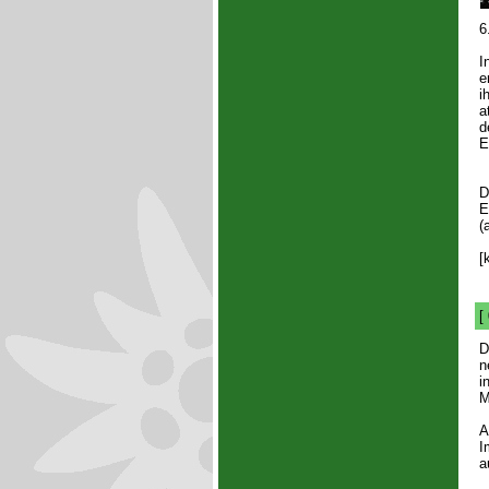
6
I
e
i
a
d
E
D
E
(
[
[
D
n
i
M
A
I
a