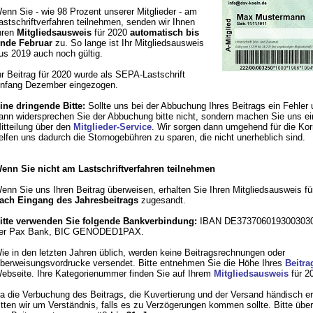
enn Sie - wie 98 Prozent unserer Mitglieder - am
astschriftverfahren teilnehmen, senden wir Ihnen
hren
Mitgliedsausweis
für 2020
automatisch bis
nde Februar
zu. So lange ist Ihr Mitgliedsausweis
us 2019 auch noch gültig.
hr Beitrag für 2020 wurde als SEPA-Lastschrift
nfang Dezember eingezogen.
ine dringende Bitte:
Sollte uns bei der Abbuchung Ihres Beitrags ein Fehler 
ann widersprechen Sie der Abbuchung bitte nicht, sondern machen Sie uns ei
itteilung über den
Mitglieder-Service
. Wir sorgen dann umgehend für die Korr
elfen uns dadurch die Stornogebühren zu sparen, die nicht unerheblich sind.
enn Sie nicht am Lastschriftverfahren teilnehmen
enn Sie uns Ihren Beitrag überweisen, erhalten Sie Ihren Mitgliedsausweis f
ach Eingang des Jahresbeitrags
zugesandt.
itte verwenden Sie folgende Bankverbindung:
IBAN DE3737060193003030
er Pax Bank, BIC GENODED1PAX.
ie in den letzten Jahren üblich, werden keine Beitragsrechnungen oder
berweisungsvordrucke versendet. Bitte entnehmen Sie die Höhe Ihres
Beitra
ebseite. Ihre Kategorienummer finden Sie auf Ihrem
Mitgliedsausweis
für 2
a die Verbuchung des Beitrags, die Kuvertierung und der Versand händisch er
itten wir um Verständnis, falls es zu Verzögerungen kommen sollte. Bitte übe