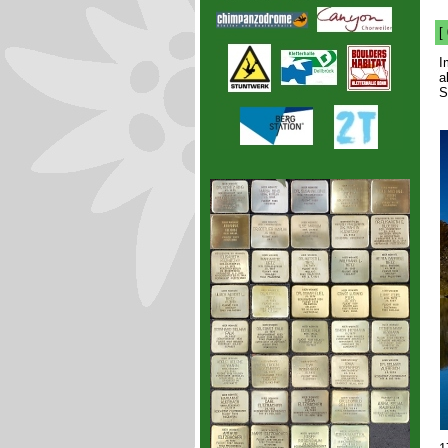
[
I
a
S