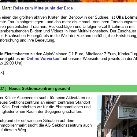
. März:
Reise zum Mittelpunkt der Erde
n einen der größten aktiven Krater, den Benbow in der Südsee, ist
Ulla Lohm
rste Frau hinabgestiegen - und das mehr als einmal. Von ihren Forschungsrei
hren persönlichen Träumen, Rückschlägen und Erfolgen erzählt Lohmann mit
temberaubenden Bildern und Videos in ihrer Multivisionsshow. Der Zuschauer 
es Pazifischen Feuergürtels in die Welt der Vulkane entführt, ihre Entstehung,
rforschung und ihre Bedeutung.
ie Eintrittskarten zu den AlpinVisionen (11 Euro, Mitglieder 7 Euro, Kinder/Ju
uro) gibt es im
Online-Vorverkauf
auf unserer Webseite und jeweils an der 
ab 19:00 Uhr).
kk]
 02 ]
Neues Sektionszentrum gesucht
er Kölner Alpenverein sucht für seine Aktivitäten ein
eues Sektionszentrum an einem zentralen Standort
n Köln. Dort möchten wir für die Ehrenamtlichen und
itglieder einen Raum der Begegnung schaffen.
ufgrund der schwierigen Situation auf dem
mmobilienmarkt sucht die AG Sektionszentrum auch
uf diesem Weg.