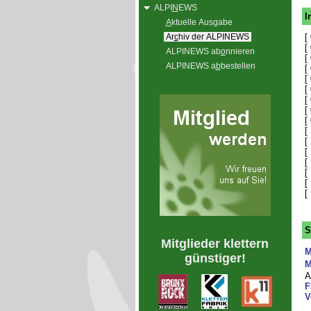
ALPI
N
EWS
I
A
ktuelle Ausgabe
Ar
c
hiv der ALPINEWS
[
[
ALPINEWS ab
o
nnieren
[
ALPINEWS a
b
bestellen
[
[
[
[
[
[
[
[
[
[
[
[
[
S
Mitglieder klettern
M
günstiger!
M
A
F
V