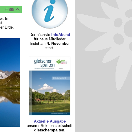
er. Im
uf
er Erde.
Der nächste
InfoAbend
für neue Mitglieder
findet am
4. November
statt.
Aktuelle Ausgabe
unserer Sektionszeitschrift
gletscherspalten
.