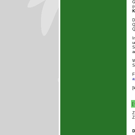
G
(
K
D
Q
Q
I
u
S
a
W
S
F
a
[
[
Z
Z
D