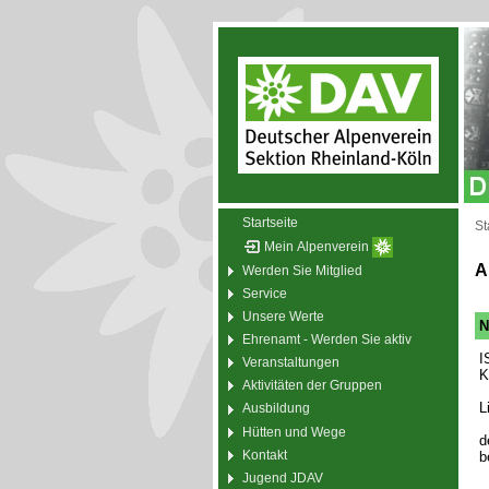
Startseite
St
Mein Alpenverein
A
Werden Sie Mitglied
Service
Unsere Werte
N
Ehrenamt - Werden Sie aktiv
I
Veranstaltungen
K
Aktivitäten der Gruppen
L
Ausbildung
Hütten und Wege
d
Kontakt
b
Jugend JDAV