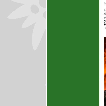
1
F
d
e
g
F
u