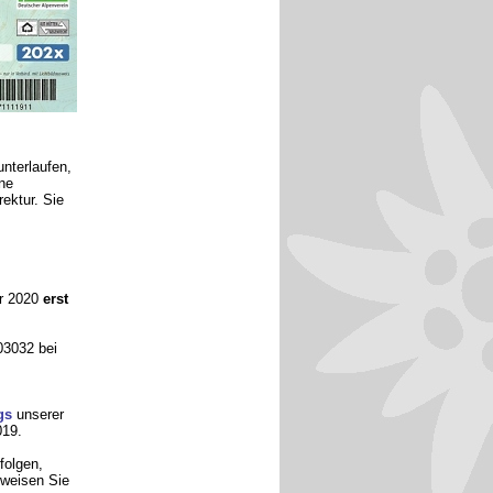
unterlaufen,
ne
ektur. Sie
ür 2020
erst
3032 bei
gs
unserer
019.
folgen,
rweisen Sie