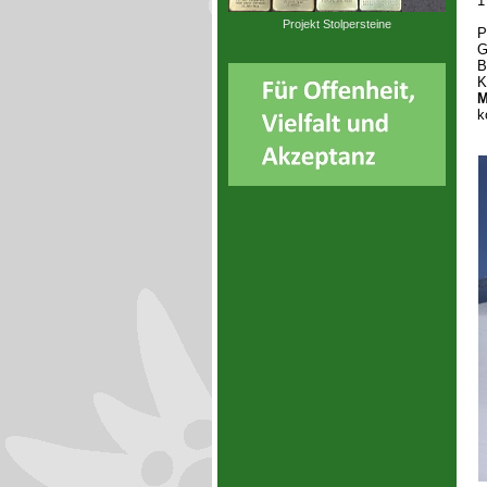
1
Projekt Stolpersteine
P
G
B
K
M
k