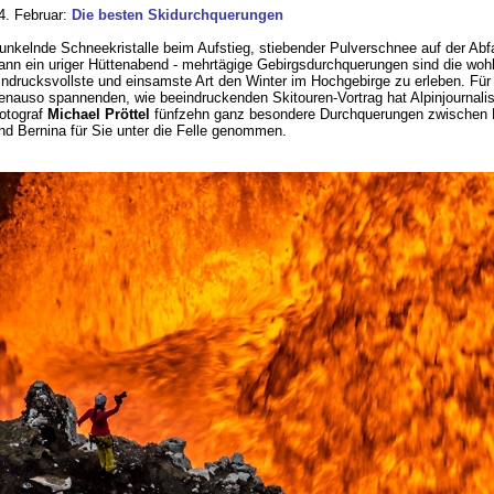
4. Februar:
Die besten Skidurchquerungen
unkelnde Schneekristalle beim Aufstieg, stiebender Pulverschnee auf der Abf
ann ein uriger Hüttenabend - mehrtägige Gebirgsdurchquerungen sind die woh
indrucksvollste und einsamste Art den Winter im Hochgebirge zu erleben. Für
enauso spannenden, wie beeindruckenden Skitouren-Vortrag hat Alpinjournalis
otograf
Michael Pröttel
fünfzehn ganz besondere Durchquerungen zwischen 
nd Bernina für Sie unter die Felle genommen.