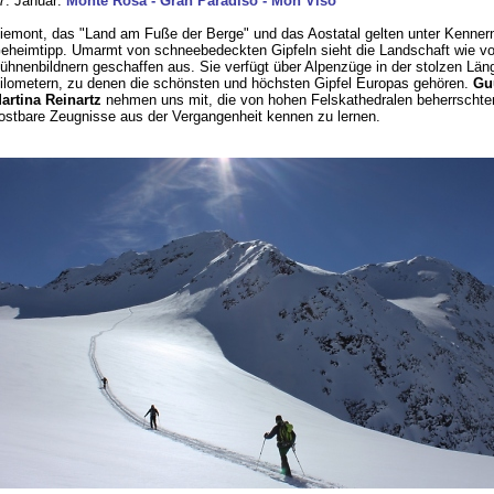
7. Januar:
Monte Rosa - Gran Paradiso - Mon Viso
iemont, das "Land am Fuße der Berge" und das Aostatal gelten unter Kenner
eheimtipp. Umarmt von schneebedeckten Gipfeln sieht die Landschaft wie v
ühnenbildnern geschaffen aus. Sie verfügt über Alpenzüge in der stolzen Län
ilometern, zu denen die schönsten und höchsten Gipfel Europas gehören.
Gu
artina Reinartz
nehmen uns mit, die von hohen Felskathedralen beherrschte
ostbare Zeugnisse aus der Vergangenheit kennen zu lernen.