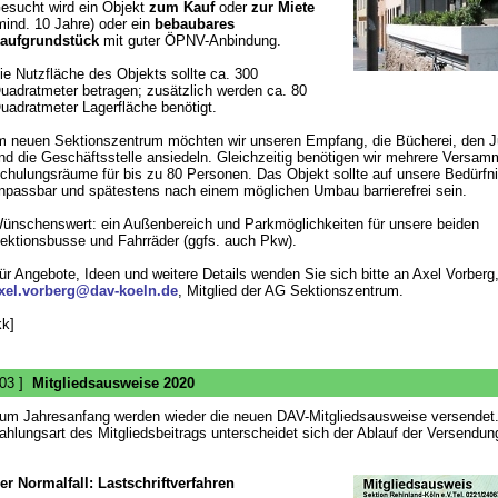
esucht wird ein Objekt
zum Kauf
oder
zur Miete
mind. 10 Jahre) oder ein
bebaubares
aufgrundstück
mit guter ÖPNV-Anbindung.
ie Nutzfläche des Objekts sollte ca. 300
uadratmeter betragen; zusätzlich werden ca. 80
uadratmeter Lagerfläche benötigt.
m neuen Sektionszentrum möchten wir unseren Empfang, die Bücherei, den 
nd die Geschäftsstelle ansiedeln. Gleichzeitig benötigen wir mehrere Versam
chulungsräume für bis zu 80 Personen. Das Objekt sollte auf unsere Bedürfn
npassbar und spätestens nach einem möglichen Umbau barrierefrei sein.
ünschenswert: ein Außenbereich und Parkmöglichkeiten für unsere beiden
ektionsbusse und Fahrräder (ggfs. auch Pkw).
ür Angebote, Ideen und weitere Details wenden Sie sich bitte an Axel Vorberg
xel.vorberg@dav-koeln.de
, Mitglied der AG Sektionszentrum.
kk]
 03 ]
Mitgliedsausweise 2020
um Jahresanfang werden wieder die neuen DAV-Mitgliedsausweise versendet
ahlungsart des Mitgliedsbeitrags unterscheidet sich der Ablauf der Versendun
er Normalfall: Lastschriftverfahren