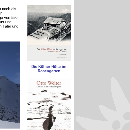
n noch als
on
ge von 550
us
und
n Täler und
Die Kölner Hütte im
Rosengarten