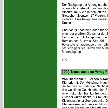
Der Rückgang der Alpengletscher 
offensichtlichsten Anzeichen de
Alpenraum. Allein in den letzten
Gletscher alpenweit 17 Prozent 
verloren. Dies belegt eine kürzlic
Studie.
Und das gilt natürlich auch für d
einer der größten Gletscher der S
Ursprung nimmt. Lange Zeit überw
Bereich des Sulztals. Seit 2011 
Felsstufe ist ausgeapert, im Tal
hat sich gebildet. Durch den Au
Murenabgang.
[kk]
[ 09 ]
Neues aus dem Verlag R
Von Bierhenkeln, Brezen & Ka
Kletterkrimi. Der Münchner Haup
der für das Schwabinger Nachtle
das weibliche Geschlecht eine S
einem skurrilen Fall konfrontiert:
Grosser wurde nackt, nur mit ein
Kleinhesseloher See versenkt. Joe
Kletterszene und muss nicht nur 
und eine Brezen im Kletterjargon