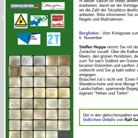
In dieser Saison ist vieles and
erarbeiten, damit wir die Vorträ
wir die Zahl der Sitzplätze deut
anbieten. Bitte informieren Sie s
Regeln und Maßnahmen.
Bergfieber
- Vom Königssee zu
6. November
Steffen Hoppe
nimmt Sie mit übe
Zunächst visuell: Über die Kalkw
Meers, den grünen Hundstein, die
zum Tor nach Südtirol am Gsieser
bizarren Dolomiten und sanften J
vielleicht sind Sie ja bald selbs
entgegen.
Brauchen tut`s nicht viel: Einen
Wanderschuhe und eine Menge Ne
Landschaften, spannende Begeg
eigenen "Höhen und Tiefen".
Der in den gletscherspalten a
tödlichen Unfalls
von
Ralf G