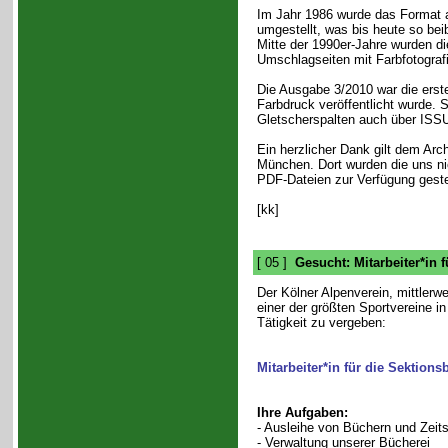
Im Jahr 1986 wurde das Format 
umgestellt, was bis heute so bei
Mitte der 1990er-Jahre wurden die
Umschlagseiten mit Farbfotografi
Die Ausgabe 3/2010 war die erste,
Farbdruck veröffentlicht wurde. S
Gletscherspalten auch über ISSU
Ein herzlicher Dank gilt dem Arc
München. Dort wurden die uns ni
PDF-Dateien zur Verfügung geste
[kk]
[ 05 ]
Gesucht: Mitarbeiter*in 
Der Kölner Alpenverein, mittlerwe
einer der größten Sportvereine in
Tätigkeit zu vergeben:
Mitarbeiter*in für die Sektions
Ihre Aufgaben:
- Ausleihe von Büchern und Zeits
- Verwaltung unserer Bücherei