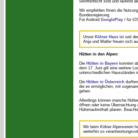
veröffentlicht sind und laufend ak
Wir empfehlen Ihnen die Nutzun
Bundesregierung:
Für Android
GooglePlay
/ für i
Unser
Kölner Haus
ist seit d
Anja und Walter freuen sich au
Hütten in den Alpen:
Die
Hütten in Bayern
konnten ab
dem 17. Juni gilt eine weitere L
unterschiedlichen Hausständen i
Die
Hütten in Österreich
durften
die es ermöglichen, mit sogenan
gehen.
Allerdings können manche Hütten
öffnen oder keine Übernachtung a
Hüttenaufenthalt planen. Beachte
Wir beim Kölner Alpenverein h
weiterhin so verantwortungsvol