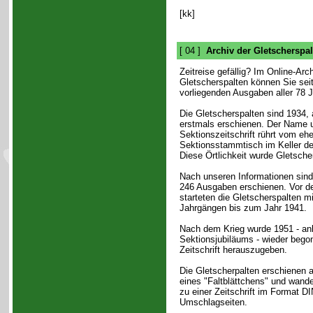
[kk]
[ 04 ]
Archiv der Gletscherspal
Zeitreise gefällig? Im Online-Arch
Gletscherspalten können Sie seit
vorliegenden Ausgaben aller 78 
Die Gletscherspalten sind 1934, 
erstmals erschienen. Der Name 
Sektionszeitschrift rührt vom eh
Sektionsstammtisch im Keller de
Diese Örtlichkeit wurde Gletsche
Nach unseren Informationen sind
246 Ausgaben erschienen. Vor d
starteten die Gletscherspalten m
Jahrgängen bis zum Jahr 1941.
Nach dem Krieg wurde 1951 - anl
Sektionsjubiläums - wieder bego
Zeitschrift herauszugeben.
Die Gletscherpalten erschienen 
eines "Faltblättchens" und wande
zu einer Zeitschrift im Format D
Umschlagseiten.