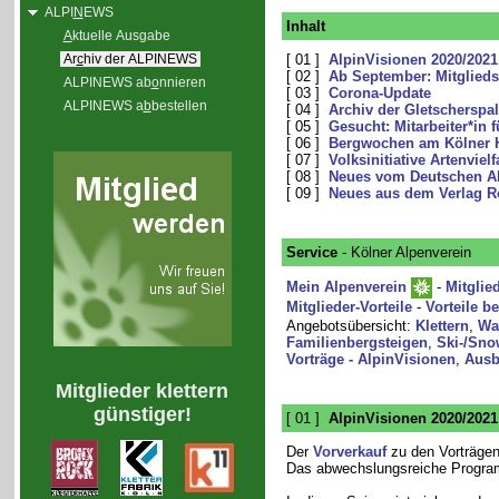
ALPI
N
EWS
Inhalt
A
ktuelle Ausgabe
Ar
c
hiv der ALPINEWS
[ 01 ]
AlpinVisionen 2020/2021
[ 02 ]
Ab September: Mitglieds
ALPINEWS ab
o
nnieren
[ 03 ]
Corona-Update
ALPINEWS a
b
bestellen
[ 04 ]
Archiv der Gletscherspal
[ 05 ]
Gesucht: Mitarbeiter*in 
[ 06 ]
Bergwochen am Kölner 
[ 07 ]
Volksinitiative Artenviel
[ 08 ]
Neues vom Deutschen Al
[ 09 ]
Neues aus dem Verlag R
Service
- Kölner Alpenverein
Mein Alpenverein
-
Mitglie
Mitglieder-Vorteile
-
Vorteile b
Angebotsübersicht:
Klettern
,
Wa
Familienbergsteigen
,
Ski-/Sno
Vorträge - AlpinVisionen
,
Ausb
Mitglieder klettern
günstiger!
[ 01 ]
AlpinVisionen 2020/2021
Der
Vorverkauf
zu den Vorträgen
Das abwechslungsreiche Programm