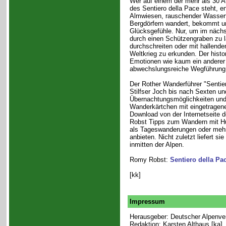
Wer auf einem der mehr als 30 A
des Sentiero della Pace steht, e
Almwiesen, rauschender Wasserf
Bergdörfern wandert, bekommt u
Glücksgefühle. Nur, um im nächs
durch einen Schützengraben zu l
durchschreiten oder mit hallend
Weltkrieg zu erkunden. Der hist
Emotionen wie kaum ein anderer
abwechslungsreiche Wegführung 
Der Rother Wanderführer "Sentie
Stilfser Joch bis nach Sexten un
Übernachtungsmöglichkeiten und 
Wanderkärtchen mit eingetragen
Download von der Internetseite 
Robst Tipps zum Wandern mit Hu
als Tageswanderungen oder mehrt
anbieten. Nicht zuletzt liefert si
inmitten der Alpen.
Romy Robst:
Sentiero della Pa
[kk]
Impressum
Herausgeber: Deutscher Alpenvere
Redaktion: Karsten Althaus [ka]