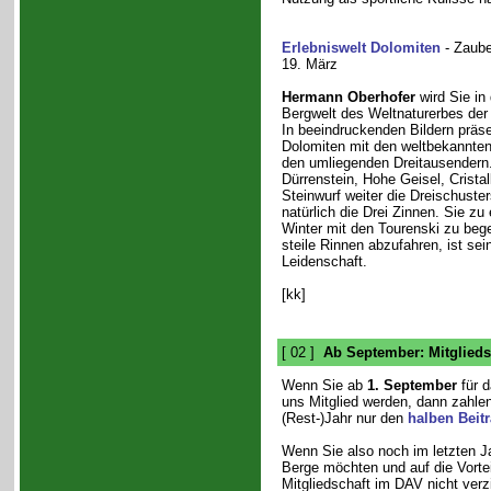
Erlebniswelt Dolomiten
- Zaube
19. März
Hermann Oberhofer
wird Sie in 
Bergwelt des Weltnaturerbes der
In beeindruckenden Bildern präse
Dolomiten mit den weltbekannten
den umliegenden Dreitausendern.
Dürrenstein, Hohe Geisel, Cristal
Steinwurf weiter die Dreischuste
natürlich die Drei Zinnen. Sie zu 
Winter mit den Tourenski zu beg
steile Rinnen abzufahren, ist sei
Leidenschaft.
[kk]
[ 02 ]
Ab September: Mitglieds
Wenn Sie ab
1. September
für d
uns Mitglied werden, dann zahlen
(Rest-)Jahr nur den
halben Beit
Wenn Sie also noch im letzten Jah
Berge möchten und auf die Vortei
Mitgliedschaft im DAV nicht verz