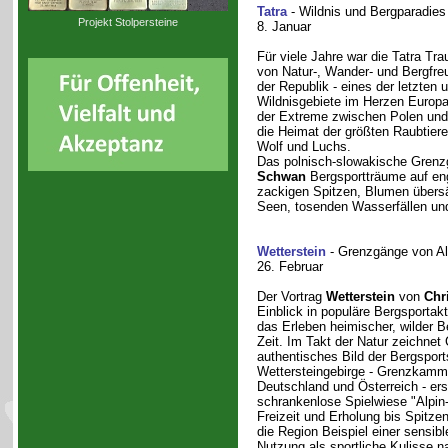
Tatra
- Wildnis und Bergparadie
Projekt Stolpersteine
8. Januar
Für viele Jahre war die Tatra Tr
von Natur-, Wander- und Bergfr
der Republik - eines der letzten 
Wildnisgebiete im Herzen Europa
der Extreme zwischen Polen und 
die Heimat der größten Raubtiere
Wolf und Luchs.
Das polnisch-slowakische Grenzge
Schwan
Bergsportträume auf e
zackigen Spitzen, Blumen übersä
Seen, tosenden Wasserfällen und
Wetterstein
- Grenzgänge von Al
26. Februar
Der Vortrag
Wetterstein
von
Chri
Einblick in populäre Bergsportaktiv
das Erleben heimischer, wilder 
Zeit. Im Takt der Natur zeichnet 
authentisches Bild der Bergspor
Wettersteingebirge - Grenzkam
Deutschland und Österreich - ers
schrankenlose Spielwiese "Alpin
Freizeit und Erholung bis Spitzens
die Region Beispiel einer sensibl
Nutzung als sportliche Kulisse n