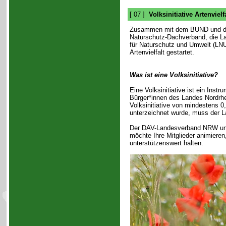
[ 07 ]
Volksinitiative Artenviel
Zusammen mit dem BUND und d
Naturschutz-Dachverband, die L
für Naturschutz und Umwelt (LNU),
Artenvielfalt gestartet.
Was ist eine Volksinitiative?
Eine Volksinitiative ist ein Inst
Bürger*innen des Landes Nordrh
Volksinitiative von mindestens 
unterzeichnet wurde, muss der L
Der DAV-Landesverband NRW und d
möchte Ihre Mitglieder animieren,
unterstützenswert halten.