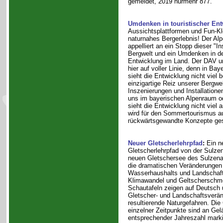
gemeldet, 2019 nurmehr 877.
Umdenken in touristischer En
Aussichtsplattformen und Fun-Kle
naturnahes Bergerlebnis! Der Alp
appelliert an ein Stopp dieser "I
Bergwelt und ein Umdenken in de
Entwicklung im Land. Der DAV u
hier auf voller Linie, denn in Bay
sieht die Entwicklung nicht viel 
einzigartige Reiz unserer Bergwel
Inszenierungen und Installationen
uns im bayerischen Alpenraum od
sieht die Entwicklung nicht viel 
wird für den Sommertourismus au
rückwärtsgewandte Konzepte ges
Neuer Gletscherlehrpfad
:
Ein n
Gletscherlehrpfad von der Sulze
neuen Gletschersee des Sulzenau
die dramatischen Veränderungen
Wasserhaushalts und Landschaft
Klimawandel und Geltscherschme
Schautafeln zeigen auf Deutsch 
Gletscher- und Landschaftsverän
resultierende Naturgefahren. Die
einzelner Zeitpunkte sind an Ge
entsprechender Jahreszahl marki