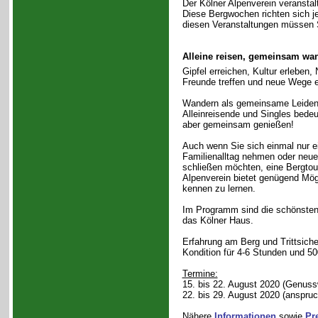
Der Kölner Alpenverein veransta
Diese Bergwochen richten sich je
diesen Veranstaltungen müssen S
Alleine reisen, gemeinsam wa
Gipfel erreichen, Kultur erleben,
Freunde treffen und neue Wege 
Wandern als gemeinsame Leidens
Alleinreisende und Singles bedeut
aber gemeinsam genießen!
Auch wenn Sie sich einmal nur e
Familienalltag nehmen oder neu
schließen möchten, eine Bergtou
Alpenverein bietet genügend Mög
kennen zu lernen.
Im Programm sind die schönsten 
das Kölner Haus.
Erfahrung am Berg und Trittsicher
Kondition für 4-6 Stunden und 5
Termine:
15. bis 22. August 2020 (Genus
22. bis 29. August 2020 (anspruc
Nähere
Informationen
sowie
Pr