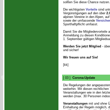
sollten Sie diese Chance nutzen.
Die wichtigsten
Vorteile
sind unt
Vergünstigungen auf den über
2.
alpinen Vereine in den Alpen, au
sowie der umfassende
Versiche
Sporthaftpflicht umfasst.
Damit Sie die Mitgliedervorteile
Anmeldung zu diesen Konditionen
1. September gültigen Mitglieds
Werden Sie jetzt Mitglied
- übe
und sicher!
Wir freuen uns auf Sie!
[kk]
[ 03 ]
Corona-Update
Die Regelungen der angepasste
weiterhin. Mit diesen rechtliche
Veranstaltungen wie in den letzt
werden (max. 30 Personen indoor
Veranstaltungen
mit und ohne Ü
Einhaltung der Regeln möglich, d