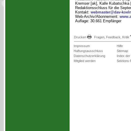
Kremser [ak], Kalle Kubatschka [k
Redaktionsschluss für die Sept
Kontakt:
webmaster@dav-koeln
Web-Archiv/Abonnement:
www.a
Auflage: 30.661 Empfänger
Drucken
Fragen, Feedback, Kritik
Impressum
Hilfe
Haftungsausschluss
Sitemap
Datenschutzerklärung
Index der
Mitglied werden
Sektions-