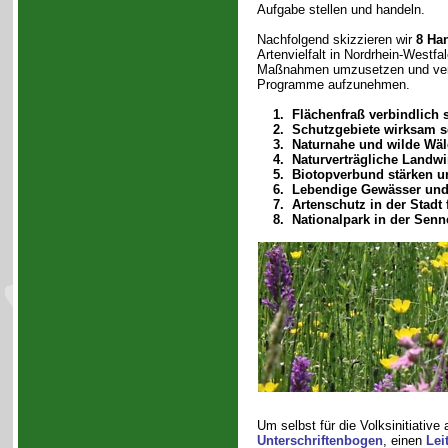
Aufgabe stellen und handeln.
Nachfolgend skizzieren wir
8 Ha
Artenvielfalt in Nordrhein-Westfale
Maßnahmen umzusetzen und verbi
Programme aufzunehmen.
1. Flächenfraß verbindlich 
2. Schutzgebiete wirksam 
3. Naturnahe und wilde Wäl
4. Naturverträgliche Landwi
5. Biotopverbund stärken u
6. Lebendige Gewässer und
7. Artenschutz in der Stadt 
8. Nationalpark in der Sen
Um selbst für die Volksinitiative
Unterschriftenbogen
, einen
Lei