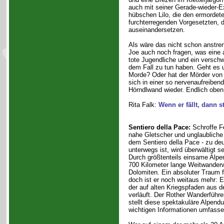
auch mit seiner Gerade-wieder-Ex
hübschen Lilo, die den ermordete
furchterregenden Vorgesetzten, 
auseinandersetzen.
Als wäre das nicht schon anstr
Joe auch noch fragen, was eine 
tote Jugendliche und ein versc
dem Fall zu tun haben. Geht es 
Morde? Oder hat der Mörder von d
sich in einer so nervenaufreiben
Hörndlwand wieder. Endlich oben a
Rita Falk:
Wenn er fällt, dann st
Sentiero della Pace:
Schroffe F
nahe Gletscher und unglaubliche
dem Sentiero della Pace - zu de
unterwegs ist, wird überwältigt s
Durch größtenteils einsame Alpen
700 Kilometer lange Weitwander
Dolomiten. Ein absoluter Traum 
doch ist er noch weitaus mehr: E
der auf alten Kriegspfaden aus 
verläuft. Der Rother Wanderführe
stellt diese spektakuläre Alpend
wichtigen Informationen umfasse