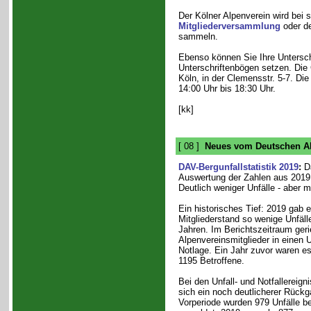
Der Kölner Alpenverein wird bei 
Mitgliederversammlung
oder d
sammeln.
Ebenso können Sie Ihre Unterschr
Unterschriftenbögen setzen. Die 
Köln, in der Clemensstr. 5-7. Di
14:00 Uhr bis 18:30 Uhr.
[kk]
[ 08 ]
Neues vom Deutschen Al
DAV-Bergunfallstatistik 2019
:
D
Auswertung der Zahlen aus 2019 i
Deutlich weniger Unfälle - aber m
Ein historisches Tief: 2019 gab 
Mitgliederstand so wenige Unfälle
Jahren. Im Berichtszeitraum ger
Alpenvereinsmitglieder in einen U
Notlage. Ein Jahr zuvor waren e
1195 Betroffene.
Bei den Unfall- und Notfallereign
sich ein noch deutlicherer Rückg
Vorperiode wurden 979 Unfälle b