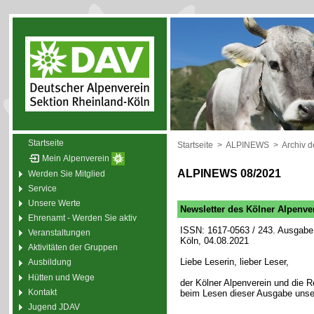
Startseite
Startseite
>
ALPINEWS
>
Archiv 
Mein Alpenverein
ALPINEWS 08/2021
Werden Sie Mitglied
Service
Unsere Werte
Newsletter des Kölner Alpenve
Ehrenamt - Werden Sie aktiv
ISSN: 1617-0563 / 243. Ausgabe 
Veranstaltungen
Köln, 04.08.2021
Aktivitäten der Gruppen
Liebe Leserin, lieber Leser,
Ausbildung
Hütten und Wege
der Kölner Alpenverein und die
Kontakt
beim Lesen dieser Ausgabe unse
Jugend JDAV