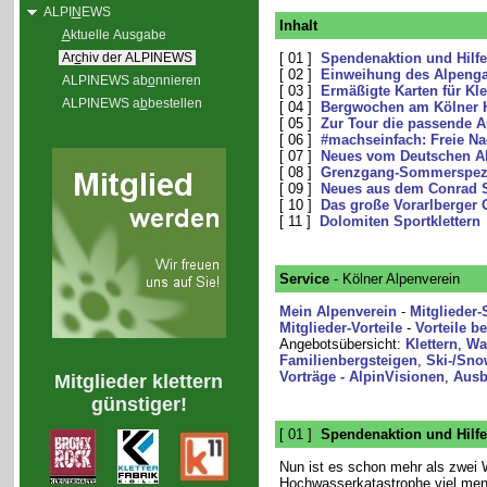
ALPI
N
EWS
Inhalt
A
ktuelle Ausgabe
Ar
c
hiv der ALPINEWS
[ 01 ]
Spendenaktion und Hilfe 
[ 02 ]
Einweihung des Alpenga
ALPINEWS ab
o
nnieren
[ 03 ]
Ermäßigte Karten für Kle
ALPINEWS a
b
bestellen
[ 04 ]
Bergwochen am Kölner 
[ 05 ]
Zur Tour die passende 
[ 06 ]
#machseinfach: Freie Na
[ 07 ]
Neues vom Deutschen Al
[ 08 ]
Grenzgang-Sommerspez
[ 09 ]
Neues aus dem Conrad S
[ 10 ]
Das große Vorarlberger 
[ 11 ]
Dolomiten Sportklettern
Service
- Kölner Alpenverein
Mein Alpenverein
-
Mitglieder-
Mitglieder-Vorteile
-
Vorteile b
Angebotsübersicht:
Klettern
,
Wa
Familienbergsteigen
,
Ski-/Sno
Vorträge - AlpinVisionen
,
Ausb
Mitglieder klettern
günstiger!
[ 01 ]
Spendenaktion und Hilfe 
Nun ist es schon mehr als zwei 
Hochwasserkatastrophe viel men