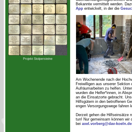
Bekannte vermittelt werden. Daz
App
entwickelt, in der die
Gesuc
Projekt Stolpersteine
Am Wochenende nach der Hochw
Freiwilligen aus unserer Sektion 
Aufräumarbeiten zu helfen. Unte
wurden die Helfer*innen, in Absp
an die Einsatzorte gebracht. Un
Hilfsgütern in den betroffenen G
engen Versorgungswege fahren k
Derzeit gehen die Hilfseinsätze 
tun! Nur gemeinsam können wir da
bei
axel.vorberg@dav-koeln.de