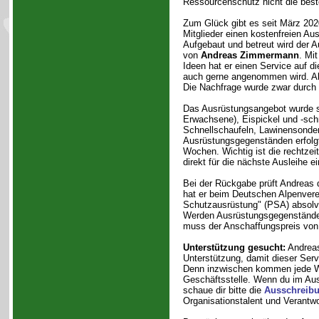
Ressourcenschutz nicht die best
Zum Glück gibt es seit März 202
Mitglieder einen kostenfreien Aus
Aufgebaut und betreut wird der A
von
Andreas Zimmermann
. Mit
Ideen hat er einen Service auf die
auch gerne angenommen wird. Al
Die Nachfrage wurde zwar durch 
Das Ausrüstungsangebot wurde ste
Erwachsene), Eispickel und -sch
Schnellschaufeln, Lawinensonde
Ausrüstungsgegenständen erfolgt
Wochen. Wichtig ist die rechtze
direkt für die nächste Ausleihe ei
Bei der Rückgabe prüft Andreas d
hat er beim Deutschen Alpenverei
Schutzausrüstung" (PSA) absolvier
Werden Ausrüstungsgegenstände 
muss der Anschaffungspreis von 
Unterstützung gesucht:
Andreas
Unterstützung, damit dieser Ser
Denn inzwischen kommen jede W
Geschäftsstelle. Wenn du im Ausr
schaue dir bitte die
Ausschreib
Organisationstalent und Verantw