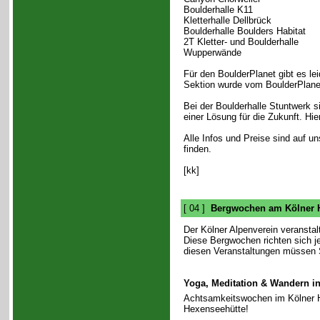
Boulderhalle K11
Kletterhalle Dellbrück
Boulderhalle Boulders Habitat
2T Kletter- und Boulderhalle
Wupperwände
Für den BoulderPlanet gibt es le
Sektion wurde vom BoulderPlane
Bei der Boulderhalle Stuntwerk 
einer Lösung für die Zukunft. Hi
Alle Infos und Preise sind auf u
finden.
[kk]
[ 04 ]
Bergwochen am Kölner 
Der Kölner Alpenverein veransta
Diese Bergwochen richten sich je
diesen Veranstaltungen müssen S
Yoga, Meditation & Wandern i
Achtsamkeitswochen im Kölner H
Hexenseehütte!