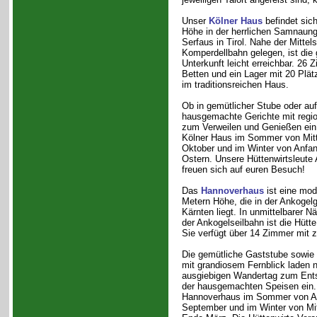
Unser
Kölner Haus
befindet sic
Höhe in der herrlichen Samnaung
Serfaus in Tirol. Nahe der Mittels
Komperdellbahn gelegen, ist die
Unterkunft leicht erreichbar. 26 Z
Betten und ein Lager mit 20 Plätz
im traditionsreichen Haus.
Ob in gemütlicher Stube oder auf
hausgemachte Gerichte mit regio
zum Verweilen und Genießen ein.
Kölner Haus im Sommer von Mitte
Oktober und im Winter von Anfa
Ostern. Unsere Hüttenwirtsleute 
freuen sich auf euren Besuch!
Das
Hannoverhaus
ist eine mod
Metern Höhe, die in der Ankogelg
Kärnten liegt. In unmittelbarer N
der Ankogelseilbahn ist die Hütte
Sie verfügt über 14 Zimmer mit z
Die gemütliche Gaststube sowie
mit grandiosem Fernblick laden 
ausgiebigen Wandertag zum Ent
der hausgemachten Speisen ein. 
Hannoverhaus im Sommer von An
September und im Winter von Mi