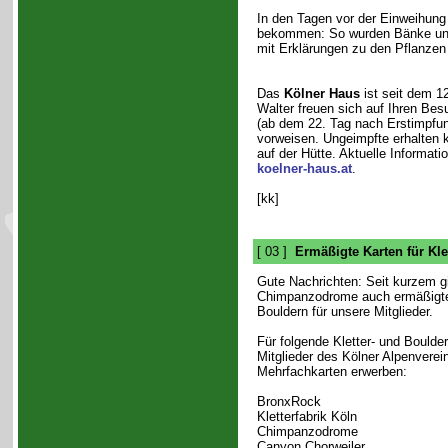
In den Tagen vor der Einweihung 
bekommen: So wurden Bänke und e
mit Erklärungen zu den Pflanzen 
Das
Kölner Haus
ist seit dem 12
Walter freuen sich auf Ihren Be
(ab dem 22. Tag nach Erstimpfun
vorweisen. Ungeimpfte erhalten k
auf der Hütte. Aktuelle Informa
koelner-haus.at
.
[kk]
[ 03 ]
Ermäßigte Karten für Kle
Gute Nachrichten: Seit kurzem gi
Chimpanzodrome auch ermäßigte
Bouldern für unsere Mitglieder.
Für folgende Kletter- und Boulde
Mitglieder des Kölner Alpenverei
Mehrfachkarten erwerben:
BronxRock
Kletterfabrik Köln
Chimpanzodrome
Canyon Chorweiler