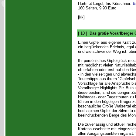
Hartmut Engel, Iris Kürschner:
E
160 Seiten, 9,90 Euro
[kk]
[ 10 ]
Das große Vorarlberger 
Einen Gipfel aus eigener Kraft zu
ein beglückendes Erlebnis, egal 
und wie schwer der Weg ist: oben
Ihr persönliches Gipfelglück mö
mit möglichst vielen Naturliebhab
ob erfahren oder erst auf den
- in den vielseitigen und abwech
Tourentipps aus ihrem "Gipfelsch
Vorschläge für alle Ansprüche bi
Vorarlberger Highlights Piz Buin
diese beiden, sind die übrigen Zie
Halbtages- oder Tagestouren zu 
führen in den hügeligen Bregenze
beschauliche Große Walsertal e
hochalpinen Gipfel der Silvretta o
beeindruckenden Berge des Mont
Die zuverlässig und aktuell rec
Kartenausschnitte mit eingezei
allen Ausgangspunkten ergänzt. V