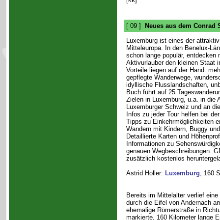
[ 09 ]
Neues aus dem Conrad S
Luxemburg ist eines der attrakti
Mitteleuropa. In den Benelux-Lä
schon lange populär, entdecken
Aktivurlauber den kleinen Staat 
Vorteile liegen auf der Hand: meh
gepflegte Wanderwege, wundersc
idyllische Flusslandschaften, un
Buch führt auf 25 Tageswanderu
Zielen in Luxemburg, u.a. in die 
Luxemburger Schweiz und an die
Infos zu jeder Tour helfen bei d
Tipps zu Einkehrmöglichkeiten 
Wandern mit Kindern, Buggy und 
Detaillierte Karten und Höhenprof
Informationen zu Sehenswürdigke
genauen Wegbeschreibungen. G
zusätzlich kostenlos herunterge
Astrid Holler:
Luxemburg
, 160 S
Bereits im Mittelalter verlief ein
durch die Eifel von Andernach a
ehemalige Römerstraße in Richtu
markierte, 160 Kilometer lange E