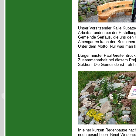
Unser Vorsitzender Kalle Kubatsc
Arbeitsstunden bei der Erstellun
Gemeinde Serfaus, die uns den G
Alpengarten kann den Besuchern 
Unter dem Motto: Nur was man ke
Bürgermeister Paul Greiter drück
Zusammenarbeit bei diesem Proj
Sektion. Die Gemeinde ist froh hi
In einer kurzen Regenpause nach
noch besichtigen: Birgit Wesenbe