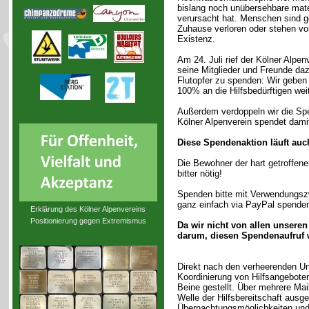
bislang noch unübersehbare mate
verursacht hat. Menschen sind g
Zuhause verloren oder stehen vo
Existenz.
Am 24. Juli rief der Kölner Alpenv
seine Mitglieder und Freunde dazu
Flutopfer zu spenden: Wir geben
100% an die Hilfsbedürftigen weit
Außerdem verdoppeln wir die Sp
Kölner Alpenverein spendet damit
Diese Spendenaktion läuft auch 
Die Bewohner der hart getroffen
bitter nötig!
Spenden bitte mit Verwendungszw
ganz einfach via PayPal spenden.
Erklärung des Kölner Alpenvereins
Positionierung gegen Extremismus
Da wir nicht von allen unseren
darum, diesen Spendenaufruf 
Direkt nach den verheerenden Unw
Koordinierung von Hilfsangeboten 
Beine gestellt. Über mehrere Mail
Welle der Hilfsbereitschaft ausg
Übernachtungsmöglichkeiten und 