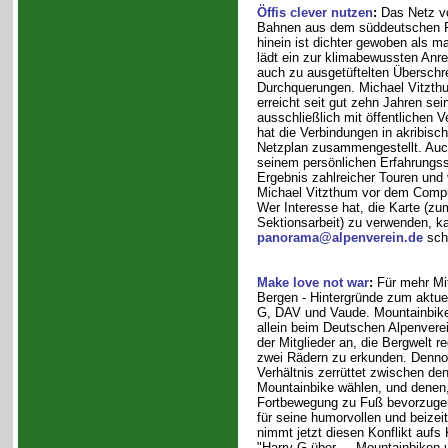
Öffis clever nutzen
:
Das Netz v
Bahnen aus dem süddeutschen R
hinein ist dichter gewoben als 
lädt ein zur klimabewussten Anre
auch zu ausgetüftelten Überschr
Durchquerungen. Michael Vitzt
erreicht seit gut zehn Jahren sei
ausschließlich mit öffentlichen V
hat die Verbindungen in akribische
Netzplan zusammengestellt. Auch
seinem persönlichen Erfahrungssc
Ergebnis zahlreicher Touren und 
Michael Vitzthum vor dem Comput
Wer Interesse hat, die Karte (zum
Sektionsarbeit) zu verwenden, ka
panorama@alpenverein.de
sch
Make love not war
:
Für mehr Mit
Bergen - Hintergründe zum aktue
G, DAV und Vaude. Mountainbiken
allein beim Deutschen Alpenvere
der Mitglieder an, die Bergwelt 
zwei Rädern zu erkunden. Denno
Verhältnis zerrüttet zwischen de
Mountainbike wählen, und denen,
Fortbewegung zu Fuß bevorzugen
für seine humorvollen und beizei
nimmt jetzt diesen Konflikt aufs
"Harry G über ... Mountainbiken 