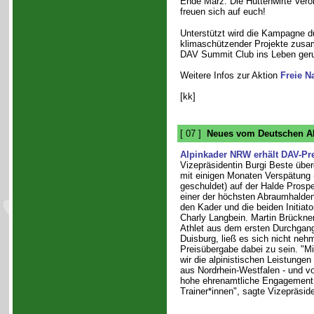
Ende März. Die Hüttenwirte Vero
freuen sich auf euch!
Unterstützt wird die Kampagne d
klimaschützender Projekte zusa
DAV Summit Club ins Leben geru
Weitere Infos zur Aktion
Freie N
[kk]
[ 07 ]
Neues vom Deutschen Al
Alpinkader NRW erhält DAV-Pre
Vizepräsidentin Burgi Beste übe
mit einigen Monaten Verspätung
geschuldet) auf der Halde Prosper
einer der höchsten Abraumhalden
den Kader und die beiden Initiato
Charly Langbein. Martin Brückner
Athlet aus dem ersten Durchgang
Duisburg, ließ es sich nicht nehm
Preisübergabe dabei zu sein. "M
wir die alpinistischen Leistungen
aus Nordrhein-Westfalen - und v
hohe ehrenamtliche Engagement 
Trainer*innen", sagte Vizepräsid