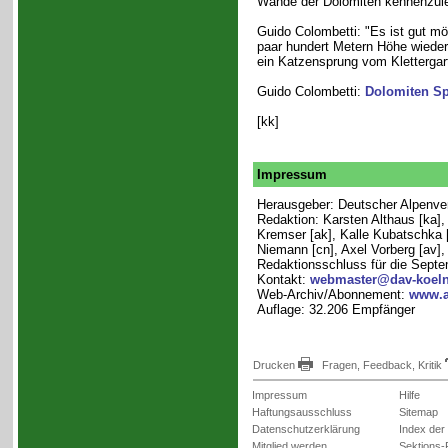
Wände der Dolomiten kennenzule
Guido Colombetti: "Es ist gut mö
paar hundert Metern Höhe wiederf
ein Katzensprung vom Klettergar
Guido Colombetti:
Dolomiten Sp
[kk]
Impressum
Herausgeber: Deutscher Alpenvere
Redaktion: Karsten Althaus [ka]
Kremser [ak], Kalle Kubatschka [
Niemann [cn], Axel Vorberg [av]
Redaktionsschluss für die Sept
Kontakt:
webmaster@dav-koeln
Web-Archiv/Abonnement:
www.a
Auflage: 32.206 Empfänger
Drucken
Fragen, Feedback, Kritik
Impressum
Hilfe
Haftungsausschluss
Sitemap
Datenschutzerklärung
Index der
Mitglied werden
Sektions-