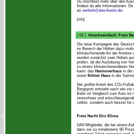
Du möchtest mehr über den Ausr
findest du alle Informationen. D
an
verleih@dav-koeln.de
.
[mh]
[ 06 ]
#machseinfach: Freie Na
Die neue Kampagne des Deutsche
im Bereich der Hütten dazu motiv
klimaschonende Art der Anreise 
wurden zunächst zwei Hütten au
prüfen, ob die Auslobung von Vort
zu einem klimaschonenderen Verh
kann: das
Hannoverhaus
in der
unser
Kölner Haus
in der Samna
Der größte Anteil des CO
-Fußab
2
Bergsport entsteht nach wie vor 
Bahn im Vergleich zum Auto ist n
stressfreier und entschleunigend
selbst, sondern auch besser für 
Freie Nacht fürs Klima
DAV-Mitglieder, die bei einem Au
dass sie zu mindestens 90 Proze
jeweiligen Talort angereist sind