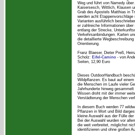
Weg und führt von Namedy über
Kaisersesch, Wittlich, Klausen 
Grab des Apostels Matthias in Tri
werden acht Etappenvorschläge 
Varianten ausführlich beschriebe
er zahlreiche Informationen über
entlang der Strecke, Unterkunfts
Verkehrsanbindungen. Karten un
die detaillierte Wegbeschreibung 
Orientierung.
Franz Blaeser, Dieter Preß, Hein
Scholz:
Eifel-Camino
- von Ande
Seiten, 12,90 Euro
Dieses OutdoorHandbuch beschäf
Wildpflanzen. Es baut auf einem
die Menschen im Laufe vieler Ge
Jahrhunderte hinweg gesammelt 
Wissen droht mit der immer weite
Verstädterung der Menschen verl
In diesem Buch werden 77 wildw
Pflanzen in Wort und Bild dargeste
kleine Auswahl aus der Fülle der
Bei der Auswahl wurden vor allem
die weit verbreitet, möglichst nic
identifizieren und ohne großen A