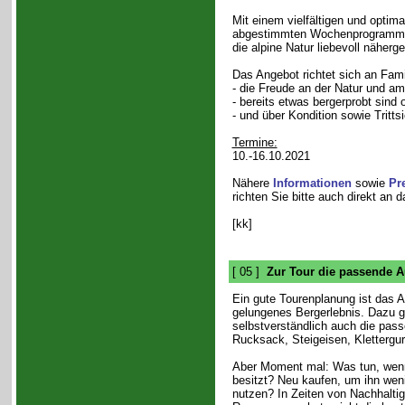
Mit einem vielfältigen und opti
abgestimmten Wochenprogramm w
die alpine Natur liebevoll näherg
Das Angebot richtet sich an Fami
- die Freude an der Natur und a
- bereits etwas bergerprobt sind
- und über Kondition sowie Tritt
Termine:
10.-16.10.2021
Nähere
Informationen
sowie
Pr
richten Sie bitte auch direkt an 
[kk]
[ 05 ]
Zur Tour die passende 
Ein gute Tourenplanung ist das A
gelungenes Bergerlebnis. Dazu g
selbstverständlich auch die pas
Rucksack, Steigeisen, Klettergur
Aber Moment mal: Was tun, wen
besitzt? Neu kaufen, um ihn wen
nutzen? In Zeiten von Nachhaltig