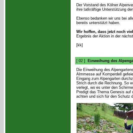
Der Vorstand des Kölner Alpenver
ihre tatkräftige Unterstützung de
Ebenso bedanken wir uns bei al
bereits unterstützt haben.
Wir hoffen, dass jetzt noch 
Ergebnis der Aktion in der nächs
[kk]
[ 02 ]
Einweihung des Alpenga
Die Einweihung des Alpengarten
Almmesse auf Komperdell gefeiert
Eingang zum Alpengarten durchzu
Strich durch die Rechnung. So w
verlegt, wo es unter den Schirmen 
Predigt das Thema Genesis auf u
achten und sich für den Schutz 