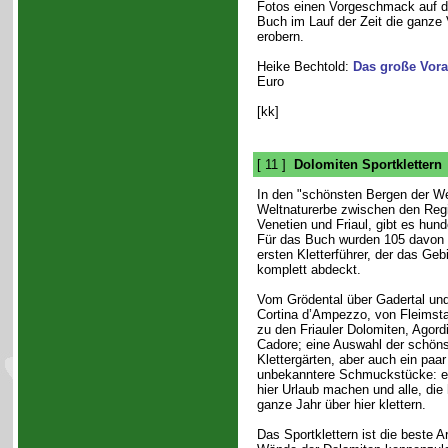
Fotos einen Vorgeschmack auf da
Buch im Lauf der Zeit die ganze 
erobern.
Heike Bechtold:
Das große Vora
Euro
[kk]
[ 11 ]
Dolomiten Sportklettern
In den "schönsten Bergen der 
Weltnaturerbe zwischen den Regi
Venetien und Friaul, gibt es hund
Für das Buch wurden 105 davon 
ersten Kletterführer, der das Geb
komplett abdeckt.
Vom Grödental über Gadertal und
Cortina d’Ampezzo, von Fleimstal
zu den Friauler Dolomiten, Agord
Cadore; eine Auswahl der schön
Klettergärten, aber auch ein paar
unbekanntere Schmuckstücke: ein 
hier Urlaub machen und alle, die
ganze Jahr über hier klettern.
Das Sportklettern ist die beste 