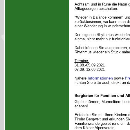
Achtsam und in Ruhe die Natur 
Alltagssorgen abschalten.
"Wieder in Balance kommen" und 
zurückbesinnen, wo kann man da
einer Wanderung in wunderschö
Den eigenen Rhythmus wiederfin
einmal nicht mehr nur funktionie
Dabei können Sie ausprobieren, w
Rhythmus wieder ein Stück näher
Termine:
31.08.-05.09.2021
07.09.-12.09.2021
Nähere
Informationen
sowie
Pr
richten Sie bitte auch direkt an 
Bergferien für Familien und Al
Gipfel stürmen, Murmeltiere beo
erleben!
Entdecke Sie mit Ihren Kindern d
Tiroler Bergwelt und erkunden Si
Familienwandergebiet rund um d
dem Kölner Alpenverein.