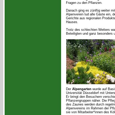
Fragen zu den Pflanzen.
Danach ging es zünftig weiter m
Alpenverein lud alle Gäste ein, 
Gerichte aus regionalen Produkte
Hauses.
Trotz des schlechten Wetters war
Beteiligten und ganz besonders u
Der
Alpengarten
wurde auf Basis
Universität Düsseldorf mit Unte
Er bringt den Besuchern versch
Pflanzengruppen näher. Die Pfle
des Zaunes werden durch regelm
Alpenvereins im Rahmen der Pfl
sie von Mitarbeiter*innen des Kö