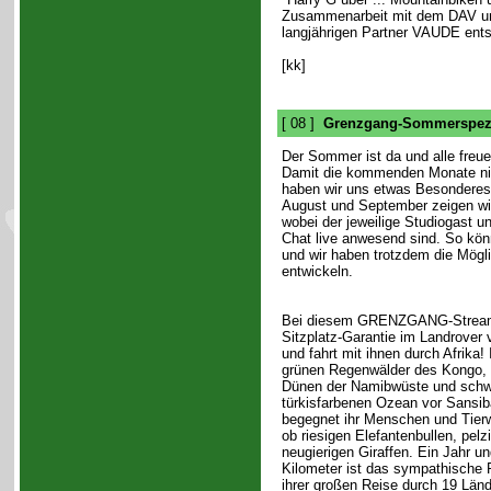
Zusammenarbeit mit dem DAV u
langjährigen Partner VAUDE ent
[kk]
[ 08 ]
Grenzgang-Sommerspez
Der Sommer ist da und alle freue
Damit die kommenden Monate nic
haben wir uns etwas Besonderes
August und September zeigen wi
wobei der jeweilige Studiogast 
Chat live anwesend sind. So kö
und wir haben trotzdem die Mögli
entwickeln.
Bei diesem GRENZGANG-Stream 
Sitzplatz-Garantie im Landrover 
und fahrt mit ihnen durch Afrika! 
grünen Regenwälder des Kongo, e
Dünen der Namibwüste und sch
türkisfarbenen Ozean vor Sansib
begegnet ihr Menschen und Tierw
ob riesigen Elefantenbullen, pelz
neugierigen Giraffen. Ein Jahr u
Kilometer ist das sympathische 
ihrer großen Reise durch 19 Län