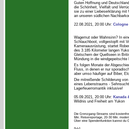
Guten Hoffnung und Deutschland
die Schönheit, Vielfalt und Verrüc
sie zu einer Liebeserklärung mit
an unseren südlichen Nachbarkon
22.08.2021, 20:00 Uhr:
Cologne
Wagemut oder Wahnsinn? In ein
Schlauchboot, vollgestopft mit V
Kameraausrüstung, startet Rober
des 3.185 Kilometer langen Yuko
Gletschern der Quellseen in Brit
Mündung in die windgepeitschte 
Es folgen Monate der Abgeschie
Fluss, in denen er nur sporadisch
aber umso häufiger auf Biber, El
Die mitreißende Schilderung von 
eines Lebenstraums - Sehnsucht
Lagerfeuerromantik inklusive!
05.09.2021, 20:00 Uhr:
Kanada &
Wildnis und Freiheit am Yukon
Die Grenzgang-Streams sind kostenfrei. 
Min. Reisereportage, 20-30 Min. moderi
Über eine Spendenfunktion kannst du 
[kk]