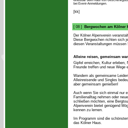
einlösbar beim Kauf von Geschenkguts
bei Event-Anmeldungen.
[kk]
[ 08 ]
Bergwochen am Kölner 
Der Kölner Alpenverein veransta
Diese Bergwochen richten sich je
diesen Veranstaltungen müssen S
Alleine reisen, gemeinsam wa
Gipfel erreichen, Kultur erleben,
Freunde treffen und neue Wege 
Wandern als gemeinsame Leidens
Alleinreisende und Singles bedeut
aber gemeinsam genießen!
Auch wenn Sie sich einmal nur e
Familienalltag nehmen oder neu
schließen möchten, eine Bergtou
Alpenverein bietet genügend Mög
kennen zu lernen.
Im Programm sind die schönsten 
das Kölner Haus.