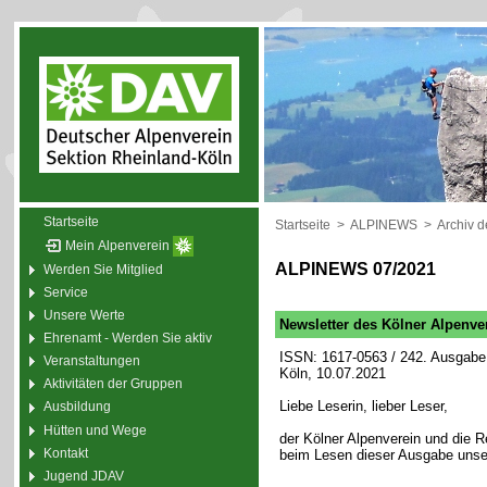
Startseite
Startseite
>
ALPINEWS
>
Archiv 
Mein Alpenverein
ALPINEWS 07/2021
Werden Sie Mitglied
Service
Unsere Werte
Newsletter des Kölner Alpenve
Ehrenamt - Werden Sie aktiv
ISSN: 1617-0563 / 242. Ausgabe 
Veranstaltungen
Köln, 10.07.2021
Aktivitäten der Gruppen
Liebe Leserin, lieber Leser,
Ausbildung
Hütten und Wege
der Kölner Alpenverein und die
Kontakt
beim Lesen dieser Ausgabe unse
Jugend JDAV