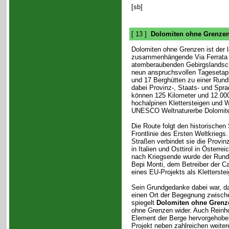
[sb]
[ 13 ]
Dolomiten ohne Grenze
Dolomiten ohne Grenzen ist der 
zusammenhängende Via Ferrata Tr
atemberaubenden Gebirgslandscha
neun anspruchsvollen Tagesetapp
und 17 Berghütten zu einer Rund
dabei Provinz-, Staats- und Spr
können 125 Kilometer und 12.00
hochalpinen Klettersteigen und
UNESCO Weltnaturerbe Dolomite
Die Route folgt den historischen 
Frontlinie des Ersten Weltkriegs
Straßen verbindet sie die Provin
in Italien und Osttirol in Österr
nach Kriegsende wurde der Rundw
Bepi Monti, dem Betreiber der Car
eines EU-Projekts als Kletterste
Sein Grundgedanke dabei war, das
einen Ort der Begegnung zwisch
spiegelt
Dolomiten ohne Grenz
ohne Grenzen wider. Auch Reinho
Element der Berge hervorgehoben 
Projekt neben zahlreichen weitere