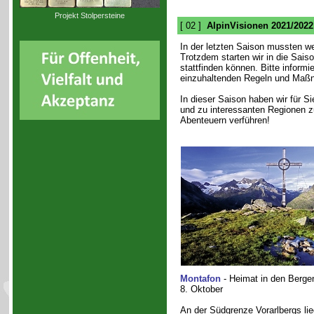
Projekt Stolpersteine
[ 02 ]
AlpinVisionen 2021/2022
In der letzten Saison mussten w
Trotzdem starten wir in die Sais
stattfinden können. Bitte informi
einzuhaltenden Regeln und Maß
In dieser Saison haben wir für 
und zu interessanten Regionen 
Abenteuern verführen!
Montafon
- Heimat in den Berge
8. Oktober
An der Südgrenze Vorarlbergs li