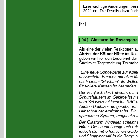
Eine wichtige Änderungen bei
2021 an. Die Details dazu find
[kk]
[ 04 ]
Glasturm im Rosengarten
Als eine der vielen Reaktionen a
Abriss der Kölner Hütte
im Rose
geben wir hier den Leserbrief der
Südtiroler Tageszeitung 'Dolomite
"Eine neue Gondelbahn zur Kölne
verzweifelte Versuch mit allen M
nach einem 'Glasturm' als Wellne
für vollere Kassen ist besonders 
Der Vergleich des Entwurfs mit 
Schutzhäusern im Gebirge ist m
vom Schweizer Alpenclub SAC und
Andrea Deplazes umgesetzt, ist 
Hubschrauber erreichbar ist. Ein
sparsames System, umgesetzt in q
Der 'Glasturm' hingegen scheint
Hütte. Die Laurin Lounge unter d
jedoch die mit öffentlichen Gelder
und Shoppingmall' in die Berge z