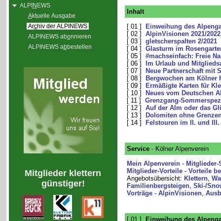
ALPI
N
EWS
Inhalt
A
ktuelle Ausgabe
Ar
c
hiv der ALPINEWS
[ 01 ]
Einweihung des Alpenga
[ 02 ]
AlpinVisionen 2021/2022
ALPINEWS ab
o
nnieren
[ 03 ]
gletscherspalten 2/2021
ALPINEWS a
b
bestellen
[ 04 ]
Glasturm im Rosengarten
[ 05 ]
#machseinfach: Freie Na
[ 06 ]
Im Urlaub und Mitglied
[ 07 ]
Neue Partnerschaft mit 
[ 08 ]
Bergwochen am Kölner 
[ 09 ]
Ermäßigte Karten für Kle
[ 10 ]
Neues vom Deutschen Al
[ 11 ]
Grenzgang-Sommerspezi
[ 12 ]
Auf der Alm oder das Gl
[ 13 ]
Dolomiten ohne Grenze
[ 14 ]
Felstouren im II. und III
Service
- Kölner Alpenverein
Mein Alpenverein
-
Mitglieder-
Mitglieder-Vorteile
-
Vorteile b
Mitglieder klettern
Angebotsübersicht:
Klettern
,
Wa
günstiger!
Familienbergsteigen
,
Ski-/Sno
Vorträge - AlpinVisionen
,
Ausb
[ 01 ]
Einweihung des Alpenga