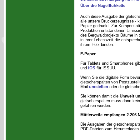
Über die Nagelfluhkette
Auch diese Ausgabe der gletsche
alle unsere Druckerzeugnisse - k
Papier gedruckt: Zur Kompensati
Produktion entstandenen Emissi
des Bergwaldprojekts Bäume in d
in ihrer Lebenszeit die entspre
ihrem Holz binden.
E-Paper
Für Tablets und Smartphones gi
und
iOS
für ISSUU.
Wenn Sie die digitale Form bevo
gletscherspalten von Postzustell
Mail
umstellen
oder die gletsch
Sie können damit die
Umwelt un
gletscherspalten muss dann kein
gefahren werden.
Mittlerweile empfangen 2.206 M
Die Ausgaben der gletscherspalte
PDF-Dateien zum Herunterladen.