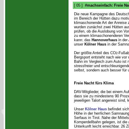
[ 05 ]
#machseinfach: Freie Na
Die neue Kampagne des Deutsche
im Bereich der Hütten dazu motiv
klimaschonende Art der Anreise 
wurden zunächst zwei Hütten au
prüfen, ob die Auslobung von Vort
zu einem klimaschonenderen Verh
kann: das
Hannoverhaus
in der
unser
Kölner Haus
in der Samna
Der größte Anteil des CO
-Fußab
2
Bergsport entsteht nach wie vor 
Bahn im Vergleich zum Auto ist n
stressfreier und entschleunigend
selbst, sondern auch besser für 
Freie Nacht fürs Klima
DAV-Mitglieder, die bei einem Au
dass sie zu mindestens 90 Proze
jeweiligen Talort angereist sind
Unser
Kölner Haus
befindet sic
Höhe in der herrlichen Samnaung
Serfaus in Tirol. Nahe der Mittels
Komperdellbahn gelegen, ist die
Unterkunft leicht erreichbar. 26 Z