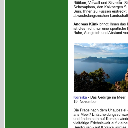
Rätikon, Verwall und Silvretta. S
Schesaplana, den Kalkbergen Su
Buin. Ihnen zu Füssen erstreckt 
abwechslungsreichen Landschaft 
Andreas Künk
bringt Ihnen das 
ist dies nicht nur eine sportlich
Ruhe, Ausgleich und Abstand vom
Korsika
- Das Gebirge im Meer
19. November
Die Frage nach dem Urlaubsziel e
ans Meer? Entscheidungsschwach
und finden sich auf Korsika wiede
vielfältige Erlebniswelt auf kle
Bergtouren - auf Korsika wird es 