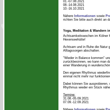
01.-07.08.2021
08.-14.08.2021
10.-16.10.2021
Nähere
Informationen
sowie
Pr
richten Sie bitte auch direkt an 
Yoga, Meditation & Wandern i
Achtsamkeitswochen im Kölner H
Hexenseehütte!
Achtsam und in Ruhe die Natur 
Alltagssorgen abschalten.
"Wieder in Balance kommen" und 
zurückbesinnen, wo kann man da
einer Wanderung in wunderschö
Den eigenen Rhythmus wiederfin
einmal nicht mehr nur funktionie
Dabei können Sie ausprobieren, w
Rhythmus wieder ein Stück näher
Termine:
31.08.-05.09.2021
07.09.-12.09.2021
Nähere
Informationen
sowie
Pr