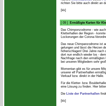
richten Sie bitte auch direkt an 
[kk]
[ 09 ]
Ermäßigte Karten für Kle
Das Chimponzodrome - wie auch
Kletterhallen der Region - konnte
Lockerungen der Corona-Verordnu
Das neue Chimpanzodrome ist a
gelungen und lässt die Herzen de
höherschlagen! Drei Jahre nach 
dort nun endlich wieder los - de
Nachfrage nach den ermäßigten K
bei unseren Mitgliedern sehr groß
Momentan gibt es für unsere Mitg
unserer elf Partnerhallen ermäßi
Verkauf bzw. direkt in der Halle.
Für die Kletter- bzw. Boulderhall
eine Lösung zu finden. Hier bitt
Die
Liste der Partnerhallen
find
[kk]