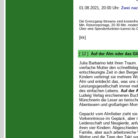
01.08.2021, 20:00 Uhr:
Zwei na
Die Grenzgang-Streams sind kostenfrei. 
Min. Reisereportage, 20-30 Min. moderi
Über eine Spendenfunktion kannst du 
[kk]
[ 12 ]
Auf der Alm oder das Gl
Julia Barbarino lebt ihren Trau
vierfache Mutter den schnelllebig
entschleunigte Zeit in den Berg
Kindern verbringt sie mehrere Wo
Alm und entdeckt das, was uns in
Leistungsgesellschaft immer meh
des einfachen Lebens.
Auf der 
Ludwig Verlag erschienenen Buch
Münchnerin die Leser an tierisch
Abenteuern und großartigen Mome
Gepackt vom Almfieber zieht sie
Vorkenntnisse im Gepäck, aber m
Leidenschaft und Neugierde, anfa
ihren vier Kindern. Abgeschiedenh
Familie, aber auch arbeitsreich
Wetter und die Tiere den Takt vo