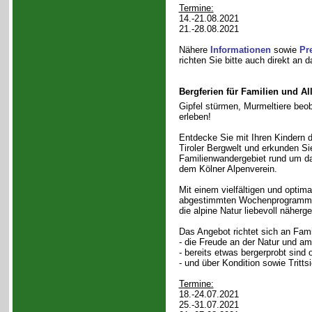
Termine:
14.-21.08.2021
21.-28.08.2021
Nähere
Informationen
sowie
Pr
richten Sie bitte auch direkt an 
Bergferien für Familien und Al
Gipfel stürmen, Murmeltiere beo
erleben!
Entdecke Sie mit Ihren Kindern d
Tiroler Bergwelt und erkunden Si
Familienwandergebiet rund um d
dem Kölner Alpenverein.
Mit einem vielfältigen und opti
abgestimmten Wochenprogramm w
die alpine Natur liebevoll näherg
Das Angebot richtet sich an Fami
- die Freude an der Natur und a
- bereits etwas bergerprobt sind
- und über Kondition sowie Tritt
Termine:
18.-24.07.2021
25.-31.07.2021