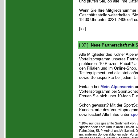
und prüfen Sie, ob alle Ihre Daten
Wenn Sie Ihre Mitgliedsnummer n
Geschäftsstelle weiterhelfen. Si
18:30 Uhr unter 0221 2406754 o
[kk]
[ 07 ]
Neue Partnerschaft mit 
Alle Mitglieder des Kölner Alpe
Vorteilsprogramm unseres Partn
profitieren. 10 Prozent Rabatt* a
den Filialen und im Online-Shop,
Testequipment und alle stationäre
sowie Bonuspunkte bei jedem Ei
Einfach bei
Mein Alpenverein
an
Vorteilsprogramm bei SportScheck
Freuen Sie sich über 10-fach Pun
Schon gewusst? Mit der SportSc
Kundenkarte des Vorteilsprogra
downloaden! Alle Infos unter
spo
* 10% auf das gesamte Sortiment von S
sportscheck.com und in allen Filialen. 
Fahrräder, SUP-Artikel und Artikel mit 
mit anderen Sonderaktionen oder Vortei