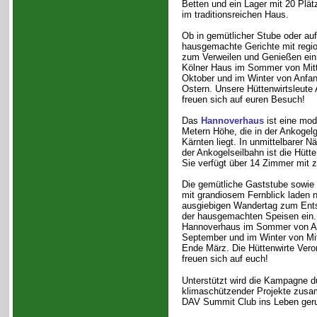
Betten und ein Lager mit 20 Plätz
im traditionsreichen Haus.
Ob in gemütlicher Stube oder auf
hausgemachte Gerichte mit regio
zum Verweilen und Genießen ein.
Kölner Haus im Sommer von Mitte
Oktober und im Winter von Anfa
Ostern. Unsere Hüttenwirtsleute 
freuen sich auf euren Besuch!
Das
Hannoverhaus
ist eine mod
Metern Höhe, die in der Ankogelg
Kärnten liegt. In unmittelbarer N
der Ankogelseilbahn ist die Hütte
Sie verfügt über 14 Zimmer mit z
Die gemütliche Gaststube sowie
mit grandiosem Fernblick laden 
ausgiebigen Wandertag zum Ent
der hausgemachten Speisen ein. 
Hannoverhaus im Sommer von An
September und im Winter von Mi
Ende März. Die Hüttenwirte Vero
freuen sich auf euch!
Unterstützt wird die Kampagne d
klimaschützender Projekte zusa
DAV Summit Club ins Leben geru