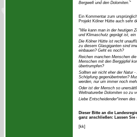
Bergwelt und den Dolomiten."
Ein Kommentar zum ursprünglichen
Projekt Kölner Hütte auch sehr de
"Wie kann man in der heutigen Z
und Klimaschutz geprägt ist, e
Die Kölner Hütte ist recht unauff
zu diesem Glasgiganten sind irrw
einbauen? Geht es noch?
Reichen manchen Menschen die 
Menschen mit den Berggipfel kon
übertrumpfen?
Sollten wir nicht eher der Natur 
Schöpfung gegenübertreten? Muss
werden, nur um immer noch mehr 
Oder ist der Mensch so unersättl
Weltnaturerbe Dolomiten so zu 
Liebe Entscheidender*innen des L
Dieser Bitte an die Landesreg
ganz anschließen: Lassen Sie d
[kk]