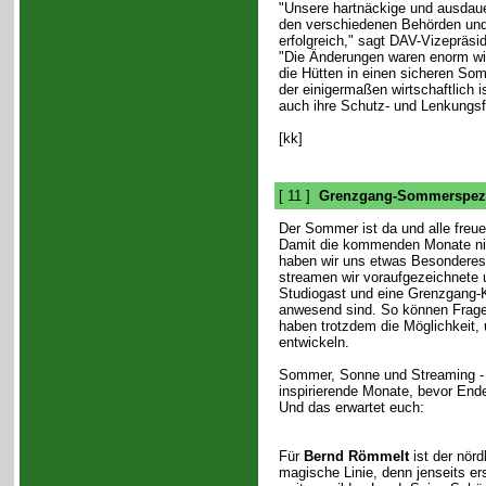
"Unsere hartnäckige und ausdaue
den verschiedenen Behörden und 
erfolgreich," sagt DAV-Vizepräsid
"Die Änderungen waren enorm wic
die Hütten in einen sicheren Som
der einigermaßen wirtschaftlich i
auch ihre Schutz- und Lenkungsfu
[kk]
[ 11 ]
Grenzgang-Sommerspezi
Der Sommer ist da und alle freue
Damit die kommenden Monate nic
haben wir uns etwas Besonderes
streamen wir voraufgezeichnete 
Studiogast und eine Grenzgang-K
anwesend sind. So können Frage
haben trotzdem die Möglichkeit,
entwickeln.
Sommer, Sonne und Streaming - k
inspirierende Monate, bevor End
Und das erwartet euch:
Für
Bernd Römmelt
ist der nörd
magische Linie, denn jenseits ers