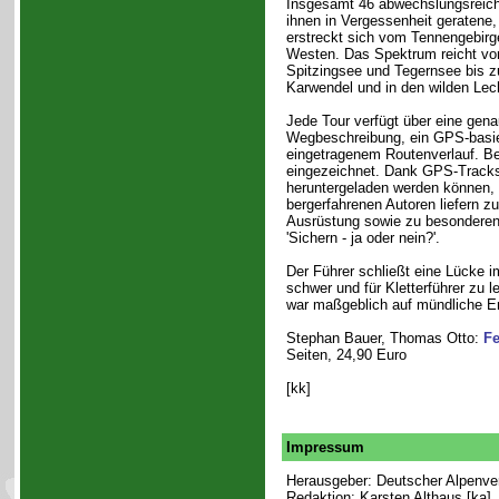
Insgesamt 46 abwechslungsreiche 
ihnen in Vergessenheit geratene
erstreckt sich vom Tennengebirge
Westen. Das Spektrum reicht vo
Spitzingsee und Tegernsee bis z
Karwendel und in den wilden Lech
Jede Tour verfügt über eine genau
Wegbeschreibung, ein GPS-basier
eingetragenem Routenverlauf. Bei
eingezeichnet. Dank GPS-Tracks,
heruntergeladen werden können, w
bergerfahrenen Autoren liefern z
Ausrüstung sowie zu besonderen
'Sichern - ja oder nein?'.
Der Führer schließt eine Lücke i
schwer und für Kletterführer zu le
war maßgeblich auf mündliche 
Stephan Bauer, Thomas Otto:
Fe
Seiten, 24,90 Euro
[kk]
Impressum
Herausgeber: Deutscher Alpenvere
Redaktion: Karsten Althaus [ka]