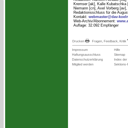
Kremser [ak], Kalle Kubatschka [
Niemann [cn], Axel Vorberg [av]
Redaktionsschluss für die Augus
Kontakt:
webmaster@dav-koeln
Web-Archiv/Abonnement:
www.a
Auflage: 32.092 Empfänger
Drucken
Fragen, Feedback, Kritik
Impressum
Hilfe
Haftungsausschluss
Sitemap
Datenschutzerklärung
Index der
Mitglied werden
Sektions-