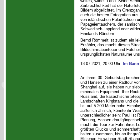
weites, wildes Land. Seine Schö
Zerbrechlichkeit hat der Naturfoto
Bildern abgelichtet. Im Grenzgan
euch die besten Fotografien aus 
von isländischen Polarfüchsen u
Papageientauchern, der samisch
Schwedisch-Lappland oder wilde
Finnlands Rändern.
Bernd Römmelt ist zudem ein lei
Erzähler, das macht diesen Stre
Bildschirmabenteuer und Fotoho
ursprünglichsten Naturräume uns
18.07.2021, 20:00 Uhr:
Im Bann
An ihrem 30. Geburtstag brechen 
und Hansen zu einer Radtour von
Shanghai auf, sie haben nur sie
minimales Equipment. Ihre Route
Russland, die kasachische Stepp
Landschaften Kirgistans und di
bis auf 5.200 Meter hohe Himal
äußerlich ähnlich, könnte ihr We
unterschiedlicher sein: Paul ist 
Planung, Hansen draufgängerisch
macht die Tour zur Fahrt ihres 
größten Glücks und schmerzhafte
halten zusammen, bis an ihr groß
Millionen-Einwohner-Stadt Shangh