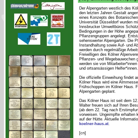
Der Alpengarten westlich des Köl
den letzten Jahren Gestalt ang
eines Konzepts des Botanischen 
Universität Düsseldorf wurden mi
Innsbrucker Umweltbüros Schütz
Bedingungen in der Höhe angepa
Pflanzengruppen angelegt. Entsta
sehenswerter Alpengarten. Die Pf
Instandhaltung sowie Auf- und 
werden durch regelmäßige Arbeit
Freiwilligen des Kölner Alpenve
Pflanzen- und Wegebauwochen gel
werden sie von Mitarbeiter*inne
und ortsansässigen Helfer*innen.
Die offizielle Einweihung findet 
Kölner Haus wird eine Almmesse 
Frühschoppen im Kölner Haus. Fü
Alpengarten geplant.
Das Kölner Haus ist seit dem 12.
Walter freuen sich auf Ihren Be
(ab dem 22. Tag nach Erstimpfun
vorweisen. Ungeimpfte erhalten k
auf der Hütte. Aktuelle Informa
koelner-haus.at
.
[cn]