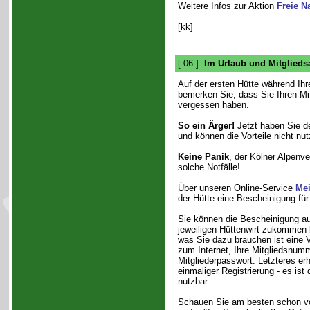
Weitere Infos zur Aktion
Freie N
[kk]
[ 06 ]
Im Urlaub und Mitglied
Auf der ersten Hütte während Ihr
bemerken Sie, dass Sie Ihren Mi
vergessen haben.
So ein Ärger!
Jetzt haben Sie de
und können die Vorteile nicht nu
Keine Panik
, der Kölner Alpenve
solche Notfälle!
Über unseren Online-Service
Mei
der Hütte eine Bescheinigung für
Sie können die Bescheinigung a
jeweiligen Hüttenwirt zukommen 
was Sie dazu brauchen ist eine 
zum Internet, Ihre Mitgliedsnum
Mitgliederpasswort. Letzteres er
einmaliger Registrierung - es ist 
nutzbar.
Schauen Sie am besten schon vor