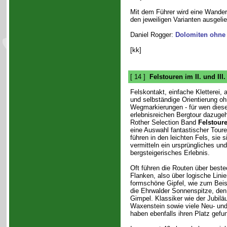
Mit dem Führer wird eine Wande
den jeweiligen Varianten ausgelief
Daniel Rogger:
Dolomiten ohne
[kk]
[ 14 ]
Felstouren im II. und III
Felskontakt, einfache Kletterei,
und selbständige Orientierung oh
Wegmarkierungen - für wen dies
erlebnisreichen Bergtour dazugeh
Rother Selection Band
Felstoure
eine Auswahl fantastischer Toure
führen in den leichten Fels, sie 
vermitteln ein ursprüngliches u
bergsteigerisches Erlebnis.
Oft führen die Routen über best
Flanken, also über logische Linie
formschöne Gipfel, wie zum Beisp
die Ehrwalder Sonnenspitze, den
Gimpel. Klassiker wie der Jubilä
Waxenstein sowie viele Neu- un
haben ebenfalls ihren Platz gefu