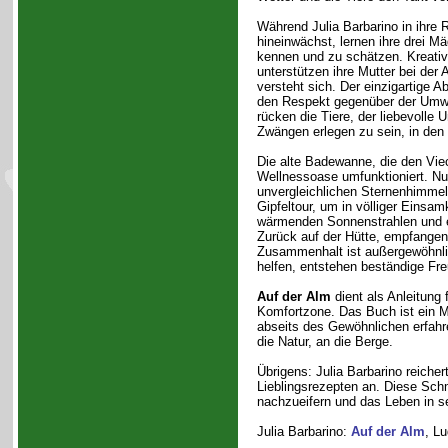
Während Julia Barbarino in ihre 
hineinwächst, lernen ihre drei 
kennen und zu schätzen. Kreativ
unterstützen ihre Mutter bei der 
versteht sich. Der einzigartige A
den Respekt gegenüber der Umw
rücken die Tiere, der liebevolle 
Zwängen erlegen zu sein, in den 
Die alte Badewanne, die den Viec
Wellnessoase umfunktioniert. Nu
unvergleichlichen Sternenhimmel
Gipfeltour, um in völliger Einsa
wärmenden Sonnenstrahlen und 
Zurück auf der Hütte, empfangen 
Zusammenhalt ist außergewöhnli
helfen, entstehen beständige Fr
Auf der Alm
dient als Anleitung 
Komfortzone. Das Buch ist ein M
abseits des Gewöhnlichen erfahre
die Natur, an die Berge.
Übrigens: Julia Barbarino reiche
Lieblingsrezepten an. Diese Sch
nachzueifern und das Leben in se
Julia Barbarino:
Auf der Alm
, Lu