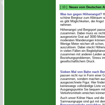
[ 10 ]
Neues vom Deutschen Al
Was tun gegen Höhenangst?
Hö
schöne Bergtour zum Albtraum w
es gibt Möglichkeiten, der Angst
nehmen.
Höhenangst und Bergsport passe
zusammen. Dabei muss es nicht
ausgesetzte Grat auf 3000 Meter 
moderaten Wanderungen können 
Wenige Meter reichen oft scho
auszulösen. Dabei steckt Höhena
in vielen Fällen ein Begleitphäno
zusammen mit anderen Leiden auf
Beziehungsproblemen, Stress im
gesellschaftlichem Druck.
Sieben Mal von Bahn nach Be
passen nicht nur in Form einer 
zusammen, sondern machen auch
ausgezeichnete Figur. Hier finde
keineswegs vollständige Liste vo
Ausgangspunkte Sie bequem mit 
Verkehrsmitteln erreichen können
Auch unser Kölner Haus und die 
Samnaungruppe sind gut mit d
Personenverkehr erreichbar
: 