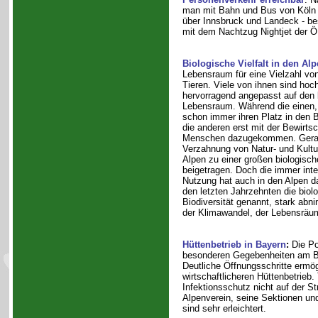
man mit Bahn und Bus von Köln 
über Innsbruck und Landeck - be
mit dem Nachtzug Nightjet der 
Biologische Vielfalt in den Al
Lebensraum für eine Vielzahl vo
Tieren. Viele von ihnen sind hoch
hervorragend angepasst auf den 
Lebensraum. Während die einen,
schon immer ihren Platz in den B
die anderen erst mit der Bewirts
Menschen dazugekommen. Gerad
Verzahnung von Natur- und Kultu
Alpen zu einer großen biologische
beigetragen. Doch die immer int
Nutzung hat auch in den Alpen da
den letzten Jahrzehnten die biolo
Biodiversität genannt, stark ab
der Klimawandel, der Lebensräum
Hüttenbetrieb in Bayern
:
Die Pol
besonderen Gegebenheiten am Be
Deutliche Öffnungsschritte ermög
wirtschaftlicheren Hüttenbetrieb.
Infektionsschutz nicht auf der S
Alpenverein, seine Sektionen und
sind sehr erleichtert.