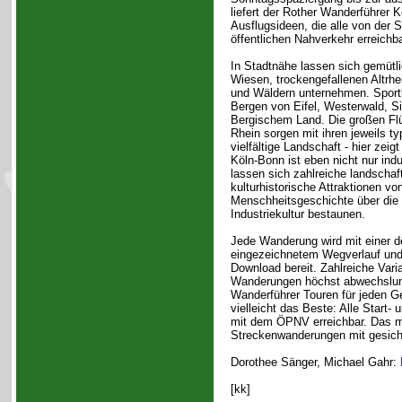
liefert der Rother Wanderführer 
Ausflugsideen, die alle von der 
öffentlichen Nahverkehr erreichba
In Stadtnähe lassen sich gemüt
Wiesen, trockengefallenen Altrh
und Wäldern unternehmen. Sportli
Bergen von Eifel, Westerwald, S
Bergischem Land. Die großen Fl
Rhein sorgen mit ihren jeweils ty
vielfältige Landschaft - hier zeig
Köln-Bonn ist eben nicht nur ind
lassen sich zahlreiche landschaf
kulturhistorische Attraktionen v
Menschheitsgeschichte über die 
Industriekultur bestaunen.
Jede Wanderung wird mit einer d
eingezeichnetem Wegverlauf und
Download bereit. Zahlreiche Var
Wanderungen höchst abwechslungs
Wanderführer Touren für jeden Ge
vielleicht das Beste: Alle Start
mit dem ÖPNV erreichbar. Das ma
Streckenwanderungen mit gesich
Dorothee Sänger, Michael Gahr:
[kk]