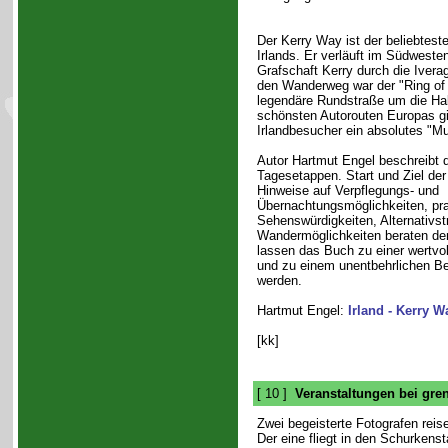
Der Kerry Way ist der beliebtes
Irlands. Er verläuft im Südwesten
Grafschaft Kerry durch die Iverag
den Wanderweg war der "Ring of 
legendäre Rundstraße um die Halb
schönsten Autorouten Europas gil
Irlandbesucher ein absolutes "Mu
Autor Hartmut Engel beschreibt 
Tagesetappen. Start und Ziel der
Hinweise auf Verpflegungs- und
Übernachtungsmöglichkeiten, pra
Sehenswürdigkeiten, Alternativst
Wandermöglichkeiten beraten den
lassen das Buch zu einer wertvol
und zu einem unentbehrlichen Be
werden.
Hartmut Engel:
Irland - Kerry W
[kk]
[ 10 ]
Veranstaltungen bei gre
Zwei begeisterte Fotografen reise
Der eine fliegt in den Schurkens