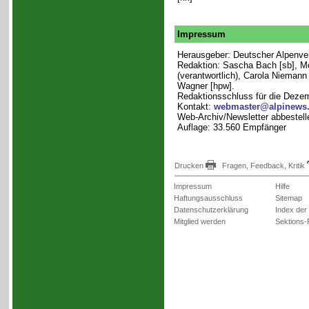
Impressum
Herausgeber: Deutscher Alpenvere
Redaktion: Sascha Bach [sb], M
(verantwortlich), Carola Niemann 
Wagner [hpw].
Redaktionsschluss für die Deze
Kontakt:
webmaster@alpinews
Web-Archiv/Newsletter abbestell
Auflage: 33.560 Empfänger
Drucken
Fragen, Feedback, Kritik
Impressum
Hilfe
Haftungsausschluss
Sitemap
Datenschutzerklärung
Index der
Mitglied werden
Sektions-