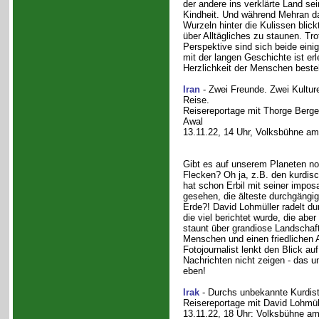
der andere ins verklärte Land sei
Kindheit. Und während Mehran d
Wurzeln hinter die Kulissen blic
über Alltägliches zu staunen. Tr
Perspektive sind sich beide einig
mit der langen Geschichte ist er
Herzlichkeit der Menschen besteh
Iran
- Zwei Freunde. Zwei Kultu
Reise.
Reisereportage mit Thorge Berg
Awal
13.11.22, 14 Uhr, Volksbühne am
Gibt es auf unserem Planeten n
Flecken? Oh ja, z.B. den kurdis
hat schon Erbil mit seiner imposa
gesehen, die älteste durchgängi
Erde?! David Lohmüller radelt du
die viel berichtet wurde, die aber
staunt über grandiose Landschaft
Menschen und einen friedlichen A
Fotojournalist lenkt den Blick au
Nachrichten nicht zeigen - das u
eben!
Irak
- Durchs unbekannte Kurdis
Reisereportage mit David Lohmül
13.11.22, 18 Uhr: Volksbühne am