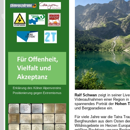
Erklärung des Kölner Alpenvereins
Positionierung gegen Extremismus
Ralf Schwan
zeigt in seiner Li
Videoaufnahmen einer Region in d
spannendes Porträt der
Hohen T
und Bergparadiese ein.
Für viele Jahre war die Tatra Tr
Bergfreunden aus dem Osten der R
Wildnisgebiete im Herzen Europas
größten Raubtiere unserer Breite