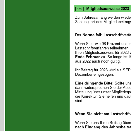
[ 05 ]
Mitgliedsausweise 2023
Zum Jahresanfang werden wieder
Zahlungsart des Mitgliedsbeitrag
Der Normalfall: Lastschriftverf
Wenn Sie - wie 98 Prozent unsere
Lastschriftverfahren teilnehmen,
Ihren Mitgliedsausweis für 2023
Ende Februar
zu. So lange ist I
aus 2022 auch noch gültig.
Ihr Beitrag für 2023 wird als SEP
Dezember eingezogen.
Eine dringende Bitte:
Sollte uns
dann widersprechen Sie der Abbu
Mitteilung über unser Mitgliederp
die Korrektur. Sie helfen uns da
sind.
Wenn Sie nicht am Lastschrift
Wenn Sie uns Ihren Beitrag überw
nach Eingang des Jahresbeitr