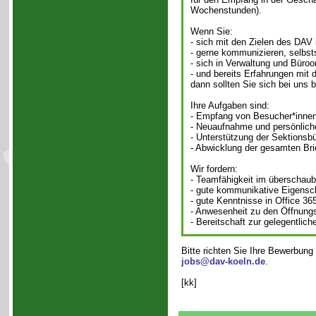
Wochenstunden).
Wenn Sie:
- sich mit den Zielen des DAV 
- gerne kommunizieren, selbstst
- sich in Verwaltung und Büro
- und bereits Erfahrungen mit 
dann sollten Sie sich bei uns 
Ihre Aufgaben sind:
- Empfang von Besucher*innen 
- Neuaufnahme und persönliche
- Unterstützung der Sektionsbü
- Abwicklung der gesamten Bri
Wir fordern:
- Teamfähigkeit im überschaub
- gute kommunikative Eigensch
- gute Kenntnisse in Office 36
- Anwesenheit zu den Öffnungs
- Bereitschaft zur gelegentli
Bitte richten Sie Ihre Bewerbung 
jobs@dav-koeln.de
.
[kk]