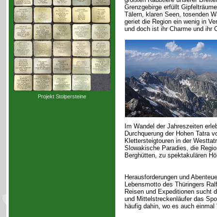
Grenzgebirge erfüllt Gipfelträu
Tälern, klaren Seen, tosenden W
geriet die Region ein wenig in Ve
und doch ist ihr Charme und ihr 
Projekt Stolpersteine
Im Wandel der Jahreszeiten erle
Durchquerung der Hohen Tatra v
Klettersteigtouren in der Westtat
Slowakische Paradies, die Regio
Berghütten, zu spektakulären Hö
Herausforderungen und Abenteue
Lebensmotto des Thüringers Ral
Reisen und Expeditionen sucht de
und Mittelstreckenläufer das Spo
häufig dahin, wo es auch einmal 