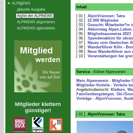
ALPI
N
EWS
Inhalt
A
ktuelle Ausgabe
Ar
c
hiv der ALPINEWS
[ 01 ]
AlpinVisionen: Tatra
[ 02 ]
22.000 Mitglieder
ALPINEWS ab
o
nnieren
[ 03 ]
Gesucht: Mitarbeiter*in i
ALPINEWS a
b
bestellen
[ 04 ]
Aktionstag Alpen.Leben
[ 05 ]
Mitgliedsausweise 2023
[ 06 ]
Spendenaktion für ukrain
[ 07 ]
Neues vom Deutschen Al
[ 08 ]
Wanderführer Köln - Bo
[ 09 ]
Neue Wanderführer aus 
[ 10 ]
Veranstaltungen bei gre
Service
- Kölner Alpenverein
Mein Alpenverein
-
Mitglieder-
Mitglieder-Vorteile
-
Vorteile b
Angebotsübersicht:
Klettern
,
Wa
Familienbergsteigen
,
Ski-/Sno
Vorträge - AlpinVisionen
,
Ausb
Mitglieder klettern
günstiger!
[ 01 ]
AlpinVisionen: Tatra