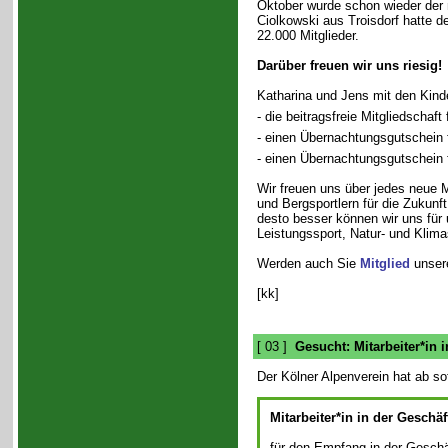
Oktober wurde schon wieder der 
Ciolkowski aus Troisdorf hatte d
22.000 Mitglieder.
Darüber freuen wir uns riesig!
Katharina und Jens mit den Kinde
- die beitragsfreie Mitgliedschaft
- einen Übernachtungsgutschein f
- einen Übernachtungsgutschein 
Wir freuen uns über jedes neue 
und Bergsportlern für die Zukunf
desto besser können wir uns für 
Leistungssport, Natur- und Klim
Werden auch Sie
Mitglied
unsere
[kk]
[ 03 ]
Gesucht: Mitarbeiter*in i
Der Kölner Alpenverein hat ab sof
Mitarbeiter*in in der Geschäf
für den Empfang in der Geschäf