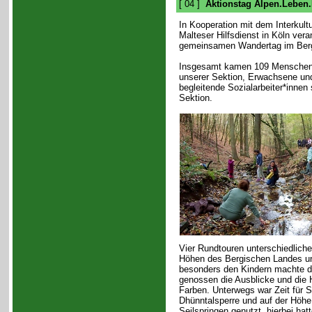
[ 04 ]
Aktionstag Alpen.Leben
In Kooperation mit dem Interkul
Malteser Hilfsdienst in Köln ver
gemeinsamen Wandertag im Berg
Insgesamt kamen 109 Menschen
unserer Sektion, Erwachsene und
begleitende Sozialarbeiter*innen
Sektion.
Vier Rundtouren unterschiedliche
Höhen des Bergischen Landes un
besonders den Kindern machte d
genossen die Ausblicke und die 
Farben. Unterwegs war Zeit für S
Dhünntalsperre und auf der Höhe
Seilspringen genutzt, hierbei hat