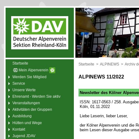
Startseite
Startseite
>
ALPINEWS
>
Archiv 
Mein Alpenverein
ALPINEWS 11/2022
Werden Sie Mitglied
Service
Unsere Werte
Newsletter des Kölner Alpenve
Ehrenamt - Werden Sie aktiv
ISSN: 1617-0563 / 258. Ausgabe 
Veranstaltungen
Köln, 01.11.2022
Aktivitäten der Gruppen
Liebe Leserin, lieber Leser,
Ausbildung
Hütten und Wege
der Kölner Alpenverein und die
Kontakt
beim Lesen dieser Ausgabe unse
Jugend JDAV