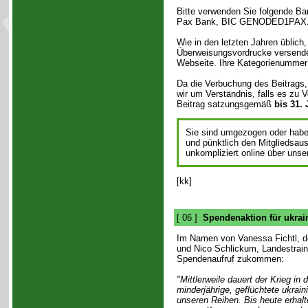
Bitte verwenden Sie folgende B
Pax Bank, BIC GENODED1PAX
Wie in den letzten Jahren üblich
Überweisungsvordrucke versende
Webseite. Ihre Kategorienummer 
Da die Verbuchung des Beitrags, 
wir um Verständnis, falls es zu
Beitrag satzungsgemäß
bis 31.
Sie sind umgezogen oder habe
und pünktlich den Mitgliedsau
unkompliziert online über unser
[kk]
[ 06 ]
Spendenaktion für ukrain
Im Namen von Vanessa Fichtl, de
und Nico Schlickum, Landestrai
Spendenaufruf zukommen:
"Mittlerweile dauert der Krieg in
minderjährige, geflüchtete ukrai
unseren Reihen. Bis heute erhalt