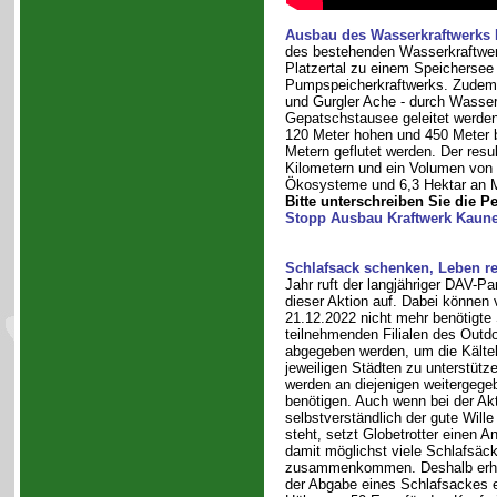
Ausbau des Wasserkraftwerks 
des bestehenden Wasserkraftwerk
Platzertal zu einem Speichersee 
Pumpspeicherkraftwerks. Zudem w
und Gurgler Ache - durch Wasserf
Gepatschstausee geleitet werden.
120 Meter hohen und 450 Meter 
Metern geflutet werden. Der resu
Kilometern und ein Volumen von 4
Ökosysteme und 6,3 Hektar an Mo
Bitte unterschreiben Sie die P
Stopp Ausbau Kraftwerk Kaune
Schlafsack schenken, Leben re
Jahr ruft der langjähriger DAV-Pa
dieser Aktion auf. Dabei können 
21.12.2022 nicht mehr benötigte
teilnehmenden Filialen des Outdo
abgegeben werden, um die Kälteh
jeweiligen Städten zu unterstütz
werden an diejenigen weitergegeb
benötigen. Auch wenn bei der Ak
selbstverständlich der gute Will
steht, setzt Globetrotter einen A
damit möglichst viele Schlafsäc
zusammenkommen. Deshalb erha
der Abgabe eines Schlafsackes e