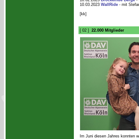
10.03.2023
WallRide
- mit Stef
[kk]
[ 02 ]
22.000 Mitglieder
Im Juni diesen Jahres konnten wi