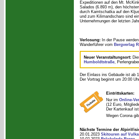
Expeditionen auf den Mt. McKinl
Salados (6.893 m), den höchsten
durch Kamtschatka auf den Klj
und zum Kilimandscharo sind ein
Unternehmungen der letzten Jahr
Verlosung:
In der Pause werden
Wanderführer vom
Bergverlag R
Neuer Veranstaltungsort:
Dies
Humboldtstraße
, Perlengraben
Der Einlass ins Gebäude ist ab 1
Der Vortrag beginnt um 20:00 Uhr
Eintrittskarten:
Nur im
Online-Ve
(12 Euro, Mitglied
Der Kartenkauf ist
Wegen Corona gib
Nächste Termine der AlpinVisi
20.01.2023
Skitouren auf Vulk
10.02.2023
Bröckelnde Berge
- 