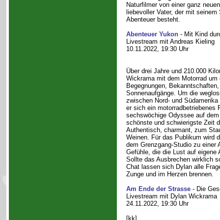
Naturfilmer von einer ganz neuen
liebevoller Vater, der mit seinem
Abenteuer besteht.
Abenteuer Yukon
- Mit Kind du
Livestream mit Andreas Kieling
10.11.2022, 19:30 Uhr
Über drei Jahre und 210.000 Kilo
Wickrama mit dem Motorrad um 
Begegnungen, Bekanntschaften,
Sonnenaufgänge. Um die weglos
zwischen Nord- und Südamerika 
er sich ein motorradbetriebenes 
sechswöchige Odyssee auf dem P
schönste und schwierigste Zeit d
Authentisch, charmant, zum Sta
Weinen. Für das Publikum wird d
dem Grenzgang-Studio zu einer A
Gefühle, die die Lust auf eigene
Sollte das Ausbrechen wirklich s
Chat lassen sich Dylan alle Frage
Zunge und im Herzen brennen.
Am Ende der Strasse
- Die Gesc
Livestream mit Dylan Wickrama
24.11.2022, 19:30 Uhr
[kk]