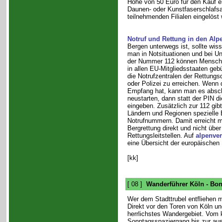
Höhe von 50 Euro für den Kauf ei
Daunen- oder Kunstfaserschlafsa
teilnehmenden Filialen eingelöst
Notruf und Rettung in den Alp
Bergen unterwegs ist, sollte wi
man in Notsituationen und bei Un
der Nummer 112 können Menschen
in allen EU-Mitgliedsstaaten geb
die Notrufzentralen der Rettungs
oder Polizei zu erreichen. Wenn
Empfang hat, kann man es absc
neustarten, dann statt der PIN 
eingeben. Zusätzlich zur 112 gib
Ländern und Regionen spezielle 
Notrufnummern. Damit erreicht ma
Bergrettung direkt und nicht über
Rettungsleitstellen. Auf
alpenver
eine Übersicht der europäischen
[kk]
[ 08 ]
Wanderführer Köln - Bo
Wer dem Stadttrubel entfliehen m
Direkt vor den Toren von Köln u
herrlichstes Wandergebiet. Vom 
Sonntagsspaziergang bis zur au