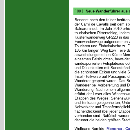
[ 09 ]
Neue Wanderführer aus 
Benannt nach den früher beritten
der Camí de Cavalls seit dem spä
Baleareninsel. Im Jahr 2010 erhi
touristischen Ritterschlag, indem
Küstenwanderweg GR223 in das 
Fernwanderwege aufgenommen w
Touristen und Einheimische zu F
185 km langen Weg bzw. Teile d
abwechslungsreichen Küste Meno
einsamen Felsbuchten, bewaldet
windexponierten Felsplateaus ode
und Dünenketten mit Sandstränd
die schönsten Ecken und viele S
Insel - teilweise auf Passagen, d
Wanderer gesperrt waren. Das Bu
Wanderer bei Vorbereitung und D
Wanderung. Nach einem allgemein
erfährt der Leser alles Wissensw
Etappen des Weges: Sehenswürdi
und Einkaufsgelegenheiten, Unter
Nahverkehr und Transfermöglichkei
flächendeckend (bei jeder Etapp
vorhanden sind. Natürlich werde
darunter die beiden größten Städt
Wolfgang Barelds:
Menorca - Ca