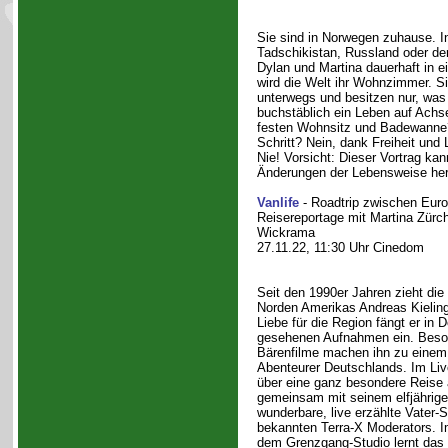
Sie sind in Norwegen zuhause. I
Tadschikistan, Russland oder de
Dylan und Martina dauerhaft in 
wird die Welt ihr Wohnzimmer. Si
unterwegs und besitzen nur, was
buchstäblich ein Leben auf Achs
festen Wohnsitz und Badewanne
Schritt? Nein, dank Freiheit und 
Nie! Vorsicht: Dieser Vortrag kan
Änderungen der Lebensweise her
Vanlife
- Roadtrip zwischen Euro
Reisereportage mit Martina Zürc
Wickrama
27.11.22, 11:30 Uhr Cinedom
Seit den 1990er Jahren zieht die
Norden Amerikas Andreas Kieling
Liebe für die Region fängt er in 
gesehenen Aufnahmen ein. Beso
Bärenfilme machen ihn zu einem 
Abenteurer Deutschlands. Im Liv
über eine ganz besondere Reise
gemeinsam mit seinem elfjährige
wunderbare, live erzählte Vater
bekannten Terra-X Moderators. 
dem Grenzgang-Studio lernt das