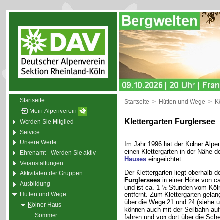
Startseite
Startseite
>
Hütten und Wege
>
K
Mein Alpenverein
Klettergarten Furglersee
Werden Sie Mitglied
Service
Unsere Werte
Im Jahr 1996 hat der Kölner Alpe
einen Klettergarten in der Nähe 
Ehrenamt - Werden Sie aktiv
Hauses
eingerichtet.
Veranstaltungen
Der Klettergarten liegt oberhalb d
Aktivitäten der Gruppen
Furglersees
in einer Höhe von c
Ausbildung
und ist ca. 1 ½ Stunden vom Köl
H
ütten und Wege
entfernt. Zum Klettergarten gelan
über die Wege 21 und 24 (siehe u
K
ölner Haus
können auch mit der Seilbahn auf
S
ommer
fahren und von dort über die Sch