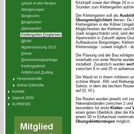
Kitzköpfl sowie den Wege 24 in c
U
rlaub in den Bergen
Stunden zum Klettergarten aufste
Wan
d
erungen
Der Klettergarten soll als
Ausbild
Berg
t
ouren
Übungsmöglichkeit
dienen. Da i
B
ergblumen
Klettergärten in der Kölner Umge
A
lpengarten
Möglichkeiten der Kletterer und Al
stark eingeschränkt sind, wird de
Klettergarten
F
urglersee
Alpenverein in Zukunft alpine Gru
W
inter
Aufbaukurse Bergsteigen, Kletter
Klettersteige - soweit möglich - d
M
o
dernisierung 2013
P
reise
Die Planung und der Bau erfolgte
Innerhalb von einer Woche wurd
R
eservierungsanfrage
installiert. Zusätzlich wurden
sech
Karten
m
aterial
zwischen 8 m und 25 m aufweise
Anfahrt und
Z
ustieg
Die Wand ist in ihrem mittleren u
Hexenseehütte
schöne Wand-, Riß- und Reibungskle
Kölner Eifelhütte
Sektor, in dem die leichten Route
auf (II, III-).
Kontakt
Jugend JDAV
Die Routen wurden jeweils mit zwe
Hakenabständen zwischen 2 und 4 
ALPINEWS
besonders für erste
Kletter-
und
einen guten Überblick über die Kl
einem 50 m Einfachseil mehrmals a
Übungsklettersteigen
möglich.