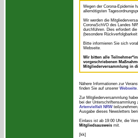
Wegen der Corona-Epidemie ha
allernötigsten Tagesordnungs
Wir werden die Mitgliedervers
CoronaSchVO des Landes N
durchführen. Dies erfordert di
(besondere Rückverfolgbarkei
Bitte informieren Sie sich vora
Webseite.
Wir bitten alle Teilnehmer*in
vorgeschriebenen Maßnahmen
Mitgliederversammlung in d
Nähere Informationen zur Verans
finden Sie auf unserer
Webseite
.
Zur Mitgliederversammlung haben
bei der Unterschriftensammlung 
Artenvielfalt NRW
teilzunehmen, 
Ausgabe dieses Newsletters beri
Einlass ist ab 19:00 Uhr, die Ve
Mitgliedsausweis
mit.
[kk]