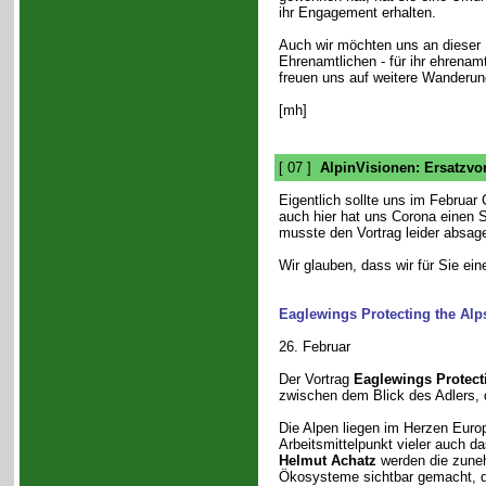
ihr Engagement erhalten.
Auch wir möchten uns an dieser St
Ehrenamtlichen - für ihr ehrena
freuen uns auf weitere Wanderung
[mh]
[ 07 ]
AlpinVisionen: Ersatzvo
Eigentlich sollte uns im Februar 
auch hier hat uns Corona einen S
musste den Vortrag leider absagen
Wir glauben, dass wir für Sie e
Eaglewings Protecting the Alp
26. Februar
Der Vortrag
Eaglewings Protect
zwischen dem Blick des Adlers,
Die Alpen liegen im Herzen Euro
Arbeitsmittelpunkt vieler auch da
Helmut Achatz
werden die zune
Ökosysteme sichtbar gemacht, d