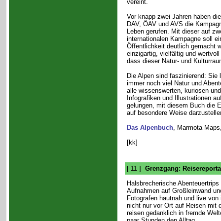
vereint.
Vor knapp zwei Jahren haben die
DAV, ÖAV und AVS die Kampagne
Leben gerufen. Mit dieser auf zw
internationalen Kampagne soll ein
Öffentlichkeit deutlich gemacht 
einzigartig, vielfältig und wertvol
dass dieser Natur- und Kulturrau
Die Alpen sind faszinierend: Sie 
immer noch viel Natur und Abente
alle wissenswerten, kuriosen un
Infografiken und Illustrationen a
gelungen, mit diesem Buch die Ei
auf besondere Weise darzustelle
Das Alpenbuch
, Marmota Maps,
[kk]
[ 11 ]
Grenzgang: Reisereport
Halsbrecherische Abenteuertrips
Aufnahmen auf Großleinwand und
Fotografen hautnah und live von 
nicht nur vor Ort auf Reisen mi
reisen gedanklich in fremde Welt
paar Stunden den Alltag.