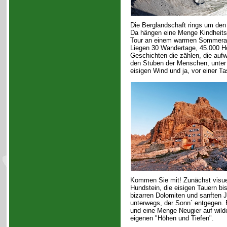
Die Berglandschaft rings um den
Da hängen eine Menge Kindheits
Tour an einem warmen Sommerab
Liegen 30 Wandertage, 45.000 Hö
Geschichten die zählen, die aufw
den Stuben der Menschen, unter 
eisigen Wind und ja, vor einer 
Kommen Sie mit! Zunächst visuel
Hundstein, die eisigen Tauern bi
bizarren Dolomiten und sanften Ju
unterwegs, der Sonn´ entgegen. 
und eine Menge Neugier auf wil
eigenen "Höhen und Tiefen".