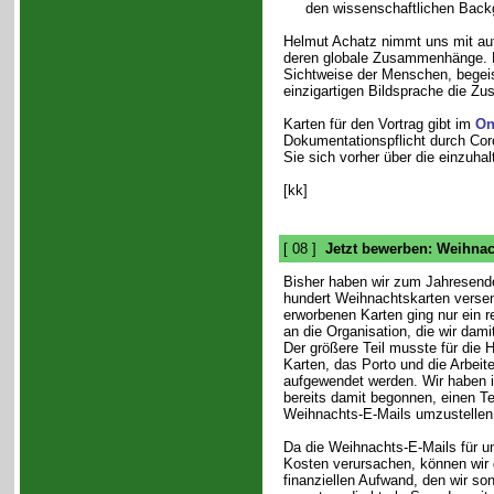
den wissenschaftlichen Backg
Helmut Achatz nimmt uns mit auf
deren globale Zusammenhänge. De
Sichtweise der Menschen, begeist
einzigartigen Bildsprache die Zu
Karten für den Vortrag gibt im
On
Dokumentationspflicht durch Cor
Sie sich vorher über die einzu
[kk]
[ 08 ]
Jetzt bewerben: Weihna
Bisher haben wir zum Jahresend
hundert Weihnachtskarten verse
erworbenen Karten ging nur ein rel
an die Organisation, die wir dami
Der größere Teil musste für die H
Karten, das Porto und die Arbeit
aufgewendet werden. Wir haben i
bereits damit begonnen, einen Tei
Weihnachts-E-Mails umzustellen
Da die Weihnachts-E-Mails für u
Kosten verursachen, können wir
finanziellen Aufwand, den wir so