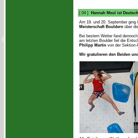
[ 04 ]
Hannah Meul ist Deutsch
Am 19. und 20. September ging 
Meisterschaft Bouldern
über die
Bei bestem Wetter fand dennoch 
am letzten Boulder fiel die Ents
Philipp Martin
von der Sektion A
Wir gratulieren den Beiden un