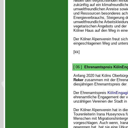
Neben den verpflichtenden Mindes
zukünftig auf ein klimafreundlic
umweltfreundlichen Anreise sow
und Ressourcen besonderes ach
Energieverbrauchs, Steigerung de
umweltfreundliche Arbeitskleidun
vegetarischen Angebots und der 
Kölner Haus auf den Weg in eine 
Der Kölner Alpenverein freut sic
eingeschlagenen Weg und unterstü
[kk]
[ 06 ]
Ehrenamtspreis KölnEng
Anfang 2020 hat Kölns Oberbürg
Reker
zusammen mit der Ehren
diesjährigen Ehrenamtspreis der 
Der Ehrenamtspreis
KölnEngagi
ehrenamtliche Engagement der vi
unzähligen Vereinen der Stadt in
Der Kölner Alpenverein hat in di
Tourenleiterin Irana Huseynova f
Menschen mit Migrationshintergr
vorgeschlagen. Auch wenn, Irana
gewonnen hat, hat sie eine Urkun