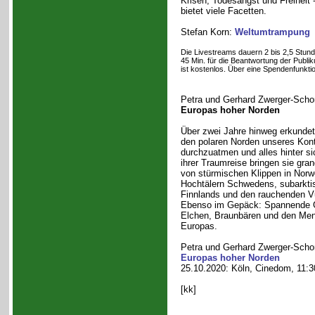
Krisen, Todesangst und Freiheit
bietet viele Facetten.
Stefan Korn:
Weltumtrampung
Die Livestreams dauern 2 bis 2,5 Stund
45 Min. für die Beantwortung der Publi
ist kostenlos. Über eine Spendenfunkt
Petra und Gerhard Zwerger-Scho
Europas hoher Norden
Über zwei Jahre hinweg erkundet
den polaren Norden unseres Kont
durchzuatmen und alles hinter si
ihrer Traumreise bringen sie gran
von stürmischen Klippen in Nor
Hochtälern Schwedens, subarkti
Finnlands und den rauchenden V
Ebenso im Gepäck: Spannende 
Elchen, Braunbären und den M
Europas.
Petra und Gerhard Zwerger-Scho
Europas hoher Norden
25.10.2020: Köln, Cinedom, 11:3
[kk]