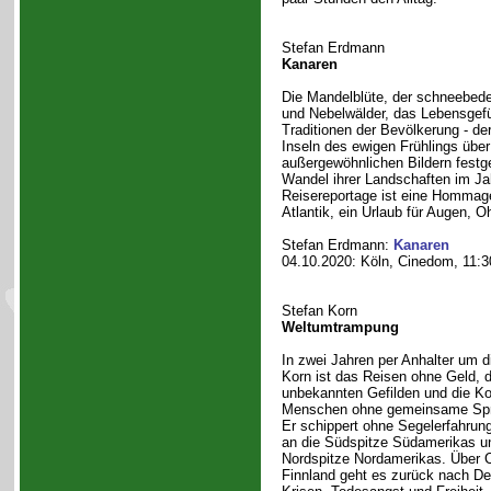
Stefan Erdmann
Kanaren
Die Mandelblüte, der schneebed
und Nebelwälder, das Lebensgefü
Traditionen der Bevölkerung - de
Inseln des ewigen Frühlings über
außergewöhnlichen Bildern festg
Wandel ihrer Landschaften im Ja
Reisereportage ist eine Hommage
Atlantik, ein Urlaub für Augen, O
Stefan Erdmann:
Kanaren
04.10.2020: Köln, Cinedom, 11:3
Stefan Korn
Weltumtrampung
In zwei Jahren per Anhalter um d
Korn ist das Reisen ohne Geld, di
unbekannten Gefilden und die K
Menschen ohne gemeinsame Spra
Er schippert ohne Segelerfahrung
an die Südspitze Südamerikas un
Nordspitze Nordamerikas. Über C
Finnland geht es zurück nach De