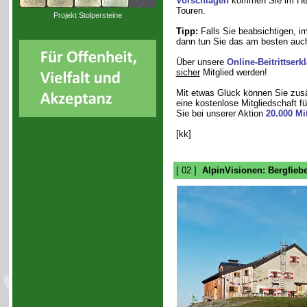
Vorschlägen
kommen Sie im Herb
Touren.
Projekt Stolpersteine
Tipp:
Falls Sie beabsichtigen, i
dann tun Sie das am besten auch
Über unsere
Online-Beitrittserk
sicher
Mitglied werden!
Mit etwas Glück können Sie zusät
eine kostenlose Mitgliedschaft f
Sie bei unserer Aktion
20.000 Mi
[kk]
[ 02 ]
AlpinVisionen: Bergfieb