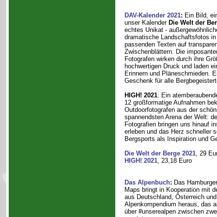
DAV-Kalender 2021
:
Ein Bild, ei
unser Kalender
Die Welt der Be
echtes Unikat - außergewöhnlic
dramatische Landschaftsfotos in
passenden Texten auf transpare
Zwischenblättern. Die imposante
Fotografen wirken durch ihre Gr
hochwertigen Druck und laden e
Erinnern und Pläneschmieden. E
Geschenk für alle Bergbegeistert
HIGH! 2021
: Ein atemberaubend
12 großformatige Aufnahmen bek
Outdoorfotografen aus der schön
spannendsten Arena der Welt: de
Fotografien bringen uns hinauf i
erleben und das Herz schneller 
Bergsports als Inspiration und G
Die Welt der Berge 2021
, 29 Eu
HIGH! 2021
, 23,18 Euro
Das Alpenbuch
:
Das Hamburger
Maps bringt in Kooperation mit d
aus Deutschland, Österreich und 
Alpenkompendium heraus, das a
über #unserealpen zwischen zwe