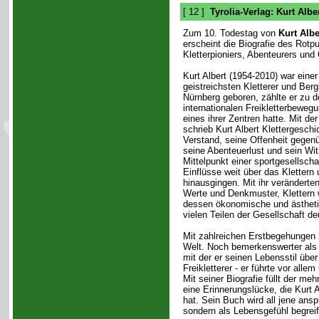
[ 12 ]
Tyrolia-Verlag: Kurt Albe
Zum 10. Todestag von
Kurt Albe
erscheint die Biografie des Rotpu
Kletterpioniers, Abenteurers und
Kurt Albert (1954-2010) war einer
geistreichsten Kletterer und Bergs
Nürnberg geboren, zählte er zu d
internationalen Freikletterbewegu
eines ihrer Zentren hatte. Mit de
schrieb Kurt Albert Klettergeschi
Verstand, seine Offenheit gege
seine Abenteuerlust und sein Wi
Mittelpunkt einer sportgesellscha
Einflüsse weit über das Klettern
hinausgingen. Mit ihr veränderten
Werte und Denkmuster, Klettern 
dessen ökonomische und ästheti
vielen Teilen der Gesellschaft deu
Mit zahlreichen Erstbegehungen h
Welt. Noch bemerkenswerter als 
mit der er seinen Lebensstil über
Freikletterer - er führte vor all
Mit seiner Biografie füllt der 
eine Erinnerungslücke, die Kurt 
hat. Sein Buch wird all jene ansp
sondern als Lebensgefühl begreif