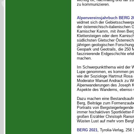
zu kommunizieren.
Alpenvereinsjahrbuch BERG 2
widmet sich der Gebietsschwerpu
der österreichisch-italienischen
Karnischer Kamm, mit ihren Berg
Klettersteigen oder dem Karnis
südlichsten Gletscher Österreich
jährigen geologischen Forschungs
Geopark und Geotrails, die 250 M
faszinierende Erdgeschichte erle
machen.
Im Schwerpunktthema wird der 
Lupe genommen, es kommen pr
wie der Soziologe Hartmut Rosa 
Moderator Manuel Andrack zu Wo
Alpenwanderungen des Joseph Ky
Aspekte des Wanderns, ebenso w
Dazu machen eine Bestandsaufna
Berg, Beiträge zum Formenzauber
Portraits von Bergsteigerlegend
immer hochaktiven Sportkletter-P
großen Erzähler Christoph Rans
Wüsten Lust auf mehr vom Berg
BERG 2021
, Tyrolia-Verlag, 256