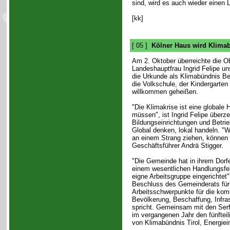
sind, wird es auch wieder einen
[kk]
[ 05 ]
Kölner Haus wird Klimab
Am 2. Oktober überreichte die Ob
Landeshauptfrau Ingrid Felipe un
die Urkunde als Klimabündnis B
die Volkschule, der Kindergarte
willkommen geheißen.
"Die Klimakrise ist eine globale
müssen", ist Ingrid Felipe überz
Bildungseinrichtungen und Betri
Global denken, lokal handeln. "
an einem Strang ziehen, können 
Geschäftsführer Andrä Stigger.
"Die Gemeinde hat in ihrem Dorf
einem wesentlichen Handlungsfel
eigne Arbeitsgruppe eingerichtet"
Beschluss des Gemeinderats für 
Arbeitsschwerpunkte für die kom
Bevölkerung, Beschaffung, Infras
spricht. Gemeinsam mit den Serf
im vergangenen Jahr den fünfte
von Klimabündnis Tirol, Energiein