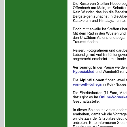
Die Reise von Steffen Hoppe be
Offenbach am Main, im Schatten
Kein Wunder, das ihn die Begeist
Bergsteigen zunächst in die Alpe
Karakorum und Himalaya führte.
Doch mittlerweile ist Steffen übe
Mit dem Rad in den Wüsten und S
den Urwäldern Asiens und sogar 
Traumstränden.
Reisen, Fotografieren und darübe
Lebendig, mit viel Einfühlungsv
angebracht erscheint - mit Ironie.
Verlosung:
In der Pause werden
HypoxiaMed
und Wanderführer
Die
AlpinVisionen
finden jeweil
von-Sell-Kollegs
in Köln-Nippes 
Die Eintrittskarten (11 Euro, Mit
dazu gibt es im
Online-Vorverka
Geschäftsstelle.
In dieser Saison ist vieles ande
erarbeiten, damit wir die Vorträ
wir die Zahl der Sitzplätze deut
anbieten. Bitte informieren Sie s
Regeln und Maßnahmen.