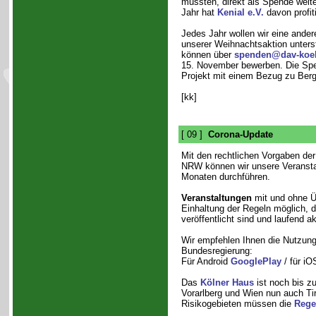
mussten, direkt als Spende weite
Jahr hat
Kenial e.V.
davon profiti
Jedes Jahr wollen wir eine ander
unserer Weihnachtsaktion unters
können über
spenden@dav-koel
15. November bewerben. Die Spen
Projekt mit einem Bezug zu Berg
[kk]
[ 09 ]
Corona-Update
Mit den rechtlichen Vorgaben de
NRW können wir unsere Veranstal
Monaten durchführen.
Veranstaltungen
mit und ohne Ü
Einhaltung der Regeln möglich, d
veröffentlicht sind und laufend ak
Wir empfehlen Ihnen die Nutzun
Bundesregierung:
Für Android
GooglePlay
/ für i
Das
Kölner Haus
ist noch bis z
Vorarlberg und Wien nun auch Tir
Risikogebieten müssen die
Rege