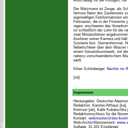
entschädigt für die frostigen, n
Der Watzmann ist Zeuge, als Sch
famose Natur des Zaubersees sa
eigenwilligen Felsformationen ei
Felsnasen, die in der Finsternis p
ragen, erschweren das Vorankom
ist schließlich der Lohn für die 
zwei Miniaturfelsen angekommen,
Auslöser seiner Kamera und hält
Szenerie fest. Sternenhimmel, H
Nebelschleier über dem Wasser
einem Gesamtkunstwerk, mit de
nahezu verschwenderischem Ma
weiß.
Kilian Schönberger:
Nachts im 
[sb]
Impressum
Herausgeber: Deutscher Alpenvere
Redaktion: Karsten Althaus [ka]
Kremser [ak], Kalle Kubatschka [k
Redaktionsschluss für die Nove
Kontakt:
webmaster@dav-koeln
Web-Archiv/Abonnement:
www.a
Auflage: 31.101 Empfänger