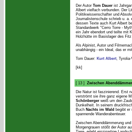
Der Autor
Tom Dauer
ist Jahrgan
Albert vielfach verbunden. Der Li
Politikwissenschafter und Absol
Journalistenschule schrieb u. a.
dessen Texte auch Kurt Albert b
Standardwerk "Cerro Torre - Myth
ein Jahr ebendort und teilte mit 
Holzhütte im Basislager des Fitz
Als Alpinist, Autor und Filmemach
unabhängig - ein Ideal, das er mit 
Tom Dauer:
Kurt Albert
, Tyrolia
[kk]
[ 13 ]
Zwischen Abenddämmer
Die Natur ist faszinierend. Erst 
verströmt sie ihre ganz eigene 
Schönberger
weiß um den Zaube
Dunkelheit. In seinem druckfrisc
Buch
Nachts im Wald
begibt er 
spannende Wanderabenteuer.
Zwischen Abenddämmerung und
Morgengrauen stößt der Autor au
Tiere, erlebt einzigartige Landsc