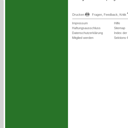
Drucken
Fragen, Feedback, Kritik
Impressum
Hilfe
Haftungsausschluss
Sitemap
Datenschutzerklärung
Index der
Mitglied werden
Sektions-