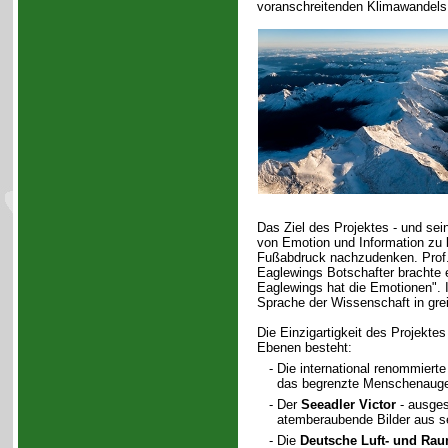
voranschreitenden Klimawandels 
Das Ziel des Projektes - und sei
von Emotion und Information zu 
Fußabdruck nachzudenken. Prof. 
Eaglewings Botschafter brachte e
Eaglewings hat die Emotionen". I
Sprache der Wissenschaft in gre
Die Einzigartigkeit des Projektes
Ebenen besteht:
- Die international renommierte
das begrenzte Menschenauge
- Der
Seeadler Victor
- ausgest
atemberaubende Bilder aus sein
- Die
Deutsche Luft- und Rau