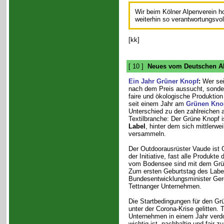
Wir beim Kölner Alpenverein h
weiterhin so verantwortungsvol
[kk]
[ 10 ]
Neues vom Deutschen Al
Ein Jahr Grüner Knopf
:
Wer sei
nach dem Preis aussucht, sonde
faire und ökologische Produktion 
seit einem Jahr am
Grünen Kno
Unterschied zu den zahlreichen 
Textilbranche: Der Grüne Knopf i
Label
, hinter dem sich mittlerw
versammeln.
Der Outdoorausrüster Vaude ist 
der Initiative, fast alle Produkt
vom Bodensee sind mit dem Grüne
Zum ersten Geburtstag des Labe
Bundesentwicklungsminister Ger
Tettnanger Unternehmen.
Die Startbedingungen für den Grü
unter der Corona-Krise gelitten.
Unternehmen in einem Jahr verdo
wichtig ist, nachhaltig und fair 