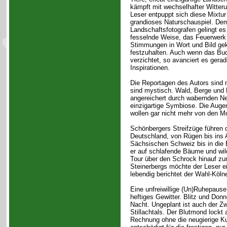
kämpft mit wechselhafter Witteru
Leser entpuppt sich diese Mixtur
grandioses Naturschauspiel. De
Landschaftsfotografen gelingt es
fesselnde Weise, das Feuerwerk
Stimmungen in Wort und Bild ge
festzuhalten. Auch wenn das Buc
verzichtet, so avanciert es ger
Inspirationen.
Die Reportagen des Autors sind m
sind mystisch. Wald, Berge und 
angereichert durch wabernden Ne
einzigartige Symbiose. Die Auge
wollen gar nicht mehr von den Mo
Schönbergers Streifzüge führen 
Deutschland, von Rügen bis ins A
Sächsischen Schweiz bis in die Eif
er auf schlafende Bäume und wil
Tour über den Schrock hinauf zu
Steinerbergs möchte der Leser ei
lebendig berichtet der Wahl-Kölne
Eine unfreiwillige (Un)Ruhepause
heftiges Gewitter. Blitz und Don
Nacht. Ungeplant ist auch der Z
Stillachtals. Der Blutmond lockt
Rechnung ohne die neugierige 