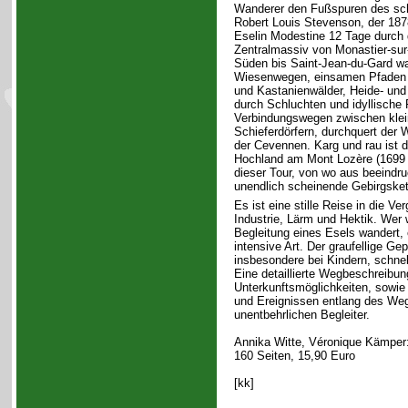
Wanderer den Fußspuren des scho
Robert Louis Stevenson, der 18
Eselin Modestine 12 Tage durch 
Zentralmassiv von Monastier-sur-
Süden bis Saint-Jean-du-Gard wa
Wiesenwegen, einsamen Pfaden 
und Kastanienwälder, Heide- und
durch Schluchten und idyllische F
Verbindungswegen zwischen klei
Schieferdörfern, durchquert der 
der Cevennen. Karg und rau ist d
Hochland am Mont Lozère (1699
dieser Tour, von wo aus beeindru
unendlich scheinende Gebirgsket
Es ist eine stille Reise in die Ve
Industrie, Lärm und Hektik. Wer 
Begleitung eines Esels wandert,
intensive Art. Der graufellige G
insbesondere bei Kindern, schne
Eine detaillierte Wegbeschreibun
Unterkunftsmöglichkeiten, sowie
und Ereignissen entlang des We
unentbehrlichen Begleiter.
Annika Witte, Véronique Kämper
160 Seiten, 15,90 Euro
[kk]