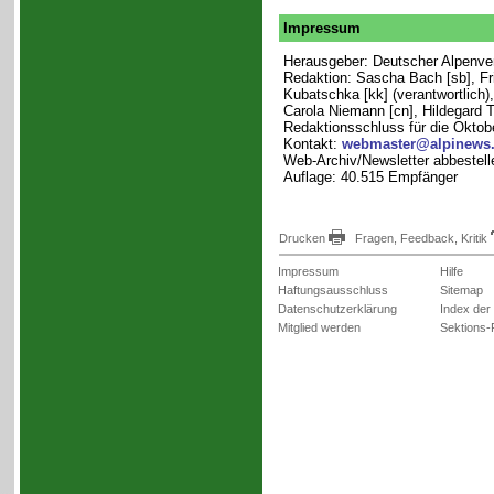
Impressum
Herausgeber: Deutscher Alpenvere
Redaktion: Sascha Bach [sb], Fri
Kubatschka [kk] (verantwortlich),
Carola Niemann [cn], Hildegard T
Redaktionsschluss für die Oktob
Kontakt:
webmaster@alpinews
Web-Archiv/Newsletter abbestell
Auflage: 40.515 Empfänger
Drucken
Fragen, Feedback, Kritik
Impressum
Hilfe
Haftungsausschluss
Sitemap
Datenschutzerklärung
Index der
Mitglied werden
Sektions-