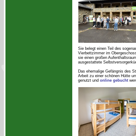
Sie belegt einen Teil des sogena
Vierbettzimmer im Obergeschoss
sie einen großen Aufenthaltsrau
ausgestattete Selbstversorgerkü
Das ehemalige Gefängnis des St
Arbeit zu einer schönen Hütte um
genutzt und
online gebucht
wer