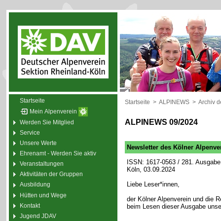
Startseite
Startseite
>
ALPINEWS
>
Archiv 
Mein Alpenverein
ALPINEWS 09/2024
Werden Sie Mitglied
Service
Unsere Werte
Newsletter des Kölner Alpenve
Ehrenamt - Werden Sie aktiv
ISSN: 1617-0563 / 281. Ausgabe 
Veranstaltungen
Köln, 03.09.2024
Aktivitäten der Gruppen
Liebe Leser*innen,
Ausbildung
Hütten und Wege
der Kölner Alpenverein und die
Kontakt
beim Lesen dieser Ausgabe unse
Jugend JDAV