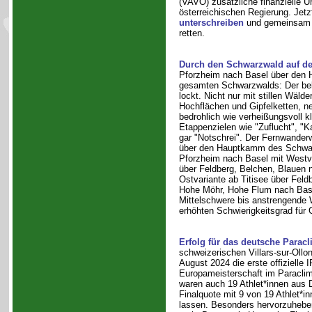
(VAVÖ) zusätzliche finanzielle U
österreichischen Regierung. Jetz
unterschreiben
und gemeinsam 
retten.
Durch den Schwarzwald auf 
Pforzheim nach Basel über den
gesamten Schwarzwalds: Der be
lockt. Nicht nur mit stillen Wäld
Hochflächen und Gipfelketten, ne
bedrohlich wie verheißungsvoll k
Etappenzielen wie "Zuflucht", "K
gar "Notschrei". Der Fernwanderw
über den Hauptkamm des Schwa
Pforzheim nach Basel mit Westva
über Feldberg, Belchen, Blauen 
Ostvariante ab Titisee über Feld
Hohe Möhr, Hohe Flum nach Base
Mittelschwere bis anstrengende
erhöhten Schwierigkeitsgrad für 
Erfolg für das deutsche Parac
schweizerischen Villars-sur-Ollo
August 2024 die erste offizielle 
Europameisterschaft im Paraclimb
waren auch 19 Athlet*innen aus 
Finalquote mit 9 von 19 Athlet*i
lassen. Besonders hervorzuheben