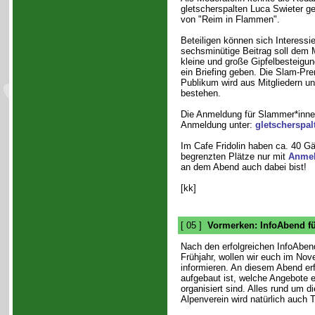
gletscherspalten Luca Swieter g
von "Reim in Flammen".
Beteiligen können sich Interessi
sechsminütige Beitrag soll dem
kleine und große Gipfelbesteigu
ein Briefing geben. Die Slam-Pre
Publikum wird aus Mitgliedern u
bestehen.
Die Anmeldung für Slammer*innen
Anmeldung unter:
gletscherspa
Im Cafe Fridolin haben ca. 40 Gä
begrenzten Plätze nur mit
Anme
an dem Abend auch dabei bist!
[kk]
[ 05 ]
Vormerken: InfoAbend fü
Nach den erfolgreichen InfoAben
Frühjahr, wollen wir euch im Nov
informieren. An diesem Abend erfa
aufgebaut ist, welche Angebote 
organisiert sind. Alles rund um d
Alpenverein wird natürlich auch 