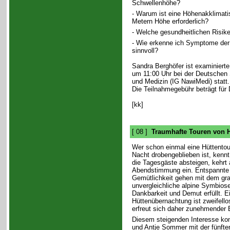
Schwellenhöhe?
- Warum ist eine Höhenakklimati
Metern Höhe erforderlich?
- Welche gesundheitlichen Risik
- Wie erkenne ich Symptome de
sinnvoll?
Sandra Berghöfer ist examinierte
um 11:00 Uhr bei der Deutschen 
und Medizin (IG NawiMedi) stat
Die Teilnahmegebühr beträgt für 
[kk]
[ 08 ]
Traumhafte Touren von H
Wer schon einmal eine Hüttento
Nacht drobengeblieben ist, kennt
die Tagesgäste absteigen, kehrt 
Abendstimmung ein. Entspannte 
Gemütlichkeit gehen mit dem gr
unvergleichliche alpine Symbiose 
Dankbarkeit und Demut erfüllt. E
Hüttenübernachtung ist zweifello
erfreut sich daher zunehmender 
Diesem steigenden Interesse k
und Antje Sommer mit der fünften