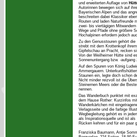
und erweiterten Auflage von
Hütt
Autorinnen bewegen sich auf ihr
Bayerischen Alpen und das angre
beschreiten dabei Klassiker ebe
Routen und laden Naturfreunde 
zwei- bis viertägigen Mitwandern
Wege und Pfade ohne größere Sc
Hochalpinen erfordern jedoch a
Zu den Genusstouren gehört die 
strebt mit dem Krottenkopf ihre
Gipfelschau an Pracht, recken s
Von der Weilheimer Hütte sind e
Sonnenuntergang bzw. -aufgang z
Auf den Spuren von König Ludwig
Ammergauern. Unterkunftshütten
Staunen ein, legte doch schon de
Nicht minder reizvoll ist die Übe
Steinernen Meers oder die Bestei
nennen.
Das Wanderbuch punktet mit ex
dem Hause Rother: Kurzinfos mit
Wanderkärtchen mit eingetragen
Verlagsseite und die farbige Illu
Wegbegleitung gehört es in jeden
als Inspirationsquelle und ist als
Rücken kehren und für ein paar 
Franziska Baumann, Antje Som
Bergverlag, 224 Seiten, 18,90 Eu