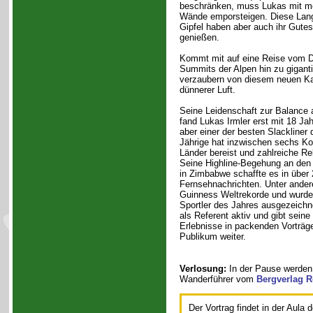
beschränken, muss Lukas mit me
Wände emporsteigen. Diese Lang
Gipfel haben aber auch ihr Gutes
genießen.
Kommt mit auf eine Reise vom D
Summits der Alpen hin zu gigant
verzaubern von diesem neuen Kap
dünnerer Luft.
Seine Leidenschaft zur Balance
fand Lukas Irmler erst mit 18 Jah
aber einer der besten Slackliner 
Jährige hat inzwischen sechs Ko
Länder bereist und zahlreiche Rek
Seine Highline-Begehung an den 
in Zimbabwe schaffte es in über 
Fernsehnachrichten. Unter ander
Guinness Weltrekorde und wurde
Sportler des Jahres ausgezeichne
als Referent aktiv und gibt sein
Erlebnisse in packenden Vorträge
Publikum weiter.
Verlosung:
In der Pause werden
Wanderführer vom
Bergverlag R
Der Vortrag findet in der Aula 