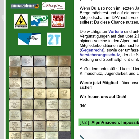
Wenn Du also noch im letzten Jahr
Berge möchtest und auf die Vorte
Mitgliedschaft im DAV nicht verzi
solltest Du diese Chance nutzen
Die wichtigsten
Vorteile
sind unt
Vergünstigungen auf den über
2.
alpinen Vereine in den Alpen, au
Mitgliederkonditionen übernacht
(
Gegenrecht
), sowie der umfas
Versicherungsschutz
, der die 
Rettung und Sporthaftpflicht umf
Außerdem unterstützt Du mit Dein
Klimaschutz, Jugendarbeit und Le
Werde jetzt Mitglied
- über uns
sicher!
Wir freuen uns auf Dich!
[kk]
[ 02 ]
AlpinVisionen: Impossib