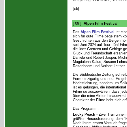
[sb]
[ 09 ]
Alpen Film Festival
Das
Alpen Film Festival
ist eine
sich für gute Filme begeistern k
Geschichten aus den Bergen höre
seit Juni 2024 auf Tour: fünf Fi
die über Grenzen und Gebirge ge
Glück und Freundschaft erzählen
Daniela und Robert Jasper, Mich
Magdalena Kalus, Susann Lehma
Rosenboom und Norbert Leitner.
Die Süddeutsche Zeitung schreibt
Form einzigartig und neu. Es geh
Höchstleistung, sondern um Solid
ist es gelungen, die internationa
Filme so auszuwählen, dass jeder
über die reine Aktion hinauswirkt
Charakter der Filme hebt sich erf
Das Programm:
Lucky Peach
- Zwei Trailrunnerin
größten Herausforderung: dem "Eig
Nach ihrem ersten Versuch frage