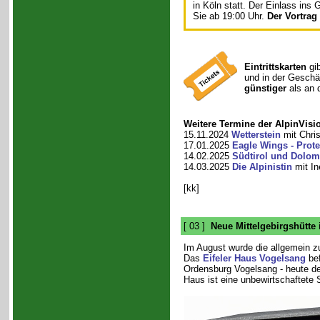
in Köln statt. Der Einlass ins
Sie ab 19:00 Uhr.
Der Vortrag
Eintrittskarten
gib
und in der Geschäf
günstiger
als an 
Weitere Termine der AlpinVisi
15.11.2024
Wetterstein
mit Chris
17.01.2025
Eagle Wings - Prote
14.02.2025
Südtirol und Dolom
14.03.2025
Die Alpinistin
mit In
[kk]
[ 03 ]
Neue Mittelgebirgshütte 
Im August wurde die allgemein zug
Das
Eifeler Haus Vogelsang
bef
Ordensburg Vogelsang - heute de
Haus ist eine unbewirtschaftete 