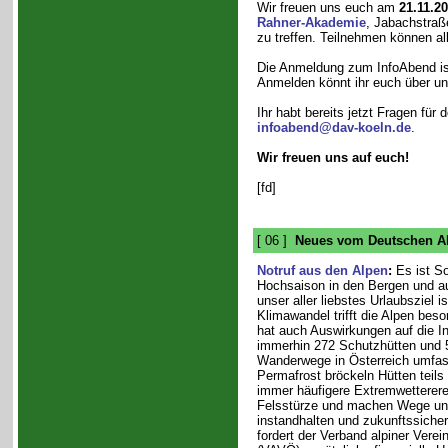
Wir freuen uns euch am
21.11.2
Rahner-Akademie
, Jabachstraß
zu treffen. Teilnehmen können all
Die Anmeldung zum InfoAbend ist
Anmelden könnt ihr euch über u
Ihr habt bereits jetzt Fragen fü
infoabend@dav-koeln.de
.
Wir freuen uns auf euch!
[fd]
[ 06 ]
Neues vom Deutschen Al
Notruf aus den Alpen
:
Es ist S
Hochsaison in den Bergen und a
unser aller liebstes Urlaubsziel i
Klimawandel trifft die Alpen bes
hat auch Auswirkungen auf die Inf
immerhin 272 Schutzhütten und 
Wanderwege in Österreich umfas
Permafrost bröckeln Hütten teils
immer häufigere Extremwetterere
Felsstürze und machen Wege unp
instandhalten und zukunftssich
fordert der Verband alpiner Verei