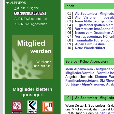
ALPI
N
EWS
Inhalt
A
ktuelle Ausgabe
Ar
c
hiv der ALPINEWS
[ 01 ]
Ab September: Mitglieds
[ 02 ]
AlpinVisionen: Impossib
ALPINEWS ab
o
nnieren
[ 03 ]
Neue Mittelgebirgshütte 
ALPINEWS a
b
bestellen
[ 04 ]
1. gletscherspalten slam
[ 05 ]
Vormerken: InfoAbend fü
[ 06 ]
Neues vom Deutschen Al
[ 07 ]
Vortragsseminar: Höhen
[ 08 ]
Traumhafte Touren von H
[ 09 ]
Alpen Film Festival
[ 10 ]
Neue Wanderführer
Service
- Kölner Alpenverein
Mein Alpenverein
-
Mitglieder-
Mitglieder-Vorteile
-
Vorteile b
Angebotsübersicht:
Klettern
,
Wa
Familienbergsteigen
,
Ski-/Sno
Vorträge - AlpinVisionen
,
Ausb
Mitglieder klettern
günstiger!
[ 01 ]
Ab September: Mitglieds
Wenn Du ab
1. September
für d
uns Mitglied wirst, dann zahlst D
(Rest-)Jahr nur den
halben Beit