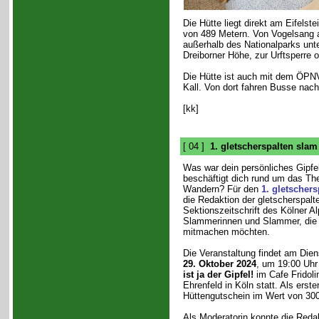
Die Hütte liegt direkt am Eifels
von 489 Metern. Von Vogelsang 
außerhalb des Nationalparks unt
Dreiborner Höhe, zur Urftsperre 
Die Hütte ist auch mit dem ÖPNV
Kall. Von dort fahren Busse nach
[kk]
[ 04 ]
1. gletscherspalten slam
Was war dein persönliches Gipfe
beschäftigt dich rund um das T
Wandern? Für den
1. gletscher
die Redaktion der gletscherspalte
Sektionszeitschrift des Kölner A
Slammerinnen und Slammer, die
mitmachen möchten.
Die Veranstaltung findet am Dien
29. Oktober 2024
, um 19:00 Uhr
ist ja der Gipfel!
im Cafe Fridoli
Ehrenfeld in Köln statt. Als erste
Hüttengutschein im Wert von 300
Als Moderatorin konnte die Redak