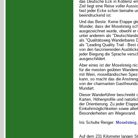
das Deutsche Eck in Koblenz err
Ziel liegt eine Reise voller Auss
fast jeder Ecke schon beinahe 
beeindruckend ist.
Und das Beste: Keine Etappe gle
Wunder, dass der Moselsteig sc
ausgezeichnet wurde, obwohl er er
unter anderem als "Deutschland
als "Qualitätsweg Wanderbares 
als "Leading Quality Trail - Bes
von den faszinierenden Ausblicken
jeder Biegung die Sprache versch
ausgeschildert.
Aber eines ist der Moselsteig ni
für die meisten geübten Wandere
mit Wein, moselländischen Spezi
kann, so macht das die Anstreng
von der charmanten Gastfreundsc
Mundart.
Dieser Wanderführer beschreibt 
Karten, Höhenprofile und natürl
der Orientierung. Zu jeder Etap
Einkehrmöglichkeiten sowie aller
Besonderheiten am Wegesrand.
Iris Schulte Renger:
Moselsteig
Auf dem 231 Kilometer langen St