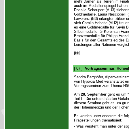
mehr Damen als Herren im Finale
auch im Medaillenspiegel hatten 
Rosalie Schaupert (AU3) sicherte
Goldmedaille, Laura Nesciobelli 
Lawerenz (B3) erlangten Silber u
sich Carolin Heberle (AU2) freue
es eine Goldmedaille für Kevin B
Silbermedaille für Korbinian Fra
Bronzemedaille für Philipp Hroze
Basis für den Gesamtsieg des D
Leistungen aller Nationen vergli
[kk]
[ 07 ]
Vortragsseminar: Höhen
Sandra Berghöfer, Alpenvereinsmi
von Hypoxia Med veranstaltet ei
Vortragsseminar zum Thema Höh
Am
28. September
geht es um "
Teil I - Die unterschätzten Gefah
diesem Seminar geht es um grun
der Höhenmedizin und der Höhen
Es werden unter anderem die fo
Fragestellungen thematisiert:
- Was versteht man unter der so