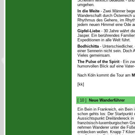
Scheitern wirklich bedeutet - und
umgehen.
In die Weite
- Zwei Männer bege
Wanderschaft durch Österreich u
Rhythmus des Gehens, im Rhyth
jedem neuen Himmel eine Ode an
Gipfel-Liebe
- 30 Jahre währt di
Jasper. Ein berührendes Familien
Expeditionen in alle Welt führt.
Bodhichitta
- Unterschiedlicher,
einer Sennerin nicht sein. Doc
Vieles gemeinsam.
The Pulse of the Spirit
- Ein zw
humorvollen Blick auf eine Vater
Nach Köln kommt die Tour am
M
[kk]
[ 10 ]
Neue Wanderführer
Ein Bein in Frankreich, ein Bein 
schon gehts los: Der Startpunkt 
Aussichtspunkt Dreiländereck in 
französisch-luxemburgischen Gr
nehmen Wanderer unter die Füße
entdecken wollen. Knapp 7 Kilom