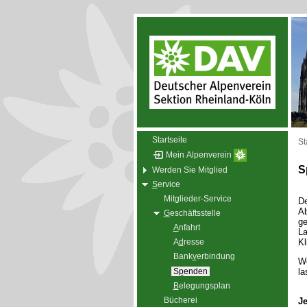
Startseite
St
Mein Alpenverein
S
Werden Sie Mitglied
S
ervice
Mitglieder-Service
De
Ab
G
eschäftsstelle
ge
A
nfahrt
La
Kl
A
d
resse
Bank
v
erbindung
We
S
p
enden
la
B
elegungsplan
Bücherei
Je