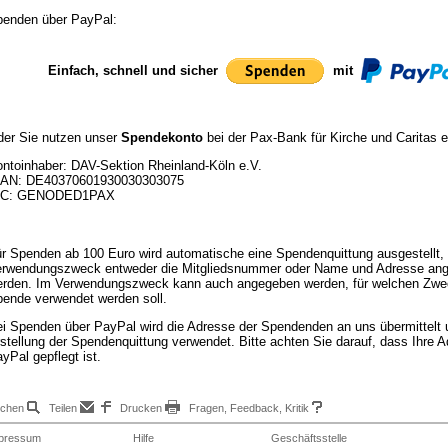
enden über PayPal:
Einfach, schnell und sicher
mit
er Sie nutzen unser
Spendekonto
bei der Pax-Bank für Kirche und Caritas 
ntoinhaber: DAV-Sektion Rheinland-Köln e.V.
BAN: DE40370601930030303075
IC: GENODED1PAX
r Spenden ab 100 Euro wird automatische eine Spendenquittung ausgestellt,
rwendungszweck entweder die Mitgliedsnummer oder Name und Adresse an
rden. Im Verwendungszweck kann auch angegeben werden, für welchen Zwe
ende verwendet werden soll.
i Spenden über PayPal wird die Adresse der Spendenden an uns übermittelt 
stellung der Spendenquittung verwendet. Bitte achten Sie darauf, dass Ihre A
yPal gepflegt ist.
chen
Teilen
Drucken
Fragen, Feedback, Kritik
pressum
Hilfe
Geschäftsstelle