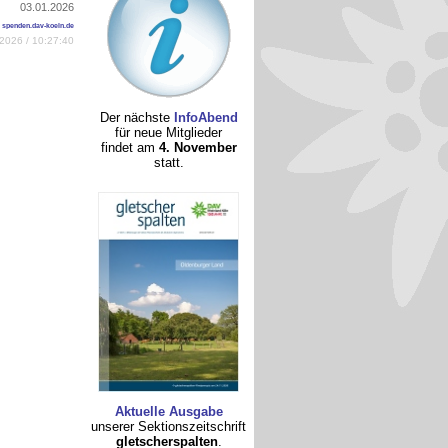
03.01.2026
spenden.dav-koeln.de
2026 / 10:27:40
Der nächste
InfoAbend
für neue Mitglieder
findet am
4. November
statt.
Aktuelle Ausgabe
unserer Sektionszeitschrift
gletscherspalten
.