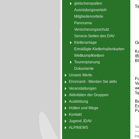
gletscherspalten
Sp
Ausrüstungsverleih
Mitgliedervorteile
Panorama
Versicherungsschutz
Service-Seiten des DAV
Od
Kletteranlage
Ermäßigte Kletterhallenkarten
Ko
Wettkampfklettern
I
B
Tourenplanung
Dokumente
Unsere Werte
Fü
Ehrenamt - Werden Sie aktiv
Ve
we
Veranstaltungen
Sp
Aktivitäten der Gruppen
Be
Ausbildung
Er
Hütten und Wege
Pa
Kontakt
Jugend JDAV
Su
ALPINEWS
Im