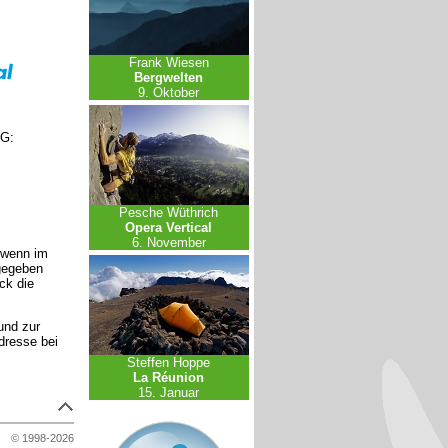
Frank Wiesen
Bergwelten
9. Oktober
eG:
Pesche Wüthrich
Opera Vertical
6. November
 wenn im
gegeben
ck die
und zur
dresse bei
Steffen Hoppe
La Réunion
15. Januar
© 1998-2026