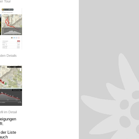
er Tour
den Details
l im Detail
weigungen
t.
der Liste
 auch