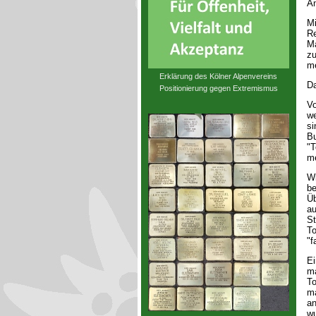
An
Mi
Re
Ma
zu
me
Erklärung des Kölner Alpenvereins
Da
Positionierung gegen Extremismus
Vo
we
si
Bu
"T
me
Wi
be
Üb
au
St
To
"f
Ei
ma
To
ma
an
wu