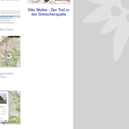
Otto Welter - Der Tod in
der Gletscherspalte
lner Haus
ngeordnet,
 Tour