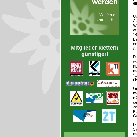
ei
...
Üb
Ak
Wi
wi
"B
Be
de
Mitglieder klettern
Al
günstiger!
Di
wo
Nu
ma
"O
üb
Gi
me
(G
de
zw
Ko
Ga
Di
Sy
me