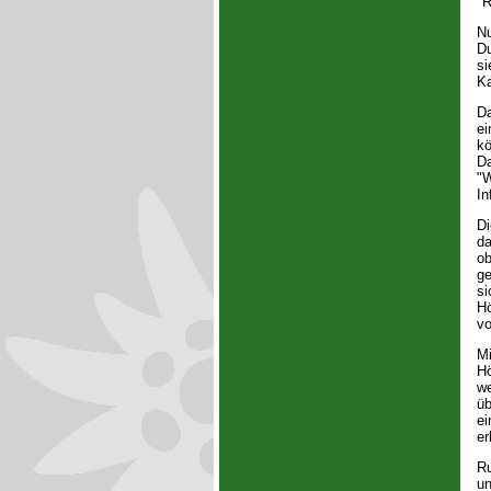
"R
Nu
Du
si
Ka
Da
ei
kö
Da
"W
In
Di
da
ob
ge
si
Hö
vo
Mi
Hö
we
üb
ei
er
Ru
un