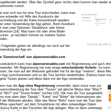
sgeblendet werden. Über das Symbol ganz rechts oben kommt man wieder au
urenseite zurück.
t man sich nun für eine Tour entschieden, kann man
ese entweder mit Hilfe des Ausdrucks der
schreibung und der Karte konventionell wandern
er unter Verwendung der App gehen. Beim Ausdruck
t man zwei Optionen: Detaildruck oder kleine
ltversion [14]. Man kann mit oder ohne Bilder
ucken - je nachdem können es mehere Seiten
rden.
[14] Tour als PDF 
 Folgenden gehen wir allerdings nur noch auf die
rwendung der App ein.
e 'Gemeinschaft' von alpenvereinaktiv.com
undsätzlich kann man
alpenvereinaktiv.com
mit Registrierung und auch ohn
rwenden. Mit Registrierung hat man einige
entscheidende Vorteile
. So kann
uren, die man auf der Webseite gefunden hat für die App "merken", diese Mer
r App synchronisieren und so die Tour leichter wiederfinden. Ebenso kann m
gene Touren planen und diese dann mit der App verwenden.
enn man die
App ohne Registrierung
verwendet, dann muss man zur
urenvorbereitung die Tour über "Touren" auf gleiche Weise über "Was?"
d "Wo?" und "Touren finden" suchen [15]. Hat man die Tour ausgewählt,
nn man oben über "Details", "Karte" und "Bilder" die Informationen wie
f der Webseite abrufen. Über das Menü "Mehr" kann man die Tour über
ffline speichern" auf dem Smartphone mit allen notwendigen Daten
klusive Karte in den Favoriten der App ablegen. Man ist dann unterwegs
[15
m