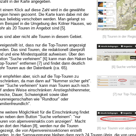
zahl in der Karte angegeben.
t einem Klick auf diese Zahl wird in die gewählte
gion hinein gezoomt. Die Karte kann dabei mit der
us beliebig verschoben werden. Man gelangt so
m Beispiel in die Umgebung des Kölner Hauses, wo
hr als 20 Touren im Angebot sind [5].
s sind aber nicht alle Touren in diesem Gebiet.
[5] Touren in der Regi
reigestellt ist, dass nur die Top-Touren angezeigt
rden. Das sind Touren, die redaktionell überprüft
nd und eine Mindestqualität aufweisen. Über den
tton "Suche verfeinern" [6] kann man den Haken bei
op-Touren" entfernen [7] und findet dann deutlich
[6] Suche verfei
hr Touren aus der Datenbank (ca. 65).
r empfehlen aber, sich auf die Top-Touren zu
schränken, da man dann auf "Nummer sicher geht".
er "Suche verfeinern" kann man Touren auch noch
f andere Weise einschränken: Anstiegshöhenmeter,
recke, Dauer, Schwierigkeit sowie über
[7] nur Top-Tou
ureneigenschaften wie "Rundtour" oder
amilienfreundlich".
ne weitere Möglichkeit für die Einschränkung findet
n neben dem Button "Suche verfeinern": "nur
uren von alpenvereinaktiv.com anzeigen". Macht
n dort den Haken [8], werden nur die Touren
[8] nur Touren von alpenve
gezeigt, die von Alpenvereinssektionen erstellt
rden. In der Samnaungruppe bleiben dann noch 24 Touren übrig, die von unse