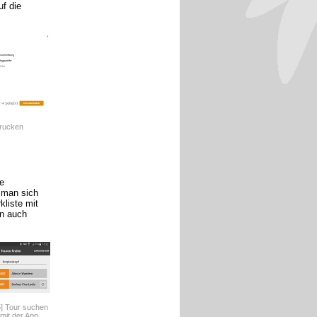
f die
drucken
e
 man sich
kliste mit
an auch
] Tour suchen
it der App