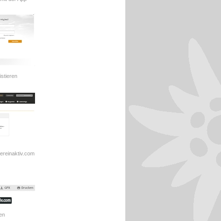
stieren
vereinaktiv.com
en