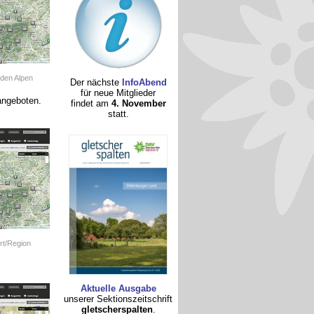
 den Alpen
Der nächste
InfoAbend
für neue Mitglieder
angeboten.
findet am
4. November
statt.
rt/Region
Aktuelle Ausgabe
unserer Sektionszeitschrift
gletscherspalten
.