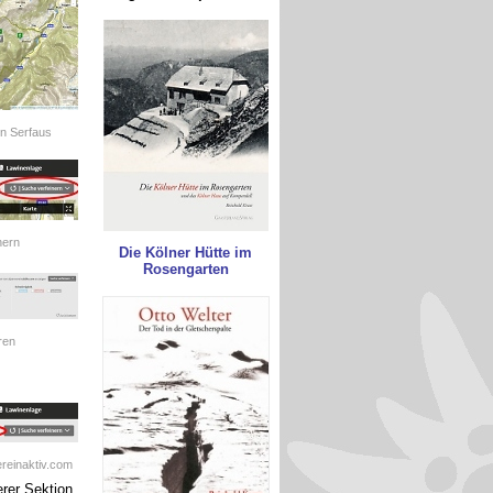
on Serfaus
nern
Die Kölner Hütte im
Rosengarten
ren
reinaktiv.com
rer Sektion