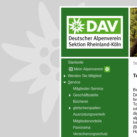
Startseite
St
Mein Alpenverein
T
Werden Sie Mitglied
S
ervice
Mitglieder-Service
Be
DA
Geschäftsstelle
fi
Bücherei
To
gletscherspalten
is
di
Ausrüstungsverleih
al
Mitgliedervorteile
In
(B
Panorama
Hü
Versicherungsschutz