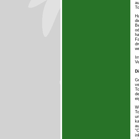
au
To
Ha
di
Be
od
ha
Fa
dr
we
Im
Ve
Di
Gr
ve
To
de
ei
W
To
un
ka
au
"O
in