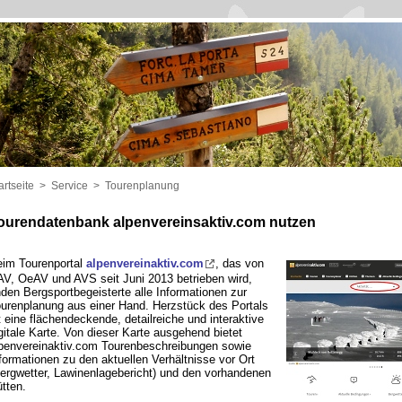
artseite
>
Service
>
Tourenplanung
ourendatenbank alpenvereinsaktiv.com nutzen
im Tourenportal
alpenvereinaktiv.com
, das von
V, OeAV und AVS seit Juni 2013 betrieben wird,
nden Bergsportbegeisterte alle Informationen zur
urenplanung aus einer Hand. Herzstück des Portals
t eine flächendeckende, detailreiche und interaktive
gitale Karte. Von dieser Karte ausgehend bietet
penvereinaktiv.com Tourenbeschreibungen sowie
formationen zu den aktuellen Verhältnisse vor Ort
ergwetter, Lawinenlagebericht) und den vorhandenen
tten.