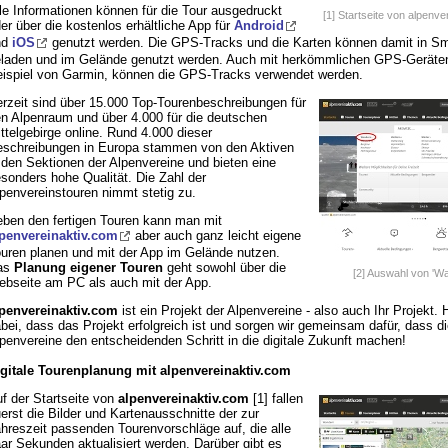
le Informationen können für die Tour ausgedruckt
[1] Startseite von alpenve
er über die kostenlos erhältliche App für
Android
nd
iOS
genutzt werden. Die GPS-Tracks und die Karten können damit in S
laden und im Gelände genutzt werden. Auch mit herkömmlichen GPS-Geräte
ispiel von Garmin, können die GPS-Tracks verwendet werden.
rzeit sind über 15.000 Top-Tourenbeschreibungen für
n Alpenraum und über 4.000 für die deutschen
ttelgebirge online. Rund 4.000 dieser
schreibungen in Europa stammen von den Aktiven
 den Sektionen der Alpenvereine und bieten eine
sonders hohe Qualität. Die Zahl der
penvereinstouren nimmt stetig zu.
ben den fertigen Touren kann man mit
penvereinaktiv.com
aber auch ganz leicht eigene
uren planen und mit der App im Gelände nutzen.
as
Planung eigener Touren
geht sowohl über die
[2] Auswahl von 'W
bseite am PC als auch mit der App.
penvereinaktiv.com
ist ein Projekt der Alpenvereine - also auch Ihr Projekt. 
bei, dass das Projekt erfolgreich ist und sorgen wir gemeinsam dafür, dass di
penvereine den entscheidenden Schritt in die digitale Zukunft machen!
gitale Tourenplanung mit alpenvereinaktiv.com
f der Startseite von
alpenvereinaktiv.com
[1] fallen
erst die Bilder und Kartenausschnitte der zur
hreszeit passenden Tourenvorschläge auf, die alle
ar Sekunden aktualisiert werden. Darüber gibt es