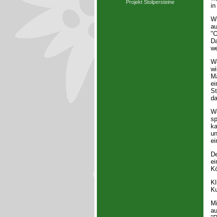
Projekt Stolpersteine
in
Wi
au
"O
Da
we
We
wi
Ma
ei
St
da
We
sp
ka
un
ei
De
ei
Kö
Kl
Ku
Mi
au