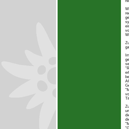
ni
Wi
re
ge
sy
ei
vo
We
Zu
ga
Im
ge
se
"R
er
be
AG
Ge
"M
vo
Ti
Zu
un
di
di
"M
"G