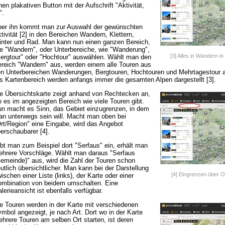
nen plakativen Button mit der Aufschrift "Aktivität,
".
er ihn kommt man zur Auswahl der gewünschten
tivität [2] in den Bereichen Wandern, Klettern,
nter und Rad. Man kann nun einen ganzen Bereich,
e "Wandern", oder Unterbereiche, wie "Wanderung",
[3] Alles in Wandern in
ergtour" oder "Hochtour" auswählen. Wählt man den
reich "Wandern" aus, werden einem alle Touren aus
n Unterbereichen Wanderungen, Bergtouren, Hochtouren und Mehrtagestour 
s Kartenbereich werden anfangs immer die gesamten Alpen dargestellt [3].
e Übersichtskarte zeigt anhand von Rechtecken an,
 es im angezeigten Bereich wie viele Touren gibt.
n macht es Sinn, das Gebiet einzugrenzen, in dem
n unterwegs sein will. Macht man oben bei
rt/Region" eine Eingabe, wird das Angebot
erschaubarer [4].
bt man zum Beispiel dort "Serfaus" ein, erhält man
hrere Vorschläge. Wählt man daraus "Serfaus
emeinde)" aus, wird die Zahl der Touren schon
utlich übersichtlicher. Man kann bei der Darstellung
[4] Eingrenzen über O
ischen einer Liste (links), der Karte oder einer
mbination von beidem umschalten. Eine
lerieansicht ist ebenfalls verfügbar.
e Touren werden in der Karte mit verschiedenen
mbol angezeigt, je nach Art. Dort wo in der Karte
hrere Touren am selben Ort starten, ist deren