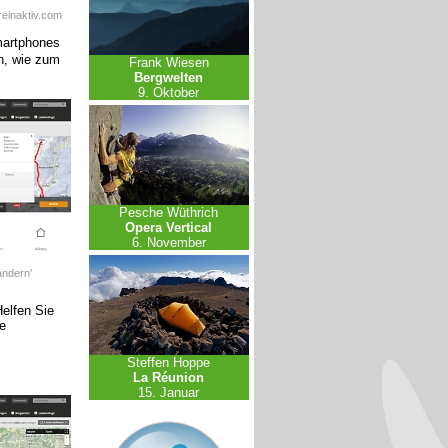
reinaktiv.com
martphones
n, wie zum
Frank Wiesen
Bergwelten
9. Oktober
Pesche Wüthrich
Opera Vertical
6. November
andern'
Helfen Sie
e
Steffen Hoppe
La Réunion
15. Januar