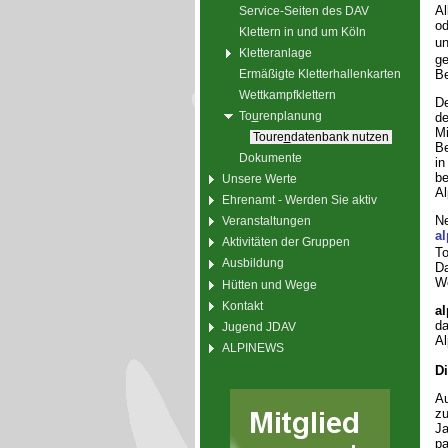
Al
Service-Seiten des DAV
od
Klettern in und um Köln
u
Kletteranlage
ge
Ermäßigte Kletterhallenkarten
Be
Wettkampfklettern
De
To
u
renplanung
de
Mi
Toure
n
datenbank nutzen
Be
Dokumente
in
be
Unsere Werte
Al
Ehrenamt - Werden Sie aktiv
Ne
Veranstaltungen
al
Aktivitäten der Gruppen
To
Ausbildung
D
We
Hütten und Wege
Kontakt
al
da
Jugend JDAV
Al
ALPINEWS
Di
Au
zu
Ja
pa