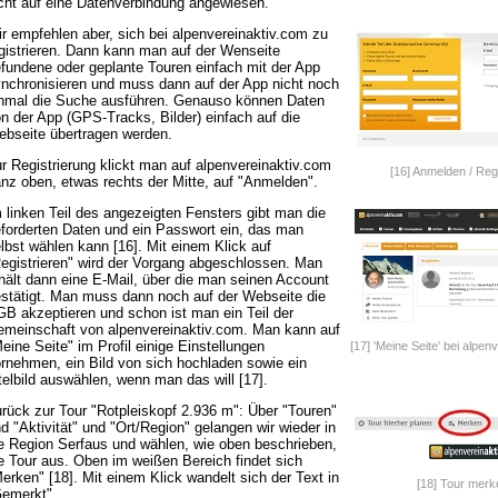
cht auf eine Datenverbindung angewiesen.
r empfehlen aber, sich bei alpenvereinaktiv.com zu
gistrieren. Dann kann man auf der Wenseite
fundene oder geplante Touren einfach mit der App
nchronisieren und muss dann auf der App nicht noch
nmal die Suche ausführen. Genauso können Daten
n der App (GPS-Tracks, Bilder) einfach auf die
bseite übertragen werden.
r Registrierung klickt man auf alpenvereinaktiv.com
[16] Anmelden / Regi
nz oben, etwas rechts der Mitte, auf "Anmelden".
 linken Teil des angezeigten Fensters gibt man die
forderten Daten und ein Passwort ein, das man
lbst wählen kann [16]. Mit einem Klick auf
egistrieren" wird der Vorgang abgeschlossen. Man
hält dann eine E-Mail, über die man seinen Account
stätigt. Man muss dann noch auf der Webseite die
B akzeptieren und schon ist man ein Teil der
meinschaft von alpenvereinaktiv.com. Man kann auf
eine Seite" im Profil einige Einstellungen
[17] 'Meine Seite' bei alpen
rnehmen, ein Bild von sich hochladen sowie ein
telbild auswählen, wenn man das will [17].
rück zur Tour "Rotpleiskopf 2.936 m": Über "Touren"
d "Aktivität" und "Ort/Region" gelangen wir wieder in
e Region Serfaus und wählen, wie oben beschrieben,
e Tour aus. Oben im weißen Bereich findet sich
erken" [18]. Mit einem Klick wandelt sich der Text in
[18] Tour merk
emerkt".