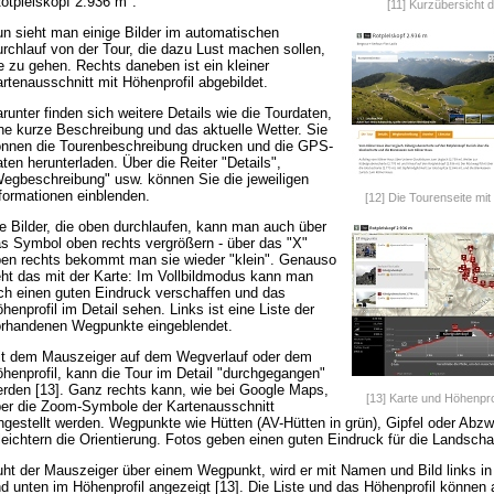
otpleiskopf 2.936 m".
[11] Kurzübersicht d
n sieht man einige Bilder im automatischen
rchlauf von der Tour, die dazu Lust machen sollen,
e zu gehen. Rechts daneben ist ein kleiner
rtenausschnitt mit Höhenprofil abgebildet.
runter finden sich weitere Details wie die Tourdaten,
ne kurze Beschreibung und das aktuelle Wetter. Sie
nnen die Tourenbeschreibung drucken und die GPS-
ten herunterladen. Über die Reiter "Details",
egbeschreibung" usw. können Sie die jeweiligen
formationen einblenden.
[12] Die Tourenseite mit 
e Bilder, die oben durchlaufen, kann man auch über
s Symbol oben rechts vergrößern - über das "X"
en rechts bekommt man sie wieder "klein". Genauso
ht das mit der Karte: Im Vollbildmodus kann man
ch einen guten Eindruck verschaffen und das
henprofil im Detail sehen. Links ist eine Liste der
rhandenen Wegpunkte eingeblendet.
t dem Mauszeiger auf dem Wegverlauf oder dem
henprofil, kann die Tour im Detail "durchgegangen"
rden [13]. Ganz rechts kann, wie bei Google Maps,
[13] Karte und Höhenprofi
er die Zoom-Symbole der Kartenausschnitt
ngestellt werden. Wegpunkte wie Hütten (AV-Hütten in grün), Gipfel oder Abz
leichtern die Orientierung. Fotos geben einen guten Eindruck für die Landschaf
ht der Mauszeiger über einem Wegpunkt, wird er mit Namen und Bild links in 
d unten im Höhenprofil angezeigt [13]. Die Liste und das Höhenprofil können