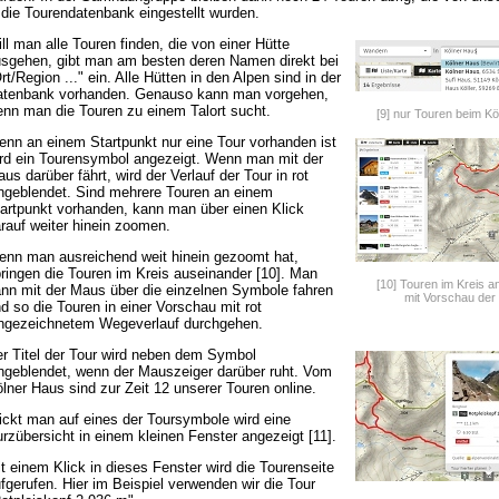
 die Tourendatenbank eingestellt wurden.
ll man alle Touren finden, die von einer Hütte
sgehen, gibt man am besten deren Namen direkt bei
rt/Region ..." ein. Alle Hütten in den Alpen sind in der
tenbank vorhanden. Genauso kann man vorgehen,
nn man die Touren zu einem Talort sucht.
[9] nur Touren beim Kö
nn an einem Startpunkt nur eine Tour vorhanden ist
rd ein Tourensymbol angezeigt. Wenn man mit der
us darüber fährt, wird der Verlauf der Tour in rot
ngeblendet. Sind mehrere Touren an einem
artpunkt vorhanden, kann man über einen Klick
rauf weiter hinein zoomen.
nn man ausreichend weit hinein gezoomt hat,
ringen die Touren im Kreis auseinander [10]. Man
[10] Touren im Kreis a
nn mit der Maus über die einzelnen Symbole fahren
mit Vorschau der
d so die Touren in einer Vorschau mit rot
ngezeichnetem Wegeverlauf durchgehen.
r Titel der Tour wird neben dem Symbol
ngeblendet, wenn der Mauszeiger darüber ruht. Vom
lner Haus sind zur Zeit 12 unserer Touren online.
ickt man auf eines der Toursymbole wird eine
rzübersicht in einem kleinen Fenster angezeigt [11].
t einem Klick in dieses Fenster wird die Tourenseite
fgerufen. Hier im Beispiel verwenden wir die Tour