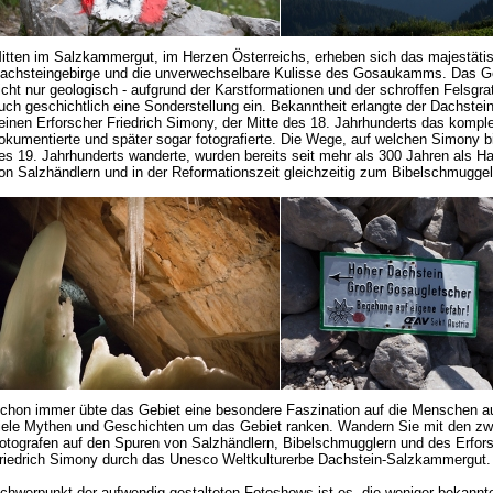
itten im Salzkammergut, im Herzen Österreichs, erheben sich das majestäti
achsteingebirge und die unverwechselbare Kulisse des Gosaukamms. Das G
icht nur geologisch - aufgrund der Karstformationen und der schroffen Felsgra
uch geschichtlich eine Sonderstellung ein. Bekanntheit erlangte der Dachstei
einen Erforscher Friedrich Simony, der Mitte des 18. Jahrhunderts das kompl
okumentierte und später sogar fotografierte. Die Wege, auf welchen Simony b
es 19. Jahrhunderts wanderte, wurden bereits seit mehr als 300 Jahren als H
on Salzhändlern und in der Reformationszeit gleichzeitig zum Bibelschmuggel
chon immer übte das Gebiet eine besondere Faszination auf die Menschen au
iele Mythen und Geschichten um das Gebiet ranken. Wandern Sie mit den zw
otografen auf den Spuren von Salzhändlern, Bibelschmugglern und des Erfor
riedrich Simony durch das Unesco Weltkulturerbe Dachstein-Salzkammergut.
chwerpunkt der aufwendig gestalteten Fotoshows ist es, die weniger bekannt