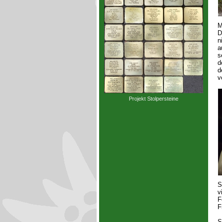
M
D
n
a
s
d
d
v
Projekt Stolpersteine
S
v
F
F
S