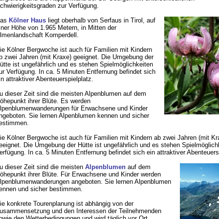
chwierigkeitsgraden zur Verfügung.
as
Kölner Haus
liegt oberhalb von Serfaus in Tirol, auf
iner Höhe von 1.965 Metern, in Mitten der
lmenlandschaft Komperdell.
ie Kölner Bergwoche ist auch für Familien mit Kindern
b zwei Jahren (mit Kraxe) geeignet. Die Umgebung der
ütte ist ungefährlich und es stehen Spielmöglichkeiten
ur Verfügung. In ca. 5 Minuten Entfernung befindet sich
in attraktiver Abenteuerspielplatz.
u dieser Zeit sind die meisten Alpenblumen auf dem
öhepunkt ihrer Blüte. Es werden
lpenblumenwanderungen für Erwachsene und Kinder
ngeboten. Sie lernen Alpenblumen kennen und sicher
estimmen.
ie Kölner Bergwoche ist auch für Familien mit Kindern ab zwei Jahren (mit Kr
eeignet. Die Umgebung der Hütte ist ungefährlich und es stehen Spielmöglich
erfügung. In ca. 5 Minuten Entfernung befindet sich ein attraktiver Abenteuers
u dieser Zeit sind die meisten
Alpenblumen
auf dem
öhepunkt ihrer Blüte. Für Erwachsene und Kinder werden
lpenblumenwanderungen angeboten. Sie lernen Alpenblumen
ennen und sicher bestimmen.
ie konkrete Tourenplanung ist abhängig von der
usammensetzung und den Interessen der Teilnehmenden
owie den Wetterbedingungen und wird täglich vor Ort