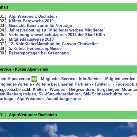
nhalt
 01 ]
AlpinVisionen: Dachstein
 02 ]
Kölner Bergwoche 2019
 03 ]
Gesucht: Beisitzer/in für Vorträge
 04 ]
Jahresverlosung zu "Mitglieder werben Mitglieder"
 05 ]
Verleihung Umweltschutzpreis 2018 der Stadt Köln
 06 ]
Mitgliedsausweise 2019
 07 ]
12. KölnKletterMarathon im Canyon Chorweiler
 08 ]
5. Kölner FeriencampMesse
 09 ]
Reisereportagen bei Grenzgang
ervice
- Kölner Alpenverein
ein Alpenverein
-
Mitglieder-Service
-
Info-Service
-
Mitglied werden
itglieder-Vorteile
-
Vorteile bei unseren Partnern
-
Twitter
-
Facebook
ngebotsübersicht:
Klettern
,
Wandern
,
Bergwandern
,
Bergsteigen
,
Mountai
amilienbergsteigen
,
Ski-/Snowboardfahren
,
Ski-/Schneeschuhtouren
,
orträge - AlpinVisionen
,
Ausbildungskurse
 01 ]
AlpinVisionen: Dachstein