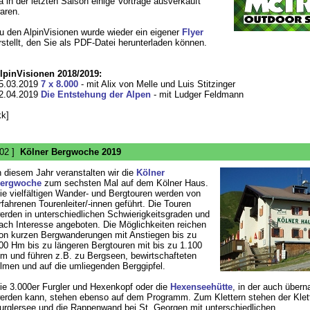
a in der letzten Saison einige Vorträge ausverkauft
aren.
u den AlpinVisionen wurde wieder ein eigener
Flyer
rstellt, den Sie als PDF-Datei herunterladen können.
lpinVisionen 2018/2019:
5.03.2019
7 x 8.000
- mit Alix von Melle und Luis Stitzinger
2.04.2019
Die Entstehung der Alpen
- mit Ludger Feldmann
kk]
 02 ]
Kölner Bergwoche 2019
n diesem Jahr veranstalten wir die
Kölner
ergwoche
zum sechsten Mal auf dem Kölner Haus.
ie vielfältigen Wander- und Bergtouren werden von
rfahrenen Tourenleiter/-innen geführt. Die Touren
erden in unterschiedlichen Schwierigkeitsgraden und
ach Interesse angeboten. Die Möglichkeiten reichen
on kurzen Bergwanderungen mit Anstiegen bis zu
00 Hm bis zu längeren Bergtouren mit bis zu 1.100
m und führen z.B. zu Bergseen, bewirtschafteten
lmen und auf die umliegenden Berggipfel.
ie 3.000er Furgler und Hexenkopf oder die
Hexenseehütte
, in der auch übern
erden kann, stehen ebenso auf dem Programm. Zum Klettern stehen der Klet
urglersee und die Rappenwand bei St. Georgen mit unterschiedlichen