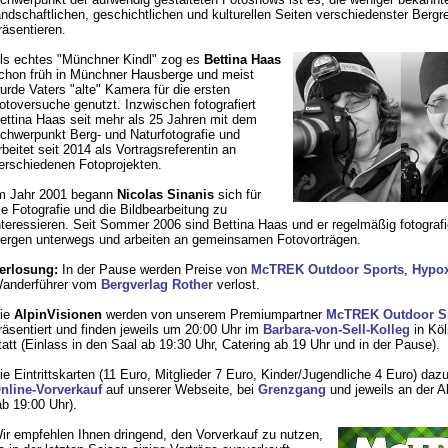
andschaftlichen, geschichtlichen und kulturellen Seiten verschiedenster Bergr
räsentieren.
ls echtes "Münchner Kindl" zog es
Bettina Haas
chon früh in Münchner Hausberge und meist
urde Vaters "alte" Kamera für die ersten
otoversuche genutzt. Inzwischen fotografiert
ettina Haas seit mehr als 25 Jahren mit dem
chwerpunkt Berg- und Naturfotografie und
rbeitet seit 2014 als Vortragsreferentin an
erschiedenen Fotoprojekten.
m Jahr 2001 begann
Nicolas Sinanis
sich für
ie Fotografie und die Bildbearbeitung zu
nteressieren. Seit Sommer 2006 sind Bettina Haas und er regelmäßig fotografi
ergen unterwegs und arbeiten an gemeinsamen Fotovorträgen.
erlosung:
In der Pause werden Preise von
McTREK Outdoor Sports
,
Hypo
anderführer vom
Bergverlag Rother
verlost.
ie
AlpinVisionen
werden von unserem Premiumpartner
McTREK Outdoor S
räsentiert und finden jeweils um 20:00 Uhr im
Barbara-von-Sell-Kolleg
in Köl
tatt (Einlass in den Saal ab 19:30 Uhr, Catering ab 19 Uhr und in der Pause).
ie Eintrittskarten (11 Euro, Mitglieder 7 Euro, Kinder/Jugendliche 4 Euro) dazu
nline-Vorverkauf
auf unserer Webseite, bei
Grenzgang
und jeweils an der 
ab 19:00 Uhr).
ir empfehlen Ihnen dringend, den Vorverkauf zu nutzen,