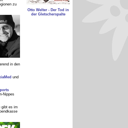
egionen zu
Otto Welter - Der Tod in
der Gletscherspalte
erend in den
xiaMed
und
ports
n-Nippes
 gibt es im
Abendkasse