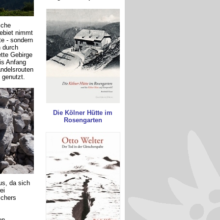
sche
ebiet nimmt
te - sondern
n durch
ette Gebirge
is Anfang
andelsrouten
 genutzt.
Die Kölner Hütte im
Rosengarten
s, da sich
ei
schers
en