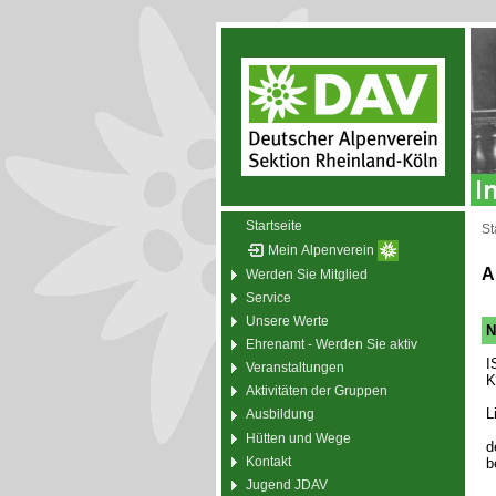
Startseite
St
Mein Alpenverein
A
Werden Sie Mitglied
Service
Unsere Werte
N
Ehrenamt - Werden Sie aktiv
I
Veranstaltungen
K
Aktivitäten der Gruppen
L
Ausbildung
Hütten und Wege
d
Kontakt
b
Jugend JDAV