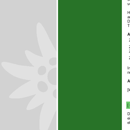
v
H
a
D
T
A
I
n
A
[
[
D
e
e