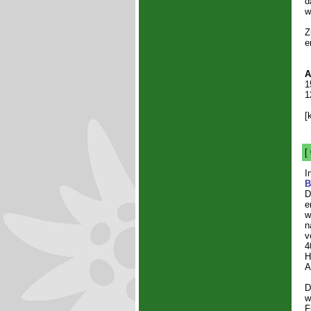
d
w
Z
e
A
1
1
[
[
I
B
D
e
w
n
v
4
H
A
D
w
F