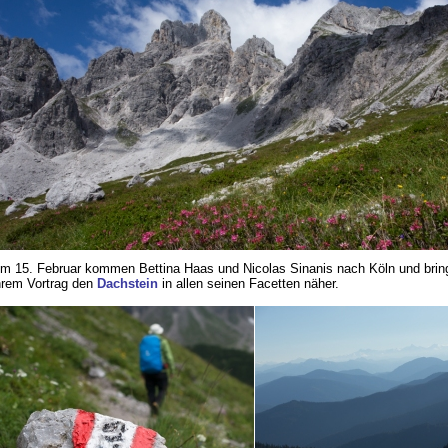
m 15. Februar kommen Bettina Haas und Nicolas Sinanis nach Köln und brin
hrem Vortrag den
Dachstein
in allen seinen Facetten näher.