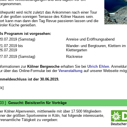
orgenommen.
öhepunkt wird nicht zuletzt das Ankommen nach einer Tour
uf der großen sonnigen Terrasse des Kölner Hauses sein.
ort kann man dann den Tag Revue passieren lassen und die
iroler Küche genießen.
ls Programm ist vorgesehen:
20.07.2019 (Samstag)
Anreise und Eröffnungsabend
21.07.2019 bis
Wander- und Bergtouren, Klettern im
26.07.2019
Klettergarten
27.07.2019 (Samstag)
Rückreise
nformationen zur
Kölner Bergwoche
erhalten Sie bei
Ulrich Ehlen
. Anmeldun
ur über das Online-Formular bei der
Veranstaltung
auf unserer Webseite mögl
nmeldeschluss ist der 30.06.2019.
kk]
 03 ]
Gesucht: Beisitzer/in für Vorträge
er Kölner Alpenverein, mittlerweile mit über 17.500 Mitgliedern
iner der größten Sportvereine in Köln, hat folgende interessante,
hrenamtliche Tätigkeit zu vergeben: