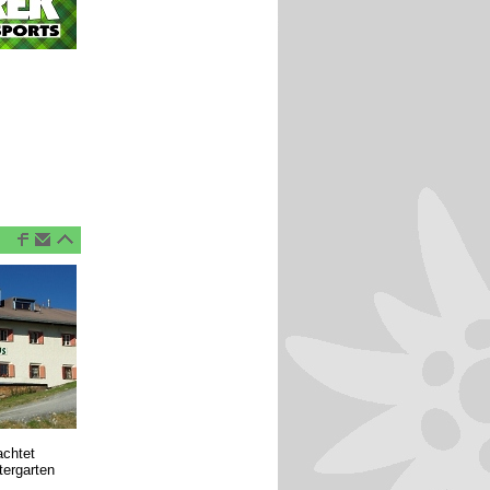
achtet
tergarten