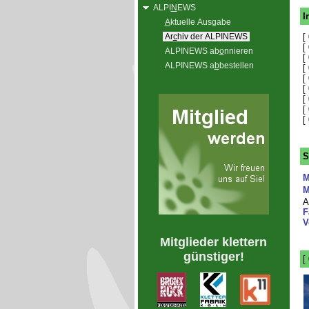
ALPI
N
EWS
I
A
ktuelle Ausgabe
Ar
c
hiv der ALPINEWS
[
[
ALPINEWS ab
o
nnieren
[
ALPINEWS a
b
bestellen
[
[
[
[
[
[
S
M
M
A
F
V
Mitglieder klettern
günstiger!
[