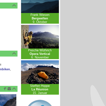
Frank Wiesen
Bergwelten
9. Oktober
Pesche Wüthrich
Opera Vertical
6. November
nbiken
,
Steffen Hoppe
La Réunion
15. Januar