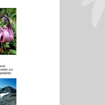
axe)
keiten zur
pielplatz.