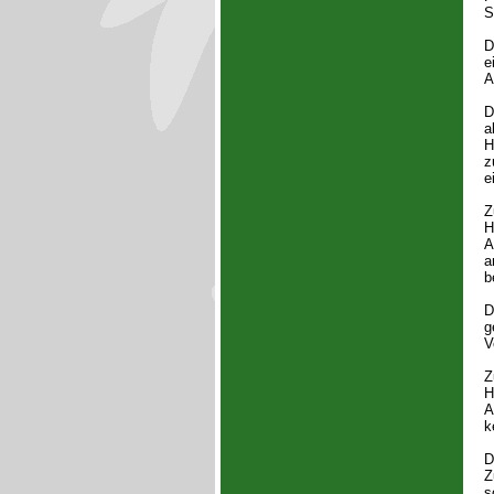
S
D
e
A
D
a
H
z
e
Z
H
A
a
b
D
g
V
Z
H
A
k
D
Z
s