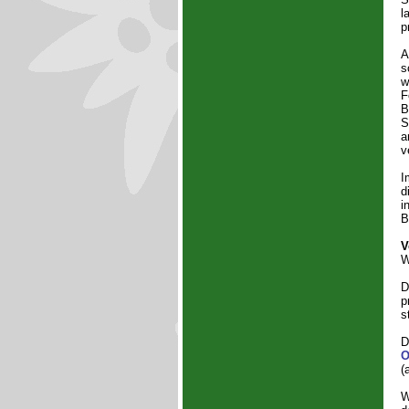
l
p
A
s
w
F
B
S
a
v
I
d
i
B
V
W
D
p
s
D
O
(
W