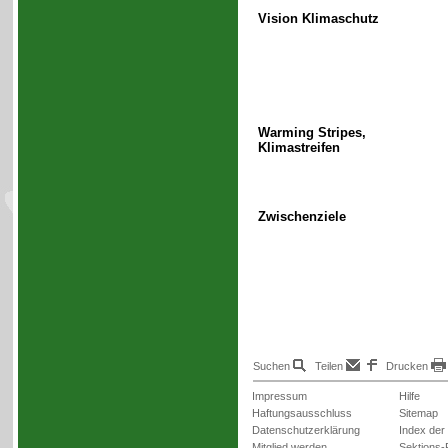
Vision Klimaschutz
Warming Stripes,
Klimastreifen
Zwischenziele
Suchen
Teilen
Drucken
Impressum
Hilfe
Haftungsausschluss
Sitemap
Datenschutzerklärung
Index der
Mitglied werden
Sektions-