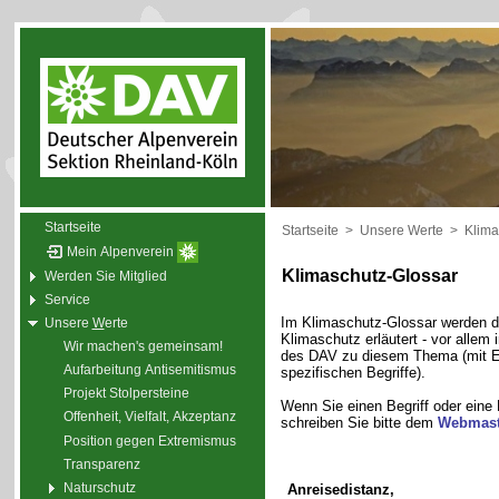
Startseite
Startseite
>
Unsere Werte
>
Klima
Mein Alpenverein
Klimaschutz-Glossar
Werden Sie Mitglied
Service
Im Klimaschutz-Glossar werden di
Unsere
W
erte
Klimaschutz erläutert - vor alle
Wir machen's gemeinsam!
des DAV zu diesem Thema (mit E
Aufarbeitung Antisemitismus
spezifischen Begriffe).
Projekt Stolpersteine
Wenn Sie einen Begriff oder eine
Offenheit, Vielfalt, Akzeptanz
schreiben Sie bitte dem
Webmast
Position gegen Extremismus
Transparenz
Naturschutz
Anreisedistanz,