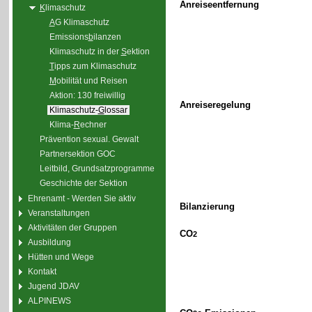
Anreiseentfernung
K
limaschutz
A
G Klimaschutz
Emissions
b
ilanzen
Klimaschutz in der
S
ektion
T
ipps zum Klimaschutz
M
obilität und Reisen
Aktion: 130 freiwillig
Anreiseregelung
Klimaschutz-
G
lossar
Klima-
R
echner
Prävention sexual. Gewalt
Partnersektion GOC
Leitbild, Grundsatzprogramme
Geschichte der Sektion
Ehrenamt - Werden Sie aktiv
Bilanzierung
Veranstaltungen
Aktivitäten der Gruppen
CO
2
Ausbildung
Hütten und Wege
Kontakt
Jugend JDAV
ALPINEWS