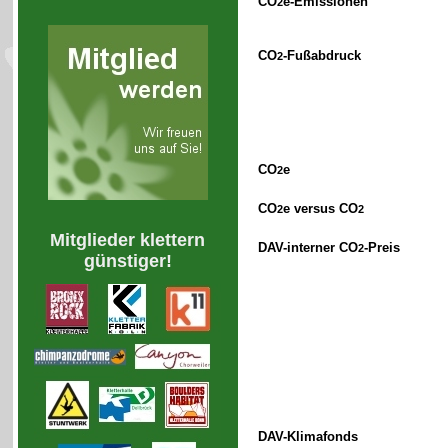
CO
e-Emissionen
2
CO
-Fußabdruck
2
CO
e
2
CO
e versus CO
2
2
Mitglieder klettern
DAV-interner CO
-Preis
2
günstiger!
DAV-Klimafonds