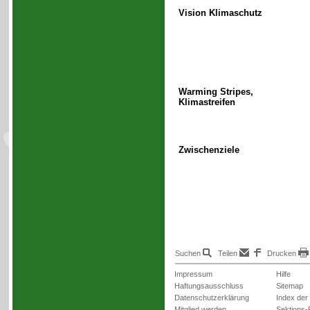
Vision Klimaschutz
Warming Stripes,
Klimastreifen
Zwischenziele
Suchen
Teilen
Drucken
Impressum
Hilfe
Haftungsausschluss
Sitemap
Datenschutzerklärung
Index der
Mitglied werden
Sektions-