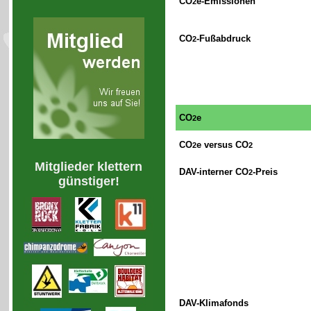
CO
e-Emissionen
2
CO
-Fußabdruck
2
CO
e
2
CO
e versus CO
2
2
Mitglieder klettern
DAV-interner CO
-Preis
2
günstiger!
DAV-Klimafonds