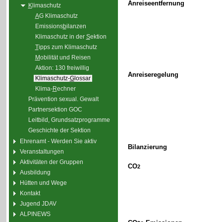
Anreiseentfernung
K
limaschutz
A
G Klimaschutz
Emissions
b
ilanzen
Klimaschutz in der
S
ektion
T
ipps zum Klimaschutz
M
obilität und Reisen
Aktion: 130 freiwillig
Anreiseregelung
Klimaschutz-
G
lossar
Klima-
R
echner
Prävention sexual. Gewalt
Partnersektion GOC
Leitbild, Grundsatzprogramme
Geschichte der Sektion
Ehrenamt - Werden Sie aktiv
Bilanzierung
Veranstaltungen
Aktivitäten der Gruppen
CO
2
Ausbildung
Hütten und Wege
Kontakt
Jugend JDAV
ALPINEWS