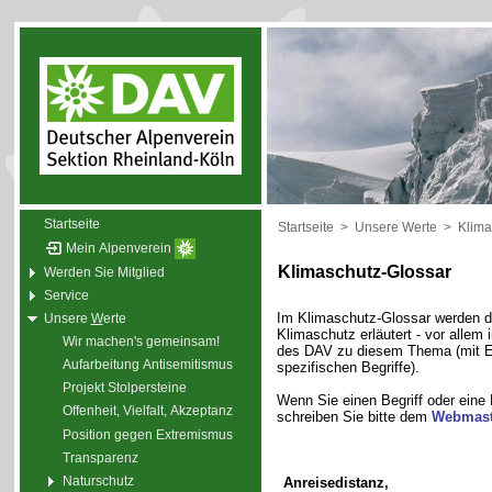
Startseite
Startseite
>
Unsere Werte
>
Klima
Mein Alpenverein
Klimaschutz-Glossar
Werden Sie Mitglied
Service
Im Klimaschutz-Glossar werden di
Unsere
W
erte
Klimaschutz erläutert - vor alle
Wir machen's gemeinsam!
des DAV zu diesem Thema (mit E
Aufarbeitung Antisemitismus
spezifischen Begriffe).
Projekt Stolpersteine
Wenn Sie einen Begriff oder eine
Offenheit, Vielfalt, Akzeptanz
schreiben Sie bitte dem
Webmast
Position gegen Extremismus
Transparenz
Naturschutz
Anreisedistanz,