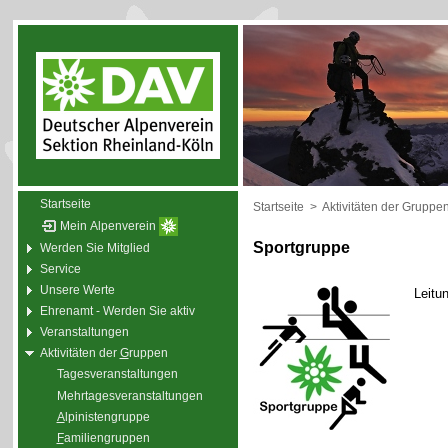
Startseite
Startseite
>
Aktivitäten der Gruppe
Mein Alpenverein
Sportgruppe
Werden Sie Mitglied
Service
Unsere Werte
Leitu
Ehrenamt - Werden Sie aktiv
Veranstaltungen
Aktivitäten der
G
ruppen
Tagesveranstaltungen
Mehrtagesveranstaltungen
A
lpinistengruppe
F
amiliengruppen