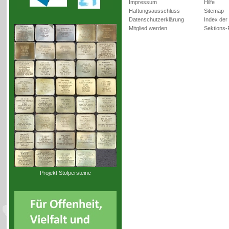
Impressum
Hilfe
Haftungsausschluss
Sitemap
Datenschutzerklärung
Index der
Mitglied werden
Sektions-
Projekt Stolpersteine