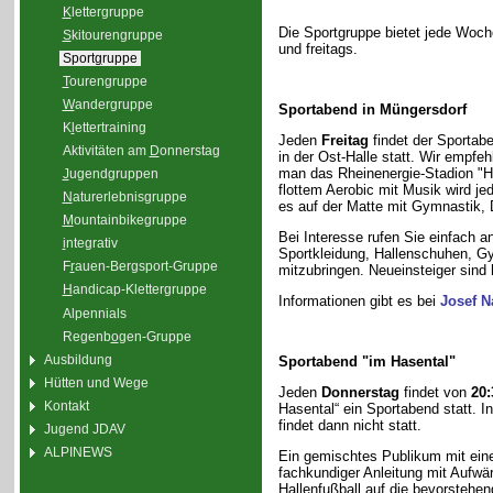
K
lettergruppe
Die Sportgruppe bietet jede Woch
S
kitourengruppe
und freitags.
Sport
g
ruppe
T
ourengruppe
W
andergruppe
Sportabend in Müngersdorf
K
l
ettertraining
Jeden
Freitag
findet der Sportab
Aktivitäten am
D
onnerstag
in der Ost-Halle statt. Wir empfe
man das Rheinenergie-Stadion "Hal
J
ugendgruppen
flottem Aerobic mit Musik wird je
N
aturerlebnisgruppe
es auf der Matte mit Gymnastik,
M
ountainbikegruppe
Bei Interesse rufen Sie einfach 
i
ntegrativ
Sportkleidung, Hallenschuhen, G
F
r
auen-Bergsport-Gruppe
mitzubringen. Neueinsteiger sind
H
andicap-Klettergruppe
Informationen gibt es bei
Josef N
Alpennials
Regenb
o
gen-Gruppe
Ausbildung
Sportabend "im Hasental"
Hütten und Wege
Jeden
Donnerstag
findet von
20:
Kontakt
Hasental“ ein Sportabend statt. I
findet dann nicht statt.
Jugend JDAV
ALPINEWS
Ein gemischtes Publikum mit einer
fachkundiger Anleitung mit Aufw
Hallenfußball auf die bevorstehend