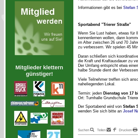
Informationen gibt es bei
Stefan 
Sportabend "Trierer Straße"
Wenn Sie Lust haben, etwas für Ih
kennenlernen wollen, dann komme
im Alter zwischen 26 und 70 Jahr
zu verbessern. Wir spielen 45 Min
Daran schließen sich koordinative
die Kraft und Kraftausdauer zu ve
Der Umfang entspricht etwa einem 
Mitglieder klettern
halbe Stunde dient der Verbesser
günstiger!
Viele Teilnehmer treffen sich an
naheliegenden Lokal.
Termin: jeden
Dienstag von 17 b
Ort: Turnhalle Grundschule Trier
Der Sportabend wird von
Stefan 
wenden Sie sich bitte an
Josef N
Suchen
Teilen
Drucken