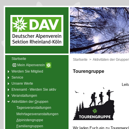
Startseite
Startseite
>
Aktivitäten der Gruppe
Mein Alpenverein
Tourengruppe
Werden Sie Mitglied
Service
Unsere Werte
Leit
Ehrenamt - Werden Sie aktiv
Veranstaltungen
Aktivitäten der
G
ruppen
Tagesveranstaltungen
Mehrtagesveranstaltungen
A
lpinistengruppe
F
amiliengruppen
Wir laden Euch ein zu Tourenwoc