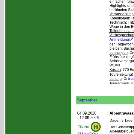
einfachen (bla
Highlights sin
berühmten Stu
Voraussetzung
Konditionell:
Ta
Technisch:
Trit
Wege in den B
Teilnehmerzah
Vorbesprechu
Anmeldung
der Folgewoche
bleiben; Buchu
Leistungen
: O
Frühstück (ergä
Selbstversorgu
WLAN
Kosten
: 770 E
Tourenleitung)
Leitung
:
Ortru
Teilnehmende: 6 /
September
04.09.2026
Alpentravasa
- 12.09.2026
Dauer: 9 Tage,
730 km
Der Geheimtipp
Alpenüberqueru