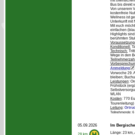
mit öffentliche
Bus bis direkt v
Von unserem Ve
kostenfreie Nu
Wellness ist ge
Unterkunft mit 
Mit euch möcht
einfachen (bla
Highlights sin
berühmten Stu
Voraussetzung
Konditionell:
Ta
Technisch:
Trit
Wege in den B
Teilnehmerzah
Vorbesprechu
Anmeldung
Vorwoche 29. A
bleiben; Buchu
Leistungen
: O
Frühstück (ergä
Selbstversorgu
WLAN
Kosten
: 770 E
Tourenleitung)
Leitung
:
Ortru
Teilnehmende: 6 /
05.09.2026
Im Bergische
Länge: 23 km, 
28 km