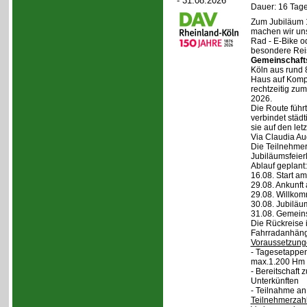
- 31.08.2026
Dauer: 16 Tage
Zum Jubiläum 
machen wir un
Rad - E-Bike o
besondere Reis
Gemeinschaft
Köln aus rund 
Haus auf Komper
rechtzeitig zu
2026.
Die Route führt
verbindet städt
sie auf den let
Via Claudia Aug
Die Teilnehmer
Jubiläumsfeier
Ablauf geplant:
16.08. Start a
29.08. Ankunft
29.08. Willko
30.08. Jubiläu
31.08. Gemein
Die Rückreise i
Fahrradanhänge
Voraussetzung
- Tagesetappen
max.1.200 Hm 
- Bereitschaft
Unterkünften
- Teilnahme an
Teilnehmerzah