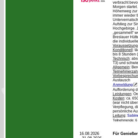
verbracht bev
Morgen starte
Höhenweg zur N
immer wieder fa
Untervernatsch
Aufstieg zur Si
Hochgebirge. J
„gesammelt“ we
Breslauer Hütt
die individuell
Voraussetzung
Konditionell
: t
bis 8 Stunden (
Technisch
: abs
T3) und schwie
Allgemein
: Be
Teilnehmerzah
Vorbesprechu
Austausch
Anmeldung
Aufforderung 
Leistungen
: O
Kosten
: ca. 6
(war nicht übe
Verpflegung, d
persönliche Au
Leitung
:
Sabin
Teilnehmende: 6 /
16.08.2026
Für Genieße