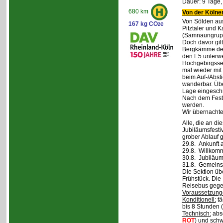
Dauer: 9 Tage,
680 km
Von der Kölner
Von Sölden aus 
167 kg CO
e
2
Pitztaler und K
(Samnaungruppe
Doch davor gil
Bergkämme der 
den E5 unterwe
Hochgebirgsse
mal wieder mit 
beim Auf-/Absti
wanderbar. Übe
Lage eingeschr
Nach dem Fest 
werden.
Wir übernachte
Alle, die an di
Jubiläumsfesti
grober Ablauf g
29.8. Ankunft 
29.8. Willkom
30.8. Jubiläum
31.8. Gemeins
Die Sektion üb
Frühstück. Die 
Reisebus gegen
Voraussetzung
Konditionell:
tä
bis 8 Stunden (
Technisch:
abso
ROT
) und schw