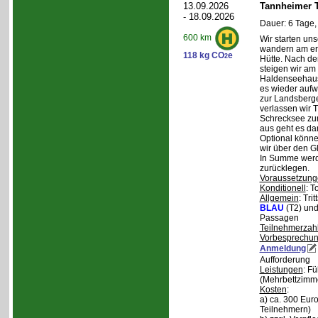
13.09.2026
Tannheimer T
- 18.09.2026
Dauer: 6 Tage,
600 km
Wir starten uns
wandern am ers
118 kg CO
e
2
Hütte. Nach de
steigen wir am
Haldenseehaus 
es wieder aufw
zur Landsberge
verlassen wir 
Schrecksee zum
aus geht es d
Optional könne
wir über den G
In Summe werd
zurücklegen.
Voraussetzung
Konditionell
: T
Allgemein
: Tri
BLAU
(T2) un
Passagen
Teilnehmerzah
Vorbesprechu
Anmeldung
Aufforderung
Leistungen
: F
(Mehrbettzimm
Kosten
:
a) ca. 300 Euro
Teilnehmern)