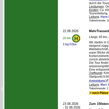
durch die Tour
Leistungen
: O
Kosten
: Ca. 6
Tourenleitung, 
Leitung
:
Hans 
Teilnehmende: 16 
22.08.2026
MehrTrassen
Länge: 85 km, 
20 km
Wir starten in 
3 kg CO
e
2
steigend zügig
Waldabschnitt 
super Blicke ü
Korkenziehertr
zurück abwärts
Die Tour findet
anpassungsfähi
Eine entspannt
Treffpunkt
: Köl
Startpunkt 9:0
Anmeldung
Leitung
:
Marc 
Teilnehmende: 2 /
> noch Plätze 
23.08.2026
Zum 150sten
- 31.08.2026