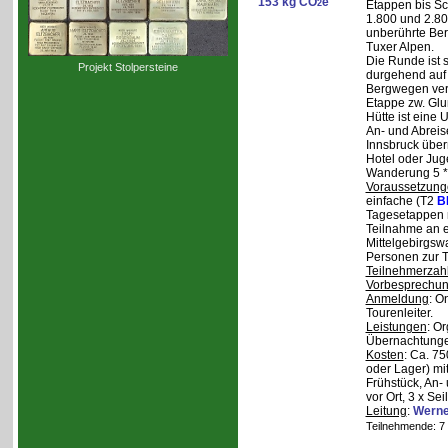
153 kg CO
e
2
Etappen bis Sc
1.800 und 2.80
unberührte Ber
Tuxer Alpen.
Die Runde ist s
Projekt Stolpersteine
durgehend auf 
Bergwegen verl
Etappe zw. Glu
Hütte ist eine
An- und Abreise
Innsbruck über
Hotel oder Jug
Wanderung 5 * 
Voraussetzung
einfache (T2
B
Tagesetappen m
Teilnahme an e
Mittelgebirgsw
Personen zur T
Teilnehmerzah
Vorbesprechu
Anmeldung
: O
Tourenleiter.
Leistungen
: O
Übernachtunge
Kosten
: Ca. 7
oder Lager) mi
Frühstück, An-
vor Ort, 3 x Se
Leitung
:
Werne
Teilnehmende: 7 /