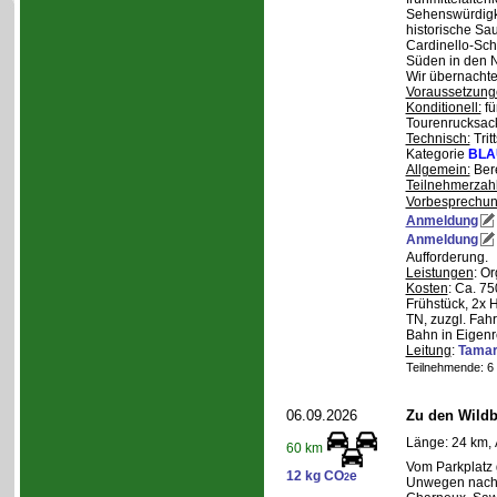
Sehenswürdigke
historische Sa
Cardinello-Sch
Süden in den N
Wir übernachte
Voraussetzung
Konditionell:
fü
Tourenrucksac
Technisch:
Trit
Kategorie
BLA
Allgemein:
Bere
Teilnehmerzah
Vorbesprechu
Anmeldung
Anmeldung
Aufforderung.
Leistungen
: O
Kosten
: Ca. 7
Frühstück, 2x 
TN, zuzgl. Fahr
Bahn in Eigenr
Leitung
:
Tama
Teilnehmende: 6 /
06.09.2026
Zu den Wild
Länge: 24 km, 
60 km
Vom Parkplatz
12 kg CO
e
2
Unwegen nach/