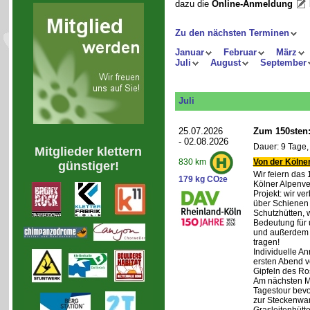
dazu die
Online-Anmeldung
Zu den nächsten Terminen
Januar
Februar
März
Juli
August
September
Juli
25.07.2026
Zum 150sten:
- 02.08.2026
Dauer: 9 Tage,
Mitglieder klettern
Von der Kölner
830 km
günstiger!
Wir feiern das
179 kg CO
e
2
Kölner Alpenve
Projekt: wir ve
über Schienen
Schutzhütten, 
Bedeutung für 
und außerdem 
tragen!
Individuelle An
ersten Abend v
Gipfeln des Ro
Am nächsten Mo
Tagestour bevo
zur Steckenwa