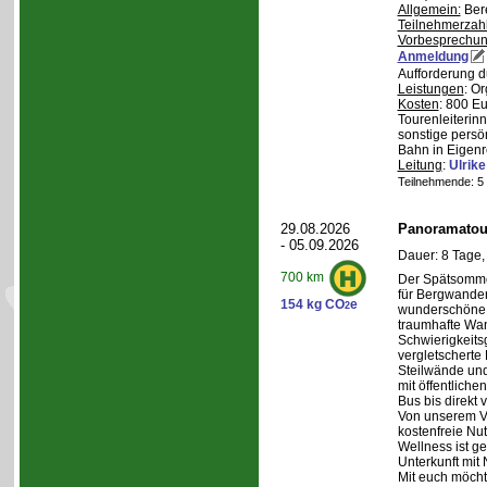
Allgemein:
Bere
Teilnehmerzah
Vorbesprechu
Anmeldung
Aufforderung d
Leistungen
: O
Kosten
: 800 E
Tourenleiterin
sonstige persö
Bahn in Eigenr
Leitung
:
Ulrik
Teilnehmende: 5 /
29.08.2026
Panoramatour
- 05.09.2026
Dauer: 8 Tage,
700 km
Der Spätsommer
für Bergwander
154 kg CO
e
2
wunderschöne S
traumhafte Wa
Schwierigkeitsg
vergletscherte
Steilwände und
mit öffentliche
Bus bis direkt v
Von unserem Ve
kostenfreie Nu
Wellness ist ge
Unterkunft mit 
Mit euch möcht