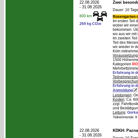
22.08.2026
Zwei besonde
- 31.08.2026
Dauer: 10 Tage
800 km
Rosengarten o
Im ersten Teil
269 kg CO
e
2
wobei wir eine
bekommen. Über
wo aus wir mit
Im zweiten Tei
Teil des Mera
wir wieder in d
Köln mitnehme
Voraussetzung
1500 Höhenmete
Kategorien
RO
Mehrbettzimmer
Erfahrung in 
Teilnehmerzah
Vorbesprechu
Erfahrung in 
Anmeldung
Leistungen
: O
Kosten
: Ca. 6
zzgl. Fahrtkos
und Bestätigun
Leitung
:
Gorka
Teilnehmende: 8 /
22.08.2026
KDKH: Pazna
- 31.08.2026