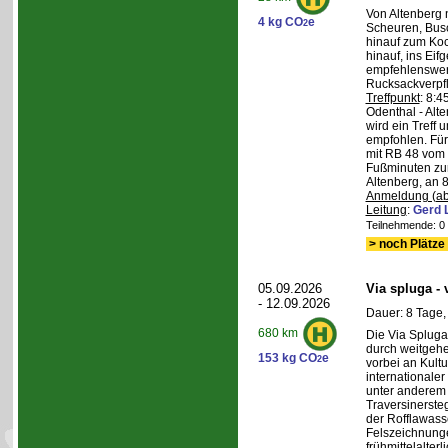
Von Altenberg 
4 kg CO
e
2
Scheuren, Busc
hinauf zum Koc
hinauf, ins Eif
empfehlenswer
Rucksackverpf
Treffpunkt
: 8:
Odenthal - Alt
wird ein Treff 
empfohlen. Für 
mit RB 48 vom 
Fußminuten zur
Altenberg, an 8
Anmeldung (ab
Leitung
:
Gerd 
Teilnehmende: 0 /
> noch Plätze 
05.09.2026
Via spluga -
- 12.09.2026
Dauer: 8 Tage,
680 km
Die Via Spluga
durch weitgehe
153 kg CO
e
2
vorbei an Kult
internationale
unter anderem
Traversinerste
der Rofflawasse
Felszeichnung
frühmittelalterl