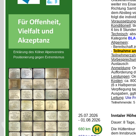
Grasleitenhütte
weiter ins Eisa
Richtung Sarnt
dem Abstieg v
folgt die indivi
Voraussetzung
Konditionell
: t
6 bis 8 Stunde
Technisch
: abs
Kategorie
BLA
Allgemein
:
- Bereitschaft
-
Teilnahme an
Erklärung des Kölner Alpenvereins
Teilnehmerzah
Positionierung gegen Extremismus
Vorbesprechu
Austausch
Anmeldung
: O
Aufforderung d
Leistungen
: O
Kosten
: ca. 8
(6 x Halbpensi
Verpflegung ta
Ausgaben, ggfs
Leitung
:
Ute Fr
Teilnehmende: 5 /
25.07.2026
Inntaler Höh
- 01.08.2026
Dauer: 8 Tage,
Die Hüttentour 
680 km
dem Innsbrucke