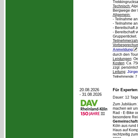
Trekkingrucksa
Technisch:
Alpi
Bergwege der 
Allgemein:
- Teilnahme an
- Teilnahme a
- Bereitschaft
- Bereitschaft
Gruppenticket.
Teilnehmerzah
Vorbesprechu
Anmeldung
durch den Tour
Leistungen
: O
Kosten
: Ca. 7
zzgl. persönli
Leitung
:
Jürge
Teilnehmende: 7 /
20.08.2026
Für Experte
- 31.08.2026
Dauer: 12 Tage
Zum Jubiläum 
machen wir un
Rad - E-Bike o
besondere Reis
Gemeinschaft
Köln aus rund 
Haus auf Komper
rechtzeitig zu