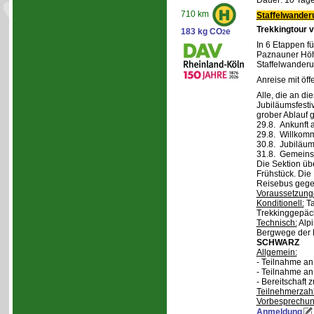
Dauer: 10 Tage
710 km
Staffelwander
Trekkingtour 
183 kg CO
e
2
In 6 Etappen fü
Paznauner Höh
Staffelwanderu
Anreise mit öff
Alle, die an di
Jubiläumsfesti
grober Ablauf g
29.8. Ankunft 
29.8. Willkom
30.8. Jubiläum
31.8. Gemeins
Die Sektion üb
Frühstück. Die 
Reisebus gegen
Voraussetzung
Konditionell:
Ta
Trekkinggepäc
Technisch:
Alpi
Bergwege der 
SCHWARZ
Allgemein:
- Teilnahme a
- Teilnahme a
- Bereitschaft
Teilnehmerzah
Vorbesprechu
Anmeldung