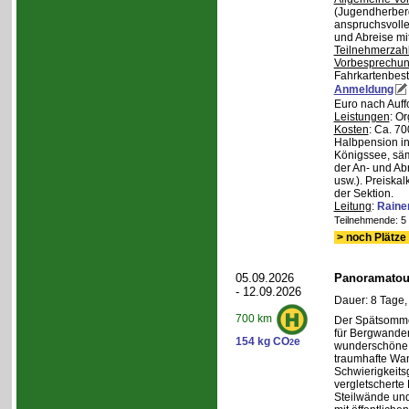
(Jugendherberg
anspruchsvoll
und Abreise mi
Teilnehmerzah
Vorbesprechu
Fahrkartenbest
Anmeldung
Euro nach Auff
Leistungen
: O
Kosten
: Ca. 7
Halbpension in
Königssee, säm
der An- und Ab
usw.). Preiska
der Sektion.
Leitung
:
Raine
Teilnehmende: 5 /
> noch Plätze 
05.09.2026
Panoramatour
- 12.09.2026
Dauer: 8 Tage,
700 km
Der Spätsommer
für Bergwander
154 kg CO
e
2
wunderschöne S
traumhafte Wa
Schwierigkeitsg
vergletscherte
Steilwände und