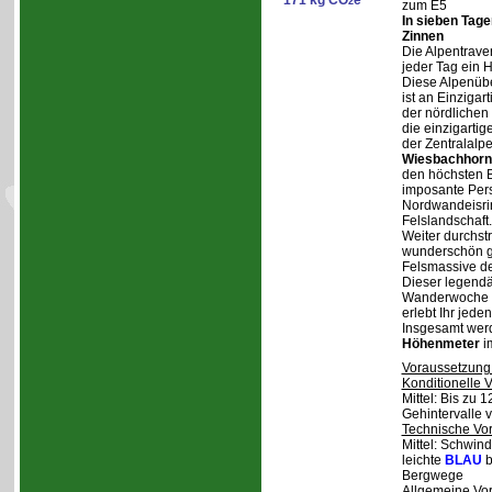
171 kg CO
e
2
zum E5
In sieben Tag
Zinnen
Die Alpentraver
jeder Tag ein 
Diese Alpenüb
ist an Einzigar
der nördlichen
die einzigarti
der Zentralalp
Wiesbachhorn
den höchsten Be
imposante Pers
Nordwandeisrin
Felslandschaft.
Weiter durchstr
wunderschön ge
Felsmassive d
Dieser legendä
Wanderwoche v
erlebt Ihr jede
Insgesamt wer
Höhenmeter
i
Voraussetzung
Konditionelle 
Mittel: Bis zu 
Gehintervalle 
Technische Vo
Mittel: Schwind
leichte
BLAU
b
Bergwege
Allgemeine Vo