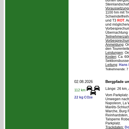
bunten Bergblu
Steinlandschaf
Voraussetzung
1100 hm mit Tr
Schwindelfreihe
und T3
ROT
. 
und möglicherw
Vorbesprechung
Übernachtung i
Teilnehmerzah
Vorbesprechu
Anmeldung
: O
den Tourenleite
Leistungen
: O
Kosten
: Ca. 6
Sektionsbusses
Leitung
:
Hans 
Teilnehmende: 7 /
02.08.2026
Bergpfade un
Länge: 26 km, 
112 km
Vom Parkplatz
22 kg CO
e
2
Unwegen nach/
Napoleon, La W
Marèts-Schlucht
Warche, Burg 
Reinhardstein,
Talsperre Robe
Parkplatz.
Trackdaten:
Do