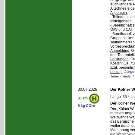
Bergwege der 
auch längere P
Altschneefelde
Allgemein:
- Teilnahme a
Mittelgebirge.
- Bereitschaft
ÖAV und CAI im
- Bereitschaft
Gruppenticket.
Teilnehmerzah
Vorbesprechu
Anmeldung
: O
den Tourenleite
Leistungen
: O
Kosten
: Ca. 7
zzgl. persönlic
Leitung
:
Jürge
Teilnehmende: 7 /
30.07.2026
Der Kölner We
Länge: 35 km, 
87 km
Der Kölner We
9 kg CO
e
2
Der „Kölner We
erstmals angel
Weitwanderweg,
das Bergische
weiter durch d
Marienberg verl
die Westerwäld