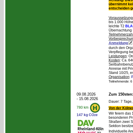
Achtung! Diese
übernimmt kei
entscheiden 
Voraussetzung
bis 1.000 Höhen
leichte T2
BLA
Übernachtung 
Teilnehmerzah
Vorbesprechu
Anmeldung
durch den Orga
Verpflegung bei
Leistungen
: O
Kosten
: Ca. 64
Seilbahnbenutz
Anreise mit Pr
Stand 10/25, e
Organisation
:
P
Teilnehmende: 6 /
09.08.2026
Zum 150sten
- 15.08.2026
Dauer: 7 Tage,
780 km
Von der Kölner
Wir feiern das
147 kg CO
e
2
besonderen Pro
Straßen zwei S
Sektion besit
Individuelle A