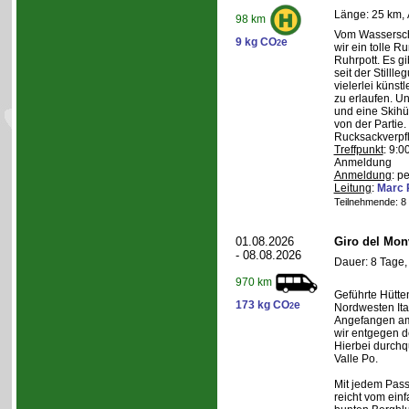
Länge: 25 km, 
98 km
Vom Wasserschl
9 kg CO
e
2
wir ein tolle 
Ruhrpott. Es g
seit der Still
vielerlei künst
zu erlaufen. U
und eine Skihüt
von der Partie.
Rucksackverpf
Treffpunkt
: 9:0
Anmeldung
Anmeldung
: p
Leitung
:
Marc 
Teilnehmende: 8 /
01.08.2026
Giro del Mon
- 08.08.2026
Dauer: 8 Tage,
970 km
Geführte Hütte
173 kg CO
e
2
Nordwesten Ita
Angefangen am 
wir entgegen 
Hierbei durchqu
Valle Po.
Mit jedem Pass,
reicht vom einf