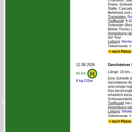
Charneux, Saw
Diane, Solwaste
Statte, Cascad
Belleheid und 
Trackdaten:
Do
Treffpunkt
: 9:3
Solwaster (Bel
Mühle Thorez 
Anmeldung (ab
der Tour
Leitung
:
Herma
Teilnehmende: 0 /
> noch Plätze 
12.09.2026
Gerolsteiner
Länge: 18 km, 
85 km
Eine Schleife 
8 kg CO
e
2
Gerolsteiner B
sind einige hig
Das bevorzugte 
erheblich kürze
Schlusseinkehr
Treffpunkt
: bei
Anmeldung (ab
Leitung
:
Ghola
Teilnehmende: 0 /
> noch Plätze 