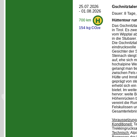
25.07.2026
Gschnitztale
- 01.08.2026
Dauer: 8 Tage,
Hüttentour ru
700 km
Das Gschnitztal
154 kg CO
e
2
in Tirol. Es zw
vom Wipptal ab 
in die Stubaier
Die Gschnitzta
eindrucksvolle
Gesichter der S
Steinach steig
auf, ehe sich m
hochalpine Wel
gelangt man ti
zwischen Fels
Hütte und Inns
geprägt von st
erhebt sich ein
bietet. Im weit
hervor: weite 
Höhenrücken be
vereint die Ru
Felskulissen u
Gesamterlebni
Voraussetzung
Konditionell:
Ta
Trekkingrucksa
Technisch:
Alpi