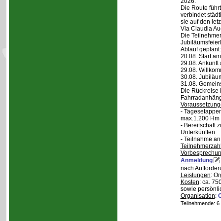
2026.
Die Route führt
verbindet städt
sie auf den let
Via Claudia Aug
Die Teilnehmer
Jubiläumsfeier
Ablauf geplant:
20.08. Start a
29.08. Ankunft
29.08. Willko
30.08. Jubiläu
31.08. Gemein
Die Rückreise i
Fahrradanhänge
Voraussetzung
- Tagesetappen
max.1.200 Hm 
- Bereitschaft
Unterkünften
- Teilnahme an
Teilnehmerzah
Vorbesprechu
Anmeldung
nach Aufforder
Leistungen
: O
Kosten
: ca. 75
sowie persönli
Organisation
:
Teilnehmende: 6 /