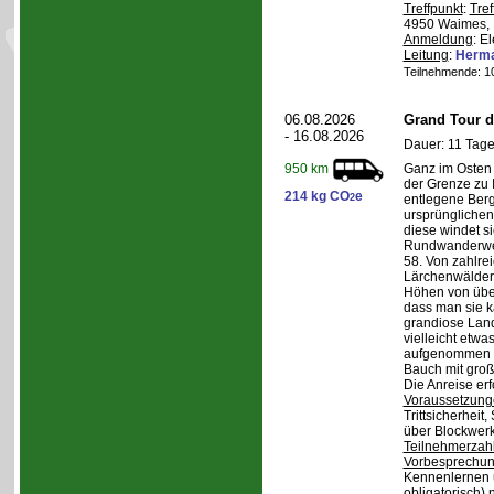
Treffpunkt
:
Tref
4950 Waimes, 
Anmeldung
: E
Leitung
:
Herma
Teilnehmende: 10 
06.08.2026
Grand Tour d
- 16.08.2026
Dauer: 11 Tage
Ganz im Osten 
950 km
der Grenze zu I
214 kg CO
e
2
entlegene Bergr
ursprünglichen
diese windet si
Rundwanderwe
58. Von zahlre
Lärchenwäldern
Höhen von über 
dass man sie k
grandiose Land
vielleicht etwa
aufgenommen wi
Bauch mit groß
Die Anreise erf
Voraussetzung
Trittsicherheit
über Blockwerk 
Teilnehmerzah
Vorbesprechu
Kennenlernen 
obligatorisch)