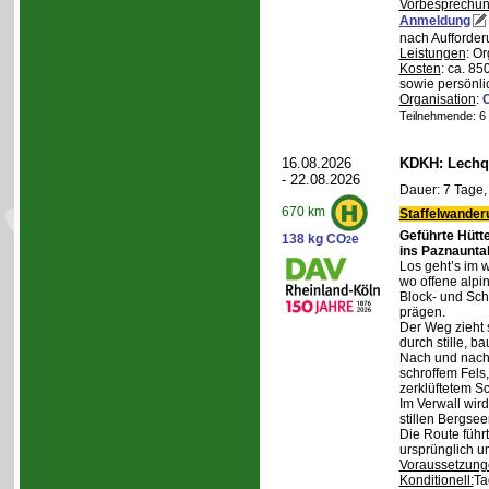
Vorbesprechu
Anmeldung
nach Aufforder
Leistungen
: O
Kosten
: ca. 85
sowie persönli
Organisation
:
Teilnehmende: 6 /
16.08.2026
KDKH: Lechqu
- 22.08.2026
Dauer: 7 Tage,
670 km
Staffelwander
Geführte Hütt
138 kg CO
e
2
ins Paznaunta
Los geht’s im 
wo offene alpi
Block- und Sch
prägen.
Der Weg zieht 
durch stille, b
Nach und nach
schroffem Fels
zerklüftetem S
Im Verwall wird
stillen Bergsee
Die Route führ
ursprünglich u
Voraussetzung
Konditionell:
Ta