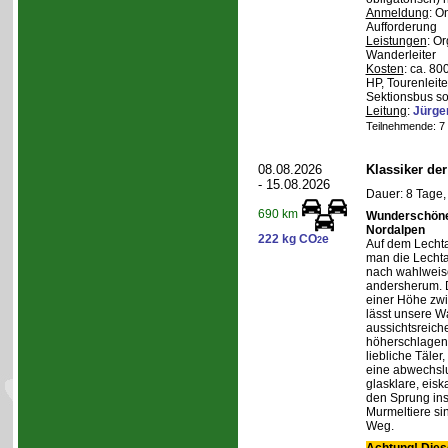
Anmeldung
: O
Aufforderung
Leistungen
: O
Wanderleiter
Kosten
: ca. 8
HP, Tourenleite
Sektionsbus so
Leitung
:
Jürge
Teilnehmende: 7 /
08.08.2026
Klassiker de
- 15.08.2026
Dauer: 8 Tage,
690 km
Wunderschöne 
Nordalpen
222 kg CO
e
2
Auf dem Lecht
man die Lechta
nach wahlweis
andersherum. D
einer Höhe zw
lässt unsere W
aussichtsreich
höherschlagen.
liebliche Täler
eine abwechslu
glasklare, eis
den Sprung ins
Murmeltiere si
Weg.