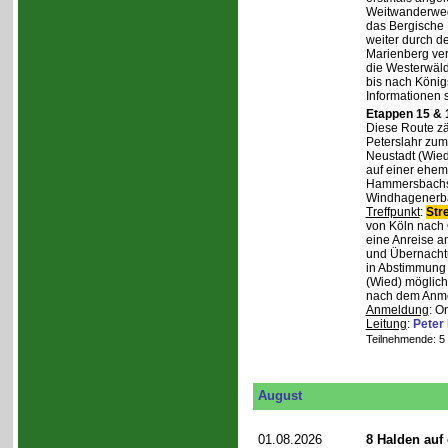
Weitwanderweg,
das Bergische
weiter durch d
Marienberg verl
die Westerwäld
bis nach Königs
Informationen 
Etappen 15 & 
Diese Route zä
Peterslahr zum
Neustadt (Wied
auf einer ehema
Hammersbachs.
Windhagenerba
Treffpunkt
:
Str
von Köln nach 
eine Anreise a
und Übernachtu
in Abstimmung m
(Wied) möglich
nach dem Anmel
Anmeldung
: O
Leitung
:
Peter
Teilnehmende: 5 /
August
01.08.2026
8 Halden auf 