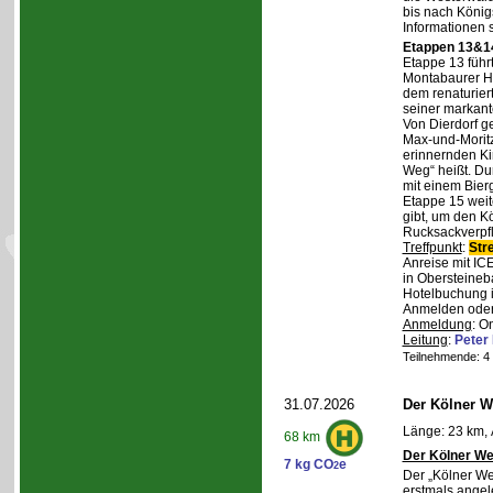
bis nach Königs
Informationen 
Etappen 13&14
Etappe 13 führ
Montabaurer Hö
dem renaturier
seiner markant
Von Dierdorf g
Max-und-Moritz
erinnernden Ki
Weg“ heißt. Du
mit einem Bierg
Etappe 15 weit
gibt, um den K
Rucksackverpf
Treffpunkt
:
Str
Anreise mit IC
in Obersteineba
Hotelbuchung i
Anmelden oder 
Anmeldung
: O
Leitung
:
Peter
Teilnehmende: 4 /
31.07.2026
Der Kölner We
Länge: 23 km, 
68 km
Der Kölner We
7 kg CO
e
2
Der „Kölner We
erstmals angel