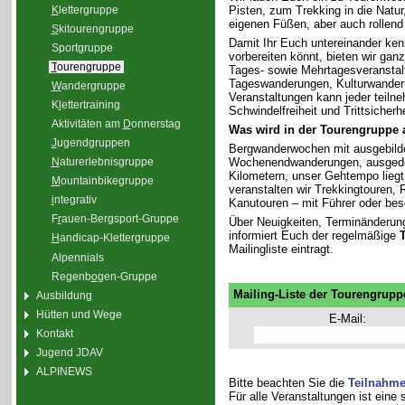
K
lettergruppe
Pisten, zum Trekking in die Natu
eigenen Füßen, aber auch rollend
S
kitourengruppe
Damit Ihr Euch untereinander ken
Sport
g
ruppe
vorbereiten könnt, bieten wir gan
T
ourengruppe
Tages- sowie Mehrtagesveranstal
Tageswanderungen, Kulturwander
W
andergruppe
Veranstaltungen kann jeder teiln
K
l
ettertraining
Schwindelfreiheit und Trittsicherhe
Aktivitäten am
D
onnerstag
Was wird in der Tourengruppe
J
ugendgruppen
Bergwanderwochen mit ausgebilde
Wochenendwanderungen, ausgedeh
N
aturerlebnisgruppe
Kilometern, unser Gehtempo liegt 
M
ountainbikegruppe
veranstalten wir Trekkingtouren
i
ntegrativ
Kanutouren – mit Führer oder bes
F
r
auen-Bergsport-Gruppe
Über Neuigkeiten, Terminänderun
informiert Euch der regelmäßige
H
andicap-Klettergruppe
Mailingliste eintragt.
Alpennials
Regenb
o
gen-Gruppe
Mailing-Liste der Tourengrupp
Ausbildung
Hütten und Wege
E-Mail:
Kontakt
Jugend JDAV
ALPINEWS
Bitte beachten Sie die
Teilnahm
Für alle Veranstaltungen ist eine