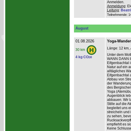
Anmelden.
Anmeldung
: E
Leitung
:
Beatr
Teilnehmende: 14 
August
01.08.2026
Yoga-Wanderu
Länge: 12 km, 
30 km
Unter dem Mo
4 kg CO
e
2
WANN DANN be
Eifgenbachtal 
Natur auf ein 
alltägliches W
Eifgenbachtal a
Abbau von Stre
der Wanderung 
des Bergischen
Yoga (Atemübun
Augenblick leb
abbauen. Wir l
Stille auf die
begleitet uns 
streicheln und
zu sehen, bevo
Rucksackverpfle
empfiehlt es si
Keine Schluss