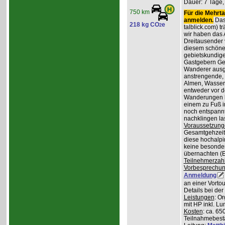
Dauer: 7 Tage,
750 km
Für die Mehrta
anmelden.
Das 
218 kg CO
e
2
talblick.com) t
wir haben das 
Dreitausender v
diesem schöne
gebietskundig
Gastgebern Ger
Wanderer ausge
anstrengende, 
Almen, Wasserf
entweder vor d
Wanderungen lo
einem zu Fuß i
noch entspannt
nachklingen la
Voraussetzung
Gesamtgehzeiten
diese hochalpi
keine besonder
übernachten (E
Teilnehmerzah
Vorbesprechu
Anmeldung
an einer Vortou
Details bei de
Leistungen
: O
mit HP inkl. L
Kosten
: ca. 65
Teilnahmebest