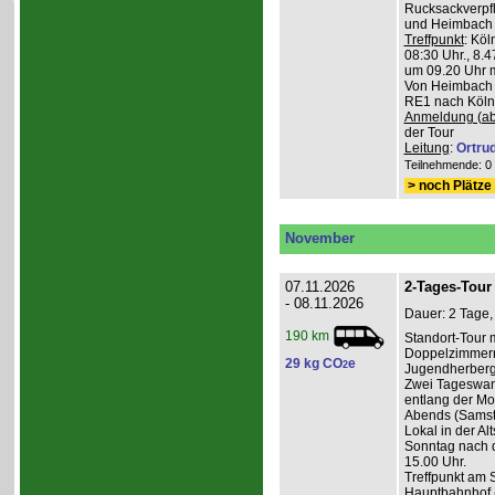
Rucksackverpfl
und Heimbach 
Treffpunkt
: Köl
08:30 Uhr., 8.4
um 09.20 Uhr m
Von Heimbach 1
RE1 nach Köln,
Anmeldung (ab
der Tour
Leitung
:
Ortru
Teilnehmende: 0 /
> noch Plätze 
November
07.11.2026
2-Tages-Tour 
- 08.11.2026
Dauer: 2 Tage,
190 km
Standort-Tour 
Doppelzimmern
29 kg CO
e
2
Jugendherberge
Zwei Tageswan
entlang der Mos
Abends (Samsta
Lokal in der Alt
Sonntag nach d
15.00 Uhr.
Treffpunkt am 
Hauptbahnhof (