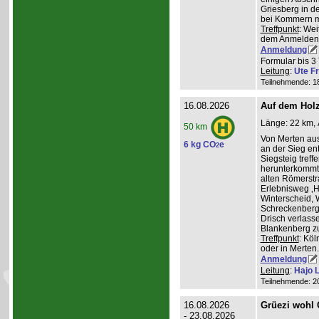
Griesberg in 
bei Kommern mi
Treffpunkt
: Wei
dem Anmelden
Anmeldung
Formular bis 3 
Leitung
:
Ute Fr
Teilnehmende: 18 
16.08.2026
Auf dem Hol
Länge: 22 km, 
50 km
Von Merten aus
6 kg CO
e
2
an der Sieg ent
Siegsteig treff
herunterkommt.
alten Römerstr
Erlebnisweg ‚H
Winterscheid, 
Schreckenberg 
Drisch verlass
Blankenberg z
Treffpunkt
: Köl
oder in Merten
Anmeldung
Leitung
:
Hajo 
Teilnehmende: 20 
16.08.2026
Grüezi wohl
- 23.08.2026