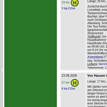
Länge: 20 km, 
18 km
Zunächst durch
3 kg CO
e
2
Linnefetal, em
Talsperrenmaue
Bachtal, über F
nach Großspez
Altenberg. Sch
Die Tour findet
(gegebenenfal
Absprache)!
Treffpunkt
: Um
Hauptbahnhof K
Haupthalle (Do
an 09:06 Uhr, 
um 9:14 Uhr na
Wandertreffpun
Anmeldung
(wg. Schlußein
Leitung
:
Gerd 
Teilnehmende: 17 
23.08.2026
Von Hausen i
Länge: 17 km, 
57 km
Wir starten v
6 kg CO
e
2
am Ortsrand en
länger hinauf 
wohin es steil 
ins wenig beg
eine Strecke fol
zum Forstweg z