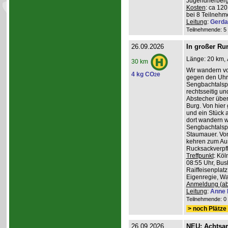
Jugendherberg
Kosten
: ca 12
bei 8 Teilneh
Leitung
:
Gerda
Teilnehmende: 5 /
26.09.2026
In großer Ru
Länge: 20 km, 
30 km
Wir wandern v
4 kg CO
e
2
gegen den Uhrz
Sengbachtalspe
rechtsseitig u
Abstecher übe
Burg. Von hier
und ein Stück 
dort wandern w
Sengbachtalsp
Staumauer. Von
kehren zum Au
Rucksackverpf
Treffpunkt
: Köl
08:55 Uhr, Bus
Raiffeisenplatz
Eigenregie, Wan
Anmeldung (ab
Leitung
:
Anne 
Teilnehmende: 0 /
> noch Plätze 
26.09.2026
NEU: Achtsa