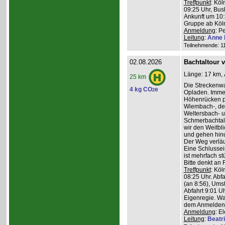
Treffpunkt
: Köl
09:25 Uhr, Bus
Ankunft um 10:3
Gruppe ab Köln
Anmeldung
: P
Leitung
:
Anne 
Teilnehmende: 11 
02.08.2026
Bachtaltour 
Länge: 17 km, 
25 km
Die Streckenw
4 kg CO
e
2
Opladen. Imme
Höhenrücken pa
Wiembach-, des
Weltersbach- u
Schmerbachtal
wir den Weitbl
und gehen hinu
Der Weg verläu
Eine Schlussein
ist mehrfach st
Bitte denkt an
Treffpunkt
: Köl
08:25 Uhr. Abf
(an 8:56), Ums
Abfahrt 9:01 Uh
Eigenregie. Wa
dem Anmelden
Anmeldung
: E
Leitung
:
Beatr