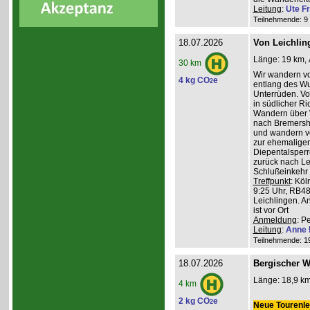
Leitung
:
Ute Fr
Teilnehmende: 9 /
18.07.2026
Von Leichlin
Länge: 19 km, 
30 km
Wir wandern v
4 kg CO
e
2
entlang des W
Unterrüden. Vo
in südlicher R
Wandern über 
nach Bremershe
und wandern vo
zur ehemaligen
Diepentalsperr
zurück nach Le
Schlußeinkehr 
Treffpunkt
: Köl
9:25 Uhr, RB48
Leichlingen. A
ist vor Ort
Anmeldung
: P
Leitung
:
Anne 
Teilnehmende: 19 
18.07.2026
Bergischer W
Länge: 18,9 km
4 km
2 kg CO
e
2
Neue Tourenlei