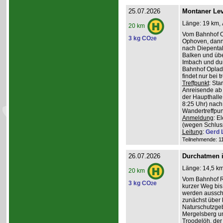
25.07.2026
Montaner Lev
Länge: 19 km, 
20 km
Vom Bahnhof O
3 kg CO
e
2
Ophoven, dann 
nach Diepental
Balken und üb
Imbach und du
Bahnhof Oplade
findet nur bei 
Treffpunkt
: Sta
Anreisende ab 
der Haupthalle
8:25 Uhr) nach
Wandertreffpun
Anmeldung
: E
(wegen Schlus
Leitung
:
Gerd 
Teilnehmende: 11 
26.07.2026
Durchatmen i
Länge: 14,5 km
20 km
Vom Bahnhof Rö
3 kg CO
e
2
kurzer Weg bis 
werden ausschl
zunächst über 
Naturschutzge
Mergelsberg u
Troodelöh, der