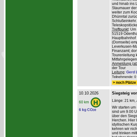
und hinab ins L
Staumauer der 
weiter zum Koc
Dhünntal zurüc
Schlußeinkehr.
Teleskopstöck
Treffpunkt
: Um
51519 Odenthal
Hauptbahnhof K
(Domseite) emp
Leverkusen-Man
Finanzamt; dor
Tourenleitung 
Mitfahrgelegen
Anmeldung (ab
der Tour
Leitung
:
Gerd 
Teilnehmende: 0 /
> noch Plätze 
10.10.2026
Siegsteig vo
Länge: 21 km, 
60 km
Wir starten um
6 kg CO
e
2
sind um 9.00 Uh
über den Siegs
Herchen. Hier 
idyllischen Ku
kehren wir nich
und trinken mit