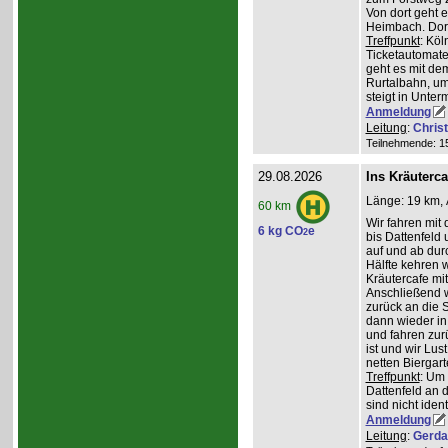
Von dort geht 
Heimbach. Dort
Treffpunkt
: Köl
Ticketautomate
geht es mit de
Rurtalbahn, u
steigt in Unte
Anmeldung
Leitung
:
Chris
Teilnehmende: 15 
29.08.2026
Ins Kräuterc
Länge: 19 km, 
60 km
Wir fahren mit 
6 kg CO
e
2
bis Dattenfeld
auf und ab dur
Hälfte kehren w
Kräutercafe mi
Anschließend 
zurück an die S
dann wieder in
und fahren zur
ist und wir Lu
netten Biergar
Treffpunkt
: Um
Dattenfeld an d
sind nicht ident
Anmeldung
Leitung
:
Gerda