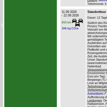
Leitung
:
Matth
Teilnehmende: 8 /
11.09.2026
Standorttour
- 22.09.2026
Dauer: 12 Tage
850 km
Südlich des Ro
Provinz Trentin
306 kg CO
e
2
Vielzahl von Mö
abwechslungsr
Wir unternehme
gemäßigtem Te
Ausblicken auf
Dolomiten wie 
Plattkofel und
Rosengartenma
Zeit, die Ausbl
Unser Standortq
(www.hotelmedil
Hallenbad.
Voraussetzung
Einzelzimmer b
Euro pro Tag), 
Bergwege (T1 un
Linie an Mitgl
Teilnehmerzah
Vorbesprechu
Anmeldung
Aufforderung d
Leistungen
: O
Halbpension, 