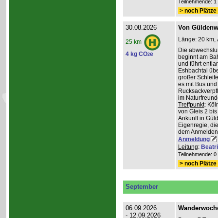
Teilnehmende: 1 /
> noch Plätze 
30.08.2026
Von Güldenwe
Länge: 20 km, 
25 km
Die abwechslu
4 kg CO
e
2
beginnt am Ba
und führt entl
Eshbachtal üb
großer Schleife
es mit Bus und
Rucksackverpfl
im Naturfreun
Treffpunkt
: Köl
von Gleis 2 bis
Ankunft in Gül
Eigenregie, die
dem Anmelden
Anmeldung
Leitung
:
Beatr
Teilnehmende: 0 /
> noch Plätze 
September
06.09.2026
Wanderwoche 
- 12.09.2026