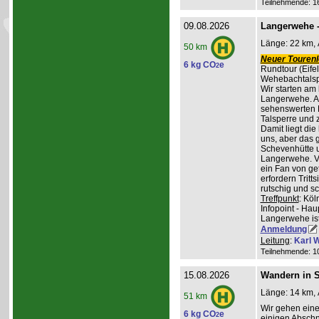
Teilnehmende: 16 
09.08.2026
Langerwehe -
Länge: 22 km, 
50 km
Neuer Tourenle
6 kg CO
e
2
Rundtour (Eife
Wehebachtalsp
Wir starten am
Langerwehe. A
sehenswerten L
Talsperre und 
Damit liegt die
uns, aber das g
Schevenhütte u
Langerwehe. Ve
ein Fan von ge
erfordern Trit
rutschig und s
Treffpunkt
: Kö
Infopoint - Hau
Langerwehe ist
Anmeldung
Leitung
:
Karl W
Teilnehmende: 10 
15.08.2026
Wandern in St
Länge: 14 km, 
51 km
Wir gehen ein
6 kg CO
e
2
einigen Abschni