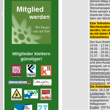
deinem Alltag
Die praktisch
Stressmanageme
Ruhe werden er
Damit die Übung
über vier Woch
Eine Teilnahme
Wochenenden m
werden. Um ei
du mit deiner
teilzunehmen.
Der Kurs findet
10.04. - 12.04
08.05. - 10.0
26.06. - 28.06
Mitglieder klettern
31.07. - 02.08
günstiger!
Voraussetzung
und dem Austau
geeignet, um a
Erkrankungen z
Teilnehmerzah
Vorbesprechu
Anmeldung mitg
Anmeldung
: a
Die Anmeldung
Siehe:
26.2.38
Leistungen
: D
Organisation; 
angegebenen J
Mittagessen
Kosten
: 200 E