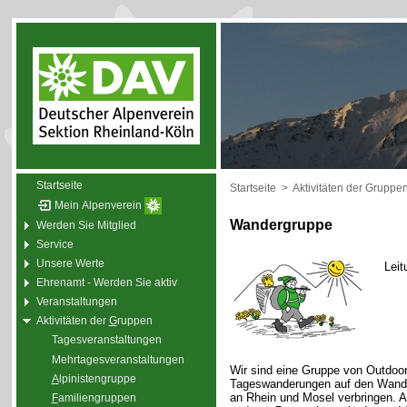
Startseite
Startseite
>
Aktivitäten der Gruppe
Mein Alpenverein
Wandergruppe
Werden Sie Mitglied
Service
Unsere Werte
Leit
Ehrenamt - Werden Sie aktiv
Veranstaltungen
Aktivitäten der
G
ruppen
Tagesveranstaltungen
Mehrtagesveranstaltungen
Wir sind eine Gruppe von Outdoor
A
lpinistengruppe
Tageswanderungen auf den Wande
an Rhein und Mosel verbringen. 
F
amiliengruppen