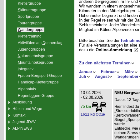
anderen Bergregionen im In- und
K
lettergruppe
Wir wandern in einem angenehme
S
kitourengruppe
Kilometer in den Mittelgebirgen.
Höhenmeter begrenzt und finden i
Sport
g
ruppe
In der Regel reisen wir mit der 
T
ourengruppe
Schlusseinkehr. Jeder Wanderfreu
Mitglied im Kölner Alpenverein sin
W
andergruppe
K
l
ettertraining
Bitte beachten Sie die
Teilnahm
Aktivitäten am
D
onnerstag
Für alle Veranstaltungen ist eine
J
ugendgruppen
dazu die
Online-Anmeldung
N
aturerlebnisgruppe
M
ountainbikegruppe
Zu den nächsten Terminen
i
ntegrativ
Januar
Februar
März
F
r
auen-Bergsport-Gruppe
Juli
August
September
H
andicap-Klettergruppe
Alpennials
10.04.2026
NEU Bergwand
Regenb
o
gen-Gruppe
- 02.08.2026
Dauer: 12 Tage
Ausbildung
Hier findest 
75 km
Hütten und Wege
„Stressredukti
1612 kg CO
e
Kontakt
2
(Berg-)Wander
Siegel „Sport p
Jugend JDAV
wurde.
ALPINEWS
Entdecke, wie 
deinen Stress 
Wanderungen l