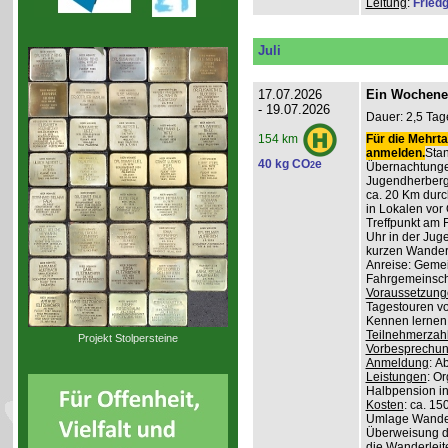
Leitung
:
Friedg
Juli
17.07.2026
Ein Wochene
- 19.07.2026
Dauer: 2,5 Tag
Für die Mehrta
154 km
anmelden.
Stan
40 kg CO
e
2
Übernachtunge
Jugendherber
ca. 20 Km durc
in Lokalen vor 
Treffpunkt am 
Uhr in der Jug
kurzen Wander
Anreise: Gemei
Fahrgemeinscha
Voraussetzung
Tagestouren vo
Kennen lernen 
Teilnehmerzah
Projekt Stolpersteine
Vorbesprechu
Anmeldung
: A
Leistungen
: O
Halbpension in
Kosten
: ca. 15
Umlage Wanderl
Überweisung d
die Wanderleite