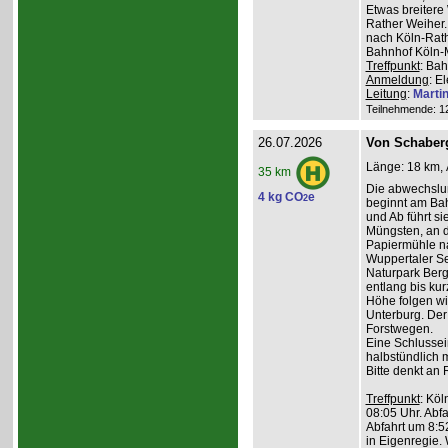
Etwas breiter
Rather Weiher. 
nach Köln-Rath
Bahnhof Köln-M
Treffpunkt
: Bah
Anmeldung
: E
Leitung
:
Marti
Teilnehmende: 12 
26.07.2026
Von Schaber
Länge: 18 km, 
35 km
Die abwechslu
4 kg CO
e
2
beginnt am Bah
und Ab führt s
Müngsten, an 
Papiermühle na
Wuppertaler Se
Naturpark Ber
entlang bis kur
Höhe folgen wi
Unterburg. Der
Forstwegen.
Eine Schlussein
halbstündlich 
Bitte denkt an
Treffpunkt
: Köl
08:05 Uhr. Abfa
Abfahrt um 8:5
in Eigenregie. 