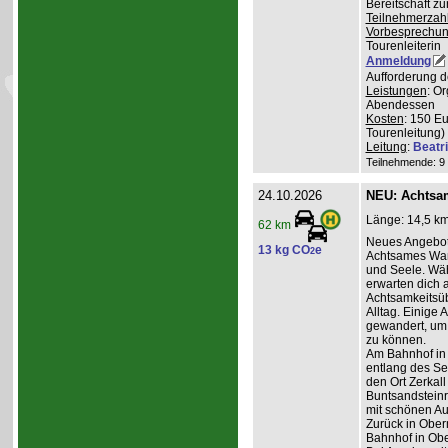
Bereitschaft z
Teilnehmerzah
Vorbesprechu
Tourenleiterin
Anmeldung
Aufforderung d
Leistungen
: O
Abendessen
Kosten
: 150 E
Tourenleitung)
Leitung
:
Beatr
Teilnehmende: 9 /
24.10.2026
NEU: Achtsa
Länge: 14,5 km
62 km
Neues Angebot
13 kg CO
e
2
Achtsames Wand
und Seele. Wä
erwarten dich
Achtsamkeitsüb
Alltag. Einige 
gewandert, um
zu können.
Am Bahnhof in
entlang des Se
den Ort Zerkall
Buntsandsteinr
mit schönen Au
Zurück in Ober
Bahnhof in Obe