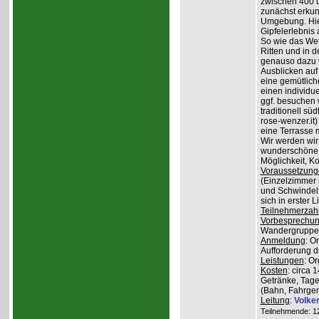
zwischen 400 
zunächst erkun
Umgebung. Hier
Gipfelerlebnis
So wie das Wet
Ritten und in 
genauso dazu w
Ausblicken auf
eine gemütlich
einen individu
ggf. besuchen
traditionell sü
rose-wenzer.it
eine Terrasse 
Wir werden wir
wunderschöne 
Möglichkeit, K
Voraussetzung
(Einzelzimmer n
und Schwindelfr
sich in erster 
Teilnehmerzah
Vorbesprechu
Wandergruppe o
Anmeldung
: O
Aufforderung du
Leistungen
: O
Kosten
: circa 
Getränke, Tage
(Bahn, Fahrge
Leitung
:
Volke
Teilnehmende: 12 