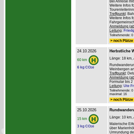
Bei Anreise mi
Weitere Infos 
Tourenleiterin
Treffpunkt
: Ba
Weitere Infos 
Fahrgemeinscha
Anmeldung (ab
Leitung
:
Friedg
Teilnehmende: 0 /
> noch Plätze 
24.10.2026
Herbstliche 
Länge: 18 km, 
60 km
Rundwanderung
6 kg CO
e
2
Weinbergen an 
Treffpunkt
: De
Anmeldung (ab
Formular bis 2 
Leitung
:
Ute Fr
Teilnehmende: 0 /
maximal: 16
> noch Plätze 
25.10.2026
Rundwanderu
Länge: 10 km, 
15 km
Malerische Ei
3 kg CO
e
2
über Marienhöh
Umrundung de