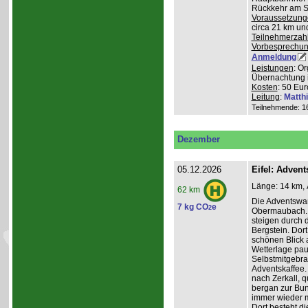
Rückkehr am So
Voraussetzung
circa 21 km u
Teilnehmerzah
Vorbesprechu
Anmeldung
Leistungen
: O
Übernachtung 
Kosten
: 50 Eur
Leitung
:
Matth
Teilnehmende: 16 
Dezember
05.12.2026
Eifel: Adve
Länge: 14 km, 
62 km
Die Adventswa
7 kg CO
e
2
Obermaubach. 
steigen durch 
Bergstein. Dort
schönen Blick 
Wetterlage paus
Selbstmitgebra
Adventskaffee.
nach Zerkall, 
bergan zur Bun
immer wieder m
Dort besteht di