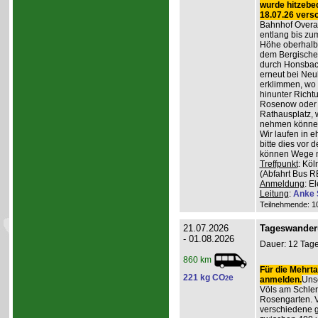
wurde hitzebe
18.07.26 vers
Bahnhof Overat
entlang bis zum
Höhe oberhalb 
dem Bergischen
durch Honsbac
erneut bei Neu
erklimmen, wo 
hinunter Richt
Rosenow oder d
Rathausplatz, 
nehmen könne
Wir laufen in 
bitte dies vor 
können Wege m
Treffpunkt
: Köl
(Abfahrt Bus R
Anmeldung
: E
Leitung
:
Anke 
Teilnehmende: 10 
21.07.2026
Tageswander
- 01.08.2026
Dauer: 12 Tage
860 km
Für die Mehrta
221 kg CO
e
2
anmelden.
Unse
Völs am Schler
Rosengarten. V
verschiedene 