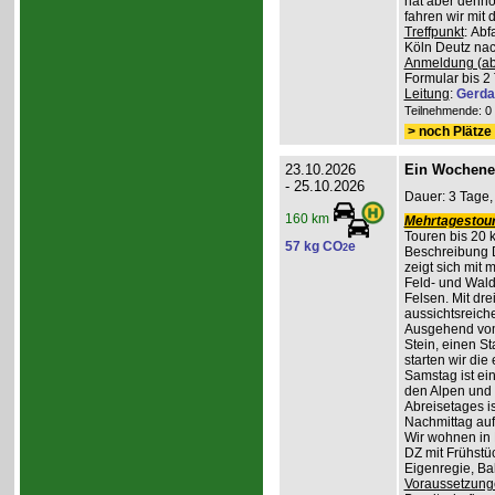
hat aber denno
fahren wir mit
Treffpunkt
: Ab
Köln Deutz nach
Anmeldung (ab
Formular bis 2 
Leitung
:
Gerda
Teilnehmende: 0 /
> noch Plätze 
23.10.2026
Ein Wochene
- 25.10.2026
Dauer: 3 Tage,
160 km
Mehrtagestour
Touren bis 20 
57 kg CO
e
2
Beschreibung 
zeigt sich mit
Feld- und Wal
Felsen. Mit dr
aussichtsreich
Ausgehend vom
Stein, einen St
starten wir di
Samstag ist ei
den Alpen und 
Abreisetages i
Nachmittag au
Wir wohnen in
DZ mit Frühstüc
Eigenregie, B
Voraussetzung