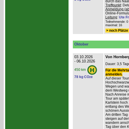
durch das Naafb
Treffpunkt
: De
Anmeldung (ab
Online-Formula
Leitung
:
Ute Fr
Teilnehmende: 0 /
maximal: 16
> noch Plätze 
Oktober
03.10.2026
Von Hornberg
- 06.10.2026
Dauer: 3,5 Tag
450 km
Für die Mehrta
anmelden.
78 kg CO
e
2
Auf dieser Tour
Hochschwarzwa
Wegen und wan
dem Westweg 
Nach Anreise mi
Tour am späten
Karlstein hoch
entlang des W
schönen Aussic
Am dritten Tag 
steigen auf de
wandern anschl
Tag über den 