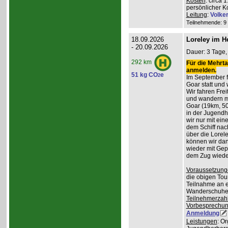
Kosten
: circa 
persönlicher K
Leitung
:
Volke
Teilnehmende: 9 /
18.09.2026
Loreley im H
- 20.09.2026
Dauer: 3 Tage, 
292 km
Für die Mehrta
anmelden.
51 kg CO
e
2
Im September f
Goar statt und 
Wir fahren Frei
und wandern m
Goar (19km, 50
in der Jugend
wir nur mit ei
dem Schiff nac
über die Lorel
können wir da
wieder mit Gep
dem Zug wiede
Voraussetzung
die obigen Tou
Teilnahme an e
Wanderschuhe
Teilnehmerzah
Vorbesprechu
Anmeldung
Leistungen
: O