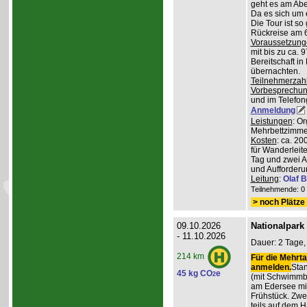
geht es am Abe
Da es sich um 
Die Tour ist so
Rückreise am 6
Voraussetzung
mit bis zu ca. 
Bereitschaft i
übernachten.
Teilnehmerzah
Vorbesprechu
und im Telefong
Anmeldung
Leistungen
: O
Mehrbettzimmern
Kosten
: ca. 2
für Wanderleite
Tag und zwei 
und Aufforderu
Leitung
:
Olaf 
Teilnehmende: 0 /
> noch Plätze 
09.10.2026
Nationalpark
- 11.10.2026
Dauer: 2 Tage,
214 km
Für die Mehrta
anmelden.
Stan
45 kg CO
e
2
(mit Schwimmb
am Edersee mi
Frühstück. Zw
teils auf dem 