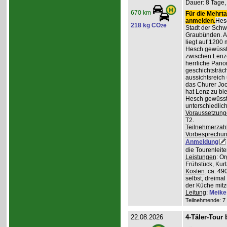
Dauer: 8 Tage, 
670 km
Für die Mehrta
anmelden.
Hesc
218 kg CO
e
2
Stadt der Schw
Graubünden. A
liegt auf 1200
Hesch gewüsst:
zwischen Lenz
herrliche Pan
geschichtsträc
aussichtsreich
das Churer Joc
hat Lenz zu bie
Hesch gewüsst:
unterschiedlic
Voraussetzung
T2.
Teilnehmerzah
Vorbesprechu
Anmeldung
die Tourenleit
Leistungen
: O
Frühstück, Kur
Kosten
: ca. 4
selbst, dreimal
der Küche mitz
Leitung
:
Meike
Teilnehmende: 7 /
22.08.2026
4-Täler-Tour 