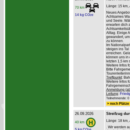
Länge: 15 km, 
70 km
Neues Angebot
14 kg CO
e
2
Achtsames Wand
und Seele. Wä
erwarten dich
Achtsamkeitsüb
Alltag. Einige 
gewandert, um
zu können.
Im Nationalpar
steigen ins Ta
erreichen. Gel
können uns in 
letzten 1,5 km 
Weitere Infos 
Bitte Fahrgeme
Tourenleiterin
Treffpunkt
: Ba
Weitere Infos 
Fahrgemeinscha
Anmeldung (ab
Leitung
:
Friedg
Teilnehmende: 0 /
> noch Plätze 
26.09.2026
Streifzug du
Länge: 18 km, 
40 km
. Wir werden a
5 kg CO
e
2