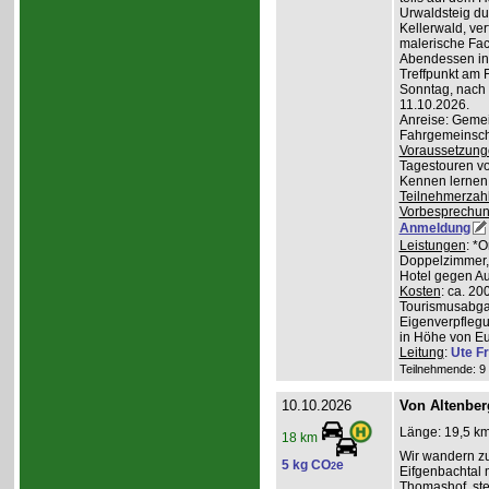
Urwaldsteig du
Kellerwald, ve
malerische Fa
Abendessen in 
Treffpunkt am 
Sonntag, nach
11.10.2026.
Anreise: Gemei
Fahrgemeinscha
Voraussetzung
Tagestouren vo
Kennen lernen 
Teilnehmerzah
Vorbesprechu
Anmeldung
Leistungen
: *
Doppelzimmer, 
Hotel gegen Au
Kosten
: ca. 20
Tourismusabgab
Eigenverpfleg
in Höhe von Eu
Leitung
:
Ute Fr
Teilnehmende: 9 /
10.10.2026
Von Altenber
Länge: 19,5 km
18 km
Wir wandern z
5 kg CO
e
2
Eifgenbachtal 
Thomashof, st