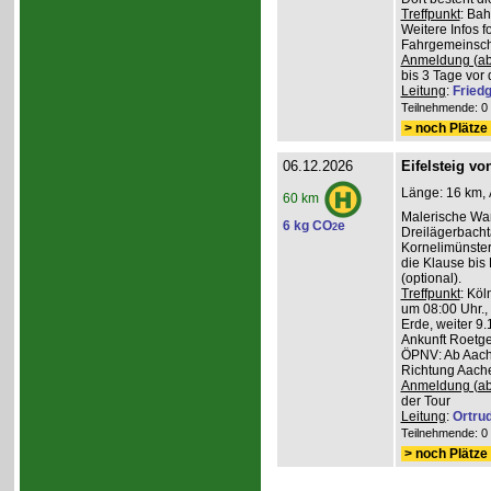
Treffpunkt
: Ba
Weitere Infos 
Fahrgemeinscha
Anmeldung (ab
bis 3 Tage vor 
Leitung
:
Friedg
Teilnehmende: 0 /
> noch Plätze 
06.12.2026
Eifelsteig v
Länge: 16 km, 
60 km
Malerische Wa
6 kg CO
e
2
Dreilägerbacht
Kornelimünster
die Klause bis
(optional).
Treffpunkt
: Köl
um 08:00 Uhr.,
Erde, weiter 9
Ankunft Roetge
ÖPNV: Ab Aach
Richtung Aache
Anmeldung (ab
der Tour
Leitung
:
Ortru
Teilnehmende: 0 /
> noch Plätze 