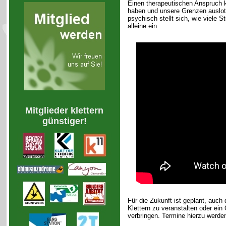
Einen therapeutischen Anspruch k
haben und unsere Grenzen auslote
psychisch stellt sich, wie viele 
alleine ein.
Mitglieder klettern
günstiger!
Für die Zukunft ist geplant, auch
Klettern zu veranstalten oder ein
verbringen. Termine hierzu werd