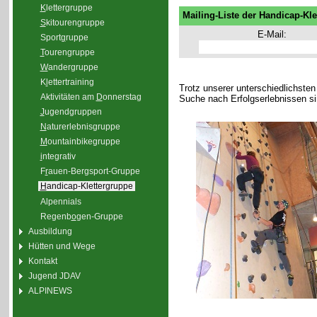
K
lettergruppe
Mailing-Liste der Handicap-Kle
S
kitourengruppe
E-Mail:
Sport
g
ruppe
T
ourengruppe
W
andergruppe
K
l
ettertraining
Trotz unserer unterschiedlichsten 
Aktivitäten am
D
onnerstag
Suche nach Erfolgserlebnissen si
J
ugendgruppen
N
aturerlebnisgruppe
M
ountainbikegruppe
i
ntegrativ
F
r
auen-Bergsport-Gruppe
H
andicap-Klettergruppe
Alpennials
Regenb
o
gen-Gruppe
Ausbildung
Hütten und Wege
Kontakt
Jugend JDAV
ALPINEWS