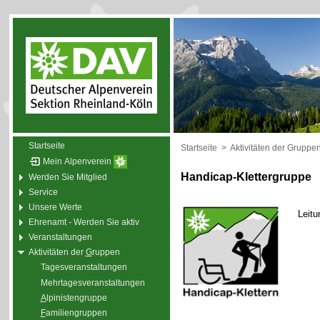
Startseite
Startseite
>
Aktivitäten der Gruppe
Mein Alpenverein
Handicap-Klettergruppe
Werden Sie Mitglied
Service
Unsere Werte
Leitu
Ehrenamt - Werden Sie aktiv
Veranstaltungen
Aktivitäten der
G
ruppen
Tagesveranstaltungen
Mehrtagesveranstaltungen
A
lpinistengruppe
F
amiliengruppen