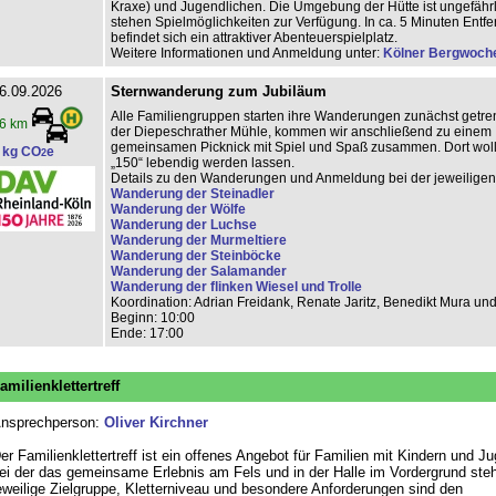
Kraxe) und Jugendlichen. Die Umgebung der Hütte ist ungefährl
stehen Spielmöglichkeiten zur Verfügung. In ca. 5 Minuten Entf
befindet sich ein attraktiver Abenteuerspielplatz.
Weitere Informationen und Anmeldung unter:
Kölner Bergwoch
6.09.2026
Sternwanderung zum Jubiläum
Alle Familiengruppen starten ihre Wanderungen zunächst getren
6 km
der Diepeschrather Mühle, kommen wir anschließend zu einem
gemeinsamen Picknick mit Spiel und Spaß zusammen. Dort woll
 kg CO
e
2
„150“ lebendig werden lassen.
Details zu den Wanderungen und Anmeldung bei der jeweilige
Wanderung der Steinadler
Wanderung der Wölfe
Wanderung der Luchse
Wanderung der Murmeltiere
Wanderung der Steinböcke
Wanderung der Salamander
Wanderung der flinken Wiesel und Trolle
Koordination: Adrian Freidank, Renate Jaritz, Benedikt Mura un
Beginn: 10:00
Ende: 17:00
amilienklettertreff
nsprechperson:
Oliver Kirchner
er Familienklettertreff ist ein offenes Angebot für Familien mit Kindern und J
ei der das gemeinsame Erlebnis am Fels und in der Halle im Vordergrund steh
eweilige Zielgruppe, Kletterniveau und besondere Anforderungen sind den