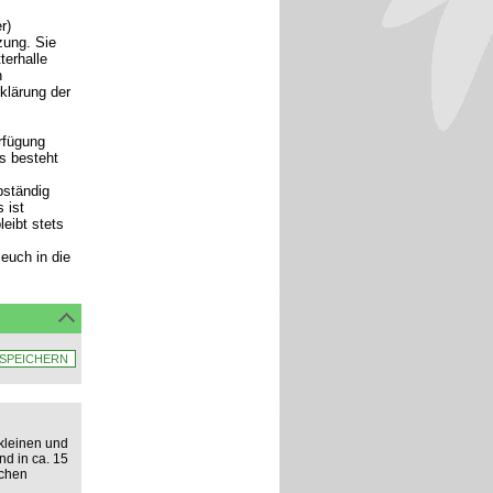
r)
zung. Sie
terhalle
n
rklärung der
rfügung
ls besteht
bständig
 ist
eibt stets
euch in die
kleinen und
nd in ca. 15
ichen