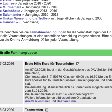
ie Luchse
Jahrgänge 2018 - 2020
e Murmeltiere
Jahrgänge 2017 - 2018
e Steinböcke
Jahrgänge 2013 - 2016
ie Salamander
Jahrgänge 2010 - 2013
e flinken Wiesel und die Trolle
mit Jugendlichen ab Jahrgang 2008
ie Gämsen
(Erwachsene)
tte beachten Sie die
Teilnahmebedingungen
für die Veranstaltungen der Gr
r alle Veranstaltungen ist eine schriftliche Anmeldung vorgeschrieben. Bitte 
zu die
Online-Anmeldung
bei jeder Veranstaltung
.
ür alle Familiengruppen
7.02.2026
Erste-Hilfe-Kurs für Tourenleiter
Am 07.02.2026 findet in der Geschäftsstelle des DAV Sektion Kö
Rheinland,
Clemensstraße 5–7, 50676 Köln, von 09:00 bis 16:30 Uhr ein Ers
Kurs speziell für Tourenleiter unserer Familiengruppen und an
statt.
Die Anmeldung ist ausschließlich für Tourenleiter möglich und nu
zum 31.01.2026.
Die Teilnehmerzahl ist max. 14 Personen begrenzt.
Weitere Informationen gibt es bei den Organisatoren
Anette Riesmeier
und
Bastian Klein
.
3.03.2026
Teamtreffen