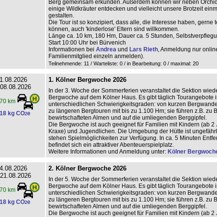
Berg gemeinsam erkunden. Außerdem können wir neben Orchi
einige Wildkräuter entdecken und vielleicht unsere Brotzeit ein
gestalten.
Die Tour ist so konzipiert, dass alle, die Interesse haben, gerne
können, auch 'kinderlose' Eltern sind willkommen.
Länge ca. 10 km, 180 Hm, Dauer ca. 5 Stunden, Selbstverpfleg
Start 10:00 Uhr bei Bürvenich
Informationen bei
Andrea
und
Lars Rieth
, Anmeldung nur online
Familienmitglied einzeln anmelden).
Teilnehmende: 11 / Warteliste: 0 / in Bearbeitung: 0
/ maximal: 20
1.08.2026
1. Kölner Bergwoche 2026
 08.08.2026
In der 3. Woche der Sommerferien veranstaltet die Sektion wiede
Bergwoche auf dem Kölner Haus. Es gibt täglich Tourangebote i
70 km
unterschiedlichen Schwierigkeitsgraden: von kurzen Bergwand
zu längeren Bergtouren mit bis zu 1.100 Hm; sie führen z.B. zu 
18 kg CO
e
2
bewirtschafteten Almen und auf die umliegenden Berggipfel.
Die Bergwoche ist auch geeignet für Familien mit Kindern (ab 2 
Kraxe) und Jugendlichen. Die Umgebung der Hütte ist ungefährl
stehen Spielmöglichkeiten zur Verfügung. In ca. 5 Minuten Entf
befindet sich ein attraktiver Abenteuerspielplatz.
Weitere Informationen und Anmeldung unter:
Kölner Bergwoch
4.08.2026
2. Kölner Bergwoche 2026
 21.08.2026
In der 5. Woche der Sommerferien veranstaltet die Sektion wiede
Bergwoche auf dem Kölner Haus. Es gibt täglich Tourangebote i
70 km
unterschiedlichen Schwierigkeitsgraden: von kurzen Bergwand
zu längeren Bergtouren mit bis zu 1.100 Hm; sie führen z.B. zu 
18 kg CO
e
2
bewirtschafteten Almen und auf die umliegenden Berggipfel.
Die Bergwoche ist auch geeignet für Familien mit Kindern (ab 2 