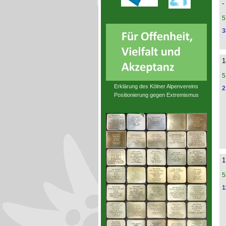
-
5
3
1
5
Erklärung des Kölner Alpenvereins
2
Positionierung gegen Extremismus
1
5
1