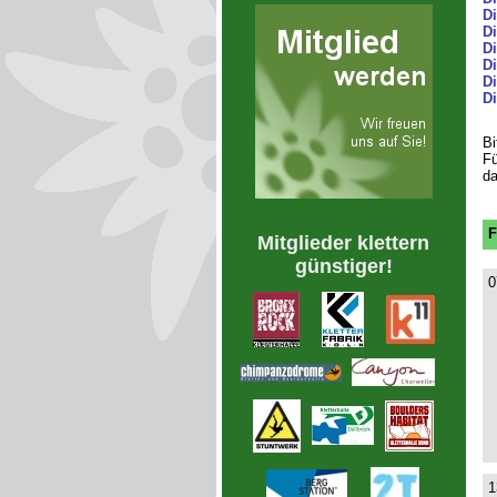
D
Di
Di
D
Di
D
Bi
Fü
da
F
Mitglieder klettern
günstiger!
0
1