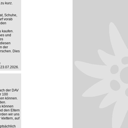
 zu kurz.
at, Schuhe,
rf vorab
r den
u kaufen.
hes und
es
 diesen
n der
rrschen. Dies
e
 23.07.2026.
ach der DAV
r 100
tzen können.
den.
s können
nd den Eltern
erden wir uns
klettern, auf
ptsächlich