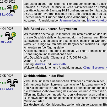
 15.03.2026
Jahrestreffen des Teams der Familiengruppenleiter/innen einschl
Familien in unserer Eifelhütte in Blens. Wir treffen uns ab Freita
7 km
der Hütte, tagen ab Samstag 10:15 und enden am Sonntag spä
16:00. Auf dem Programm stehen Infos und Diskussionen zu akt
8 kg CO
e
2
Themen unserer Gruppenarbeit, eine Wanderung und Zeit für a
Austausch. Anmeldung bei
Jeannine Lucks
und
Mirko Netteko
4.04.2026
Info-Abend zu unseren Bergwochen
Wir möchten ehemalige Teilnehmer und Interessierte an den B
 km
unsere Geschäftsstelle einladen und dort im Seminarraum Bilder
Bergwochen zeigen und kleine Berichte zu möglichen Wander
 kg CO
e
2
vorstellen, einige Tourenleiter der Bergwochen werden für Frag
Antworten zur Verfügung stehen.
Anschließend soll genügend Raum und Zeit zum gemeinsamen 
Erinnerungen und Informationen sein.
Wo: Geschäftsstelle, Clemensstr. 5-7, 50676 Köln
Wann: 17 - 20 Uhr
Leitung:
Andrea
und
Lars Rieth
Weitere Informationen und Anmeldung unter:
Kölner Bergwoch
7.05.2026
Orchideenblüte in der Eifel
Zwei Drittel unserer einheimischen Orchideen erblühen in der Ei
5 km
Jahrhunderte haben konkurrenzschwache Pflanzenarten wie Or
den Kalkmagerrasen nahezu optimale Lebensbedingungen gef
1 kg CO
e
2
die extensive Viehbeweidung das Verkrauten und Zuwachsen d
Offenlandflächen verhinderte. Auf den Kalkmagerrasen und in 
Buchenwäldern gedeihen deshalb bis heute einige charakterist
Orchideenarten.
Zur Hochzeit der Orchideenblüte wollen wir einige davon am Bü