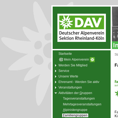
Startseite
St
Mein Alpenverein
F
Werden Sie Mitglied
Service
Unsere Werte
Ehrenamt - Werden Sie aktiv
Veranstaltungen
Aktivitäten der
G
ruppen
Tagesveranstaltungen
Mehrtagesveranstaltungen
A
lpinistengruppe
Fa
F
amiliengruppen
Ki