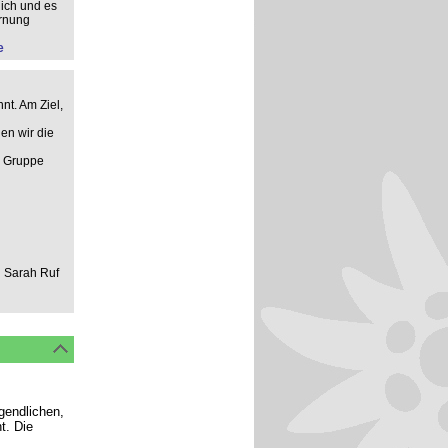
ich und es
ernung
e
nt. Am Ziel,
en wir die
n Gruppe
d Sarah Ruf
ugendlichen,
t. Die