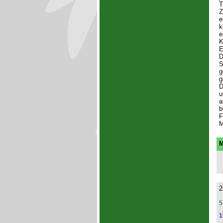
T
Z
e
k
e
K
E
D
S
g
g
D
u
a
b
F
M
M
2
5
1