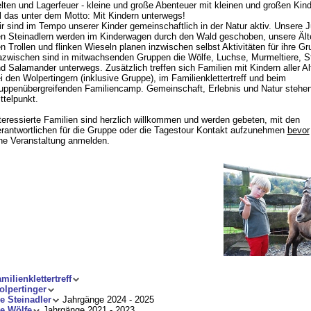
lten und Lagerfeuer - kleine und große Abenteuer mit kleinen und großen Kind
l das unter dem Motto: Mit Kindern unterwegs!
r sind im Tempo unserer Kinder gemeinschaftlich in der Natur aktiv. Unsere 
n Steinadlern werden im Kinderwagen durch den Wald geschoben, unsere Ält
n Trollen und flinken Wieseln planen inzwischen selbst Aktivitäten für ihre Gr
zwischen sind in mitwachsenden Gruppen die Wölfe, Luchse, Murmeltiere, S
d Salamander unterwegs. Zusätzlich treffen sich Familien mit Kindern aller Al
i den Wolpertingern (inklusive Gruppe), im Familienklettertreff und beim
uppenübergreifenden Familiencamp. Gemeinschaft, Erlebnis und Natur stehen
ttelpunkt.
teressierte Familien sind herzlich willkommen und werden gebeten, mit den
rantwortlichen für die Gruppe oder die Tagestour Kontakt aufzunehmen
bevor
ne Veranstaltung anmelden.
milienklettertreff
lpertinger
e Steinadler
Jahrgänge 2024 - 2025
e Wölfe
Jahrgänge 2021 - 2023