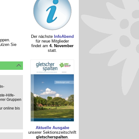
Der nächste
InfoAbend
uppen.
für neue Mitglieder
nutzen Sie
findet am
4. November
statt.
ln-
te-Hilfe-
derer Gruppen
r online bis
Aktuelle Ausgabe
unserer Sektionszeitschrift
gletscherspalten
.