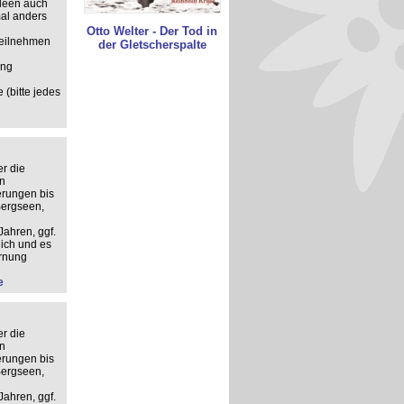
deen auch
mal anders
Otto Welter - Der Tod in
 teilnehmen
der Gletscherspalte
ung
 (bitte jedes
r die
n
erungen bis
Bergseen,
Jahren, ggf.
ich und es
ernung
e
r die
n
erungen bis
Bergseen,
Jahren, ggf.