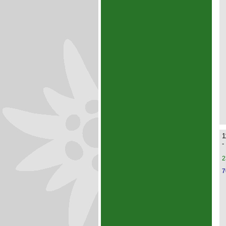
1
-
2
7