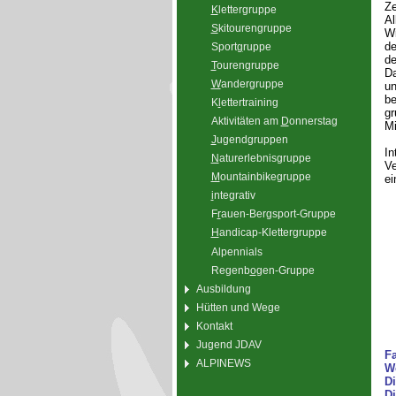
Ze
K
lettergruppe
Al
S
kitourengruppe
Wi
de
Sport
g
ruppe
de
T
ourengruppe
Da
W
andergruppe
un
be
K
l
ettertraining
gr
Aktivitäten am
D
onnerstag
Mi
J
ugendgruppen
In
N
aturerlebnisgruppe
Ve
M
ountainbikegruppe
ei
i
ntegrativ
F
r
auen-Bergsport-Gruppe
H
andicap-Klettergruppe
Alpennials
Regenb
o
gen-Gruppe
Ausbildung
Hütten und Wege
Kontakt
Jugend JDAV
Fa
ALPINEWS
Wo
Di
Di