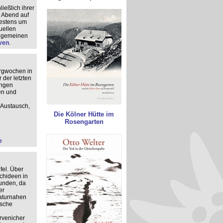
ießlich ihrer
g Abend auf
testens um
uellen
llgemeinen
ven
.
ergwochen in
 der letzten
ungen
en und
Austausch,
Die Kölner Hütte im
Rosengarten
e
fel. Über
chideen in
unden, da
er
naturnahen
ische
rvenicher