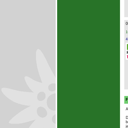
0
1
4
F
A
D
b
j