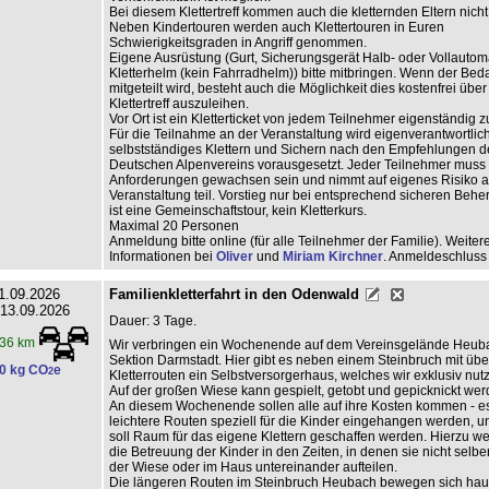
Bei diesem Klettertreff kommen auch die kletternden Eltern nicht
Neben Kindertouren werden auch Klettertouren in Euren
Schwierigkeitsgraden in Angriff genommen.
Eigene Ausrüstung (Gurt, Sicherungsgerät Halb- oder Vollautom
Kletterhelm (kein Fahrradhelm)) bitte mitbringen. Wenn der Beda
mitgeteilt wird, besteht auch die Möglichkeit dies kostenfrei übe
Klettertreff auszuleihen.
Vor Ort ist ein Kletterticket von jedem Teilnehmer eigenständig z
Für die Teilnahme an der Veranstaltung wird eigenverantwortlic
selbstständiges Klettern und Sichern nach den Empfehlungen d
Deutschen Alpenvereins vorausgesetzt. Jeder Teilnehmer muss
Anforderungen gewachsen sein und nimmt auf eigenes Risiko a
Veranstaltung teil. Vorstieg nur bei entsprechend sicheren Behe
ist eine Gemeinschaftstour, kein Kletterkurs.
Maximal 20 Personen
Anmeldung bitte online (für alle Teilnehmer der Familie). Weiter
Informationen bei
Oliver
und
Miriam Kirchner
. Anmeldeschluss
1.09.2026
Familienkletterfahrt in den Odenwald
 13.09.2026
Dauer: 3 Tage.
36 km
Wir verbringen ein Wochenende auf dem Vereinsgelände Heub
Sektion Darmstadt. Hier gibt es neben einem Steinbruch mit übe
0 kg CO
e
2
Kletterrouten ein Selbstversorgerhaus, welches wir exklusiv nu
Auf der großen Wiese kann gespielt, getobt und gepicknickt wer
An diesem Wochenende sollen alle auf ihre Kosten kommen - e
leichtere Routen speziell für die Kinder eingehangen werden, u
soll Raum für das eigene Klettern geschaffen werden. Hierzu w
die Betreuung der Kinder in den Zeiten, in denen sie nicht selber 
der Wiese oder im Haus untereinander aufteilen.
Die längeren Routen im Steinbruch Heubach bewegen sich hau