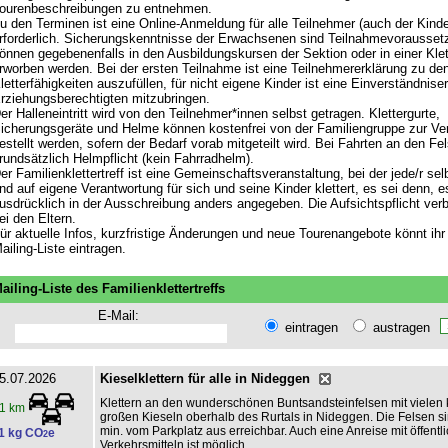
ourenbeschreibungen zu entnehmen.
u den Terminen ist eine Online-Anmeldung für alle Teilnehmer (auch der Kinde
rforderlich. Sicherungskenntnisse der Erwachsenen sind Teilnahmevorausset
önnen gegebenenfalls in den Ausbildungskursen der Sektion oder in einer Klet
rworben werden. Bei der ersten Teilnahme ist eine Teilnehmererklärung zu de
letterfähigkeiten auszufüllen, für nicht eigene Kinder ist eine Einverständnise
rziehungsberechtigten mitzubringen.
er Halleneintritt wird von den Teilnehmer*innen selbst getragen. Klettergurte,
icherungsgeräte und Helme können kostenfrei von der Familiengruppe zur Ve
estellt werden, sofern der Bedarf vorab mitgeteilt wird. Bei Fahrten an den Fe
rundsätzlich Helmpflicht (kein Fahrradhelm).
er Familienklettertreff ist eine Gemeinschaftsveranstaltung, bei der jede/r sel
nd auf eigene Verantwortung für sich und seine Kinder klettert, es sei denn, es
usdrücklich in der Ausschreibung anders angegeben. Die Aufsichtspflicht verbl
ei den Eltern.
ür aktuelle Infos, kurzfristige Änderungen und neue Tourenangebote könnt ihr 
ailing-Liste eintragen.
ailing-Liste des Familienklettertreffs
E-Mail:
eintragen
austragen
5.07.2026
Kieselklettern für alle in Nideggen
Klettern an den wunderschönen Buntsandsteinfelsen mit vielen 
1 km
großen Kieseln oberhalb des Rurtals in Nideggen. Die Felsen si
min. vom Parkplatz aus erreichbar. Auch eine Anreise mit öffentl
1 kg CO
e
2
Verkehrsmitteln ist möglich.