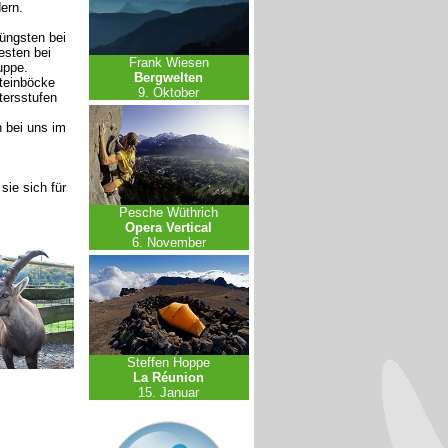
ern.
Jüngsten bei
esten bei
Frank Wiesen
uppe.
Bergwelten
teinböcke
9. Oktober
tersstufen
 bei uns im
sie sich für
Pesche Wüthrich
Opera Vertical
6. November
Steffen Hoppe
La Réunion
15. Januar