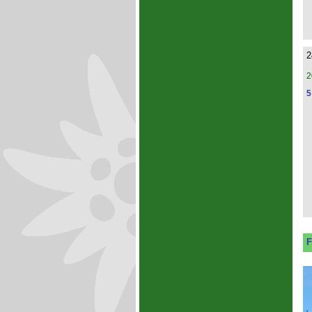
2
2
5
F