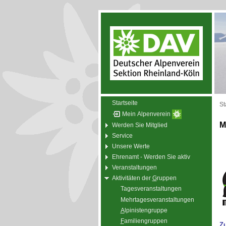
Startseite
St
Mein Alpenverein
M
Werden Sie Mitglied
Service
Unsere Werte
Ehrenamt - Werden Sie aktiv
Veranstaltungen
Aktivitäten der
G
ruppen
Tagesveranstaltungen
Mehrtagesveranstaltungen
A
lpinistengruppe
F
amiliengruppen
Z