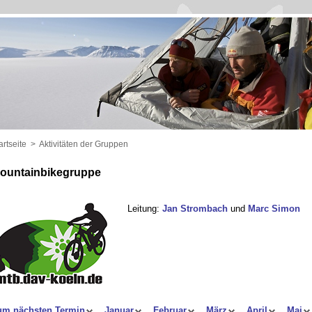
artseite
>
Aktivitäten der Gruppen
ountainbikegruppe
Leitung:
Jan Strombach
und
Marc Simon
um nächsten Termin
Januar
Februar
März
April
Mai