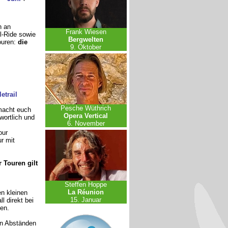
h an
Frank Wiesen
l-Ride sowie
Bergwelten
ouren:
die
9. Oktober
etrail
Pesche Wüthrich
 macht euch
Opera Vertical
wortlich und
6. November
our
ur mit
 Touren gilt
Steffen Hoppe
La Réunion
en kleinen
15. Januar
l direkt bei
en.
gen Abständen