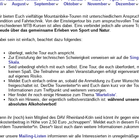
li
August
September
Oktober
November
Dezember
r bieten Euch vielfältige Mountainbike-Touren mit unterschiedlichem Anspruc
ndition und Fahrtechnik. Von der Einsteigertour bis zum anspruchsvollen Trai
rschiedenen MTB-Kursen ist alles dabei. Eins verbindet jedoch alle unsere T
reude über das gemeinsame Erleben von Sport und Natur
.
bei sein ist einfach, beachtet dazu folgendes:
überlegt, welche Tour euch anspricht.
Zur Einstufung der technischen Schwierigkeit verweisen wir auf die
Singl
Skala
.
Seid unbedingt ehrlich mit euch selbst. Eine Tour, die euch überfordert,
keinen Spaß. Die Teilnahme an allen Veranstaltungen erfolgt eigenverant
auf eigenes Risiko.
Meldet Euch einfach online an, sobald die Anmeldung zu Eurer Wunscht
freigeschaltet ist. Der/Die Tourenleiter*in wird Euch dann kurz vor der To
Informationen zum Treffpunkt und weiterem versorgen.
Hier findet ihr noch einige Hinweise zum Thema
'Warteliste'
.
Noch ein Hinweis, der eigentlich selbstverständlich ist:
während unserer
absolutes Alkoholverbot!
nn ihr (noch) kein Mitglied des DAV Rheinland-Köln seid könnt ihr gegen ein
kostenbeitrag in Höhe von 2,50 Euro „schnuppern“. Meldet euch in diesem Fal
r/dem Tourenleiter*in. Diese*r lässt euch dann weitere Informationen zukomm
er unsere
Mailing-Listen
informieren wir alle Interessierten in unregelmäßi