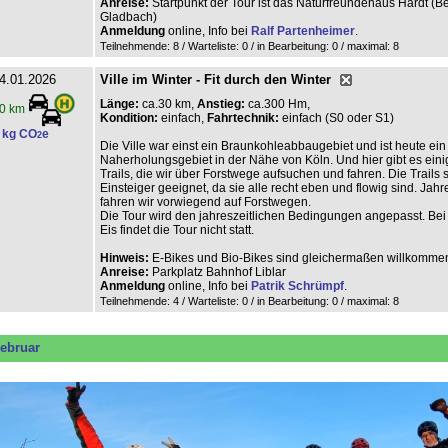
Anreise:
Startpunkt der Tour ist das Naturfreundehaus Hardt (B
Gladbach)
Anmeldung
online, Info bei
Ralf Partenheimer
.
Teilnehmende: 8 / Warteliste: 0 / in Bearbeitung: 0
/ maximal: 8
4.01.2026
Ville im Winter - Fit durch den Winter
Länge:
ca.30 km,
Anstieg:
ca.300 Hm,
0 km
Kondition:
einfach,
Fahrtechnik:
einfach (S0 oder S1)
 kg CO
e
2
Die Ville war einst ein Braunkohleabbaugebiet und ist heute ein
Naherholungsgebiet in der Nähe von Köln. Und hier gibt es ein
Trails, die wir über Forstwege aufsuchen und fahren. Die Trails s
Einsteiger geeignet, da sie alle recht eben und flowig sind. Jah
fahren wir vorwiegend auf Forstwegen.
Die Tour wird den jahreszeitlichen Bedingungen angepasst. Be
Eis findet die Tour nicht statt.
Hinweis:
E-Bikes und Bio-Bikes sind gleichermaßen willkomme
Anreise:
Parkplatz Bahnhof Liblar
Anmeldung
online, Info bei
Patrik Schrümpf
.
Teilnehmende: 4 / Warteliste: 0 / in Bearbeitung: 0
/ maximal: 8
ebruar