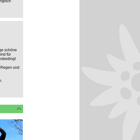
ergisch
ige schöne
ind für
resbedingt
i Regen und
n.