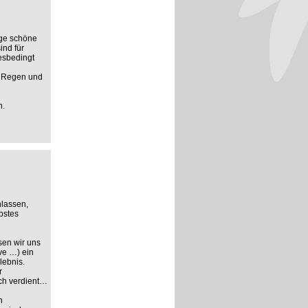
ige schöne
ind für
resbedingt
i Regen und
n.
hlassen,
ebstes
sen wir uns
ve …) ein
lebnis.
r
ch verdient…
n