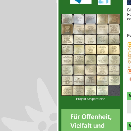
Bi
Fü
da
Fo
M
Projekt Stolpersteine
M