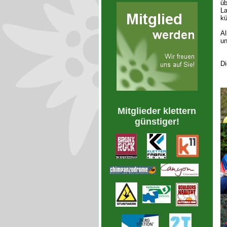
üb
La
kü
Al
u
Di
Mitglieder klettern
günstiger!