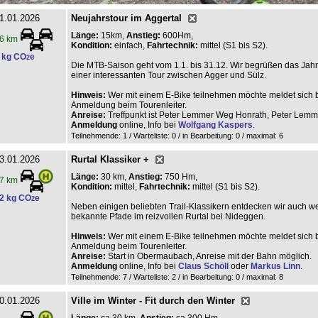
1.01.2026
Neujahrstour im Aggertal
Länge:
15km,
Anstieg:
600Hm,
6 km
Kondition:
einfach,
Fahrtechnik:
mittel (S1 bis S2).
 kg CO
e
2
Die MTB-Saison geht vom 1.1. bis 31.12. Wir begrüßen das Jahr
einer interessanten Tour zwischen Agger und Sülz.
Hinweis:
Wer mit einem E-Bike teilnehmen möchte meldet sich bi
Anmeldung beim Tourenleiter.
Anreise:
Treffpunkt ist Peter Lemmer Weg Honrath, Peter Lem
Anmeldung
online, Info bei
Wolfgang Kaspers
.
Teilnehmende: 1 / Warteliste: 0 / in Bearbeitung: 0
/ maximal: 6
3.01.2026
Rurtal Klassiker +
Länge:
30 km,
Anstieg:
750 Hm,
7 km
Kondition:
mittel,
Fahrtechnik:
mittel (S1 bis S2).
2 kg CO
e
2
Neben einigen beliebten Trail-Klassikern entdecken wir auch w
bekannte Pfade im reizvollen Rurtal bei Nideggen.
Hinweis:
Wer mit einem E-Bike teilnehmen möchte meldet sich bi
Anmeldung beim Tourenleiter.
Anreise:
Start in Obermaubach, Anreise mit der Bahn möglich.
Anmeldung
online, Info bei
Claus Schöll
oder
Markus Linn
.
Teilnehmende: 7 / Warteliste: 2 / in Bearbeitung: 0
/ maximal: 8
0.01.2026
Ville im Winter - Fit durch den Winter