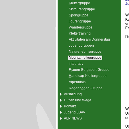
K
lettergruppe
Ju
S
kitourengruppe
Wi
Sport
g
ruppe
Ko
T
ourengruppe
ve
W
andergruppe
F
K
l
ettertraining
Da
Aktivitäten am
D
onnerstag
J
ugendgruppen
N
aturerlebnisgruppe
M
ountainbikegruppe
i
ntegrativ
F
r
auen-Bergsport-Gruppe
H
andicap-Klettergruppe
Alpennials
Regenb
o
gen-Gruppe
Ausbildung
Hütten und Wege
Kontakt
We
Jugend JDAV
Un
de
ALPINEWS
Üb