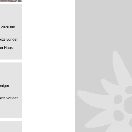
 2026 mit
tte vor der
mer Haus
eniger
tte vor der