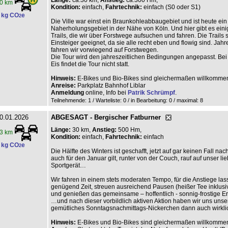
Länge:
ca.30 km,
Anstieg:
ca.300 Hm,
0 km
Kondition:
einfach,
Fahrtechnik:
einfach (S0 oder S1)
 kg CO
e
2
Die Ville war einst ein Braunkohleabbaugebiet und ist heute ein
Naherholungsgebiet in der Nähe von Köln. Und hier gibt es ein
Trails, die wir über Forstwege aufsuchen und fahren. Die Trails s
Einsteiger geeignet, da sie alle recht eben und flowig sind. Jah
fahren wir vorwiegend auf Forstwegen.
Die Tour wird den jahreszeitlichen Bedingungen angepasst. Be
Eis findet die Tour nicht statt.
Hinweis:
E-Bikes und Bio-Bikes sind gleichermaßen willkomme
Anreise:
Parkplatz Bahnhof Liblar
Anmeldung
online, Info bei
Patrik Schrümpf
.
Teilnehmende: 1 / Warteliste: 0 / in Bearbeitung: 0
/ maximal: 8
0.01.2026
ABGESAGT - Bergischer Fatburner
Länge:
30 km,
Anstieg:
500 Hm,
3 km
Kondition:
einfach,
Fahrtechnik:
einfach
 kg CO
e
2
Die Hälfte des Winters ist geschafft, jetzt auf gar keinen Fall nac
auch für den Januar gilt, runter von der Couch, rauf auf unser li
Sportgerät…
Wir fahren in einem stets moderaten Tempo, für die Anstiege las
genügend Zeit, streuen ausreichend Pausen (heißer Tee inklusi
und genießen das gemeinsame – hoffentlich - sonnig-frostige Er
…und nach dieser vorbildlich aktiven Aktion haben wir uns unse
gemütliches Sonntagsnachmittags-Nickerchen dann auch wirkli
Hinweis:
E-Bikes und Bio-Bikes sind gleichermaßen willkomme