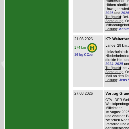
Ramersbach, H
Höhen nördlich
Unwegen wiede
2025
und
202
Treffpunkt
: Be
Anmeldung
: O
Mitfahrangebot
Leitung
:
Achim
21.03.2026
KT: Welterbe
Länge: 29 km, 
174 km
Linksrheinisch
16 kg CO
e
2
Niederheimba
direkte Hin- un
2024
,
2025
un
Treffpunkt
: be
Anmeldung
: O
Mail an den Tou
Leitung
:
Jens 
27.03.2026
Vortrag Grand
GTA - DER Wei
Westalpenboge
Mittelmeer
Im August 2025
und Andreas B
zwischen Noas
Paradiso und d
der italienisc