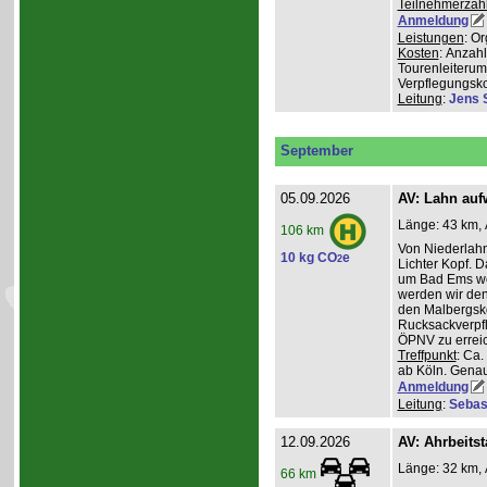
Teilnehmerzah
Anmeldung
Leistungen
: O
Kosten
: Anzah
Tourenleiterum
Verpflegungsk
Leitung
:
Jens 
September
05.09.2026
AV: Lahn auf
Länge: 43 km, 
106 km
Von Niederlahn
10 kg CO
e
2
Lichter Kopf. 
um Bad Ems we
werden wir den
den Malbergsko
Rucksackverpfl
ÖPNV zu errei
Treffpunkt
: Ca
ab Köln. Genau
Anmeldung
Leitung
:
Sebas
12.09.2026
AV: Ahrbeitst
Länge: 32 km, 
66 km