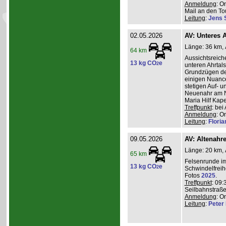
Anmeldung
: O
Mail an den Tou
Leitung
:
Jens 
02.05.2026
AV: Unteres A
Länge: 36 km, A
64 km
Aussichtsreic
13 kg CO
e
2
unteren Ahrtal
Grundzügen de
einigen Nuanc
stetigen Auf- 
Neuenahr am N
Maria Hilf Kap
Treffpunkt
: be
Anmeldung
: O
Leitung
:
Flori
09.05.2026
AV: Altenahr
Länge: 20 km, 
65 km
Felsenrunde im
13 kg CO
e
2
Schwindelfreih
Fotos
2025
.
Treffpunkt
: 09:
Seilbahnstraße
Anmeldung
: O
Leitung
:
Peter I