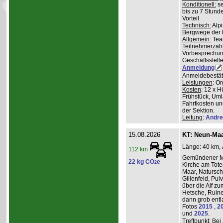
Konditionell:
se
bis zu 7 Stund
Vorteil
Technisch:
Alpi
Bergwege der 
Allgemein:
Team
Teilnehmerzah
Vorbesprechu
Geschäftsstelle
Anmeldung
Anmeldebestät
Leistungen
: O
Kosten
: 12 x H
Frühstück, Uml
Fahrtkosten un
der Sektion.
Leitung
:
Andre
15.08.2026
KT: Neun-Ma
Länge: 40 km, 
112 km
Gemündener Ma
22 kg CO
e
2
Kirche am Tot
Maar, Natursch
Gillenfeld, Pu
über die Alf z
Hetsche, Ruine
dann grob entl
Fotos
2015
,
2
und
2025
.
Treffpunkt
: Bei