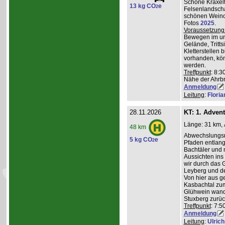
Schöne Kraxelt
13 kg CO
e
2
Felsenlandscha
schönen Weinor
Fotos
2025
.
Voraussetzung
Bewegen im un
Gelände, Tritts
Kletterstellen 
vorhanden, kö
werden.
Treffpunkt
: 8:3
Nähe der Ahrb
Anmeldung
Leitung
:
Flori
28.11.2026
KT: 1. Adven
Länge: 31 km, 
48 km
Abwechslungsre
5 kg CO
e
2
Pfaden entlang 
Bachtäler und m
Aussichten ins
wir durch das 
Leyberg und d
Von hier aus g
Kasbachtal zum
Glühwein wande
Stuxberg zurüc
Treffpunkt
: 7:
Anmeldung
Leitung
:
Ulrich