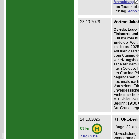
Anmeldung
den Tourenleite
Leitung
:
Jens 
23.10.2026
Vortrag Jako
Oviedo, Lugo,
Finisterre un
500 km vom Küs
Ende der Welt
Im Herbst 2025
Asturien gestart
dem Camino de
verletzungsbed
Tage auf dem K
nach Oviedo. I
der Camino Pri
begangenen Ro
nochmals nach 
Von seinen Erl
unvergessliche
Einheimische, w
Multivisionsvor
Beginn:
19:00 
Auf Grund begr
24.10.2026
KT: Oktoberl
Länge: 32 km, 
63 km
Abwechslungs-
7 kg CO
e
2
Wanderung au