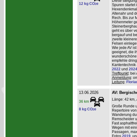
Diese steigun
12 kg CO
e
2
Spuren startet 
Hexendenkmal ü
Altenahr und d
Rech. Bis zur 
Höhenmeter g
Steinerberghau
geht es über v
bergauf und ber
zweite kleiner
Felsen einlege
Wie jede AV ist
geeignet, die 
wunderschöne A
empfehle dring
Kantentechnik 
2022
und
202
Treffpunkt
: bei
Anmeldung
: o
Leitung
:
Flori
13.06.2026
AV: Bergisc
Länge: 42 km, 
36 km
Große Runde u
8 kg CO
e
2
Repertoire von
Wanderung durc
Remscheider u
Fast asphaltfre
Wegen mit eini
Passagen, max
Fotos
2019
, u