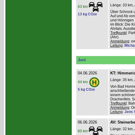
Länge: 33 km, 
63 km
Über Schrock u
13 kg CO
e
2
Auf und Ab von
und Hönnigen z
im Blick: Die 
Ahrtals. Aussti
Treffpunkt
: Pa
(Ahr).
Anmeldung
: o
Leitung
:
Micha
Juni
04.06.2026
KT: Himmeri
Länge: 35 km, 
44 km
Von Bad Honne
5 kg CO
e
2
anschließenden
einem schönen
Drachenfels. S
Treffpunkt
: Ba
Anmeldung
: O
Leitung
:
Jens 
06.06.2026
AV: Steinerb
Länge: 32 km, 
60 km