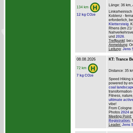
Länge: 36 km, 
134 km
Linksrheinisch
12 kg CO
e
2
Koblenz - ferna
erforderlich, 
Klettersteig
. 
Rhens (km 21/ 
Nahverkehrsve
und
2026
.
Treffpunkt
: be
Anmeldung
: O
Leitung
:
Jens 
08.08.2026
KT: Trance Be
72 km
Distance: 35 k
7 kg CO
e
2
Speed Hiking i
powered by ene
coal landscap
transformation
Fitness, nature
ultimate activ
vibe!
From Cologne ma
Photos
2024
a
Meeting Point:
Registration:
T
Leader:
Jens 