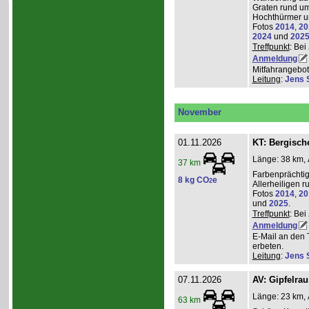
Graten rund um
Hochthürmer u
Fotos
2014
,
20
2024
und
202
Treffpunkt
: Bei
Anmeldung
Mitfahrangebot
Leitung
:
Jens 
November
01.11.2026
KT: Bergische
Länge: 38 km, 
37 km
Farbenprächti
8 kg CO
e
2
Allerheiligen 
Fotos
2014
,
20
und
2025
.
Treffpunkt
: Bei
Anmeldung
E-Mail an den 
erbeten.
Leitung
:
Jens 
07.11.2026
AV: Gipfelra
Länge: 23 km, 
63 km