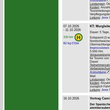
Leistungen
: O
Kosten
: Anzah
Tourenleitungs
Verpflegungsk
Leitung
:
Jens 
07.10.2026
KT: Murgleit
- 11.10.2026
Dauer: 5 Tage,
330 km
Entspannt (!) 
Nordschwarzwal
82 kg CO
e
2
Übernachtungen
Impressionen
5.000 Hm.
Voraussetzung
für Touren von
Dauer
Teilnehmerzah
Vorbesprechu
Anmeldung
Mail.
Leistungen
: O
Kosten
: Anzah
zuzüglich Fahr
Leitung
:
Jens 
16.10.2026
Vortrag Cami
Der Spanisch
atemberauben