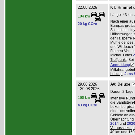
22.08.2026
KT: Himmel u
Länge: 43 km, 
104 km
Nach einer au
20 kg CO
e
2
Europas größt
Schluchten, idy
Höhenwegen zu
der Talsperre R
Mühle geht es 
und Wildbach T
Fraineu-Venn u
Michel. Fotos
2
Treffpunkt
: Bei
Anmeldung
Mitfahrangebot
Leitung
:
Jens 
29.08.2026
AV: Deluxe
- 30.08.2026
Dauer: 2 Tage,
160 km
Intensive Run
die Sandstein-
43 kg CO
e
2
Luxemburgisch
eindrucksvolle
Gebiete an ei
Übernachtung i
2014
und
202
Voraussetzung
40 km und 150