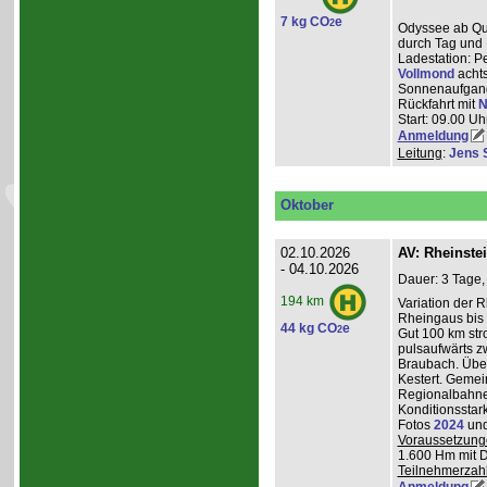
7 kg CO
e
2
Odyssee ab Que
durch Tag und 
Ladestation: P
Vollmond
achts
Sonnenaufgang
Rückfahrt mit
N
Start: 09.00 Uhr
Anmeldung
Leitung
:
Jens 
Oktober
02.10.2026
AV: Rheinste
- 04.10.2026
Dauer: 3 Tage,
194 km
Variation der 
Rheingaus bis 
44 kg CO
e
2
Gut 100 km st
pulsaufwärts 
Braubach. Übe
Kestert. Gemei
Regionalbahnen
Konditionsstar
Fotos
2024
un
Voraussetzung
1.600 Hm mit 
Teilnehmerzah
Anmeldung