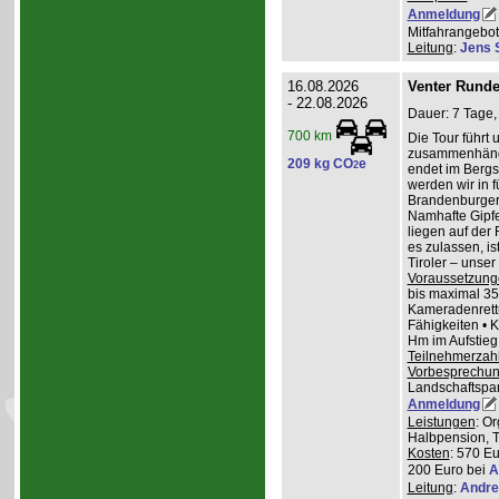
Anmeldung
Mitfahrangebot
Leitung
:
Jens 
16.08.2026
Venter Runde
- 22.08.2026
Dauer: 7 Tage,
700 km
Die Tour führt 
zusammenhänge
209 kg CO
e
2
endet im Bergs
werden wir in 
Brandenburger
Namhafte Gipfel
liegen auf der
es zulassen, is
Tiroler – unser 
Voraussetzung
bis maximal 35
Kameradenrettu
Fähigkeiten • 
Hm im Aufstieg
Teilnehmerzah
Vorbesprechu
Landschaftspa
Anmeldung
Leistungen
: O
Halbpension, T
Kosten
: 570 Eu
200 Euro bei
A
Leitung
:
Andre