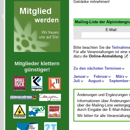
Getränke mitnehmen!
Mailing-Liste der Alpinistengr
E-Mail:
Bitte beachten Sie die
Teilnahm
Für alle Veranstaltungen ist eine
dazu die
Online-Anmeldung
Mitglieder klettern
Zu den nächsten Terminen
günstiger!
Januar
Februar
März
Juli
August
September
Änderungen und Ergänzungen si
Informationen über Änderungen
über die Mailing-Liste weiterge
durch Eingabe der E-Mail-Adre
Wir bitten für alle Veranstalt