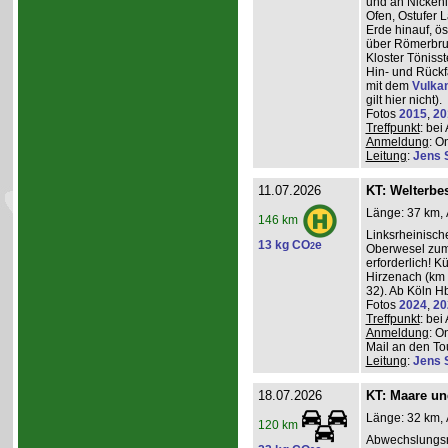
und an Nickeni
Ofen, Ostufer 
Erde hinauf, ö
über Römerbru
Kloster Töniss
Hin- und Rückf
mit dem
Vulka
gilt hier nicht).
Fotos
2015
,
20
Treffpunkt
: be
Anmeldung
: O
Leitung
:
Jens 
11.07.2026
KT: Welterbe
Länge: 37 km, 
146 km
Linksrheinisch
13 kg CO
e
2
Oberwesel zum 
erforderlich! 
Hirzenach (km 
32). Ab Köln Hb
Fotos
2024
,
20
Treffpunkt
: be
Anmeldung
: O
Mail an den Tou
Leitung
:
Jens 
18.07.2026
KT: Maare u
Länge: 32 km, 
120 km
Abwechslungsr