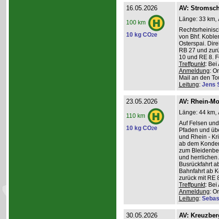
16.05.2026
AV: Stromsch
Länge: 33 km, 
100 km
Rechtsrheinisc
10 kg CO
e
2
von Bhf. Koble
Osterspai. Dire
RB 27 und zurü
10 und RE 8. 
Treffpunkt
: Be
Anmeldung
: O
Mail an den Tou
Leitung
:
Jens 
23.05.2026
AV: Rhein-Mo
Länge: 44 km, 
110 km
Auf Felsen und
10 kg CO
e
2
Pfaden und üb
und Rhein - K
ab dem Konder
zum Bleidenber
und herrlichen 
Busrückfahrt ab
Bahnfahrt ab K
zurück mit RE 8
Treffpunkt
: Be
Anmeldung
: O
Leitung
:
Sebas
30.05.2026
AV: Kreuzber