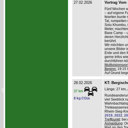
27.02.2026
Vortrag Vom 
Fünf Wochen w
– auf eigene Fa
feierten bunte
Tal, rumpelten 
Solu Khumbu, ü
Meter, machten
Base Camp – 
deren Herzlichk
berührt.
Wir möchten un
unsere Bilder 
Erde und den M
gerne Infos wi
durchführen kö
Multivisionsvor
Beginn:
19:15 
Auf Grund beg
28.02.2026
KT: Bergische
Länge: 27 km, 
37 km
Rundwanderung
8 kg CO
e
2
viel Seeblick r
Wahnbachtalsp
Trinkwasserres
Rhein-Sieg-Kre
2019
,
2022
,
20
Treffpunkt
: be
Anmeldung
: O
Mail an den To