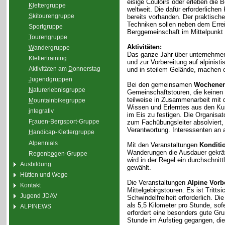
eisige Couloirs oder erleben die 
K
lettergruppe
weltweit. Die dafür erforderliche
S
kitourengruppe
bereits vorhanden. Der praktisc
Techniken sollen neben dem Erre
Sport
g
ruppe
Berggemeinschaft im Mittelpunkt 
T
ourengruppe
Aktivitäten:
W
andergruppe
Das ganze Jahr über unternehmen
K
l
ettertraining
und zur Vorbereitung auf alpinis
Aktivitäten am
D
onnerstag
und in steilem Gelände, machen 
J
ugendgruppen
Bei den gemeinsamen
Wochenen
N
aturerlebnisgruppe
Gemeinschaftstouren, die keinen
teilweise in Zusammenarbeit mit 
M
ountainbikegruppe
Wissen und Erlerntes aus den Kur
i
ntegrativ
im Eis zu festigen. Die Organisa
F
r
auen-Bergsport-Gruppe
zum Fachübungsleiter absolviert,
Verantwortung. Interessenten an a
H
andicap-Klettergruppe
Alpennials
Mit den Veranstaltungen
Konditi
Wanderungen die Ausdauer gekräfti
Regenb
o
gen-Gruppe
wird in der Regel ein durchschnit
Ausbildung
gewählt.
Hütten und Wege
Die Veranstaltungen
Alpine Vorb
Kontakt
Mittelgebirgstouren. Es ist Tritt
Jugend JDAV
Schwindelfreiheit erforderlich. D
als 5,5 Kilometer pro Stunde, sof
ALPINEWS
erfordert eine besonders gute Gr
Stunde im Aufstieg gegangen, di