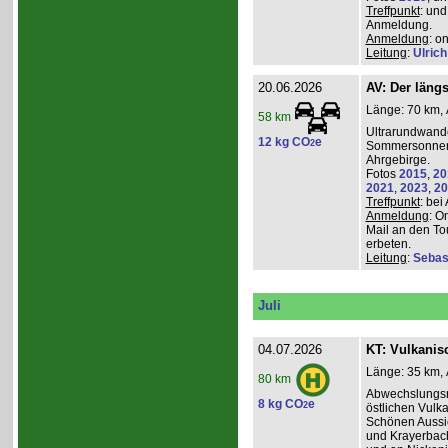
Treffpunkt
: und
Anmeldung.
Anmeldung
: o
Leitung
:
Ulrich
20.06.2026
AV: Der längs
Länge: 70 km, 
58 km
Ultrarundwand
12 kg CO
e
2
Sommersonnen
Ahrgebirge.
Fotos
2015
,
20
2021
,
2023
,
20
Treffpunkt
: bei
Anmeldung
: O
Mail an den To
erbeten.
Leitung
:
Sebas
Juli
04.07.2026
KT: Vulkanisc
Länge: 35 km, 
80 km
Abwechslungsr
8 kg CO
e
2
östlichen Vulka
Schönen Aussic
und Krayerbac