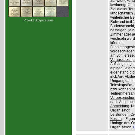
Schwierigkeit
lawinengefähr
Ziel dieser To
landschaftlich 
winterlicher B
Projekt Stolpersteine
Rotwand (mit 1.
Bodenschneid, 
besteigen, je n
Zimmerlager auf
wechseln werde
könnten.
Für die angest
vorgeschlagen 
am Schliersee.
Voraussetzung
Aufstieg mögli
alpiner Gefahr
eigenständig 
incl. An-, Abs
Umgang damit.
Teleskopstöcke
bzw. können be
Teilnehmerzah
Vorbesprechu
nach Absprach
Anmeldung
: N
Organisator.
Leistungen
: O
Kosten
: : Eige
Umlage des Org
Organisation
:
G