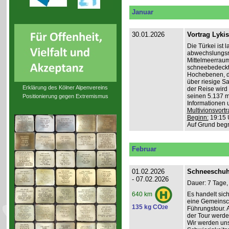
Januar
30.01.2026
Vortrag Lyki
Die Türkei ist 
abwechslungsr
Mittelmeerraum
schneebedeckte
Hochebenen, du
über riesige S
Erklärung des Kölner Alpenvereins
der Reise wird 
seinen 5.137 m 
Positionierung gegen Extremismus
Informationen 
Multivionsvortr
Beginn:
19:15 
Auf Grund beg
Februar
01.02.2026
Schneeschuh
- 07.02.2026
Dauer: 7 Tage,
Es handelt sic
640 km
eine Gemeinsch
135 kg CO
e
2
Führungstour. 
der Tour werde
Wir werden un