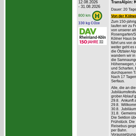
12.08.2026
TransAlpin: K
- 31.08.2026
Dauer: 20 Tage
800 km
Von der Kölner
Zum 150-jährig
330 kg CO
e
2
laufen wir zu F
von unserer al
Rosengarten/S
Kölner Haus be
führt uns von d
weiter geht es
die Ötztaler A
wandern wir in
die Samnaungru
Höhenwegen, ü
und Scharten, 
durchqueren Tä
Nach 17 Tagen,
Serfaus.
Alle, die an di
Jubiläumsfesti
grober Ablauf g
29.8. Ankunft 
29.8. Willkom
30.8. Jubiläum
31.8. Gemeins
Die Sektion üb
Frühstück. Die 
Reisebus gegen
per Bahn.
Voraussetzung