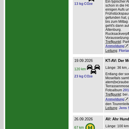
Ein typischer A
13 kg CO
e
2
schon in die H
einigen Aufs u
Frühstückspaus
gefunden hat, g
bis zum Mittag
geht's dann a
Altenburg.
Rucksackverpf
Voraussetzung: 
Treffpunkt
: Par
Anmeldung
Leitung
:
Flori
19.09.2026
KT-AV: Der M
Länge: 36 km, 
120 km
Entlang der s
23 kg CO
e
2
Moseltals samt 
atem(be)raube
Terrassenmose
Fotoalbum
201
Treffpunkt
: bei
Anmeldung
den Tourenleite
Leitung
:
Jens 
26.09.2026
AV: Ahr Hund
Länge: 100 km,
67 km