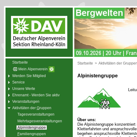
Startseite
Startseite
>
Aktivitäten der Gruppe
Mein Alpenverein
Alpinistengruppe
Werden Sie Mitglied
Service
Unsere Werte
Leit
Ehrenamt - Werden Sie aktiv
Veranstaltungen
Aktivitäten der
G
ruppen
Tagesveranstaltungen
Über uns:
Mehrtagesveranstaltungen
Die Alpinistengruppe konzentriert
A
lpinistengruppe
Kletterfahrten und anspruchsvol
begehen anspruchsvolle Kletterste
F
amiliengruppen