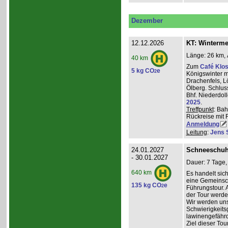
Dezember
12.12.2026
KT: Winterm
Länge: 26 km, 
40 km
Zum
Café Klos
5 kg CO
e
2
Königswinter m
Drachenfels, 
Ölberg. Schlus
Bhf. Niederdol
2025
.
Treffpunkt
: Bah
Rückreise mit 
Anmeldung
Leitung
:
Jens 
24.01.2027
Schneeschuh
- 30.01.2027
Dauer: 7 Tage,
640 km
Es handelt sic
eine Gemeinsch
135 kg CO
e
2
Führungstour. 
der Tour werde
Wir werden un
Schwierigkeit
lawinengefähr
Ziel dieser To