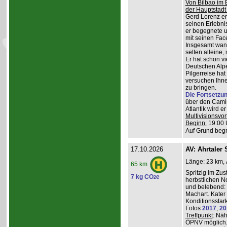
Von Bilbao im 
der Hauptstadt
Gerd Lorenz erz
seinen Erlebn
er begegnete u
mit seinen Face
Insgesamt wande
selten alleine,
Er hat schon vi
Deutschen Alpe
Pilgerreise ha
versuchen Ihne
zu bringen.
Die Fortsetzu
über den Camin
Atlantik wird e
Multivisionsvor
Beginn:
19:00 
Auf Grund begr
17.10.2026
AV: Ahrtaler 
Länge: 23 km, 
65 km
Spritzig im Zus
7 kg CO
e
2
herbstlichen N
und belebend:
Machart. Kater 
Konditionsstar
Fotos
2017
,
20
Treffpunkt
: Nä
ÖPNV möglich