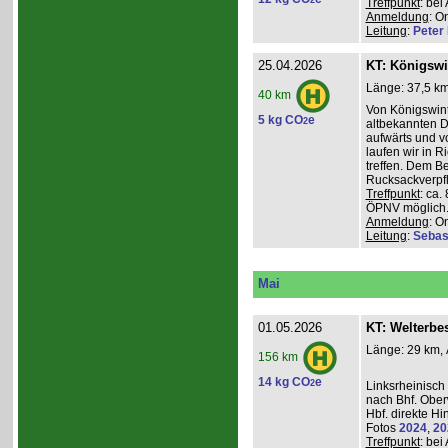
2
Treffpunkt
: be
Anmeldung
: O
Leitung
:
Peter I
25.04.2026
KT: Königswi
Länge: 37,5 km
40 km
Von Königswint
5 kg CO
e
2
altbekannten D
aufwärts und v
laufen wir in R
treffen. Dem B
Rucksackverpfl
Treffpunkt
: ca.
ÖPNV möglich. 
Anmeldung
: O
Leitung
:
Sebas
Mai
01.05.2026
KT: Welterbe
Länge: 29 km, 
156 km
14 kg CO
e
2
Linksrheinisch
nach Bhf. Obe
Hbf. direkte Hi
Fotos
2024
,
20
Treffpunkt
: be