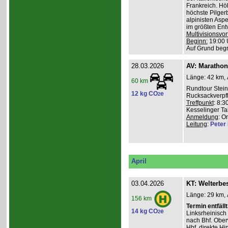
Frankreich. Hö
höchste Pilgerb
alpinisten Asp
im größten Ent
Multivisionsvor
Beginn:
19:00 
Auf Grund beg
28.03.2026
AV: Maratho
Länge: 42 km, 
60 km
Rundtour Stein
12 kg CO
e
2
Rucksackverpf
Treffpunkt
: 8:3
Kesselinger Tal
Anmeldung
: O
Leitung
:
Peter I
April
03.04.2026
KT: Welterbe
Länge: 29 km, 
156 km
Termin entfällt
14 kg CO
e
2
Linksrheinisch
nach Bhf. Obe
Hbf. direkte Hi