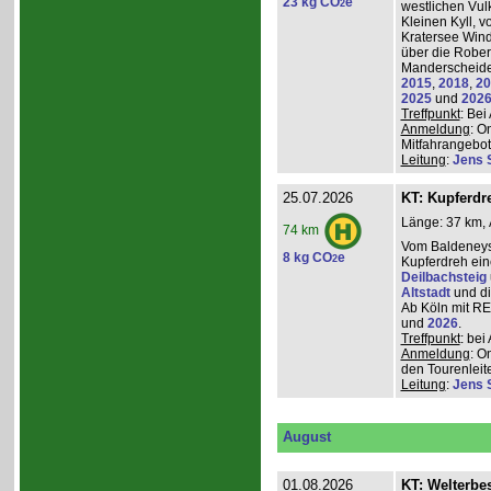
23 kg CO
e
2
westlichen Vulk
Kleinen Kyll, 
Kratersee Win
über die Rober
Manderscheider
2015
,
2018
,
20
2025
und
202
Treffpunkt
: Be
Anmeldung
: O
Mitfahrangebot
Leitung
:
Jens 
25.07.2026
KT: Kupferdr
Länge: 37 km, 
74 km
Vom Baldeneys
8 kg CO
e
2
Kupferdreh ei
Deilbachsteig
Altstadt
und d
Ab Köln mit RE,
und
2026
.
Treffpunkt
: be
Anmeldung
: O
den Tourenleite
Leitung
:
Jens 
August
01.08.2026
KT: Welterbe