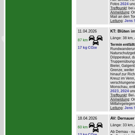
Fotos
2024
un
Treffpunkt
: be
Anmeldung
: O
Mail an den Tou
Leitung
:
Jens 
11.04.2026
KT: Blüten i
Länge: 38 km, 
87 km
Termin entfäll
17 kg CO
e
2
Rundwanderung
Naturschutzgeb
Döppeskaul, da
Truppenübungs
Bielei, Galgen
Grenze, weiter 
hinauf zur Ric
Kreuz im Venn,
verschlungenen
Monschau, entl
2023
,
2024
un
Treffpunkt
: Be
Anmeldung
: O
Mitfahrgelegenh
Leitung
:
Jens 
18.04.2026
AV: Dernauer
Länge: 33 km, 
60 km
Ab Dernau - nu
12 kg CO
e