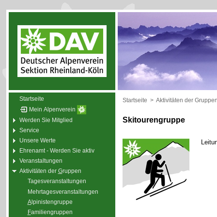
Startseite
Startseite
>
Aktivitäten der Gruppe
Mein Alpenverein
Skitourengruppe
Werden Sie Mitglied
Service
Unsere Werte
Leitu
Ehrenamt - Werden Sie aktiv
Veranstaltungen
Aktivitäten der
G
ruppen
Tagesveranstaltungen
Mehrtagesveranstaltungen
A
lpinistengruppe
F
amiliengruppen