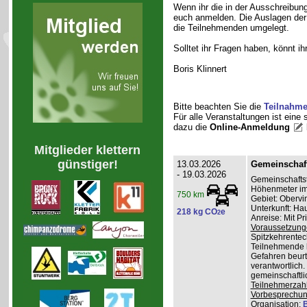
Wenn ihr die in der Ausschreibung
euch anmelden. Die Auslagen der 
die Teilnehmenden umgelegt.
Solltet ihr Fragen haben, könnt 
Boris Klinnert
Bitte beachten Sie die
Teilnahm
Für alle Veranstaltungen ist eine
dazu die
Online-Anmeldung
Mitglieder klettern
günstiger!
13.03.2026
Gemeinschaft
- 19.03.2026
Gemeinschaftst
Höhenmeter im
750 km
Gebiet: Oberv
Unterkunft: Ha
218 kg CO
e
2
Anreise: Mit P
Voraussetzung
Spitzkehrentec
Teilnehmende k
Gefahren beurte
verantwortlich
gemeinschaftli
Teilnehmerzah
Vorbesprechu
Organisation
:
B