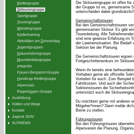
Die Skitourengruppe ist offen für
K
lettergruppe
der Gruppe ist es, gemeinsame Sk
S
kitourengruppe
unterscheiden dabei grundsätzlic
Sport
g
ruppe
Gemeinschaftstouren
T
ourengruppe
Bei den Gemeinschaftstouren vera
W
andergruppe
gemeinsamen Skitour. Es gibt ein
Tourenleitung. Alle Teilnehmend
K
l
ettertraining
sind eine gewisse Erfahrung im T
Aktivitäten am
D
onnerstag
der Lawinensituation. Bei Bedarf 
Sektion bei der Planung.
J
ugendgruppen
N
aturerlebnisgruppe
Die Gemeinschaftstouren eignen si
M
ountainbikegruppe
Fortgeschrittenenkurs im Skitour
i
ntegrativ
Wenn ihr bereits eine befreundete
F
r
auen-Bergsport-Gruppe
Vorhaben gerne als offizielle Sek
Vorteilen für euch. Zum Beispiel
H
andicap-Klettergruppe
Fahrtkosten. Und auch der Sicherh
Alpennials
Sektionstouren die Sicherheitsinf
Regenb
o
gen-Gruppe
unterstützt euch die Skitourengru
Ausbildung
Du möchtest gerne mit anderen ei
Hütten und Wege
Mitgeher*innen? Dann melde dich
Beine zu stellen.
Kontakt
Jugend JDAV
Führungstouren
ALPINEWS
Bei den Führungstouren übernehm
Alpenverein die Planung, Organis