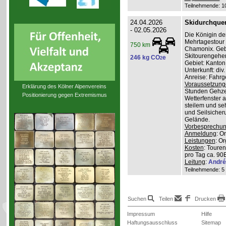
Teilnehmende: 10 
24.04.2026
Skidurchque
- 02.05.2026
Die Königin de
Mehrtagestour 
750 km
Chamonix. Gebi
Skitourengehe
246 kg CO
e
2
Gebiet: Kanton
Unterkunft: div
Anreise: Fahr
Voraussetzung
Erklärung des Kölner Alpenvereins
Stunden Gehzei
Positionierung gegen Extremismus
Wetterfenster a
steilem und se
und Seilsicher
Gelände.
Vorbesprechu
Anmeldung
: O
Leistungen
: O
Kosten
: Touren
pro Tag ca. 90
Leitung
:
André
Teilnehmende: 5 /
Suchen
Teilen
Drucken
Impressum
Hilfe
Haftungsausschluss
Sitemap