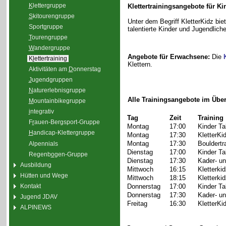
K
lettergruppe
Klettertrainingsangebote für K
S
kitourengruppe
Unter dem Begriff KletterKidz biet
Sport
g
ruppe
talentierte Kinder und Jugendlich
T
ourengruppe
W
andergruppe
Angebote für Erwachsene:
Die
K
l
ettertraining
Klettern.
Aktivitäten am
D
onnerstag
J
ugendgruppen
N
aturerlebnisgruppe
Alle Trainingsangebote im Über
M
ountainbikegruppe
i
ntegrativ
Tag
Zeit
Training
F
r
auen-Bergsport-Gruppe
Montag
17:00
Kinder Ta
H
andicap-Klettergruppe
Montag
17:30
KletterKi
Montag
17:30
Bouldertr
Alpennials
Dienstag
17:00
Kinder Ta
Regenb
o
gen-Gruppe
Dienstag
17:30
Kader- un
Ausbildung
Mittwoch
16:15
Kletterki
Hütten und Wege
Mittwoch
18:15
Kletterki
Kontakt
Donnerstag
17:00
Kinder Ta
Donnerstag
17:30
Kader- un
Jugend JDAV
Freitag
16:30
KletterKi
ALPINEWS