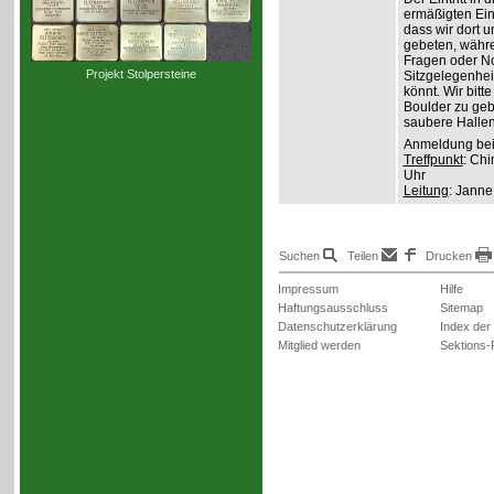
ermäßigten Ein
dass wir dort 
gebeten, währe
Fragen oder No
Projekt Stolpersteine
Sitzgelegenhei
könnt. Wir bitt
Boulder zu gebe
saubere Hallen
Anmeldung be
Treffpunkt
: Ch
Uhr
Leitung
: Janne
Suchen
Teilen
Drucken
Impressum
Hilfe
Haftungsausschluss
Sitemap
Datenschutzerklärung
Index der
Mitglied werden
Sektions-