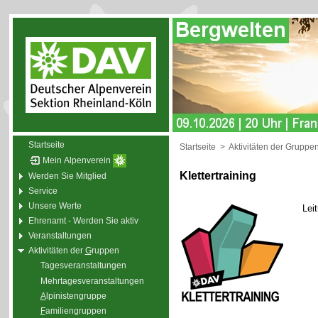
Startseite
Startseite
>
Aktivitäten der Gruppe
Mein Alpenverein
Klettertraining
Werden Sie Mitglied
Service
Unsere Werte
Lei
Ehrenamt - Werden Sie aktiv
Veranstaltungen
Aktivitäten der
G
ruppen
Tagesveranstaltungen
Mehrtagesveranstaltungen
A
lpinistengruppe
F
amiliengruppen