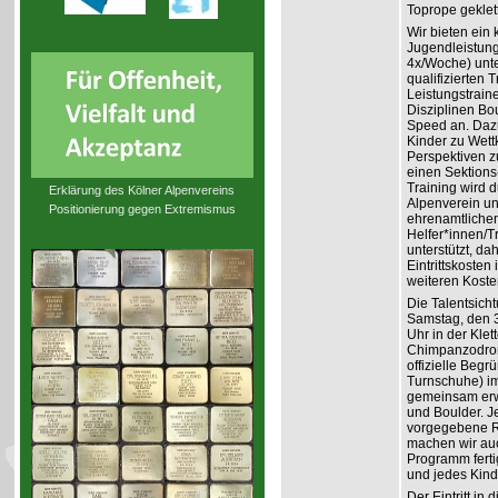
Toprope geklett
Wir bieten ein
Jugendleistung
4x/Woche) unte
qualifizierten 
Leistungstraine
Disziplinen Bo
Speed an. Dazu
Kinder zu Wett
Perspektiven z
einen Sektions
Training wird 
Erklärung des Kölner Alpenvereins
Alpenverein un
Positionierung gegen Extremismus
ehrenamtliche
Helfer*innen/T
unterstützt, dah
Eintrittskosten
weiteren Koste
Die Talentsicht
Samstag, den 
Uhr in der Klet
Chimpanzodrom
offizielle Begr
Turnschuhe) im
gemeinsam erwä
und Boulder. J
vorgegebene Ro
machen wir auc
Programm ferti
und jedes Kin
Der Eintritt in 