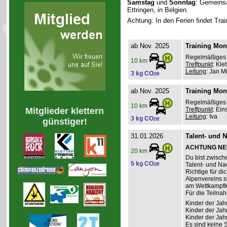
Samstag
und
Sonntag
: Gemeinsa
Ettringen, in Belgien.
Achtung: In den Ferien findet Tra
ab Nov. 2025
Training Mont
Regelmäßiges B
10 km
Treffpunkt
: Klet
Leitung
: Jan M
3 kg CO
e
2
ab Nov. 2025
Training Mon
Regelmäßiges B
10 km
Mitglieder klettern
Treffpunkt
: Ein
Leitung
: Iva
3 kg CO
e
günstiger!
2
31.01.2026
Talent- und 
ACHTUNG NEU
20 km
Du bist zwisch
5 kg CO
e
Talent- und N
2
Richtige für d
Alpenvereins su
am Wettkampfkl
Für die Teilnah
Kinder der Jah
Kinder der Jah
Kinder der Jah
Es sind keine 