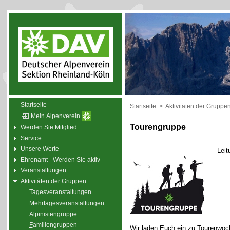
Startseite
Startseite
>
Aktivitäten der Gruppe
Mein Alpenverein
Tourengruppe
Werden Sie Mitglied
Service
Unsere Werte
Leit
Ehrenamt - Werden Sie aktiv
Veranstaltungen
Aktivitäten der
G
ruppen
Tagesveranstaltungen
Mehrtagesveranstaltungen
A
lpinistengruppe
F
amiliengruppen
Wir laden Euch ein zu Tourenwoc