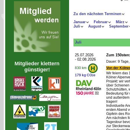
Zu den nächsten Terminen
Januar
Februar
März
Juli
August
September
Juli
25.07.2026
Zum 150sten:
- 02.08.2026
Dauer: 9 Tage,
Mitglieder klettern
Von der Kölner
830 km
günstiger!
Wir feiern das
179 kg CO
e
2
Kölner Alpenve
Projekt: wir ve
über Schienen
Schutzhütten, 
Bedeutung für 
und außerdem 
tragen!
Individuelle An
ersten Abend v
Gipfeln des Ro
Am nächsten Mo
Tagestour bevo
zur Steckenwa