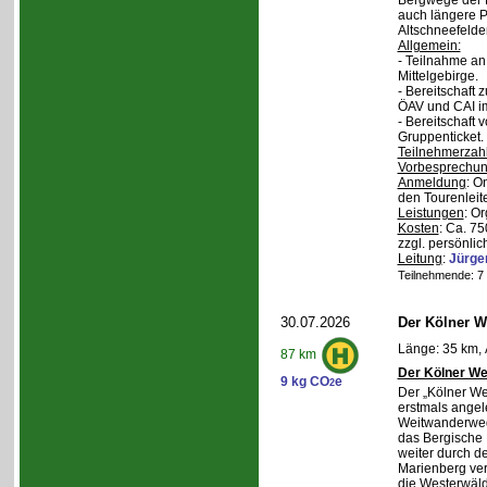
Bergwege der 
auch längere P
Altschneefelde
Allgemein:
- Teilnahme a
Mittelgebirge.
- Bereitschaft
ÖAV und CAI im
- Bereitschaft
Gruppenticket.
Teilnehmerzah
Vorbesprechu
Anmeldung
: O
den Tourenleite
Leistungen
: O
Kosten
: Ca. 7
zzgl. persönlic
Leitung
:
Jürge
Teilnehmende: 7 /
30.07.2026
Der Kölner We
Länge: 35 km, 
87 km
Der Kölner We
9 kg CO
e
2
Der „Kölner We
erstmals angel
Weitwanderweg,
das Bergische
weiter durch d
Marienberg verl
die Westerwäld