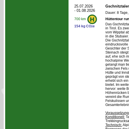
25.07.2026
Gschnitztale
- 01.08.2026
Dauer: 8 Tage,
Hüttentour ru
700 km
Das Gschnitztal
154 kg CO
e
2
in Tirol. Es zw
vom Wipptal ab 
in die Stubaier
Die Gschnitzta
eindrucksvolle
Gesichter der S
Steinach steig
auf, ehe sich m
hochalpine Wel
gelangt man ti
zwischen Fels
Hütte und Inns
geprägt von st
erhebt sich ein
bietet. Im weit
hervor: weite 
Höhenrücken be
vereint die Ru
Felskulissen u
Gesamterlebni
Voraussetzung
Konditionell:
Ta
Trekkingrucksa
Technisch:
Alpi