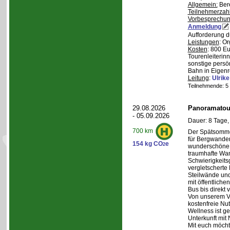
Allgemein:
Bere
Teilnehmerzah
Vorbesprechu
Anmeldung
Aufforderung d
Leistungen
: O
Kosten
: 800 E
Tourenleiterin
sonstige persö
Bahn in Eigenr
Leitung
:
Ulrik
Teilnehmende: 5 /
29.08.2026
Panoramatour
- 05.09.2026
Dauer: 8 Tage,
700 km
Der Spätsommer
für Bergwander
154 kg CO
e
2
wunderschöne S
traumhafte Wa
Schwierigkeitsg
vergletscherte
Steilwände und
mit öffentliche
Bus bis direkt v
Von unserem Ve
kostenfreie Nu
Wellness ist ge
Unterkunft mit 
Mit euch möcht