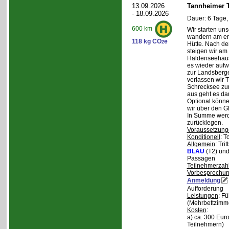
13.09.2026
Tannheimer T
- 18.09.2026
Dauer: 6 Tage,
600 km
Wir starten uns
wandern am ers
118 kg CO
e
2
Hütte. Nach de
steigen wir am
Haldenseehaus 
es wieder aufw
zur Landsberge
verlassen wir 
Schrecksee zum
aus geht es d
Optional könne
wir über den G
In Summe werd
zurücklegen.
Voraussetzung
Konditionell
: T
Allgemein
: Tri
BLAU
(T2) un
Passagen
Teilnehmerzah
Vorbesprechu
Anmeldung
Aufforderung
Leistungen
: F
(Mehrbettzimm
Kosten
:
a) ca. 300 Euro
Teilnehmern)