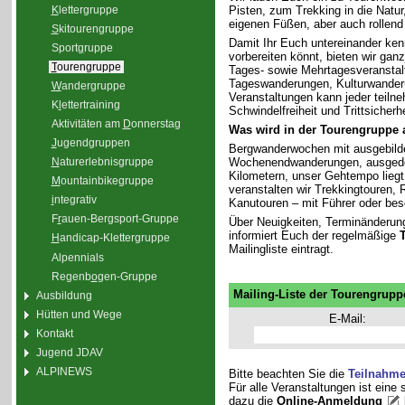
K
lettergruppe
Pisten, zum Trekking in die Natu
eigenen Füßen, aber auch rollend
S
kitourengruppe
Damit Ihr Euch untereinander ken
Sport
g
ruppe
vorbereiten könnt, bieten wir gan
T
ourengruppe
Tages- sowie Mehrtagesveranstal
Tageswanderungen, Kulturwander
W
andergruppe
Veranstaltungen kann jeder teiln
K
l
ettertraining
Schwindelfreiheit und Trittsicherhe
Aktivitäten am
D
onnerstag
Was wird in der Tourengruppe
J
ugendgruppen
Bergwanderwochen mit ausgebilde
Wochenendwanderungen, ausgedeh
N
aturerlebnisgruppe
Kilometern, unser Gehtempo liegt 
M
ountainbikegruppe
veranstalten wir Trekkingtouren
i
ntegrativ
Kanutouren – mit Führer oder bes
F
r
auen-Bergsport-Gruppe
Über Neuigkeiten, Terminänderun
informiert Euch der regelmäßige
H
andicap-Klettergruppe
Mailingliste eintragt.
Alpennials
Regenb
o
gen-Gruppe
Mailing-Liste der Tourengrupp
Ausbildung
Hütten und Wege
E-Mail:
Kontakt
Jugend JDAV
ALPINEWS
Bitte beachten Sie die
Teilnahm
Für alle Veranstaltungen ist eine
dazu die
Online-Anmeldung