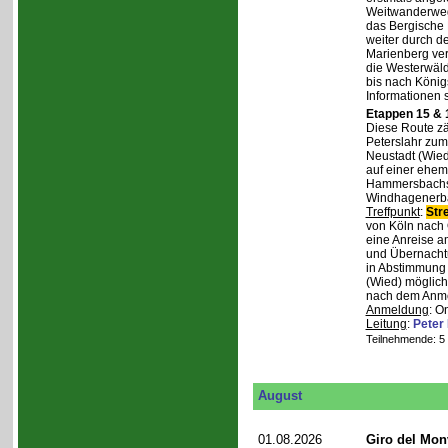
Weitwanderweg,
das Bergische
weiter durch d
Marienberg verl
die Westerwäld
bis nach Königs
Informationen 
Etappen 15 & 
Diese Route zä
Peterslahr zum
Neustadt (Wied
auf einer ehema
Hammersbachs.
Windhagenerba
Treffpunkt
:
Str
von Köln nach 
eine Anreise a
und Übernachtu
in Abstimmung m
(Wied) möglich
nach dem Anmel
Anmeldung
: O
Leitung
:
Peter
Teilnehmende: 5 /
August
01.08.2026
Giro del Mon