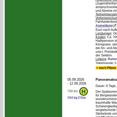
(Jugendherberg
anspruchsvoll
und Abreise mi
Teilnehmerzah
Vorbesprechu
Fahrkartenbest
Anmeldung
Euro nach Auff
Leistungen
: O
Kosten
: Ca. 7
Halbpension in
Königssee, säm
der An- und Ab
usw.). Preiska
der Sektion.
Leitung
:
Raine
Teilnehmende: 5 /
> noch Plätze 
05.09.2026
Panoramatour
- 12.09.2026
Dauer: 8 Tage,
700 km
Der Spätsommer
für Bergwander
154 kg CO
e
2
wunderschöne S
traumhafte Wa
Schwierigkeitsg
vergletscherte
Steilwände und