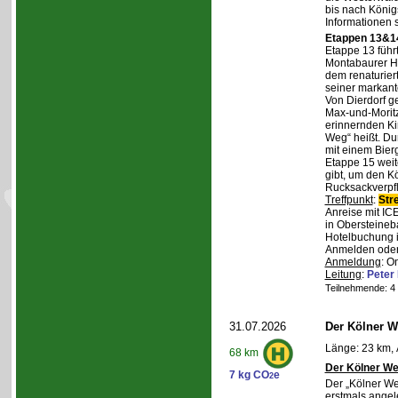
bis nach Königs
Informationen 
Etappen 13&14
Etappe 13 führ
Montabaurer Hö
dem renaturier
seiner markant
Von Dierdorf g
Max-und-Moritz
erinnernden Ki
Weg“ heißt. Du
mit einem Bierg
Etappe 15 weit
gibt, um den K
Rucksackverpf
Treffpunkt
:
Str
Anreise mit IC
in Obersteineba
Hotelbuchung i
Anmelden oder 
Anmeldung
: O
Leitung
:
Peter
Teilnehmende: 4 /
31.07.2026
Der Kölner We
Länge: 23 km, 
68 km
Der Kölner We
7 kg CO
e
2
Der „Kölner We
erstmals angel