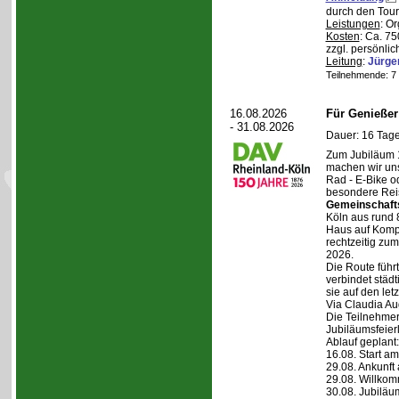
durch den Tour
Leistungen
: O
Kosten
: Ca. 7
zzgl. persönli
Leitung
:
Jürge
Teilnehmende: 7 /
16.08.2026
Für Genieße
- 31.08.2026
Dauer: 16 Tage
Zum Jubiläum 
machen wir un
Rad - E-Bike o
besondere Reis
Gemeinschaft
Köln aus rund 
Haus auf Komper
rechtzeitig zu
2026.
Die Route führt
verbindet städt
sie auf den let
Via Claudia Aug
Die Teilnehmer
Jubiläumsfeier
Ablauf geplant:
16.08. Start a
29.08. Ankunft
29.08. Willko
30.08. Jubiläu