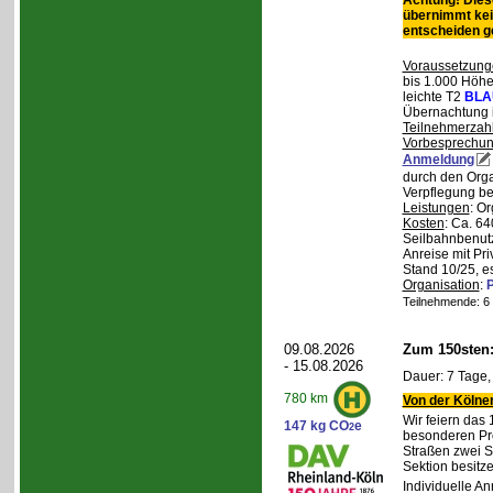
Achtung! Diese
übernimmt kei
entscheiden 
Voraussetzung
bis 1.000 Höhen
leichte T2
BLA
Übernachtung 
Teilnehmerzah
Vorbesprechu
Anmeldung
durch den Orga
Verpflegung bei
Leistungen
: O
Kosten
: Ca. 64
Seilbahnbenutz
Anreise mit Pr
Stand 10/25, e
Organisation
:
P
Teilnehmende: 6 /
09.08.2026
Zum 150sten
- 15.08.2026
Dauer: 7 Tage,
780 km
Von der Kölner
Wir feiern das
147 kg CO
e
2
besonderen Pro
Straßen zwei S
Sektion besit
Individuelle A