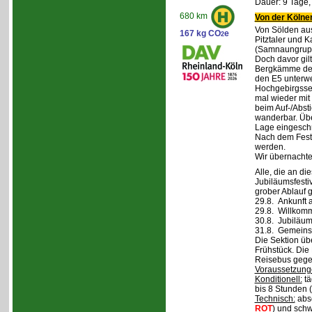
Dauer: 9 Tage,
680 km
Von der Kölner
Von Sölden aus 
167 kg CO
e
2
Pitztaler und K
(Samnaungruppe
Doch davor gil
Bergkämme der 
den E5 unterwe
Hochgebirgsse
mal wieder mit 
beim Auf-/Absti
wanderbar. Übe
Lage eingeschr
Nach dem Fest 
werden.
Wir übernachte
Alle, die an di
Jubiläumsfesti
grober Ablauf g
29.8. Ankunft 
29.8. Willkom
30.8. Jubiläum
31.8. Gemeins
Die Sektion üb
Frühstück. Die 
Reisebus gegen
Voraussetzung
Konditionell:
tä
bis 8 Stunden (
Technisch:
abso
ROT
) und schw