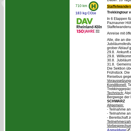
Dauer: 10 Tage
710 km
Staffelwander
Trekkingtour 
183 kg CO
e
2
In 6 Etappen fü
Paznauner Höh
Staffelwanderu
Anreise mit öff
Alle, die an di
Jubiläumsfesti
grober Ablauf g
29.8. Ankunft 
29.8. Willkom
30.8. Jubiläum
31.8. Gemeins
Die Sektion üb
Frühstück. Die 
Reisebus gegen
Voraussetzung
Konditionell:
Ta
Trekkinggepäc
Technisch:
Alpi
Bergwege der 
SCHWARZ
Allgemein:
- Teilnahme a
- Teilnahme a
- Bereitschaft
Teilnehmerzah
Vorbesprechu
Anmeldung