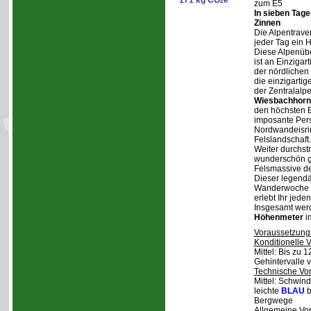
171 kg CO
e
2
zum E5
In sieben Tag
Zinnen
Die Alpentraver
jeder Tag ein 
Diese Alpenüb
ist an Einzigar
der nördlichen
die einzigarti
der Zentralalp
Wiesbachhorn
den höchsten Be
imposante Pers
Nordwandeisrin
Felslandschaft.
Weiter durchstr
wunderschön ge
Felsmassive d
Dieser legendä
Wanderwoche v
erlebt Ihr jede
Insgesamt wer
Höhenmeter
i
Voraussetzung
Konditionelle 
Mittel: Bis zu 
Gehintervalle 
Technische Vo
Mittel: Schwind
leichte
BLAU
b
Bergwege
Allgemeine Vo