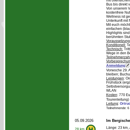
mit öffentliche
Bus bis direkt v
Von unserem Ve
kostenfreie Nu
Wellness ist ge
Unterkunft mit 
Mit euch möcht
einfachen (bla
Highlights sin
berühmten Stu
Voraussetzung
Konditionell:
Ta
Technisch:
Trit
Wege in den B
Teilnehmerzah
Vorbesprechu
Anmeldung
Vorwoche 29. A
bleiben; Buchu
Leistungen
: O
Frühstück (ergä
Selbstversorgu
WLAN
Kosten
: 770 E
Tourenleitung)
Leitung
:
Ortru
Teilnehmende: 6 /
05.09.2026
Im Bergische
Länge: 23 km, 
28 km