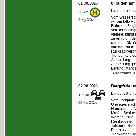
01.08.2026
8 Halden auf 
Länge: 25 km, 
98 km
Vom Wasserschl
9 kg CO
e
2
wir ein tolle 
Ruhrpott. Es g
seit der Still
vielerlei künst
zu erlaufen. U
und eine Skihüt
von der Partie.
Rucksackverpf
Treffpunkt
: 9:0
Anmeldung
Anmeldung
: p
Leitung
:
Marc 
Teilnehmende: 8 /
02.08.2026
Bergpfade un
Länge: 26 km, 
112 km
Vom Parkplatz
22 kg CO
e
2
Unwegen nach/
Napoleon, La W
Marèts-Schlucht
Warche, Burg 
Reinhardstein,
Talsperre Robe
Parkplatz.
Trackdaten:
Do