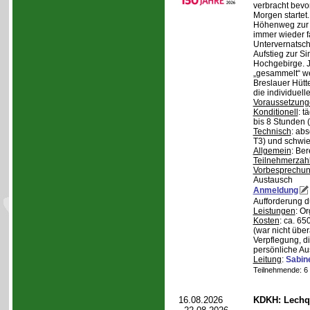
verbracht bev
Morgen starte
Höhenweg zur N
immer wieder fa
Untervernatsch
Aufstieg zur Si
Hochgebirge. J
„gesammelt“ we
Breslauer Hütt
die individuell
Voraussetzung
Konditionell
: t
bis 8 Stunden (
Technisch
: abs
T3) und schwie
Allgemein
: Be
Teilnehmerzah
Vorbesprechu
Austausch
Anmeldung
Aufforderung 
Leistungen
: O
Kosten
: ca. 6
(war nicht übe
Verpflegung, d
persönliche Au
Leitung
:
Sabin
Teilnehmende: 6 /
16.08.2026
KDKH: Lechqu