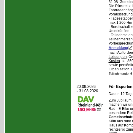
31.08. Gemein
Die Rückreise i
Fahrradanhänge
Voraussetzung
- Tagesetappen
max.1.200 Hm 
- Bereitschaft
Unterkünften
- Teilnahme an
Teilnehmerzah
Vorbesprechu
Anmeldung
nach Aufforder
Leistungen
: O
Kosten
: ca. 85
sowie persönli
Organisation
:
Teilnehmende: 6 /
20.08.2026
Für Experte
- 31.08.2026
Dauer: 12 Tage
Zum Jubiläum 
machen wir un
Rad - E-Bike o
besondere Reis
Gemeinschaft
Köln aus rund 
Haus auf Komper
rechtzeitig zu