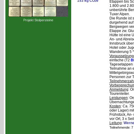
153 kg CO
e
2
Etappen bis Sc
1.800 und 2.80
unberührte Ber
Tuxer Alpen.
Die Runde ist s
Projekt Stolpersteine
durgehend auf 
Bergwegen verl
Etappe zw. Glu
Hütte ist eine
An- und Abreise
Innsbruck über
Hotel oder Jug
Wanderung 5 * 
Voraussetzung
einfache (T2
B
Tagesetappen m
Teilnahme an e
Mittelgebirgsw
Personen zur T
Teilnehmerzah
Vorbesprechu
Anmeldung
: O
Tourenleiter.
Leistungen
: O
Übernachtunge
Kosten
: Ca. 7
oder Lager) mi
Frühstück, An-
vor Ort, 3 x Se
Leitung
:
Werne
Teilnehmende: 7 /