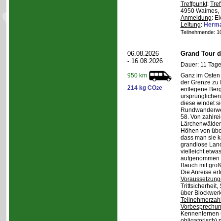
Treffpunkt
:
Tref
4950 Waimes, 
Anmeldung
: E
Leitung
:
Herma
Teilnehmende: 10 
06.08.2026
Grand Tour d
- 16.08.2026
Dauer: 11 Tage
Ganz im Osten 
950 km
der Grenze zu I
214 kg CO
e
2
entlegene Bergr
ursprünglichen
diese windet si
Rundwanderwe
58. Von zahlre
Lärchenwäldern
Höhen von über 
dass man sie k
grandiose Land
vielleicht etwa
aufgenommen wi
Bauch mit groß
Die Anreise erf
Voraussetzung
Trittsicherheit
über Blockwerk 
Teilnehmerzah
Vorbesprechu
Kennenlernen 
obligatorisch)