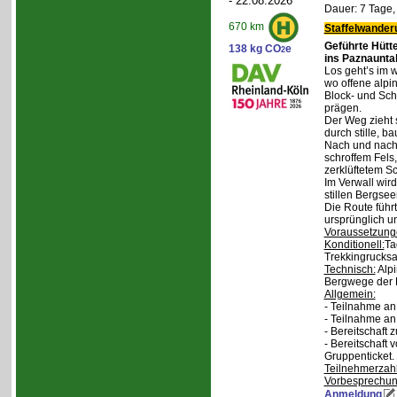
- 22.08.2026
Dauer: 7 Tage,
670 km
Staffelwander
Geführte Hütt
138 kg CO
e
2
ins Paznaunta
Los geht’s im 
wo offene alpi
Block- und Sch
prägen.
Der Weg zieht 
durch stille, b
Nach und nach
schroffem Fels
zerklüftetem S
Im Verwall wird
stillen Bergsee
Die Route führ
ursprünglich u
Voraussetzung
Konditionell:
Ta
Trekkingrucksa
Technisch:
Alpi
Bergwege der 
Allgemein:
- Teilnahme an
- Teilnahme a
- Bereitschaft
- Bereitschaft
Gruppenticket.
Teilnehmerzah
Vorbesprechu
Anmeldung