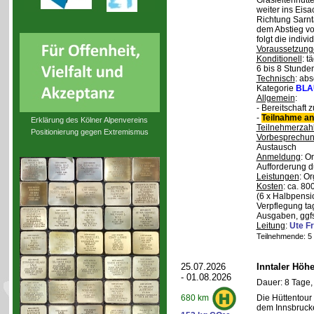
Grasleitenhütte
weiter ins Eisa
Richtung Sarnt
dem Abstieg v
folgt die indivi
Voraussetzung
Konditionell
: t
6 bis 8 Stunde
Technisch
: abs
Kategorie
BLA
Allgemein
:
- Bereitschaft
-
Teilnahme an
Erklärung des Kölner Alpenvereins
Teilnehmerzah
Positionierung gegen Extremismus
Vorbesprechu
Austausch
Anmeldung
: O
Aufforderung d
Leistungen
: O
Kosten
: ca. 8
(6 x Halbpensi
Verpflegung ta
Ausgaben, ggfs
Leitung
:
Ute Fr
Teilnehmende: 5 /
25.07.2026
Inntaler Höh
- 01.08.2026
Dauer: 8 Tage,
Die Hüttentour 
680 km
dem Innsbrucke