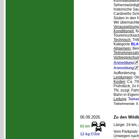
frühmittelalterl
Sehenswürdigke
historische Sa
Cardinello-Sch
Süden in den N
Wir übernachte
Voraussetzung
Konditionell:
fü
Tourenrucksac
Technisch:
Trit
Kategorie
BLA
Allgemein:
Bere
Teilnehmerzah
Vorbesprechu
Anmeldung
Anmeldung
Aufforderung.
Leistungen
: O
Kosten
: Ca. 7
Frühstück, 2x 
TN, zuzgl. Fahr
Bahn in Eigenr
Leitung
:
Tama
Teilnehmende: 6 /
06.09.2026
Zu den Wild
Länge: 24 km, 
60 km
Vom Parkplatz
12 kg CO
e
2
Unwegen nach/