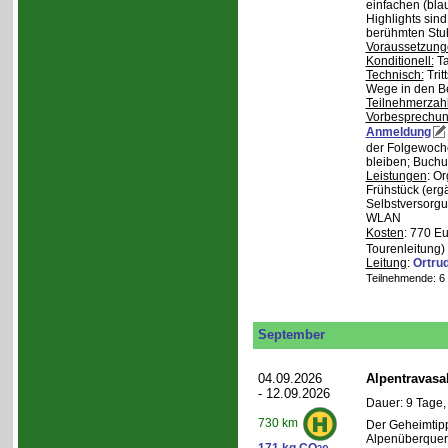
einfachen (bla
Highlights sin
berühmten Stu
Voraussetzung
Konditionell:
Ta
Technisch:
Trit
Wege in den B
Teilnehmerzah
Vorbesprechu
Anmeldung
der Folgewoche
bleiben; Buchu
Leistungen
: O
Frühstück (ergä
Selbstversorgu
WLAN
Kosten
: 770 E
Tourenleitung)
Leitung
:
Ortru
Teilnehmende: 6 /
September
04.09.2026
Alpentravasa
- 12.09.2026
Dauer: 9 Tage,
730 km
Der Geheimtipp
Alpenüberqueru