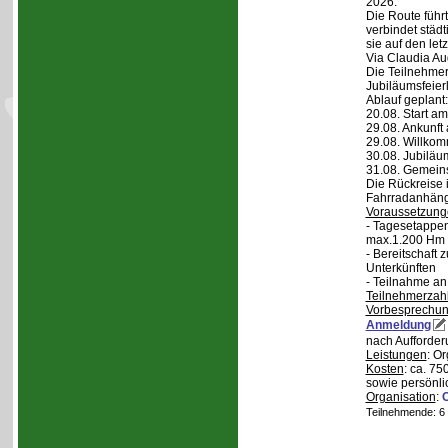
2026.
Die Route führt
verbindet städt
sie auf den let
Via Claudia Aug
Die Teilnehmer
Jubiläumsfeier
Ablauf geplant:
20.08. Start a
29.08. Ankunft
29.08. Willko
30.08. Jubiläu
31.08. Gemein
Die Rückreise i
Fahrradanhänge
Voraussetzung
- Tagesetappen
max.1.200 Hm 
- Bereitschaft
Unterkünften
- Teilnahme an
Teilnehmerzah
Vorbesprechu
Anmeldung
nach Aufforder
Leistungen
: O
Kosten
: ca. 75
sowie persönli
Organisation
:
Teilnehmende: 6 /