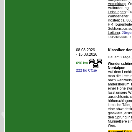
Anmeldung
: O
Aufforderung
Leistungen
: O
Wanderleiter
Kosten
: ca. 8
HP, Tourenleite
Sektionsbus so
Leitung
:
Jürge
Teilnehmende: 7 /
08.08.2026
Klassiker de
- 15.08.2026
Dauer: 8 Tage,
690 km
Wunderschöne 
Nordalpen
222 kg CO
e
2
Auf dem Lecht
man die Lechta
nach wahlweis
andersherum. D
einer Höhe zw
lässt unsere W
aussichtsreich
höherschlagen.
liebliche Täler
eine abwechslu
glasklare, eis
den Sprung ins
Murmeltiere si
Weg.