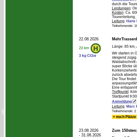
durch die Tour
Leistungen
: O
Kosten
: Ca. 6
Tourenleitung, 
Leitung
:
Hans 
Teilnehmende: 16 
22.08.2026
MehrTrassen
Länge: 85 km, 
20 km
Wir starten in 
3 kg CO
e
2
steigend zügig
Waldabschnitt 
super Blicke ü
Korkenziehertr
zurück abwärts
Die Tour findet
anpassungsfähi
Eine entspannt
Treffpunkt
: Köl
Startpunkt 9:0
Anmeldung
Leitung
:
Marc 
Teilnehmende: 2 /
> noch Plätze 
23.08.2026
Zum 150sten
- 31.08.2026