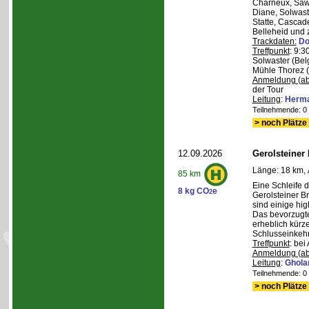
Charneux, Saw
Diane, Solwaste
Statte, Cascad
Belleheid und 
Trackdaten:
Do
Treffpunkt
: 9:3
Solwaster (Bel
Mühle Thorez 
Anmeldung (ab
der Tour
Leitung
:
Herma
Teilnehmende: 0 /
> noch Plätze 
12.09.2026
Gerolsteiner
Länge: 18 km, 
85 km
Eine Schleife 
8 kg CO
e
2
Gerolsteiner B
sind einige hig
Das bevorzugte 
erheblich kürze
Schlusseinkehr
Treffpunkt
: bei
Anmeldung (ab
Leitung
:
Ghola
Teilnehmende: 0 /
> noch Plätze 