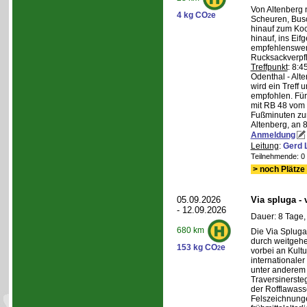
Von Altenberg 
4 kg CO
e
2
Scheuren, Busc
hinauf zum Koc
hinauf, ins Eif
empfehlenswer
Rucksackverpf
Treffpunkt
: 8:
Odenthal - Alt
wird ein Treff 
empfohlen. Für 
mit RB 48 vom 
Fußminuten zur
Altenberg, an 8
Anmeldung
Leitung
:
Gerd 
Teilnehmende: 0 /
> noch Plätze 
05.09.2026
Via spluga -
- 12.09.2026
Dauer: 8 Tage,
680 km
Die Via Spluga
durch weitgehe
153 kg CO
e
2
vorbei an Kult
internationale
unter anderem
Traversinerste
der Rofflawasse
Felszeichnung