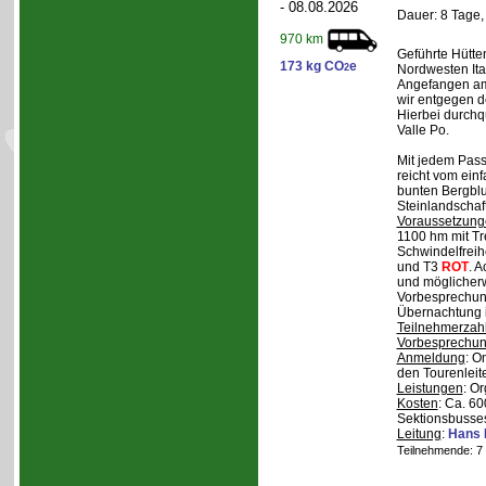
- 08.08.2026
Dauer: 8 Tage,
970 km
Geführte Hütte
173 kg CO
e
2
Nordwesten Ita
Angefangen am 
wir entgegen 
Hierbei durchqu
Valle Po.
Mit jedem Pass,
reicht vom einf
bunten Bergblu
Steinlandschaf
Voraussetzung
1100 hm mit Tr
Schwindelfreihe
und T3
ROT
. 
und möglicherw
Vorbesprechung
Übernachtung i
Teilnehmerzah
Vorbesprechu
Anmeldung
: O
den Tourenleite
Leistungen
: O
Kosten
: Ca. 6
Sektionsbusses
Leitung
:
Hans 
Teilnehmende: 7 /