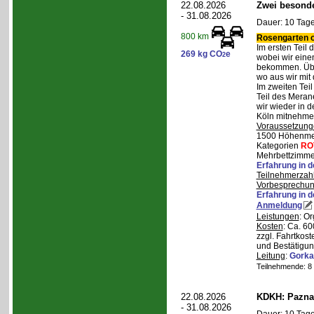
22.08.2026
Zwei besonde
- 31.08.2026
Dauer: 10 Tage
800 km
Rosengarten o
Im ersten Teil
269 kg CO
e
2
wobei wir eine
bekommen. Über
wo aus wir mit
Im zweiten Tei
Teil des Mera
wir wieder in d
Köln mitnehme
Voraussetzung
1500 Höhenmete
Kategorien
RO
Mehrbettzimmer
Erfahrung in 
Teilnehmerzah
Vorbesprechu
Erfahrung in 
Anmeldung
Leistungen
: O
Kosten
: Ca. 6
zzgl. Fahrtkos
und Bestätigun
Leitung
:
Gorka
Teilnehmende: 8 /
22.08.2026
KDKH: Pazna
- 31.08.2026