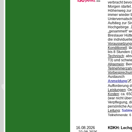
verbracht bev
Morgen starte
Höhenweg zur N
immer wieder fa
Untervernatsch
Aufstieg zur Si
Hochgebirge. J
„gesammelt“ we
Breslauer Hütt
die individuell
Voraussetzung
Konditionell
: t
bis 8 Stunden (
Technisch
: abs
T3) und schwie
Allgemein
: Be
Teilnehmerzah
Vorbesprechu
Austausch
Anmeldung
Aufforderung 
Leistungen
: O
Kosten
: ca. 6
(war nicht übe
Verpflegung, d
persönliche Au
Leitung
:
Sabin
Teilnehmende: 6 /
16.08.2026
KDKH: Lechqu