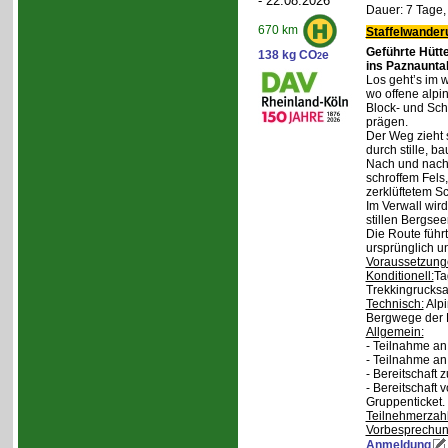
- 22.08.2026
Dauer: 7 Tage,
670 km
Staffelwander
Geführte Hütt
138 kg CO
e
2
ins Paznaunta
Los geht’s im 
wo offene alpi
Block- und Sch
prägen.
Der Weg zieht 
durch stille, b
Nach und nach
schroffem Fels
zerklüftetem S
Im Verwall wird
stillen Bergsee
Die Route führ
ursprünglich u
Voraussetzung
Konditionell:
Ta
Trekkingrucksa
Technisch:
Alpi
Bergwege der 
Allgemein:
- Teilnahme an
- Teilnahme a
- Bereitschaft
- Bereitschaft
Gruppenticket.
Teilnehmerzah
Vorbesprechu
Anmeldung