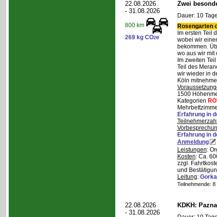
22.08.2026
Zwei besonde
- 31.08.2026
Dauer: 10 Tage
800 km
Rosengarten o
Im ersten Teil
269 kg CO
e
2
wobei wir eine
bekommen. Über
wo aus wir mit
Im zweiten Tei
Teil des Mera
wir wieder in d
Köln mitnehme
Voraussetzung
1500 Höhenmete
Kategorien
RO
Mehrbettzimmer
Erfahrung in 
Teilnehmerzah
Vorbesprechu
Erfahrung in 
Anmeldung
Leistungen
: O
Kosten
: Ca. 6
zzgl. Fahrtkos
und Bestätigun
Leitung
:
Gorka
Teilnehmende: 8 /
22.08.2026
KDKH: Pazna
- 31.08.2026