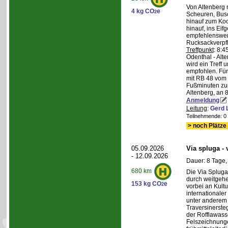
Von Altenberg 
4 kg CO
e
2
Scheuren, Busc
hinauf zum Koc
hinauf, ins Eif
empfehlenswer
Rucksackverpf
Treffpunkt
: 8:
Odenthal - Alt
wird ein Treff 
empfohlen. Für 
mit RB 48 vom 
Fußminuten zur
Altenberg, an 8
Anmeldung
Leitung
:
Gerd 
Teilnehmende: 0 /
> noch Plätze 
05.09.2026
Via spluga -
- 12.09.2026
Dauer: 8 Tage,
680 km
Die Via Spluga
durch weitgehe
153 kg CO
e
2
vorbei an Kult
internationale
unter anderem
Traversinerste
der Rofflawasse
Felszeichnung