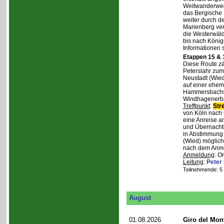
Weitwanderweg,
das Bergische
weiter durch d
Marienberg verl
die Westerwäld
bis nach Königs
Informationen 
Etappen 15 & 
Diese Route zä
Peterslahr zum
Neustadt (Wied
auf einer ehema
Hammersbachs.
Windhagenerba
Treffpunkt
:
Str
von Köln nach 
eine Anreise a
und Übernachtu
in Abstimmung m
(Wied) möglich
nach dem Anmel
Anmeldung
: O
Leitung
:
Peter
Teilnehmende: 5 /
August
01.08.2026
Giro del Mon