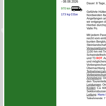
- 08.08.2026
Dauer: 8 Tage,
970 km
Geführte Hütte
173 kg CO
e
2
Nordwesten Ita
Angefangen am 
wir entgegen 
Hierbei durchqu
Valle Po.
Mit jedem Pass,
reicht vom einf
bunten Bergblu
Steinlandschaf
Voraussetzung
1100 hm mit Tr
Schwindelfreihe
und T3
ROT
. 
und möglicherw
Vorbesprechung
Übernachtung i
Teilnehmerzah
Vorbesprechu
Anmeldung
: O
den Tourenleite
Leistungen
: O
Kosten
: Ca. 6
Sektionsbusses
Leitung
:
Hans 
Teilnehmende: 7 /