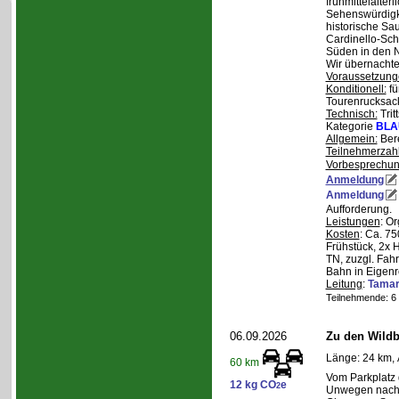
frühmittelalterl
Sehenswürdigke
historische Sa
Cardinello-Sch
Süden in den N
Wir übernachte
Voraussetzung
Konditionell:
fü
Tourenrucksac
Technisch:
Trit
Kategorie
BLA
Allgemein:
Bere
Teilnehmerzah
Vorbesprechu
Anmeldung
Anmeldung
Aufforderung.
Leistungen
: O
Kosten
: Ca. 7
Frühstück, 2x 
TN, zuzgl. Fahr
Bahn in Eigenr
Leitung
:
Tama
Teilnehmende: 6 /
06.09.2026
Zu den Wild
Länge: 24 km, 
60 km
Vom Parkplatz
12 kg CO
e
2
Unwegen nach/