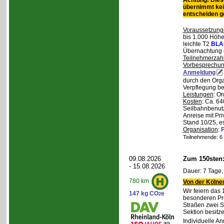
Achtung! Diese
übernimmt kei
entscheiden 
Voraussetzung
bis 1.000 Höhen
leichte T2
BLA
Übernachtung 
Teilnehmerzah
Vorbesprechu
Anmeldung
durch den Orga
Verpflegung bei
Leistungen
: O
Kosten
: Ca. 64
Seilbahnbenutz
Anreise mit Pr
Stand 10/25, e
Organisation
:
P
Teilnehmende: 6 /
09.08.2026
Zum 150sten
- 15.08.2026
Dauer: 7 Tage,
780 km
Von der Kölner
Wir feiern das
147 kg CO
e
2
besonderen Pro
Straßen zwei S
Sektion besit
Individuelle A