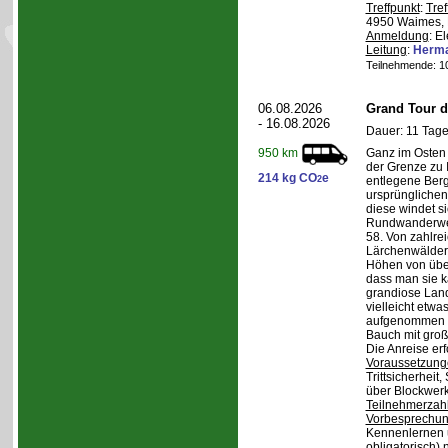
Treffpunkt
:
Tref
4950 Waimes, 
Anmeldung
: E
Leitung
:
Herma
Teilnehmende: 10 
06.08.2026
Grand Tour d
- 16.08.2026
Dauer: 11 Tage
Ganz im Osten 
950 km
der Grenze zu I
214 kg CO
e
2
entlegene Bergr
ursprünglichen
diese windet si
Rundwanderwe
58. Von zahlre
Lärchenwäldern
Höhen von über 
dass man sie k
grandiose Land
vielleicht etwa
aufgenommen wi
Bauch mit groß
Die Anreise erf
Voraussetzung
Trittsicherheit
über Blockwerk 
Teilnehmerzah
Vorbesprechu
Kennenlernen 
obligatorisch)