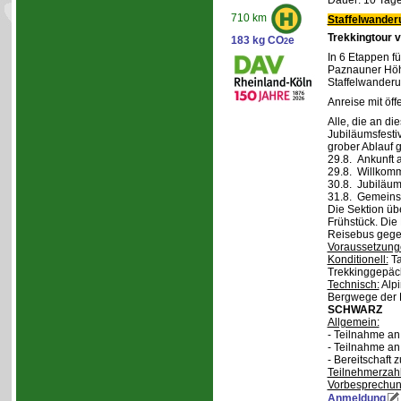
Dauer: 10 Tage
710 km
Staffelwander
Trekkingtour 
183 kg CO
e
2
In 6 Etappen fü
Paznauner Höh
Staffelwanderu
Anreise mit öff
Alle, die an di
Jubiläumsfesti
grober Ablauf g
29.8. Ankunft 
29.8. Willkom
30.8. Jubiläum
31.8. Gemeins
Die Sektion üb
Frühstück. Die 
Reisebus gegen
Voraussetzung
Konditionell:
Ta
Trekkinggepäc
Technisch:
Alpi
Bergwege der 
SCHWARZ
Allgemein:
- Teilnahme a
- Teilnahme a
- Bereitschaft
Teilnehmerzah
Vorbesprechu
Anmeldung