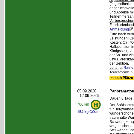
(Jugendherberg
anspruchsvoll
und Abreise mi
Teilnehmerzah
Vorbesprechu
Fahrkartenbest
Anmeldung
Euro nach Auff
Leistungen
: O
Kosten
: Ca. 7
Halbpension in
Königssee, säm
der An- und Ab
usw.). Preiska
der Sektion.
Leitung
:
Raine
Teilnehmende: 5 /
> noch Plätze 
05.09.2026
Panoramatour
- 12.09.2026
Dauer: 8 Tage,
700 km
Der Spätsommer
für Bergwander
154 kg CO
e
2
wunderschöne S
traumhafte Wa
Schwierigkeitsg
vergletscherte
Steilwände und