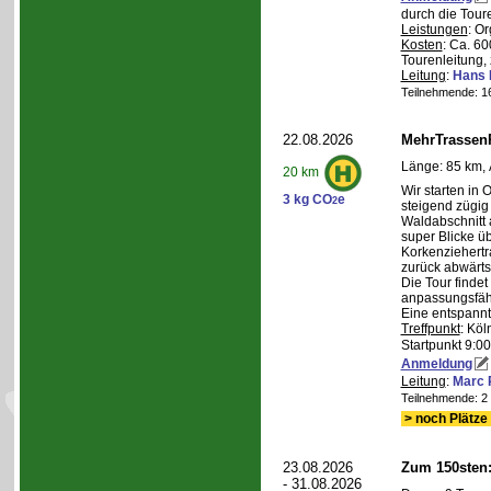
durch die Tour
Leistungen
: O
Kosten
: Ca. 6
Tourenleitung, 
Leitung
:
Hans 
Teilnehmende: 16 
22.08.2026
MehrTrassen
Länge: 85 km, 
20 km
Wir starten in 
3 kg CO
e
2
steigend zügig
Waldabschnitt 
super Blicke ü
Korkenziehertr
zurück abwärts
Die Tour findet
anpassungsfähi
Eine entspannt
Treffpunkt
: Köl
Startpunkt 9:0
Anmeldung
Leitung
:
Marc 
Teilnehmende: 2 /
> noch Plätze 
23.08.2026
Zum 150sten
- 31.08.2026