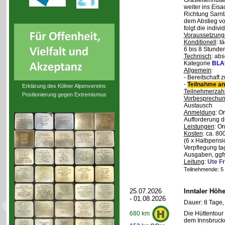
Grasleitenhütte
weiter ins Eisa
Richtung Sarnt
dem Abstieg v
folgt die indivi
Voraussetzung
Konditionell
: t
6 bis 8 Stunde
Technisch
: abs
Kategorie
BLA
Allgemein
:
- Bereitschaft
-
Teilnahme an
Erklärung des Kölner Alpenvereins
Teilnehmerzah
Positionierung gegen Extremismus
Vorbesprechu
Austausch
Anmeldung
: O
Aufforderung d
Leistungen
: O
Kosten
: ca. 8
(6 x Halbpensi
Verpflegung ta
Ausgaben, ggfs
Leitung
:
Ute Fr
Teilnehmende: 5 /
25.07.2026
Inntaler Höh
- 01.08.2026
Dauer: 8 Tage,
Die Hüttentour 
680 km
dem Innsbrucke