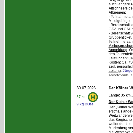
Bergwege der 
auch längere P
Altschneefelde
Allgemein:
- Teilnahme a
Mittelgebirge.
- Bereitschaft
ÖAV und CAI im
- Bereitschaft
Gruppenticket.
Teilnehmerzah
Vorbesprechu
Anmeldung
: O
den Tourenleite
Leistungen
: O
Kosten
: Ca. 7
zzgl. persönlic
Leitung
:
Jürge
Teilnehmende: 7 /
30.07.2026
Der Kölner We
Länge: 35 km, 
87 km
Der Kölner We
9 kg CO
e
2
Der „Kölner We
erstmals angel
Weitwanderweg,
das Bergische
weiter durch d
Marienberg verl
die Westerwäld