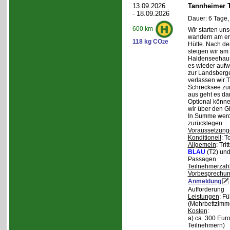
13.09.2026
Tannheimer T
- 18.09.2026
Dauer: 6 Tage,
600 km
Wir starten uns
wandern am ers
118 kg CO
e
2
Hütte. Nach de
steigen wir am
Haldenseehaus 
es wieder aufw
zur Landsberge
verlassen wir 
Schrecksee zum
aus geht es d
Optional könne
wir über den G
In Summe werd
zurücklegen.
Voraussetzung
Konditionell
: T
Allgemein
: Tri
BLAU
(T2) un
Passagen
Teilnehmerzah
Vorbesprechu
Anmeldung
Aufforderung
Leistungen
: F
(Mehrbettzimm
Kosten
:
a) ca. 300 Euro
Teilnehmern)