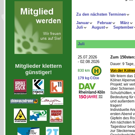
Zu den nächsten Terminen
Januar
Februar
März
Juli
August
September
Juli
25.07.2026
Zum 150sten:
- 02.08.2026
Dauer: 9 Tage,
Mitglieder klettern
Von der Kölner
830 km
günstiger!
Wir feiern das
179 kg CO
e
2
Kölner Alpenve
Projekt: wir ve
über Schienen
Schutzhütten, 
Bedeutung für 
und außerdem 
tragen!
Individuelle An
ersten Abend v
Gipfeln des Ro
Am nächsten Mo
Tagestour bevo
zur Steckenwa