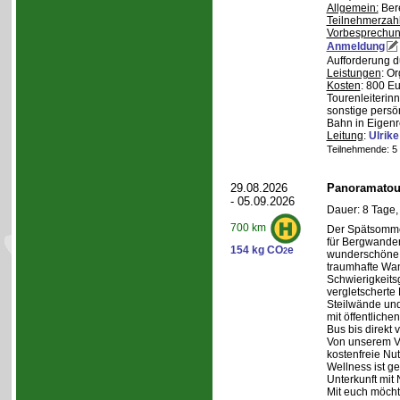
Allgemein:
Bere
Teilnehmerzah
Vorbesprechu
Anmeldung
Aufforderung d
Leistungen
: O
Kosten
: 800 E
Tourenleiterin
sonstige persö
Bahn in Eigenr
Leitung
:
Ulrik
Teilnehmende: 5 /
29.08.2026
Panoramatour
- 05.09.2026
Dauer: 8 Tage,
700 km
Der Spätsommer
für Bergwander
154 kg CO
e
2
wunderschöne S
traumhafte Wa
Schwierigkeitsg
vergletscherte
Steilwände und
mit öffentliche
Bus bis direkt v
Von unserem Ve
kostenfreie Nu
Wellness ist ge
Unterkunft mit 
Mit euch möcht