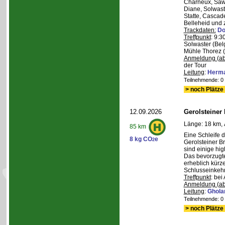
Charneux, Saw
Diane, Solwaste
Statte, Cascad
Belleheid und 
Trackdaten:
Do
Treffpunkt
: 9:3
Solwaster (Bel
Mühle Thorez 
Anmeldung (ab
der Tour
Leitung
:
Herma
Teilnehmende: 0 /
> noch Plätze 
12.09.2026
Gerolsteiner
Länge: 18 km, 
85 km
Eine Schleife 
8 kg CO
e
2
Gerolsteiner B
sind einige hig
Das bevorzugte 
erheblich kürze
Schlusseinkehr
Treffpunkt
: bei
Anmeldung (ab
Leitung
:
Ghola
Teilnehmende: 0 /
> noch Plätze 