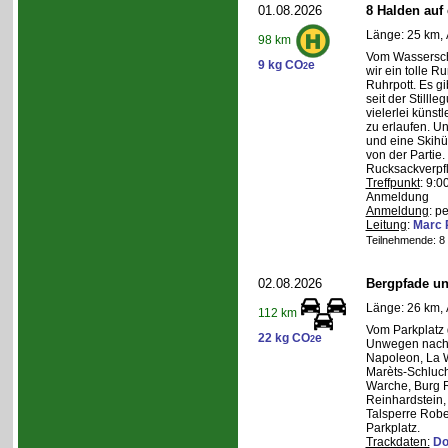
01.08.2026
8 Halden auf 
Länge: 25 km, 
98 km
Vom Wasserschl
9 kg CO
e
2
wir ein tolle 
Ruhrpott. Es g
seit der Still
vielerlei künst
zu erlaufen. U
und eine Skihüt
von der Partie.
Rucksackverpf
Treffpunkt
: 9:0
Anmeldung
Anmeldung
: p
Leitung
:
Marc 
Teilnehmende: 8 /
02.08.2026
Bergpfade un
Länge: 26 km, 
112 km
Vom Parkplatz
22 kg CO
e
2
Unwegen nach/
Napoleon, La W
Marèts-Schlucht
Warche, Burg 
Reinhardstein,
Talsperre Robe
Parkplatz.
Trackdaten:
Do