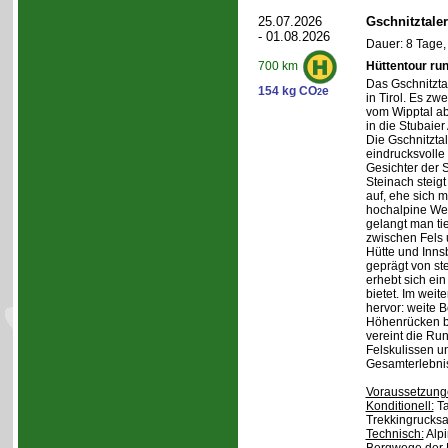
25.07.2026
Gschnitztale
- 01.08.2026
Dauer: 8 Tage,
Hüttentour ru
700 km
Das Gschnitztal
154 kg CO
e
2
in Tirol. Es zw
vom Wipptal ab 
in die Stubaier
Die Gschnitzta
eindrucksvolle
Gesichter der S
Steinach steig
auf, ehe sich m
hochalpine Wel
gelangt man ti
zwischen Fels
Hütte und Inns
geprägt von st
erhebt sich ein
bietet. Im weit
hervor: weite 
Höhenrücken be
vereint die Ru
Felskulissen u
Gesamterlebni
Voraussetzung
Konditionell:
Ta
Trekkingrucksa
Technisch:
Alpi