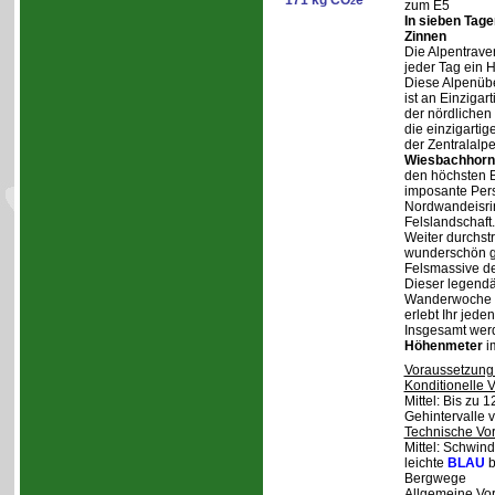
171 kg CO
e
2
zum E5
In sieben Tag
Zinnen
Die Alpentraver
jeder Tag ein 
Diese Alpenüb
ist an Einzigar
der nördlichen
die einzigarti
der Zentralalp
Wiesbachhorn
den höchsten Be
imposante Pers
Nordwandeisrin
Felslandschaft.
Weiter durchstr
wunderschön ge
Felsmassive d
Dieser legendä
Wanderwoche v
erlebt Ihr jede
Insgesamt wer
Höhenmeter
i
Voraussetzung
Konditionelle 
Mittel: Bis zu 
Gehintervalle 
Technische Vo
Mittel: Schwind
leichte
BLAU
b
Bergwege
Allgemeine Vo