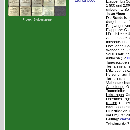
153 kg CO
e
2
Etappen bis Sc
1.800 und 2.80
unberührte Ber
Tuxer Alpen.
Die Runde ist s
Projekt Stolpersteine
durgehend auf 
Bergwegen verl
Etappe zw. Glu
Hütte ist eine
An- und Abreise
Innsbruck über
Hotel oder Jug
Wanderung 5 * 
Voraussetzung
einfache (T2
B
Tagesetappen m
Teilnahme an e
Mittelgebirgsw
Personen zur T
Teilnehmerzah
Vorbesprechu
Anmeldung
: O
Tourenleiter.
Leistungen
: O
Übernachtunge
Kosten
: Ca. 7
oder Lager) mi
Frühstück, An-
vor Ort, 3 x Se
Leitung
:
Werne
Teilnehmende: 7 /