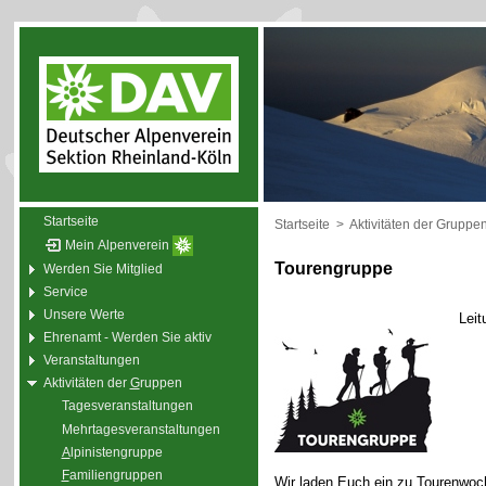
Startseite
Startseite
>
Aktivitäten der Gruppe
Mein Alpenverein
Tourengruppe
Werden Sie Mitglied
Service
Unsere Werte
Leit
Ehrenamt - Werden Sie aktiv
Veranstaltungen
Aktivitäten der
G
ruppen
Tagesveranstaltungen
Mehrtagesveranstaltungen
A
lpinistengruppe
F
amiliengruppen
Wir laden Euch ein zu Tourenwoc