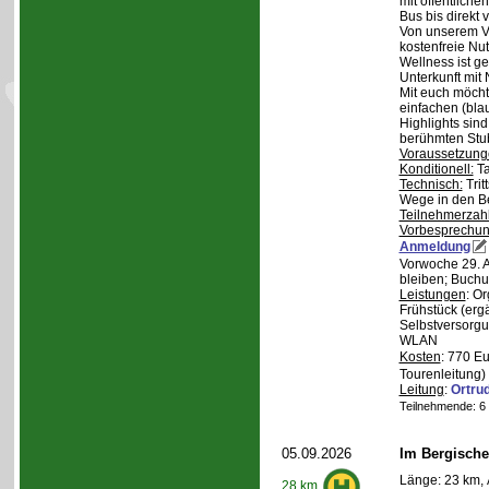
mit öffentliche
Bus bis direkt v
Von unserem Ve
kostenfreie Nu
Wellness ist ge
Unterkunft mit 
Mit euch möcht
einfachen (bla
Highlights sin
berühmten Stu
Voraussetzung
Konditionell:
Ta
Technisch:
Trit
Wege in den B
Teilnehmerzah
Vorbesprechu
Anmeldung
Vorwoche 29. A
bleiben; Buchu
Leistungen
: O
Frühstück (ergä
Selbstversorgu
WLAN
Kosten
: 770 E
Tourenleitung)
Leitung
:
Ortru
Teilnehmende: 6 /
05.09.2026
Im Bergische
Länge: 23 km, 
28 km