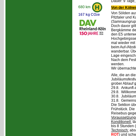
Dauer: 9 Tage,
680 km
Von der Kölner
Von Sölden aus 
167 kg CO
e
2
Pitztaler und K
(Samnaungruppe
Doch davor gil
Bergkämme der 
den E5 unterwe
Hochgebirgsse
mal wieder mit 
beim Auf-/Absti
wanderbar. Übe
Lage eingeschr
Nach dem Fest 
werden.
Wir übernachte
Alle, die an di
Jubiläumsfesti
grober Ablauf g
29.8. Ankunft 
29.8. Willkom
30.8. Jubiläum
31.8. Gemeins
Die Sektion üb
Frühstück. Die 
Reisebus gegen
Voraussetzung
Konditionell:
tä
bis 8 Stunden (
Technisch:
abso
ROT
) und schw