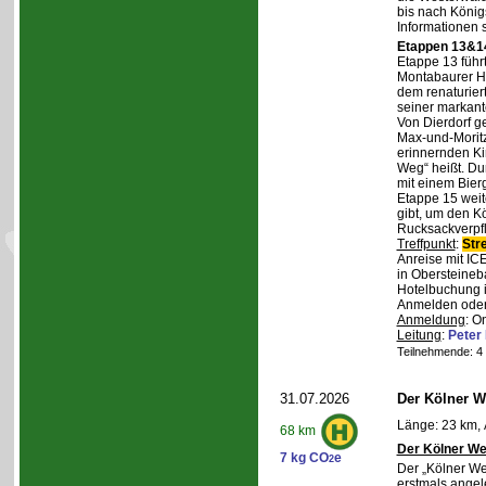
bis nach Königs
Informationen 
Etappen 13&14
Etappe 13 führ
Montabaurer Hö
dem renaturier
seiner markant
Von Dierdorf g
Max-und-Moritz
erinnernden Ki
Weg“ heißt. Du
mit einem Bierg
Etappe 15 weit
gibt, um den K
Rucksackverpf
Treffpunkt
:
Str
Anreise mit IC
in Obersteineba
Hotelbuchung i
Anmelden oder 
Anmeldung
: O
Leitung
:
Peter
Teilnehmende: 4 /
31.07.2026
Der Kölner We
Länge: 23 km, 
68 km
Der Kölner We
7 kg CO
e
2
Der „Kölner We
erstmals angel