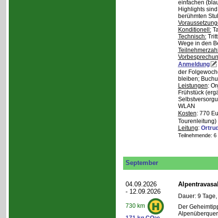
einfachen (bla
Highlights sin
berühmten Stu
Voraussetzung
Konditionell:
Ta
Technisch:
Trit
Wege in den B
Teilnehmerzah
Vorbesprechu
Anmeldung
der Folgewoche
bleiben; Buchu
Leistungen
: O
Frühstück (ergä
Selbstversorgu
WLAN
Kosten
: 770 E
Tourenleitung)
Leitung
:
Ortru
Teilnehmende: 6 /
September
04.09.2026
Alpentravasa
- 12.09.2026
Dauer: 9 Tage,
730 km
Der Geheimtipp
Alpenüberqueru