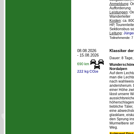
Anmeldung
: O
Aufforderung
Leistungen
: O
Wanderleiter
Kosten
: ca. 8
HP, Tourenleite
Sektionsbus so
Leitung
:
Jürge
Teilnehmende: 7 /
08.08.2026
Klassiker de
- 15.08.2026
Dauer: 8 Tage,
690 km
Wunderschöne 
Nordalpen
222 kg CO
e
2
Auf dem Lecht
man die Lechta
nach wahlweis
andersherum. D
einer Höhe zw
lässt unsere W
aussichtsreich
höherschlagen.
liebliche Täler
eine abwechslu
glasklare, eis
den Sprung ins
Murmeltiere si
Weg.