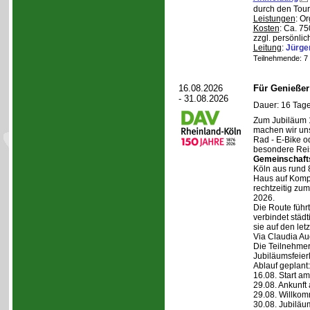
durch den Tour
Leistungen
: O
Kosten
: Ca. 7
zzgl. persönli
Leitung
:
Jürge
Teilnehmende: 7 /
16.08.2026
Für Genieße
- 31.08.2026
Dauer: 16 Tage
Zum Jubiläum 
machen wir un
Rad - E-Bike o
besondere Reis
Gemeinschaft
Köln aus rund 
Haus auf Komper
rechtzeitig zu
2026.
Die Route führt
verbindet städt
sie auf den let
Via Claudia Aug
Die Teilnehmer
Jubiläumsfeier
Ablauf geplant:
16.08. Start a
29.08. Ankunft
29.08. Willko
30.08. Jubiläu