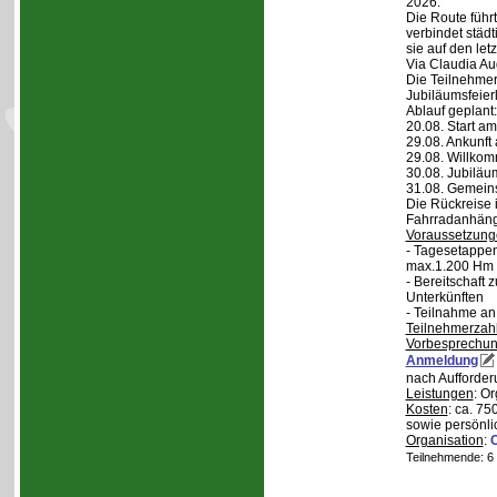
2026.
Die Route führt
verbindet städt
sie auf den let
Via Claudia Aug
Die Teilnehmer
Jubiläumsfeier
Ablauf geplant:
20.08. Start a
29.08. Ankunft
29.08. Willko
30.08. Jubiläu
31.08. Gemein
Die Rückreise i
Fahrradanhänge
Voraussetzung
- Tagesetappen
max.1.200 Hm 
- Bereitschaft
Unterkünften
- Teilnahme an
Teilnehmerzah
Vorbesprechu
Anmeldung
nach Aufforder
Leistungen
: O
Kosten
: ca. 75
sowie persönli
Organisation
:
Teilnehmende: 6 /