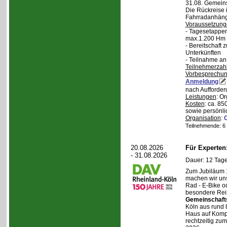
31.08. Gemein
Die Rückreise i
Fahrradanhänge
Voraussetzung
- Tagesetappen
max.1.200 Hm 
- Bereitschaft
Unterkünften
- Teilnahme an
Teilnehmerzah
Vorbesprechu
Anmeldung
nach Aufforder
Leistungen
: O
Kosten
: ca. 85
sowie persönli
Organisation
:
Teilnehmende: 6 /
20.08.2026
Für Experte
- 31.08.2026
Dauer: 12 Tage
Zum Jubiläum 
machen wir un
Rad - E-Bike o
besondere Reis
Gemeinschaft
Köln aus rund 
Haus auf Komper
rechtzeitig zu