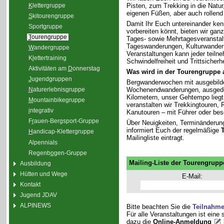
K
lettergruppe
Pisten, zum Trekking in die Natu
eigenen Füßen, aber auch rollend
S
kitourengruppe
Damit Ihr Euch untereinander ken
Sport
g
ruppe
vorbereiten könnt, bieten wir gan
T
ourengruppe
Tages- sowie Mehrtagesveranstal
Tageswanderungen, Kulturwander
W
andergruppe
Veranstaltungen kann jeder teiln
K
l
ettertraining
Schwindelfreiheit und Trittsicherhe
Aktivitäten am
D
onnerstag
Was wird in der Tourengruppe
J
ugendgruppen
Bergwanderwochen mit ausgebilde
Wochenendwanderungen, ausgedeh
N
aturerlebnisgruppe
Kilometern, unser Gehtempo liegt 
M
ountainbikegruppe
veranstalten wir Trekkingtouren
i
ntegrativ
Kanutouren – mit Führer oder bes
F
r
auen-Bergsport-Gruppe
Über Neuigkeiten, Terminänderun
informiert Euch der regelmäßige
H
andicap-Klettergruppe
Mailingliste eintragt.
Alpennials
Regenb
o
gen-Gruppe
Mailing-Liste der Tourengrupp
Ausbildung
Hütten und Wege
E-Mail:
Kontakt
Jugend JDAV
ALPINEWS
Bitte beachten Sie die
Teilnahm
Für alle Veranstaltungen ist eine
dazu die
Online-Anmeldung