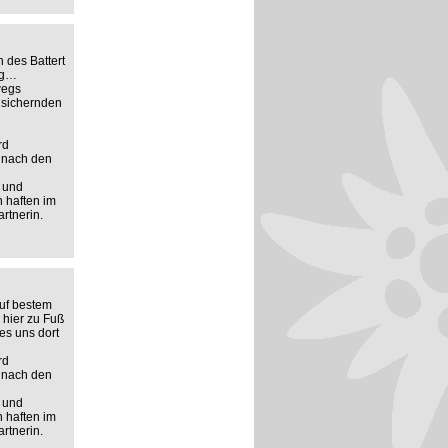
 des Battert
ng…
wegs
zusichernden
rd
n nach den
 und
n haften im
rtnerin.
auf bestem
 hier zu Fuß
es uns dort
rd
n nach den
 und
n haften im
rtnerin.