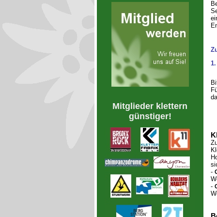
Be
Se
ei
En
Z
1.
Bi
Fü
da
Mitglieder klettern
günstiger!
Kl
Zu
Kl
Ho
si
-
Wö
-
Wö
B