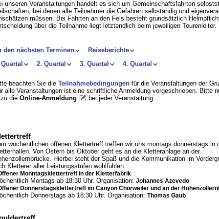
i unseren Veranstaltungen handelt es sich um Gemeinschaftsfahrten selbstst
ilschaften, bei denen alle Teilnehmer die Gefahren selbständig und eigenvera
nschätzen müssen. Bei Fahrten an den Fels besteht grundsätzlich Helmpflicht
tscheidung über die Teilnahme liegt letztendlich beim jeweiligen Tourenleiter.
u den nächsten Terminen
Reiseberichte
 Quartal
2. Quartal
3. Quartal
4. Quartal
tte beachten Sie die
Teilnahmebedingungen
für die Veranstaltungen der Gr
r alle Veranstaltungen ist eine schriftliche Anmeldung vorgeschrieben. Bitte 
zu die
Online-Anmeldung
bei jeder Veranstaltung
.
ettertreff
m wöchentlichen offenen Klettertreff treffen wir uns montags donnerstags in 
etterhallen. Von Ostern bis Oktober geht es an die Kletteranlage an der
henzollernbrücke. Hierbei steht der Spaß und die Kommunikation im Vorderg
ch Kletterer aller Leistungsstufen wohlfühlen.
Offener Monntagsklettertreff in der Kletterfabrik
chentlich Montags ab 18:30 Uhr. Organisation:
Johannes Azevedo
Offener Donnerstagsklettertreff im Canyon Chorweiler und an der Hohenzoller
chentlich Donnerstags ab 18:30 Uhr. Organisation:
Thomas Gaub
ouldertreff