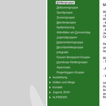
K
lettergruppe
U
S
kitourengruppe
Wö
Sport
g
ruppe
-
T
ourengruppe
Wö
W
andergruppe
-
Wö
K
l
ettertraining
-
Aktivitäten am
D
onnerstag
Je
Or
J
ugendgruppen
N
aturerlebnisgruppe
Ih
un
M
ountainbikegruppe
la
i
ntegrativ
F
r
auen-Bergsport-Gruppe
We
- 
H
andicap-Klettergruppe
Alpennials
- 
Regenb
o
gen-Gruppe
- 
Ausbildung
Hütten und Wege
Um
A
Kontakt
An
Jugend JDAV
au
Rü
ALPINEWS