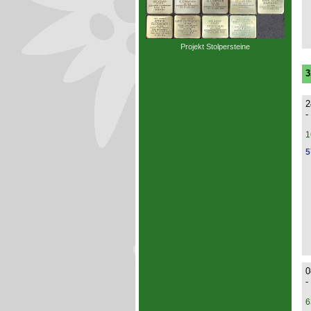
Projekt Stolpersteine
3
2
-
1
5
0
-
6