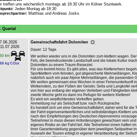
r treffen uns wöchentlich montags ab 18:30 Uhr im Kölner Stuntwerk.
Jeden Montag ab 18:30
itpunkt:
Matthias und Andreas Josko.
sprechpartner:
. Quartal
7.06.2026
Gemeinschaftsfahrt Dolomiten
 11.07.2026
Dauer: 12 Tage.
50 km
Wir wollen wieder uns in die Dolomiten zum klettern wagen. Der 
Fels, die beeindruckende Landschaft und die lokale Kultur mac
66 kg CO
e
2
Dolomiten zu einem Traum-Reiseziel.
Für uns kommt hinzu: Es gibt alles, was das Klettererherz begehr
Sportklettern vom feinsten, gut abgesicherte Mehrseillängen, Kle
natürlich auch ein paar Alpine Mehrseillängen, die passenden Gip
Wir wollen gemeinsam eine Wochen in einer Ferienunterkunft in
Wolkenstein, zu den Füßen der Geisler, Sella und Langkofel ve
von hier aus entlang der eigenen Vorlieben und Fähigkeiten klet
zweite Woche geht es dann ins Refugio für weitere Kletterei!
Es wird ein verpflichtendes Vortreffen geben.
Anmeldung nur als Seilschaft bzw. nach Rücksprache.
Es handelt sich um eine Gemeinschaftsfahrt, daher wird für die
der Fahrt eigenverantwortliches und selbstständiges Klettern un
nach den Empfehlungen des Deutschen Alpenvereins vorausgese
Teilnehmer:in muss diesen Anforderungen gewachsen sein und
eigenes Risiko an der Fahrt teil. Alle Teilnehmer:innen haften 
ihrer Garantenstellung gegenüber dem jeweiligen Seilpartner:in
Auswahl der Touren erfolgt in eigener Verantwortung der Seilsch