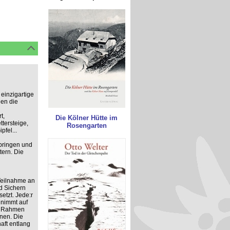
einzigartige
hen die
t,
Die Kölner Hütte im
ttersteige,
Rosengarten
fel...
rbringen und
tern. Die
 Teilnahme an
d Sichern
tzt. Jede:r
 nimmt auf
im Rahmen
nen. Die
aft entlang