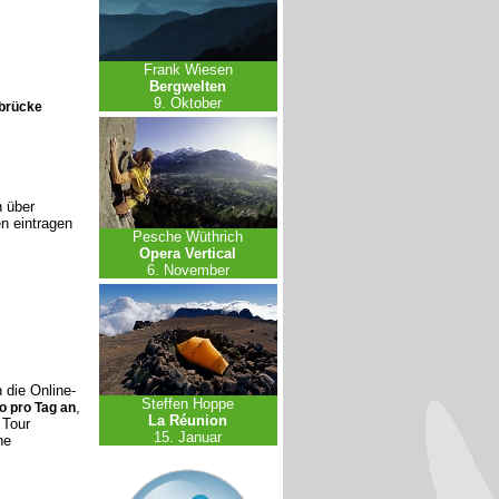
Frank Wiesen
Bergwelten
9. Oktober
nbrücke
n über
en eintragen
Pesche Wüthrich
Opera Vertical
6. November
 die Online-
Steffen Hoppe
,
o pro Tag an
La Réunion
 Tour
15. Januar
ne