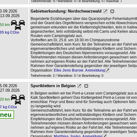
Teilnehmende: 9 / Warteliste: 0 / in Bearbeitung: 0
/ maximal: 7
0.09.2026
Gebietserkundung: Nordschwarzwald
 13.09.2026
Begeisterte Erzählungen über das Quarzporphyr-Felsenlabyrinth
und der Granit des Orgelfelsens versprechen echte Abwechslu
50 km
gemeinsam erkunden wir die Klettermöglichkeiten, teils in halb
abgesicherten, teils vollständig selbst mit Cams und Keilen ab
05 kg CO
e
2
Routen vom Campingplatz aus.
Vortreffen am Di, 25.8. um 18:30 im Chimpanzodrome
Gemeinschaftsfahrt, kein Kurs: für die Teilnahme an der Fahrt wi
eigenverantwortliches und selbstständiges Klettern und Sicher
Empfehlungen des Deutschen Alpenvereins vorausgesetzt. Alle
Teilnehmenden müssen diesen Anforderungen gewachsen sein
nehmen auf eigenes Risiko an der Fahrt teil. Alle Teilnehmende
Rahmen ihrer Garantenstellung gegenüber der jeweiligen Seilpa
Organisation:
Eike Jens Burow
.
Anmeldung
Teilnehmende: 2 / Warteliste: 0 / in Bearbeitung: 0
5.09.2026
Sportklettern in Belgien
 27.09.2026
In Belgien wollen wir bei Pont-a-Lesse vom Campingplatz aus 
Kalk Sportklettern gehen! Das Klettergebiet Pont-a-Lesse ist von
20 km
erreichbar. Freyr und Beez sind für Sonntag auch Optionen falls 
zu langweilig wird.
7 kg CO
e
2
Gemeinschaftsfahrt, kein Kurs: für die Teilnahme an der Fahrt wi
neu
eigenverantwortliches und selbstständiges Klettern und Sicher
Empfehlungen des Deutschen Alpenvereins vorausgesetzt. Alle
Teilnehmenden müssen diesen Anforderungen gewachsen sein
nehmen auf eigenes Risiko an der Fahrt teil. Alle Teilnehmende
Rahmen ihrer Garantenstellung gegenüber der jeweiligen Seilpa
Organisation:
Matthias Josko
.
Anmeldung