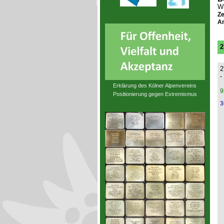
Wi
Ze
An
2
2
-
Erklärung des Kölner Alpenvereins
9
Positionierung gegen Extremismus
3