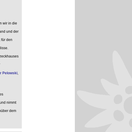
 wir in die
wand und der
 für den
lisse.
uzeckhauses
r
 Pelowski
,
es
 und nimmt
enüber dem