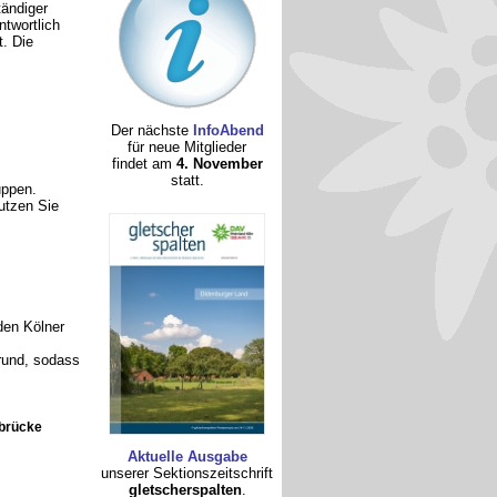
ändiger
ntwortlich
. Die
Der nächste
InfoAbend
für neue Mitglieder
findet am
4. November
statt.
uppen.
nutzen Sie
den Kölner
rund, sodass
nbrücke
Aktuelle Ausgabe
unserer Sektionszeitschrift
gletscherspalten
.