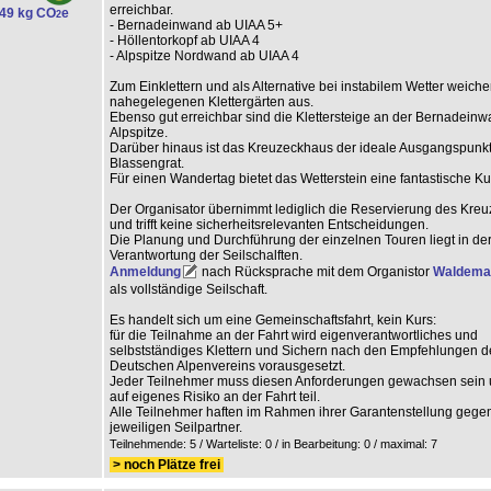
erreichbar.
49 kg CO
e
2
- Bernadeinwand ab UIAA 5+
- Höllentorkopf ab UIAA 4
- Alpspitze Nordwand ab UIAA 4
Zum Einklettern und als Alternative bei instabilem Wetter weichen
nahegelegenen Klettergärten aus.
Ebenso gut erreichbar sind die Klettersteige an der Bernadein
Alpspitze.
Darüber hinaus ist das Kreuzeckhaus der ideale Ausgangspunkt
Blassengrat.
Für einen Wandertag bietet das Wetterstein eine fantastische Ku
Der Organisator übernimmt lediglich die Reservierung des Kre
und trifft keine sicherheitsrelevanten Entscheidungen.
Die Planung und Durchführung der einzelnen Touren liegt in de
Verantwortung der Seilschalften.
Anmeldung
nach Rücksprache mit dem Organistor
Waldemar
als vollständige Seilschaft.
Es handelt sich um eine Gemeinschaftsfahrt, kein Kurs:
für die Teilnahme an der Fahrt wird eigenverantwortliches und
selbstständiges Klettern und Sichern nach den Empfehlungen d
Deutschen Alpenvereins vorausgesetzt.
Jeder Teilnehmer muss diesen Anforderungen gewachsen sein
auf eigenes Risiko an der Fahrt teil.
Alle Teilnehmer haften im Rahmen ihrer Garantenstellung geg
jeweiligen Seilpartner.
Teilnehmende: 5 / Warteliste: 0 / in Bearbeitung: 0
/ maximal: 7
> noch Plätze frei