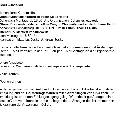
nser Angebot
chentliche Klettertreffs
Offener Monntagsklettertreff in der Kletterfabrik
chentlich Montags ab 18:30 Uhr. Organisation:
Johannes Azevedo
Offener Donnerstagsklettertreff im Canyon Chorweiler und an der Hohenzoller
chentlich Donnerstags ab 18:30 Uhr. Organisation:
Thomas Gaub
Offener Bouldertreff im Stuntwerk
den Montag ab 18:30 Uhr.
ganisation:
Matthias Josko; Andreas Josko
r erhaltet alle Termine und wöchentlich aktuelle Informationen und Änderunge
seren E-Mail-Verteiler, in den Ihr Euch per E-Mail-Anfrage an die Organisator
ssen solltet.
itere Angebote
Tages- und Wochenendfahrten in nahegelegene Klettergebiete.
Alpine Touren
Wochenfahrten
 den organisatorischen Aufwand in Grenzen zu halten: Bitte bei allen Fahrten
nmeldung nutzen.
Bei Mehrtagesfahrten fallen Anzahlungen von cirka zehn Eur
meldung ist erst nach Zahlungseingang gültig. Wetterbedingte Absagen einer
sschießlich vom Tourenleiter, bei unbegründeten Absagen der Teilnehmer kei
ckzahlung der Anzahlung möglich.