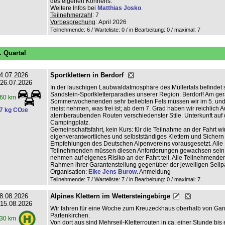
des eigenen Könnens.
Weitere Infos bei
Matthias Josko
.
Teilnehmerzahl
: 7
Vorbesprechung
: April 2026
Teilnehmende: 6 / Warteliste: 0 / in Bearbeitung: 0
/ maximal: 7
. Quartal
4.07.2026
Sportklettern in Berdorf
 26.07.2026
In der lauschigen Laubwaldatmosphäre des Müllertals befindet
Sandstein-Sportkletterparadies unserer Region: Berdorf! Am ge
60 km
Sommerwochenenden sehr beliebten Fels müssen wir im 5. und
meist nehmen, was frei ist; ab dem 7. Grad haben wir reichlich 
7 kg CO
e
2
atemberaubenden Routen verschiedenster Stile. Unterkunft auf
Campingplatz.
Gemeinschaftsfahrt, kein Kurs: für die Teilnahme an der Fahrt wi
eigenverantwortliches und selbstständiges Klettern und Sicher
Empfehlungen des Deutschen Alpenvereins vorausgesetzt. Alle
Teilnehmenden müssen diesen Anforderungen gewachsen sein
nehmen auf eigenes Risiko an der Fahrt teil. Alle Teilnehmende
Rahmen ihrer Garantenstellung gegenüber der jeweiligen Seilpa
Organisation:
Eike Jens Burow
. Anmeldung
Teilnehmende: 7 / Warteliste: 7 / in Bearbeitung: 0
/ maximal: 7
8.08.2026
Alpines Klettern im Wettersteingebirge
 15.08.2026
Wir fahren für eine Woche zum Kreuzeckhaus oberhalb von Gar
Partenkirchen.
30 km
Von dort aus sind Mehrseil-Kletterrouten in ca. einer Stunde bis