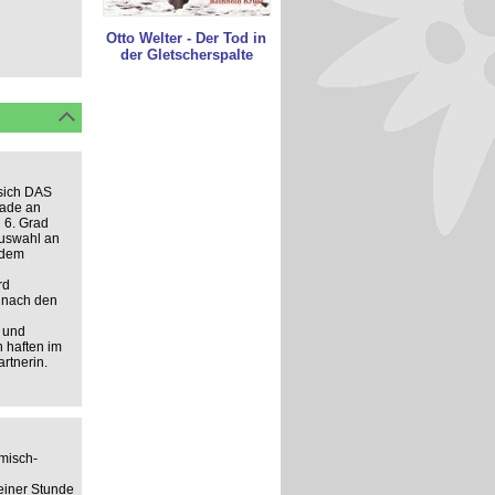
Otto Welter - Der Tod in
der Gletscherspalte
 sich DAS
rade an
 6. Grad
Auswahl an
 dem
rd
n nach den
 und
n haften im
rtnerin.
misch-
 einer Stunde