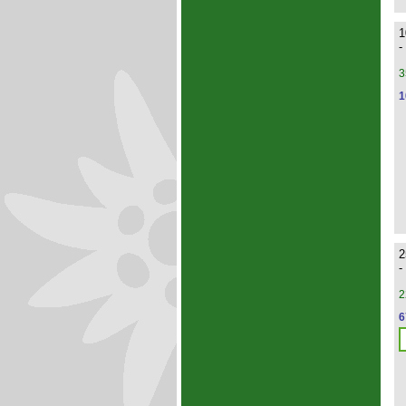
1
-
3
1
2
-
2
6