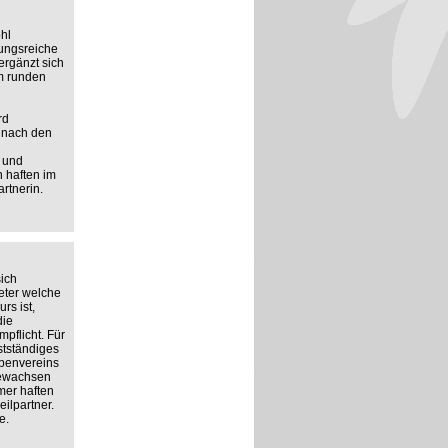
hl
lungsreiche
ergänzt sich
em runden
rd
n nach den
 und
n haften im
rtnerin.
ich
eter welche
rs ist,
die
pflicht. Für
stständiges
penvereins
gewachsen
mer haften
ilpartner.
e.