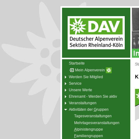
Startseite
St
Mein Alpenverein
K
Werden Sie Mitglied
Service
Unsere Werte
Ehrenamt - Werden Sie aktiv
Veranstaltungen
Aktivitäten der
G
ruppen
Tagesveranstaltungen
Mehrtagesveranstaltungen
A
lpinistengruppe
F
amiliengruppen