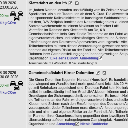
0.08.2026
Kletterfahrt an den Ith
 23.08.2026
Im ‚hohen Norden‘ erwarten uns fußläufig vom Ith-Zeltplatz sowo
Sportkletter- als auch Tradrouten ab dem 5. Grad. Die abwechs
90 km
und spannende Kalksteinkletterei in lauschigem Waldambiente 
mit dem jDAV-Zeltplatz inmitten des Naturschutzgebiets zu ein
4 kg CO
e
2
Sommerwochenende mit einem Maximum an frischer Luft!
Vortreffen im Rahmen des Klettertreffs am Do, 6.8.
Gemeinschaftsfahrt, kein Kurs: für die Teilnahme an der Fahrt wi
eigenverantwortliches und selbstständiges Klettern und Sicher
Empfehlungen des Deutschen Alpenvereins vorausgesetzt. Alle
Teilnehmenden müssen diesen Anforderungen gewachsen sein
nehmen auf eigenes Risiko an der Fahrt teil. Alle Teilnehmende
Rahmen ihrer Garantenstellung gegenüber der jeweiligen Seilpa
Organisation:
Eike Jens Burow
.
Anmeldung
Teilnehmende: 3 / Warteliste: 0 / in Bearbeitung: 0
8.08.2026
Gemeinschaftsfahrt Kirner Dolomiten
 30.08.2026
Die Kirner Dolomiten liegen im Nahetal (Hunsrück). Es handelt s
überwiegend um Wandkletterei meist gestuft und leicht bis 20 M
00 km
gut mit Bohrhaken abgesichert sind. Da diese Fahrt kein Kletterku
solltet Ihr selbstständig im 5 ten Grad UIAA klettern können und 
4 kg CO
e
2
Grundlagen der Sicherungstechnik beherrschen. Es besteht Helm
die Teilnahme an der Fahrt wird eigenverantwortliches und selb
Klettern und Sichern nach den Empfehlungen des Deutschen Al
vorausgesetzt. Jeder Teilnehmer muss diesen Anforderungen 
sein und nimmt auf eigenes Risiko an der Fahrt teil. Alle Teilneh
im Rahmen ihrer Garantenstellung gegenüber dem jeweiligen Se
Übernachtung auf dem nahegelegenen Campingplatz Haumühl
Organisation und
Anmeldung
:
Nicola Buddecke