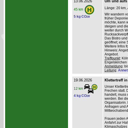
13.06.2026
Um und aufs
Länge: 20 km, 
45 km
Wir wandern vo
5 kg CO
e
2
früher Deponie,
möchte, kann w
steigen und di
weiter durch W
Rucksackverpfl
Das Bistro und
geöffnet; eine 
Weitere Infos f
Hinweis: Angeb
Angebot.
Treffpunkt
: Kö
Engelskirchen
Anmeldung
: b
Leitung
:
Annet
19.06.2026
Klettertreff i
Unser Klettertr
12 km
Frechen statt. 
handelt, muss 
4 kg CO
e
2
werden. Bei die
Organisatorin. 
Anfragen und A
Mittwochabend 
Frauen jeden Al
Anfahrt zur Ha
Klimaschutzes 