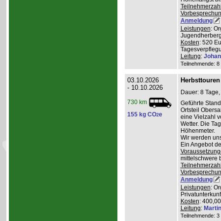
Teilnehmerzah
Vorbesprechu
Anmeldung
Leistungen
: O
Jugendherberge
Kosten
: 520 E
Tagesverpflegu
Leitung
:
Johan
Teilnehmende: 8 /
03.10.2026
Herbsttouren
- 10.10.2026
Dauer: 8 Tage,
730 km
Geführte Stand
Ortsteil Obers
155 kg CO
e
2
eine Vielzahl 
Wetter. Die Ta
Höhenmeter.
Wir werden uns
Ein Angebot de
Voraussetzung
mittelschwere 
Teilnehmerzah
Vorbesprechu
Anmeldung
Leistungen
: O
Privatunterkunf
Kosten
: 400,0
Leitung
:
Marti
Teilnehmende: 3 /