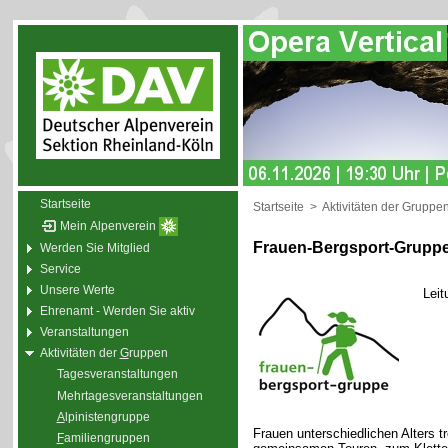
Startseite
Startseite
>
Aktivitäten der Gruppe
Mein Alpenverein
Frauen-Bergsport-Grupp
Werden Sie Mitglied
Service
Unsere Werte
Leit
Ehrenamt - Werden Sie aktiv
Veranstaltungen
Aktivitäten der
G
ruppen
Tagesveranstaltungen
Mehrtagesveranstaltungen
A
lpinistengruppe
Frauen unterschiedlichen Alters t
F
amiliengruppen