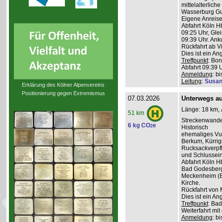
mittelalterlich
Wasserburg Gu
Eigene Anreise
Abfahrt Köln H
09:25 Uhr, Glei
09:39 Uhr. Anku
Rückfahrt ab V
Dies ist ein A
Treffpunkt
: Bon
Abfahrt 09:39 
Anmeldung
: b
Leitung
:
Susan
Erklärung des Kölner Alpenvereins
Positionierung gegen Extremismus
07.03.2026
Unterwegs auf
Länge: 18 km, 
51 km
Streckenwande
6 kg CO
e
2
Historisch
ehemaliges Vul
Berkum, Kürri
Rucksackverpf
und Schlussein
Abfahrt Köln H
Bad Godesberg 
Meckenheim (Bu
Kirche.
Rückfahrt von 
Dies ist ein A
Treffpunkt
: Bad
Weiterfahrt mit
Anmeldung
: b