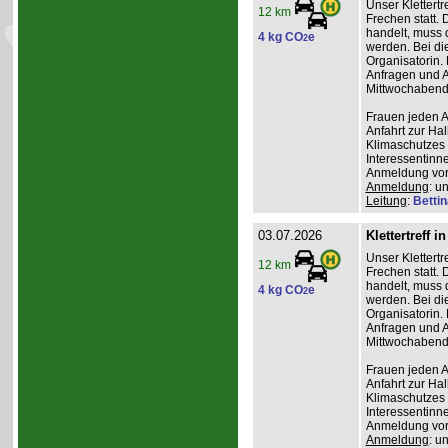
Unser Klettertr
12 km
Frechen statt. 
handelt, muss 
4 kg CO
e
2
werden. Bei die
Organisatorin. 
Anfragen und A
Mittwochabend 
Frauen jeden Al
Anfahrt zur Ha
Klimaschutzes 
Interessentinn
Anmeldung vor
Anmeldung
: u
Leitung
:
Betti
03.07.2026
Klettertreff i
Unser Klettertr
12 km
Frechen statt. 
handelt, muss 
4 kg CO
e
2
werden. Bei die
Organisatorin. 
Anfragen und A
Mittwochabend 
Frauen jeden Al
Anfahrt zur Ha
Klimaschutzes 
Interessentinn
Anmeldung vor
Anmeldung
: u