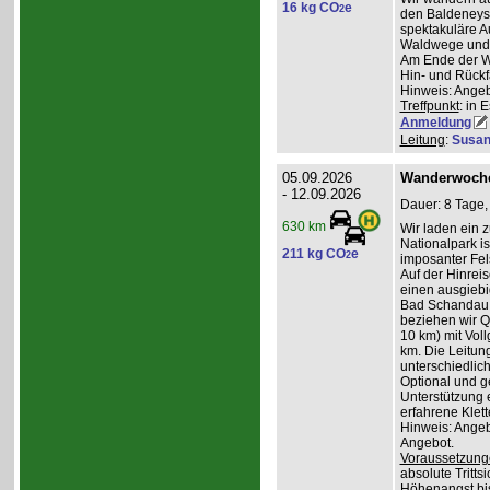
16 kg CO
e
2
den Baldeneyse
spektakuläre A
Waldwege und I
Am Ende der W
Hin- und Rückfa
Hinweis: Angeb
Treffpunkt
: in 
Anmeldung
Leitung
:
Susan
05.09.2026
Wanderwoche
- 12.09.2026
Dauer: 8 Tage,
630 km
Wir laden ein 
Nationalpark i
211 kg CO
e
2
imposanter Fel
Auf der Hinrei
einen ausgiebi
Bad Schandau u
beziehen wir Qu
10 km) mit Vol
km. Die Leitun
unterschiedli
Optional und ge
Unterstützung e
erfahrene Klett
Hinweis: Angeb
Angebot.
Voraussetzung
absolute Tritts
Höhenangst bis