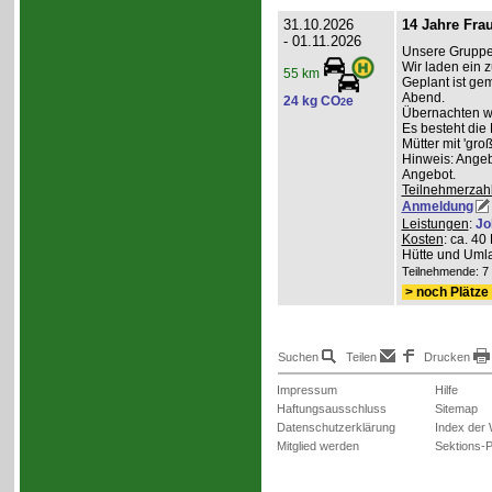
31.10.2026
14 Jahre Fra
- 01.11.2026
Unsere Gruppe 
Wir laden ein z
55 km
Geplant ist g
Abend.
24 kg CO
e
2
Übernachten wer
Es besteht die
Mütter mit 'gro
Hinweis: Angeb
Angebot.
Teilnehmerzah
Anmeldung
Leistungen
:
Jo
Kosten
: ca. 4
Hütte und Umla
Teilnehmende: 7 /
> noch Plätze 
Suchen
Teilen
Drucken
Impressum
Hilfe
Haftungsausschluss
Sitemap
Datenschutzerklärung
Index der
Mitglied werden
Sektions-P