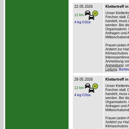
22.05.2026
Klettertreff i
Unser Klettertr
12 km
Frechen statt. 
handelt, muss 
4 kg CO
e
2
werden. Bei die
Organisatorin. 
Anfragen und A
Mittwochabend 
Frauen jeden Al
Anfahrt zur Ha
Klimaschutzes 
Interessentinn
Anmeldung vor
Anmeldung
: u
Leitung
:
Betti
29.05.2026
Klettertreff i
Unser Klettertr
12 km
Frechen statt. 
handelt, muss 
4 kg CO
e
2
werden. Bei die
Organisatorin. 
Anfragen und A
Mittwochabend 
Frauen jeden Al
Anfahrt zur Ha
Klimaschutzes 