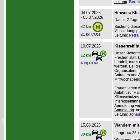
Leitung
:
Betti
04.07.2026
Hinweis: Klet
- 05.07.2026
Dauer: 2 Tage.
Buchung dieses
82 km
'Ausbildungsp
21 kg CO
e
2
Leitung
:
Petra
10.07.2026
Klettertreff i
Unser Klettertr
12 km
Frechen statt. 
handelt, muss 
4 kg CO
e
2
werden. Bei die
Organisatorin. 
Anfragen und A
Mittwochabend 
Frauen jeden Al
Anfahrt zur Ha
Klimaschutzes 
Interessentinn
Anmeldung vor
Anmeldung
: u
Leitung
:
Johan
15.08.2026
Wandern mit 
Länge: ca.25 k
80 km
Wir wandern au