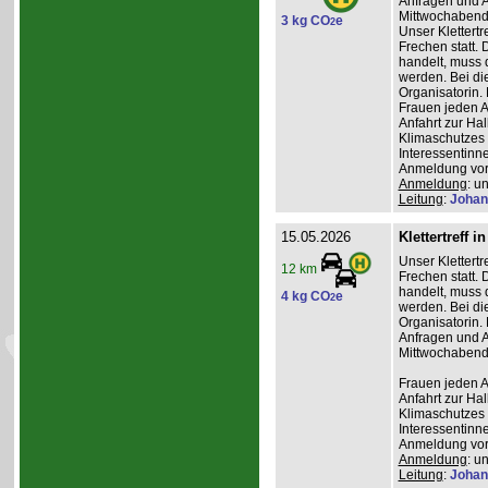
Anfragen und A
Mittwochabend 
3 kg CO
e
2
Unser Klettertr
Frechen statt. 
handelt, muss 
werden. Bei die
Organisatorin. 
Frauen jeden Al
Anfahrt zur Ha
Klimaschutzes 
Interessentinn
Anmeldung vor
Anmeldung
: u
Leitung
:
Johan
15.05.2026
Klettertreff i
Unser Klettertr
12 km
Frechen statt. 
handelt, muss 
4 kg CO
e
2
werden. Bei die
Organisatorin. 
Anfragen und A
Mittwochabend 
Frauen jeden Al
Anfahrt zur Ha
Klimaschutzes 
Interessentinn
Anmeldung vor
Anmeldung
: u
Leitung
:
Johan