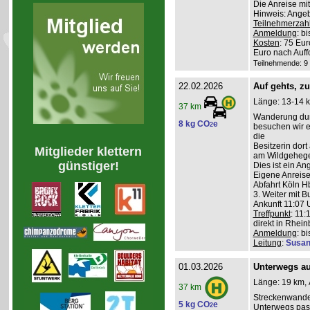
Die Anreise mi
Hinweis: Angeb
Teilnehmerzah
Anmeldung
: b
Kosten
: 75 Eu
Euro nach Auff
Teilnehmende: 9 /
22.02.2026
Auf gehts, z
Länge: 13-14 k
37 km
Wanderung durc
8 kg CO
e
2
besuchen wir ei
die
Besitzerin dort
Mitglieder klettern
am Wildgehege 
günstiger!
Dies ist ein A
Eigene Anreise
Abfahrt Köln Hb
3. Weiter mit B
Ankunft 11:07 U
Treffpunkt
: 11:
direkt in Rhei
Anmeldung
: b
Leitung
:
Susan
01.03.2026
Unterwegs auf
Länge: 19 km, 
37 km
Streckenwande
5 kg CO
e
2
Unterwegs pass