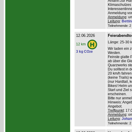
Anfahrt zur Ha
Klimaschutzes 
Interessentinn
Anmeldung vor
Anmeldung
: u
Leitung
:
Betti
Teilnehmende: 2 /
12.06.2026
Feierabendto
Länge: 25-30 k
12 km
Wir laden ein 
3 kg CO
e
2
Westen.
Feinste glatte
ab über die G
Quarzwerks st
Du solltest in 
20 km/h fahre
(keine Trails) 
(nur Hardtail, 
Bikes! Helm un
Start und Ziel 
erscheinen.
Bitte nur anme
Hinweis: Angeb
Angebot.
Treffpunkt
: 17.
Anmeldung
: o
Leitung
:
Johan
Teilnehmende: 2 /