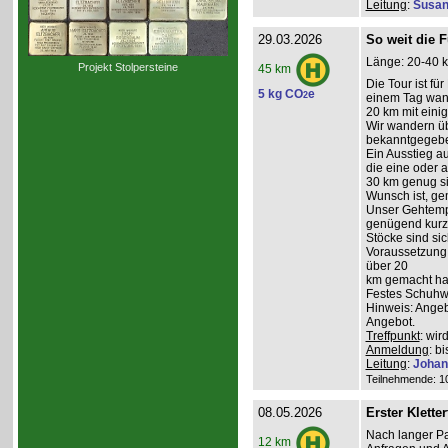
Leitung
:
Susan
29.03.2026
So weit die F
Länge: 20-40 k
Projekt Stolpersteine
45 km
Die Tour ist fü
5 kg CO
e
2
einem Tag wand
20 km mit ein
Wir wandern üb
bekanntgegeb
Ein Ausstieg au
die eine oder a
30 km genug sin
Wunsch ist, g
Unser Gehtempo
genügend kurze
Stöcke sind sich
Voraussetzung:
über 20
km gemacht hab
Festes Schuhwe
Hinweis: Angeb
Angebot.
Treffpunkt
: wi
Anmeldung
: b
Leitung
:
Johan
Teilnehmende: 10 
08.05.2026
Erster Kletter
Nach langer Pa
12 km