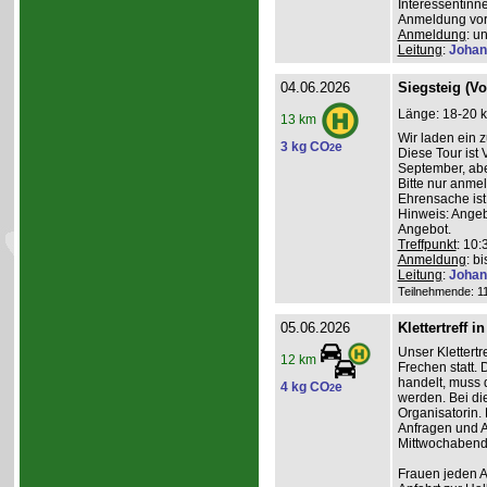
Interessentinn
Anmeldung vor
Anmeldung
: u
Leitung
:
Johan
04.06.2026
Siegsteig (V
Länge: 18-20 k
13 km
Wir laden ein 
3 kg CO
e
2
Diese Tour ist
September, abe
Bitte nur anme
Ehrensache ist
Hinweis: Angeb
Angebot.
Treffpunkt
: 10
Anmeldung
: b
Leitung
:
Johan
Teilnehmende: 11 
05.06.2026
Klettertreff i
Unser Klettertr
12 km
Frechen statt. 
handelt, muss 
4 kg CO
e
2
werden. Bei die
Organisatorin. 
Anfragen und A
Mittwochabend 
Frauen jeden Al