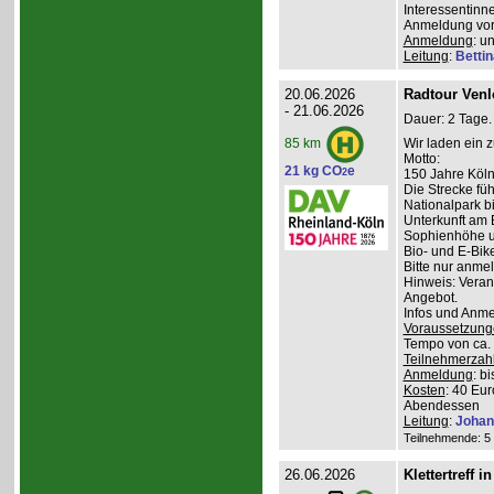
Interessentinn
Anmeldung vor
Anmeldung
: u
Leitung
:
Betti
20.06.2026
Radtour Venlo
- 21.06.2026
Dauer: 2 Tage.
Wir laden ein 
85 km
Motto:
21 kg CO
e
2
150 Jahre Kölne
Die Strecke fü
Nationalpark bi
Unterkunft am 
Sophienhöhe u
Bio- und E-Bik
Bitte nur anme
Hinweis: Veran
Angebot.
Infos und Anm
Voraussetzung
Tempo von ca. 
Teilnehmerzah
Anmeldung
: b
Kosten
: 40 Eur
Abendessen
Leitung
:
Johan
Teilnehmende: 5 /
26.06.2026
Klettertreff i