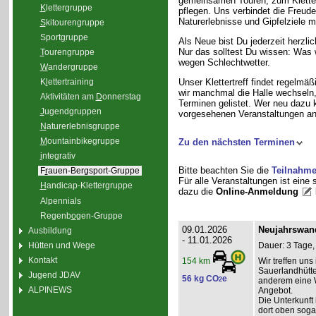
gemeinsamen Touren, zum Klette
K
lettergruppe
pflegen. Uns verbindet die Freud
Naturerlebnisse und Gipfelziele m
S
kitourengruppe
Sport
g
ruppe
Als Neue bist Du jederzeit herzli
Nur das solltest Du wissen: Was 
T
ourengruppe
wegen Schlechtwetter.
W
andergruppe
K
l
ettertraining
Unser Klettertreff findet regelmäß
wir manchmal die Halle wechseln, 
Aktivitäten am
D
onnerstag
Terminen gelistet. Wer neu dazu 
J
ugendgruppen
vorgesehenen Veranstaltungen an
N
aturerlebnisgruppe
M
ountainbikegruppe
Zu den nächsten Terminen
i
ntegrativ
Bitte beachten Sie die
Teilnahm
F
r
auen-Bergsport-Gruppe
Für alle Veranstaltungen ist eine
H
andicap-Klettergruppe
dazu die
Online-Anmeldung
Alpennials
Regenb
o
gen-Gruppe
09.01.2026
Neujahrswan
Ausbildung
- 11.01.2026
Hütten und Wege
Dauer: 3 Tage,
Kontakt
Wir treffen un
154 km
Sauerlandhütte
Jugend JDAV
56 kg CO
e
2
anderem eine 
ALPINEWS
Angebot.
Die Unterkunft 
dort oben soga