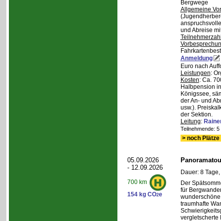
Bergwege
Allgemeine Vo
(Jugendherberg
anspruchsvoll
und Abreise mi
Teilnehmerzah
Vorbesprechu
Fahrkartenbest
Anmeldung
Euro nach Auff
Leistungen
: O
Kosten
: Ca. 7
Halbpension in
Königssee, säm
der An- und Ab
usw.). Preiska
der Sektion.
Leitung
:
Raine
Teilnehmende: 5 /
> noch Plätze 
05.09.2026
Panoramatour
- 12.09.2026
Dauer: 8 Tage,
700 km
Der Spätsommer
für Bergwander
154 kg CO
e
2
wunderschöne S
traumhafte Wa
Schwierigkeitsg
vergletscherte