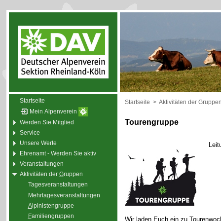
Startseite
Startseite
>
Aktivitäten der Gruppe
Mein Alpenverein
Tourengruppe
Werden Sie Mitglied
Service
Unsere Werte
Leit
Ehrenamt - Werden Sie aktiv
Veranstaltungen
Aktivitäten der
G
ruppen
Tagesveranstaltungen
Mehrtagesveranstaltungen
A
lpinistengruppe
F
amiliengruppen
Wir laden Euch ein zu Tourenwoc