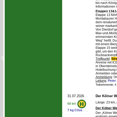
bis nach Königs
Informationen 
Etappen 13&14
Etappe 13 führ
Montabaurer Hö
dem renaturier
seiner markant
Von Dierdorf g
Max-und-Moritz
erinnernden Ki
Weg“ heißt. Du
mit einem Bierg
Etappe 15 weit
gibt, um den K
Rucksackverpf
Treffpunkt
:
Str
Anreise mit IC
in Obersteineba
Hotelbuchung i
Anmelden oder 
Anmeldung
: O
Leitung
:
Peter
Teilnehmende: 4 /
31.07.2026
Der Kölner We
Länge: 23 km, 
68 km
Der Kölner We
7 kg CO
e
2
Der „Kölner We
erstmals angel