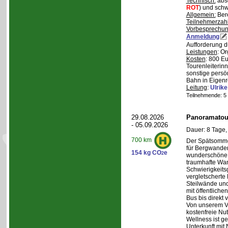
Technisch:
abso
ROT
) und schw
Allgemein:
Bere
Teilnehmerzah
Vorbesprechu
Anmeldung
Aufforderung d
Leistungen
: O
Kosten
: 800 E
Tourenleiterin
sonstige persö
Bahn in Eigenr
Leitung
:
Ulrik
Teilnehmende: 5 /
29.08.2026
Panoramatour
- 05.09.2026
Dauer: 8 Tage,
700 km
Der Spätsommer
für Bergwander
154 kg CO
e
2
wunderschöne S
traumhafte Wa
Schwierigkeitsg
vergletscherte
Steilwände und
mit öffentliche
Bus bis direkt v
Von unserem Ve
kostenfreie Nu
Wellness ist ge
Unterkunft mit 