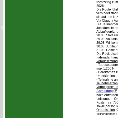
rechtzeitig zu
2026.
Die Route führt
verbindet städt
sie auf den let
Via Claudia Aug
Die Teilnehmer
Jubiläumsfeier
Ablauf geplant:
20.08. Start a
29.08. Ankunft
29.08. Willko
30.08. Jubiläu
31.08. Gemein
Die Rückreise i
Fahrradanhänge
Voraussetzung
- Tagesetappen
max.1.200 Hm 
- Bereitschaft
Unterkünften
- Teilnahme an
Teilnehmerzah
Vorbesprechu
Anmeldung
nach Aufforder
Leistungen
: O
Kosten
: ca. 75
sowie persönli
Organisation
:
Teilnehmende: 6 /