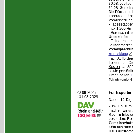
30.08. Jubiläu
31.08. Gemein
Die Rückreise i
Fahrradanhänge
Voraussetzung
- Tagesetappen
max.1.200 Hm 
- Bereitschaft
Unterkünften
- Teilnahme an
Teilnehmerzah
Vorbesprechu
Anmeldung
nach Aufforder
Leistungen
: O
Kosten
: ca. 85
sowie persönli
Organisation
:
Teilnehmende: 6 /
20.08.2026
Für Experte
- 31.08.2026
Dauer: 12 Tage
Zum Jubiläum 
machen wir un
Rad - E-Bike o
besondere Reis
Gemeinschaft
Köln aus rund 
Haus auf Komper