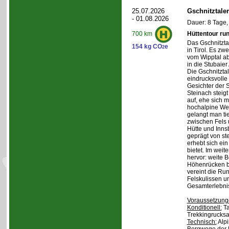
25.07.2026
Gschnitztale
- 01.08.2026
Dauer: 8 Tage,
Hüttentour ru
700 km
Das Gschnitztal
154 kg CO
e
2
in Tirol. Es zw
vom Wipptal ab 
in die Stubaier
Die Gschnitzta
eindrucksvolle
Gesichter der S
Steinach steig
auf, ehe sich m
hochalpine Wel
gelangt man ti
zwischen Fels
Hütte und Inns
geprägt von st
erhebt sich ein
bietet. Im weit
hervor: weite 
Höhenrücken be
vereint die Ru
Felskulissen u
Gesamterlebni
Voraussetzung
Konditionell:
Ta
Trekkingrucksa
Technisch:
Alpi