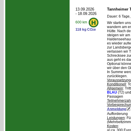
13.09.2026
Tannheimer T
- 18.09.2026
Dauer: 6 Tage,
600 km
Wir starten uns
wandern am ers
118 kg CO
e
2
Hütte. Nach de
steigen wir am
Haldenseehaus 
es wieder aufw
zur Landsberge
verlassen wir 
Schrecksee zum
aus geht es d
Optional könne
wir über den G
In Summe werd
zurücklegen.
Voraussetzung
Konditionell
: T
Allgemein
: Tri
BLAU
(T2) un
Passagen
Teilnehmerzah
Vorbesprechu
Anmeldung
Aufforderung
Leistungen
: F
(Mehrbettzimm
Kosten
:
a) ca. 300 Euro