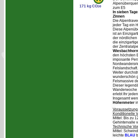
Alpenüberqueru
171 kg CO
e
2
zum E5
In sieben Tag
Zinnen
Die Alpentraver
jeder Tag ein 
Diese Alpenüb
ist an Einzigar
der nördlichen
die einzigarti
der Zentralalp
Wiesbachhorn
den höchsten Be
imposante Pers
Nordwandeisrin
Felslandschaft.
Weiter durchstr
wunderschön ge
Felsmassive d
Dieser legendä
Wanderwoche v
erlebt Ihr jede
Insgesamt wer
Höhenmeter
i
Voraussetzung
Konditionelle 
Mittel: Bis zu 
Gehintervalle 
Technische Vo
Mittel: Schwind
leichte
BLAU
b