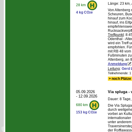
Länge: 23 km, 
28 km
Von Altenberg 
4 kg CO
e
2
Scheuren, Busc
hinauf zum Koc
hinauf, ins Eif
empfehlenswer
Rucksackverpf
Treffpunkt
: 8:
Odenthal - Alt
wird ein Treff 
empfohlen. Für 
mit RB 48 vom 
Fußminuten zur
Altenberg, an 8
Anmeldung
Leitung
:
Gerd 
Teilnehmende: 1 /
> noch Plätze 
05.09.2026
Via spluga -
- 12.09.2026
Dauer: 8 Tage,
680 km
Die Via Spluga
durch weitgehe
153 kg CO
e
2
vorbei an Kult
internationale
unter anderem
Traversinerste
der Rofflawasse