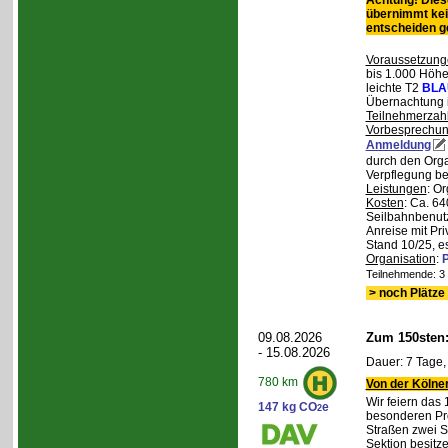
Achtung! Diese
übernimmt kei
entscheiden 
Voraussetzung
bis 1.000 Höhen
leichte T2
BLA
Übernachtung 
Teilnehmerzah
Vorbesprechu
Anmeldung
durch den Orga
Verpflegung bei
Leistungen
: O
Kosten
: Ca. 64
Seilbahnbenutz
Anreise mit Pr
Stand 10/25, e
Organisation
:
P
Teilnehmende: 3 /
> noch Plätze 
09.08.2026
Zum 150sten
- 15.08.2026
Dauer: 7 Tage,
780 km
Von der Kölner
Wir feiern das
147 kg CO
e
2
besonderen Pro
Straßen zwei S
Sektion besit