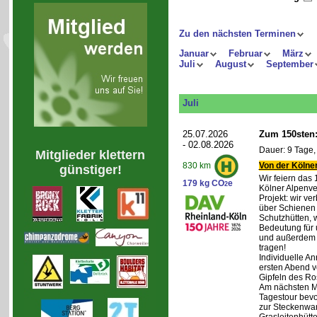
Zu den nächsten Terminen
Januar
Februar
März
Juli
August
September
Juli
25.07.2026
Zum 150sten:
- 02.08.2026
Dauer: 9 Tage,
Mitglieder klettern
Von der Kölner
830 km
günstiger!
Wir feiern das
179 kg CO
e
2
Kölner Alpenve
Projekt: wir ve
über Schienen
Schutzhütten, 
Bedeutung für 
und außerdem 
tragen!
Individuelle An
ersten Abend v
Gipfeln des Ro
Am nächsten Mo
Tagestour bevo
zur Steckenwa