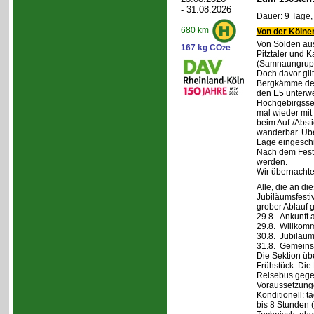
- 31.08.2026
Dauer: 9 Tage,
680 km
Von der Kölner
Von Sölden aus 
167 kg CO
e
2
Pitztaler und K
(Samnaungruppe
Doch davor gil
Bergkämme der 
den E5 unterwe
Hochgebirgsse
mal wieder mit 
beim Auf-/Absti
wanderbar. Übe
Lage eingeschr
Nach dem Fest 
werden.
Wir übernachte
Alle, die an di
Jubiläumsfesti
grober Ablauf g
29.8. Ankunft 
29.8. Willkom
30.8. Jubiläum
31.8. Gemeins
Die Sektion üb
Frühstück. Die 
Reisebus gegen
Voraussetzung
Konditionell:
tä
bis 8 Stunden (