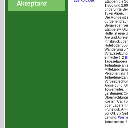
153 kg CO
e
2
Etappen bis Sc
1.800 und 2.80
unberührte Ber
Tuxer Alpen.
Die Runde ist s
durgehend auf 
Bergwegen verl
Etappe zw. Glu
Hütte ist eine
An- und Abreise
Innsbruck über
Hotel oder Jug
Wanderung 5 * 
Voraussetzung
einfache (T2
B
Tagesetappen m
Teilnahme an e
Mittelgebirgsw
Personen zur T
Teilnehmerzah
Vorbesprechu
Anmeldung
: O
Tourenleiter.
Leistungen
: O
Übernachtunge
Kosten
: Ca. 7
oder Lager) mi
Frühstück, An-
vor Ort, 3 x Se
Leitung
:
Werne
Teilnehmende: 7 /