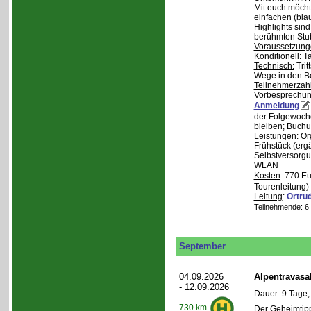
Mit euch möcht
einfachen (bla
Highlights sin
berühmten Stu
Voraussetzung
Konditionell:
Ta
Technisch:
Trit
Wege in den B
Teilnehmerzah
Vorbesprechu
Anmeldung
der Folgewoche
bleiben; Buchu
Leistungen
: O
Frühstück (ergä
Selbstversorgu
WLAN
Kosten
: 770 E
Tourenleitung)
Leitung
:
Ortru
Teilnehmende: 6 /
September
04.09.2026
Alpentravasa
- 12.09.2026
Dauer: 9 Tage,
730 km
Der Geheimtipp