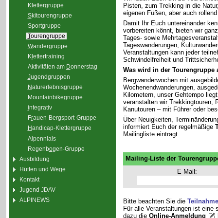
K
lettergruppe
Pisten, zum Trekking in die Natu
eigenen Füßen, aber auch rollend
S
kitourengruppe
Damit Ihr Euch untereinander ken
Sport
g
ruppe
vorbereiten könnt, bieten wir gan
T
ourengruppe
Tages- sowie Mehrtagesveranstal
Tageswanderungen, Kulturwander
W
andergruppe
Veranstaltungen kann jeder teiln
K
l
ettertraining
Schwindelfreiheit und Trittsicherhe
Aktivitäten am
D
onnerstag
Was wird in der Tourengruppe
J
ugendgruppen
Bergwanderwochen mit ausgebilde
Wochenendwanderungen, ausgedeh
N
aturerlebnisgruppe
Kilometern, unser Gehtempo liegt 
M
ountainbikegruppe
veranstalten wir Trekkingtouren
i
ntegrativ
Kanutouren – mit Führer oder bes
F
r
auen-Bergsport-Gruppe
Über Neuigkeiten, Terminänderun
informiert Euch der regelmäßige
H
andicap-Klettergruppe
Mailingliste eintragt.
Alpennials
Regenb
o
gen-Gruppe
Mailing-Liste der Tourengrupp
Ausbildung
Hütten und Wege
E-Mail:
Kontakt
Jugend JDAV
ALPINEWS
Bitte beachten Sie die
Teilnahm
Für alle Veranstaltungen ist eine
dazu die
Online-Anmeldung