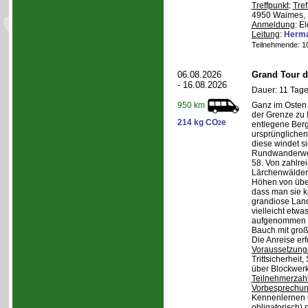
Treffpunkt
:
Tref
4950 Waimes, 
Anmeldung
: E
Leitung
:
Herma
Teilnehmende: 10 
06.08.2026
Grand Tour d
- 16.08.2026
Dauer: 11 Tage
Ganz im Osten 
950 km
der Grenze zu I
214 kg CO
e
2
entlegene Bergr
ursprünglichen
diese windet si
Rundwanderwe
58. Von zahlre
Lärchenwäldern
Höhen von über 
dass man sie k
grandiose Land
vielleicht etwa
aufgenommen wi
Bauch mit groß
Die Anreise erf
Voraussetzung
Trittsicherheit
über Blockwerk 
Teilnehmerzah
Vorbesprechu
Kennenlernen 
obligatorisch)