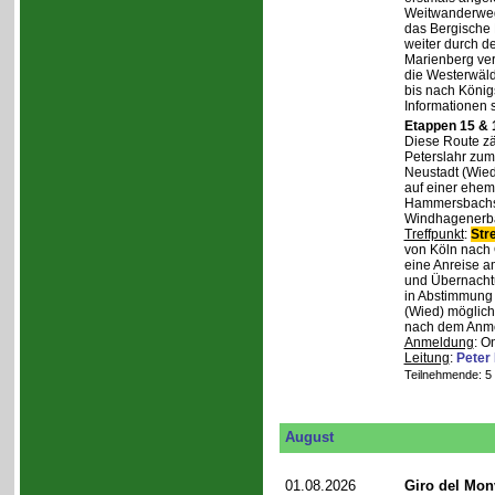
Weitwanderweg,
das Bergische
weiter durch d
Marienberg verl
die Westerwäld
bis nach Königs
Informationen 
Etappen 15 & 
Diese Route zä
Peterslahr zum
Neustadt (Wied
auf einer ehema
Hammersbachs.
Windhagenerba
Treffpunkt
:
Str
von Köln nach 
eine Anreise a
und Übernachtu
in Abstimmung m
(Wied) möglich
nach dem Anmel
Anmeldung
: O
Leitung
:
Peter
Teilnehmende: 5 /
August
01.08.2026
Giro del Mon