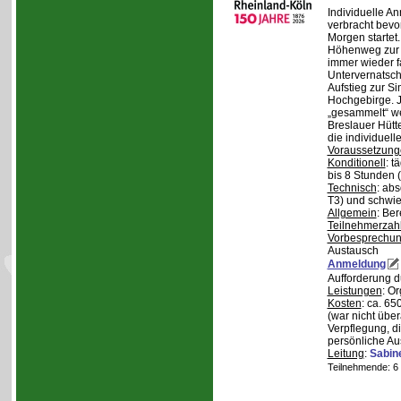
Individuelle A
verbracht bev
Morgen starte
Höhenweg zur N
immer wieder fa
Untervernatsch
Aufstieg zur Si
Hochgebirge. J
„gesammelt“ we
Breslauer Hütt
die individuell
Voraussetzung
Konditionell
: t
bis 8 Stunden (
Technisch
: abs
T3) und schwie
Allgemein
: Be
Teilnehmerzah
Vorbesprechu
Austausch
Anmeldung
Aufforderung 
Leistungen
: O
Kosten
: ca. 6
(war nicht übe
Verpflegung, d
persönliche Au
Leitung
:
Sabin
Teilnehmende: 6 /