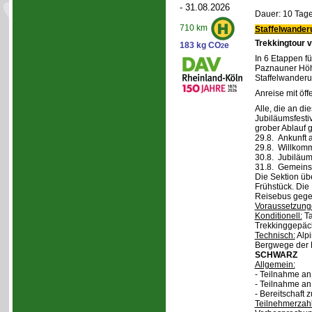
- 31.08.2026
Dauer: 10 Tage
710 km
Staffelwander
Trekkingtour 
183 kg CO
e
2
In 6 Etappen fü
Paznauner Höh
Staffelwanderu
Anreise mit öff
Alle, die an di
Jubiläumsfesti
grober Ablauf g
29.8. Ankunft 
29.8. Willkom
30.8. Jubiläum
31.8. Gemeins
Die Sektion üb
Frühstück. Die 
Reisebus gegen
Voraussetzung
Konditionell:
Ta
Trekkinggepäc
Technisch:
Alpi
Bergwege der 
SCHWARZ
Allgemein:
- Teilnahme a
- Teilnahme a
- Bereitschaft
Teilnehmerzah