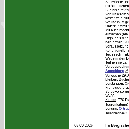
Steilwände und
mit öffentliche
Bus bis direkt v
Von unserem Ve
kostenfreie Nu
Wellness ist ge
Unterkunft mit 
Mit euch möcht
einfachen (bla
Highlights sin
berühmten Stu
Voraussetzung
Konditionell:
Ta
Technisch:
Trit
Wege in den B
Teilnehmerzah
Vorbesprechu
Anmeldung
Vorwoche 29. A
bleiben; Buchu
Leistungen
: O
Frühstück (ergä
Selbstversorgu
WLAN
Kosten
: 770 E
Tourenleitung)
Leitung
:
Ortru
Teilnehmende: 6 /
05.09.2026
Im Bergische