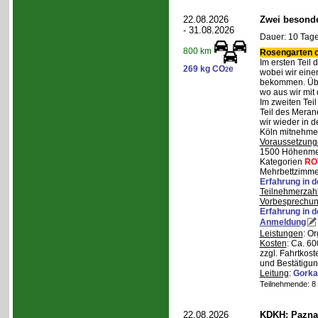
22.08.2026
Zwei besonde
- 31.08.2026
Dauer: 10 Tage
800 km
Rosengarten o
Im ersten Teil
269 kg CO
e
2
wobei wir eine
bekommen. Über
wo aus wir mit
Im zweiten Tei
Teil des Mera
wir wieder in d
Köln mitnehme
Voraussetzung
1500 Höhenmete
Kategorien
RO
Mehrbettzimmer
Erfahrung in 
Teilnehmerzah
Vorbesprechu
Erfahrung in 
Anmeldung
Leistungen
: O
Kosten
: Ca. 6
zzgl. Fahrtkos
und Bestätigun
Leitung
:
Gorka
Teilnehmende: 8 /
22.08.2026
KDKH: Pazna