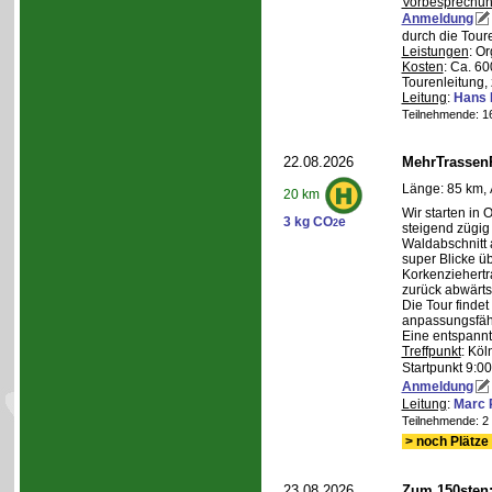
Vorbesprechu
Anmeldung
durch die Tour
Leistungen
: O
Kosten
: Ca. 6
Tourenleitung, 
Leitung
:
Hans 
Teilnehmende: 16 
22.08.2026
MehrTrassen
Länge: 85 km, 
20 km
Wir starten in 
3 kg CO
e
2
steigend zügig
Waldabschnitt 
super Blicke ü
Korkenziehertr
zurück abwärts
Die Tour findet
anpassungsfähi
Eine entspannt
Treffpunkt
: Köl
Startpunkt 9:0
Anmeldung
Leitung
:
Marc 
Teilnehmende: 2 /
> noch Plätze 
23.08.2026
Zum 150sten