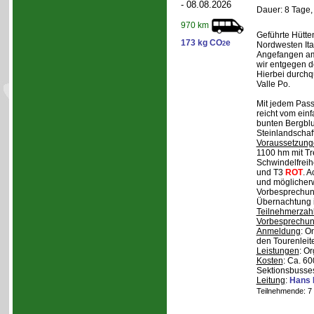
- 08.08.2026
Dauer: 8 Tage,
970 km
Geführte Hütte
173 kg CO
e
2
Nordwesten Ita
Angefangen am 
wir entgegen 
Hierbei durchqu
Valle Po.
Mit jedem Pass,
reicht vom einf
bunten Bergblu
Steinlandschaf
Voraussetzung
1100 hm mit Tr
Schwindelfreihe
und T3
ROT
. 
und möglicherw
Vorbesprechung
Übernachtung i
Teilnehmerzah
Vorbesprechu
Anmeldung
: O
den Tourenleite
Leistungen
: O
Kosten
: Ca. 6
Sektionsbusses
Leitung
:
Hans 
Teilnehmende: 7 /