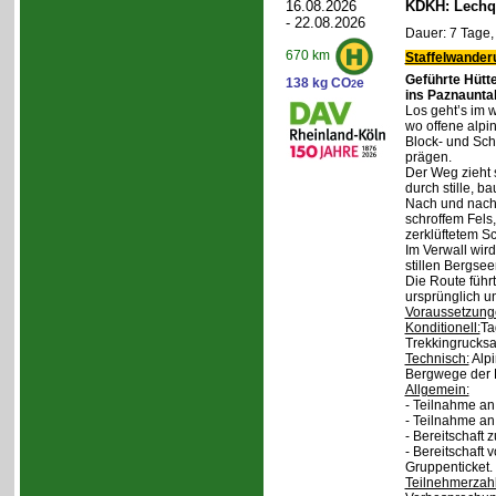
16.08.2026
KDKH: Lechqu
- 22.08.2026
Dauer: 7 Tage,
670 km
Staffelwander
Geführte Hütt
138 kg CO
e
2
ins Paznaunta
Los geht’s im 
wo offene alpi
Block- und Sch
prägen.
Der Weg zieht 
durch stille, b
Nach und nach
schroffem Fels
zerklüftetem S
Im Verwall wird
stillen Bergsee
Die Route führ
ursprünglich u
Voraussetzung
Konditionell:
Ta
Trekkingrucksa
Technisch:
Alpi
Bergwege der 
Allgemein:
- Teilnahme an
- Teilnahme a
- Bereitschaft
- Bereitschaft
Gruppenticket.
Teilnehmerzah