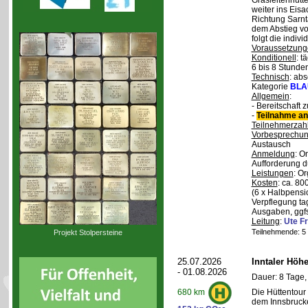
Grasleitenhütte
weiter ins Eisa
Richtung Sarnt
dem Abstieg v
folgt die indivi
Voraussetzung
Konditionell
: t
6 bis 8 Stunde
Technisch
: abs
Kategorie
BLA
Allgemein
:
- Bereitschaft
-
Teilnahme an
Teilnehmerzah
Vorbesprechu
Austausch
Anmeldung
: O
Aufforderung d
Leistungen
: O
Kosten
: ca. 8
(6 x Halbpensi
Verpflegung ta
Ausgaben, ggfs
Leitung
:
Ute Fr
Teilnehmende: 5 /
Projekt Stolpersteine
25.07.2026
Inntaler Höh
- 01.08.2026
Dauer: 8 Tage,
Die Hüttentour 
680 km
dem Innsbrucke