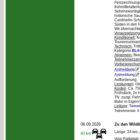
Felszeichnung
frühmittelalterl
Sehenswürdigke
historische Sa
Cardinello-Sch
Süden in den N
Wir übernachte
Voraussetzung
Konditionell:
fü
Tourenrucksac
Technisch:
Trit
Kategorie
BLA
Allgemein:
Bere
Teilnehmerzah
Vorbesprechu
Anmeldung
Anmeldung
Aufforderung.
Leistungen
: O
Kosten
: Ca. 7
Frühstück, 2x 
TN, zuzgl. Fahr
Bahn in Eigenr
Leitung
:
Tama
Teilnehmende: 6 /
06.09.2026
Zu den Wild
Länge: 24 km, 
60 km
Vom Parkplatz