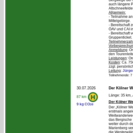
Bergwege der 
auch längere P
Altschneefelde
Allgemein:
- Teilnahme a
Mittelgebirge.
- Bereitschaft
ÖAV und CAI im
- Bereitschaft
Gruppenticket.
Teilnehmerzah
Vorbesprechu
Anmeldung
: O
den Tourenleite
Leistungen
: O
Kosten
: Ca. 7
zzgl. persönlic
Leitung
:
Jürge
Teilnehmende: 7 /
30.07.2026
Der Kölner We
Länge: 35 km, 
87 km
Der Kölner We
9 kg CO
e
2
Der „Kölner We
erstmals angel
Weitwanderweg,
das Bergische
weiter durch d
Marienberg verl
die Westerwäld