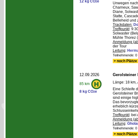
12 kg CO
e
2
Unwegen nach/
Charneux, Saw
Diane, Solwaste
Statte, Cascad
Belleheid und 
Trackdaten:
Do
Treffpunkt
: 9:3
Solwaster (Bel
Mühle Thorez 
Anmeldung (ab
der Tour
Leitung
:
Herma
Teilnehmende: 0 /
> noch Plätze 
12.09.2026
Gerolsteiner
Länge: 18 km, 
85 km
Eine Schleife 
8 kg CO
e
2
Gerolsteiner B
sind einige hig
Das bevorzugte 
erheblich kürze
Schlusseinkehr
Treffpunkt
: bei
Anmeldung (ab
Leitung
:
Ghola
Teilnehmende: 0 /
> noch Plätze 