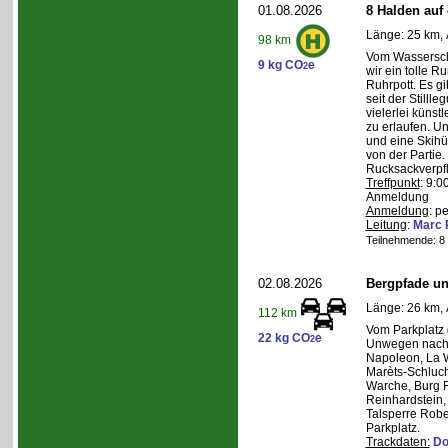
01.08.2026
8 Halden auf 
Länge: 25 km, 
98 km
Vom Wasserschl
9 kg CO
e
2
wir ein tolle 
Ruhrpott. Es g
seit der Still
vielerlei künst
zu erlaufen. U
und eine Skihüt
von der Partie.
Rucksackverpf
Treffpunkt
: 9:0
Anmeldung
Anmeldung
: p
Leitung
:
Marc 
Teilnehmende: 8 /
02.08.2026
Bergpfade un
Länge: 26 km, 
112 km
Vom Parkplatz
22 kg CO
e
2
Unwegen nach/
Napoleon, La W
Marèts-Schlucht
Warche, Burg 
Reinhardstein,
Talsperre Robe
Parkplatz.
Trackdaten:
Do