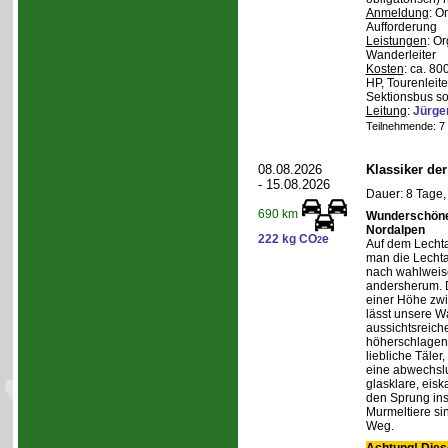
Anmeldung
: O
Aufforderung
Leistungen
: O
Wanderleiter
Kosten
: ca. 8
HP, Tourenleite
Sektionsbus so
Leitung
:
Jürge
Teilnehmende: 7 /
08.08.2026
Klassiker de
- 15.08.2026
Dauer: 8 Tage,
690 km
Wunderschöne 
Nordalpen
222 kg CO
e
2
Auf dem Lecht
man die Lechta
nach wahlweis
andersherum. D
einer Höhe zw
lässt unsere W
aussichtsreich
höherschlagen.
liebliche Täler
eine abwechslu
glasklare, eis
den Sprung ins
Murmeltiere si
Weg.