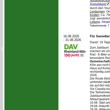
Vorbesprechu
Anmeldung
durch den Tour
Leistungen
: O
Kosten
: Ca. 7
zzgl. persönli
Leitung
:
Jürge
Teilnehmende: 7 /
16.08.2026
Für Genieße
- 31.08.2026
Dauer: 16 Tage
Zum Jubiläum 
machen wir un
Rad - E-Bike o
besondere Reis
Gemeinschaft
Köln aus rund 
Haus auf Komper
rechtzeitig zu
2026.
Die Route führt
verbindet städt
sie auf den let
Via Claudia Aug
Die Teilnehmer
Jubiläumsfeier
Ablauf geplant:
16.08. Start a
29.08. Ankunft
29.08. Willko