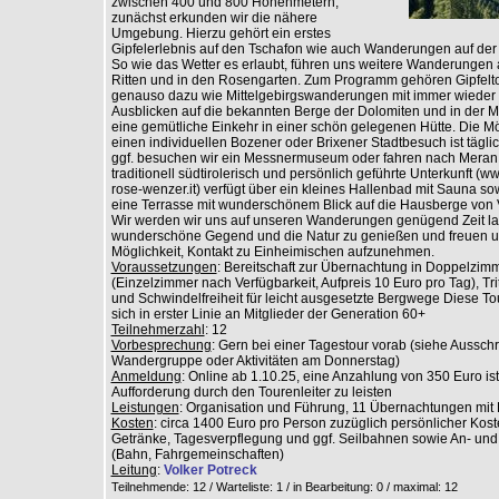
zwischen 400 und 800 Höhenmetern,
zunächst erkunden wir die nähere
Umgebung. Hierzu gehört ein erstes
Gipfelerlebnis auf den Tschafon wie auch Wanderungen auf der 
So wie das Wetter es erlaubt, führen uns weitere Wanderungen 
Ritten und in den Rosengarten. Zum Programm gehören Gipfelt
genauso dazu wie Mittelgebirgswanderungen mit immer wieder 
Ausblicken auf die bekannten Berge der Dolomiten und in der Mi
eine gemütliche Einkehr in einer schön gelegenen Hütte. Die Mög
einen individuellen Bozener oder Brixener Stadtbesuch ist tägl
ggf. besuchen wir ein Messnermuseum oder fahren nach Meran
traditionell südtirolerisch und persönlich geführte Unterkunft (w
rose-wenzer.it) verfügt über ein kleines Hallenbad mit Sauna so
eine Terrasse mit wunderschönem Blick auf die Hausberge von 
Wir werden wir uns auf unseren Wanderungen genügend Zeit la
wunderschöne Gegend und die Natur zu genießen und freuen u
Möglichkeit, Kontakt zu Einheimischen aufzunehmen.
Voraussetzungen
: Bereitschaft zur Übernachtung in Doppelzim
(Einzelzimmer nach Verfügbarkeit, Aufpreis 10 Euro pro Tag), Trit
und Schwindelfreiheit für leicht ausgesetzte Bergwege Diese Tou
sich in erster Linie an Mitglieder der Generation 60+
Teilnehmerzahl
: 12
Vorbesprechung
: Gern bei einer Tagestour vorab (siehe Aussc
Wandergruppe oder Aktivitäten am Donnerstag)
Anmeldung
: Online ab 1.10.25, eine Anzahlung von 350 Euro is
Aufforderung durch den Tourenleiter zu leisten
Leistungen
: Organisation und Führung, 11 Übernachtungen mit
Kosten
: circa 1400 Euro pro Person zuzüglich persönlicher Kos
Getränke, Tagesverpflegung und ggf. Seilbahnen sowie An- und
(Bahn, Fahrgemeinschaften)
Leitung
:
Volker Potreck
Teilnehmende: 12 / Warteliste: 1 / in Bearbeitung: 0
/ maximal: 12