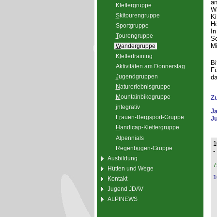
an
K
lettergruppe
Wi
S
kitourengruppe
Ki
Hö
Sport
g
ruppe
In
T
ourengruppe
Sc
Mi
W
andergruppe
K
l
ettertraining
Bi
Aktivitäten am
D
onnerstag
Fü
J
ugendgruppen
da
N
aturerlebnisgruppe
M
ountainbikegruppe
Z
i
ntegrativ
J
F
r
auen-Bergsport-Gruppe
Ju
H
andicap-Klettergruppe
Alpennials
1
Regenb
o
gen-Gruppe
-
Ausbildung
7
Hütten und Wege
1
Kontakt
Jugend JDAV
ALPINEWS