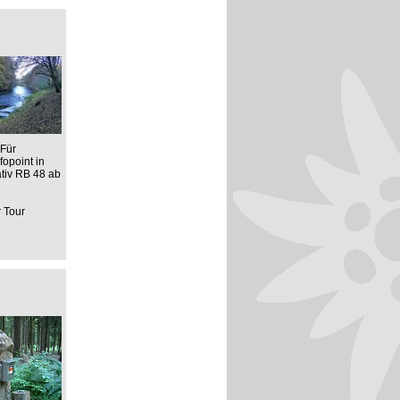
 Für
opoint in
ativ RB 48 ab
r Tour