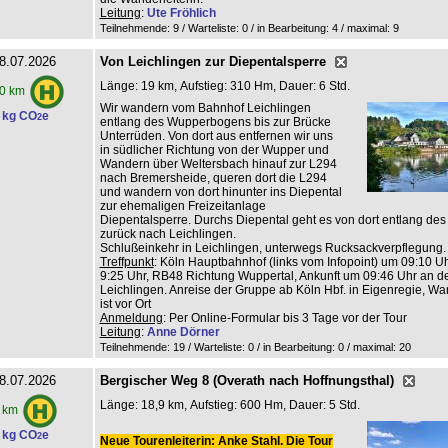
Leitung
:
Ute Fröhlich
Teilnehmende: 9 / Warteliste: 0 / in Bearbeitung: 4
/ maximal: 9
8.07.2026
Von Leichlingen zur Diepentalsperre
Länge: 19 km, Aufstieg: 310 Hm, Dauer: 6 Std.
0 km
Wir wandern vom Bahnhof Leichlingen
 kg CO
e
2
entlang des Wupperbogens bis zur Brücke
Unterrüden. Von dort aus entfernen wir uns
in südlicher Richtung von der Wupper und
Wandern über Weltersbach hinauf zur L294
nach Bremersheide, queren dort die L294
und wandern von dort hinunter ins Diepental
zur ehemaligen Freizeitanlage
Diepentalsperre. Durchs Diepental geht es von dort entlang de
zurück nach Leichlingen.
Schlußeinkehr in Leichlingen, unterwegs Rucksackverpflegung.
Treffpunkt
: Köln Hauptbahnhof (links vom Infopoint) um 09:10 Uhr
9:25 Uhr, RB48 Richtung Wuppertal, Ankunft um 09:46 Uhr an de
Leichlingen. Anreise der Gruppe ab Köln Hbf. in Eigenregie, Wan
ist vor Ort
Anmeldung
: Per Online-Formular bis 3 Tage vor der Tour
Leitung
:
Anne Dörner
Teilnehmende: 19 / Warteliste: 0 / in Bearbeitung: 0
/ maximal: 20
8.07.2026
Bergischer Weg 8 (Overath nach Hoffnungsthal)
Länge: 18,9 km, Aufstieg: 600 Hm, Dauer: 5 Std.
 km
 kg CO
e
2
Neue Tourenleiterin: Anke Stahl. Die Tour