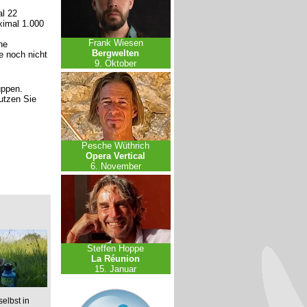
l 22
ximal 1.000
Frank Wiesen
ne
Bergwelten
e noch nicht
9. Oktober
uppen.
nutzen Sie
Pesche Wüthrich
Opera Vertical
6. November
Steffen Hoppe
La Réunion
15. Januar
elbst in