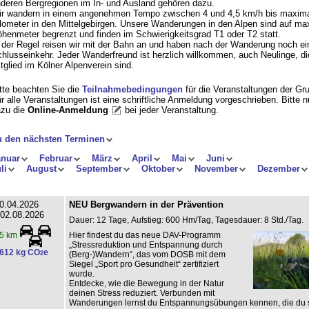
deren Bergregionen im In- und Ausland gehören dazu.
r wandern in einem angenehmen Tempo zwischen 4 und 4,5 km/h bis maxima
lometer in den Mittelgebirgen. Unsere Wanderungen in den Alpen sind auf ma
henmeter begrenzt und finden im Schwierigkeitsgrad T1 oder T2 statt.
 der Regel reisen wir mit der Bahn an und haben nach der Wanderung noch ei
hlusseinkehr. Jeder Wanderfreund ist herzlich willkommen, auch Neulinge, di
tglied im Kölner Alpenverein sind.
tte beachten Sie die
Teilnahmebedingungen
für die Veranstaltungen der Gr
r alle Veranstaltungen ist eine schriftliche Anmeldung vorgeschrieben. Bitte 
zu die
Online-Anmeldung
bei jeder Veranstaltung
.
u den nächsten Terminen
anuar
Februar
März
April
Mai
Juni
li
August
September
Oktober
November
Dezember
0.04.2026
NEU Bergwandern in der Prävention
 02.08.2026
Dauer: 12 Tage, Aufstieg: 600 Hm/Tag, Tagesdauer: 8 Std./Tag.
Hier findest du das neue DAV-Programm
5 km
„Stressreduktion und Entspannung durch
612 kg CO
e
2
(Berg-)Wandern“, das vom DOSB mit dem
Siegel „Sport pro Gesundheit“ zertifiziert
wurde.
Entdecke, wie die Bewegung in der Natur
deinen Stress reduziert. Verbunden mit
Wanderungen lernst du Entspannungsübungen kennen, die du s