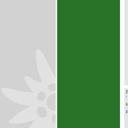
2
-
8
2