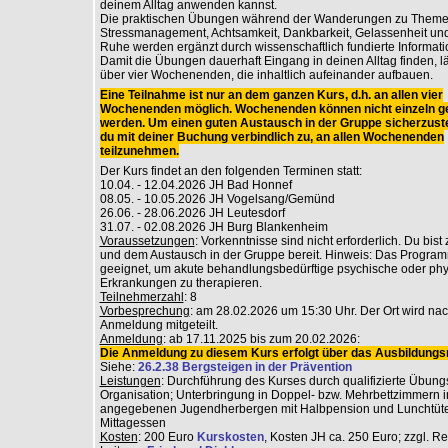
deinem Alltag anwenden kannst.
Die praktischen Übungen während der Wanderungen zu Theme
Stressmanagement, Achtsamkeit, Dankbarkeit, Gelassenheit und
Ruhe werden ergänzt durch wissenschaftlich fundierte Informati
Damit die Übungen dauerhaft Eingang in deinen Alltag finden, lä
über vier Wochenenden, die inhaltlich aufeinander aufbauen.
Eine Teilnahme ist nur an dem ganzen Kurs, d.h. an allen vier
Wochenenden möglich. Wochenenden können nicht einzeln g
werden. Um einen guten Austausch in der Gruppe sicherzuste
du mit deiner Buchung verbindlich zu, an allen Wochenenden
teilzunehmen.
Der Kurs findet an den folgenden Terminen statt:
10.04. - 12.04.2026 JH Bad Honnef
08.05. - 10.05.2026 JH Vogelsang/Gemünd
26.06. - 28.06.2026 JH Leutesdorf
31.07. - 02.08.2026 JH Burg Blankenheim
Voraussetzungen
: Vorkenntnisse sind nicht erforderlich. Du bist
und dem Austausch in der Gruppe bereit. Hinweis: Das Programm
geeignet, um akute behandlungsbedürftige psychische oder ph
Erkrankungen zu therapieren.
Teilnehmerzahl
: 8
Vorbesprechung
: am 28.02.2026 um 15:30 Uhr. Der Ort wird na
Anmeldung mitgeteilt.
Anmeldung
: ab 17.11.2025 bis zum 20.02.2026:
Die Anmeldung zu diesem Kurs erfolgt über das Ausbildungsr
Siehe:
26.2.38 Bergsteigen in der Prävention
Leistungen
: Durchführung des Kurses durch qualifizierte Übungs
Organisation; Unterbringung in Doppel- bzw. Mehrbettzimmern i
angegebenen Jugendherbergen mit Halbpension und Lunchtüt
Mittagessen
Kosten
: 200 Euro
Kurskosten
, Kosten JH ca. 250 Euro; zzgl. R