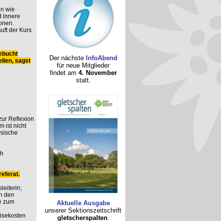
n wie
 innere
onen.
uft der Kurs
ebucht
Der nächste
InfoAbend
llen, sagst
für neue Mitglieder
findet am
4. November
statt.
 zur Reflexion
 ist nicht
ysische
ch
eferat.
leiterin;
n den
e zum
Aktuelle Ausgabe
unserer Sektionszeitschrift
eisekosten
gletscherspalten
.