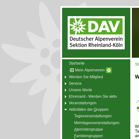
Startseite
St
Mein Alpenverein
W
Werden Sie Mitglied
Service
Unsere Werte
Ehrenamt - Werden Sie aktiv
Veranstaltungen
Aktivitäten der
G
ruppen
Tagesveranstaltungen
Mehrtagesveranstaltungen
Wi
A
lpinistengruppe
Ta
an
F
amiliengruppen