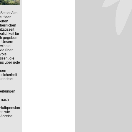
Seiser Alm.
auf den
ouren
herrlichen
ttagszeit
lichkeit für
ich gegeben,
. Unsere
ww.hotel-
wie über
Völs.
ssen, die
ns über jede
mern
tsicherheit
r richtet
hreibungen
t nach
 Halbpension
ten wie
 Abreise