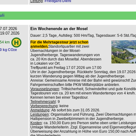
Leitung
:
Friedgard Diehl
uli
7.07.2026
Ein Wochenende an der Mosel
 19.07.2026
Dauer: 2,5 Tage, Aufstieg: 500 Hm/Tag, Tagesdauer: 5-6 Std./Tag
Für die Mehrtagestour jetzt schon
54 km
anmelden.
Standortquartier mit zwei
0 kg CO
e
2
Übernachtungen in der Mosel-
Jugendherberge. Tageswanderungen von
ca. 20 Km durch das Moseltal. Abendessen
in Lokalen vor Ort.
Treffpunkt am Freitag 17.07.2026 um 17:00
Uhr in der Jugendherberge. Rückkehr Sonntag, den 19.07.2026
kurzen Wanderung gegen Mittag ab der Jugendherberge.
Anreise: Gemeinsame Anreise mit der Bahn wird gewünscht! Zur
Fahrgemeinschaften bitte PKW Mitfahrplätze anbieten.
Voraussetzungen
: Trittsicherheit, Schwindelfrei und gute Konditi
Tagestouren von ca. 20 km mit einem Wandertempo von 4 km/h.
Kennen lernen bei einer Tagestour.
Teilnehmerzahl
: 9
Vorbesprechung
: keine
Anmeldung
: Ab sofort bis zum 31.05 2026.
Leistungen
: Organisation und Führung, Zwei Übernachtungen m
Halbpension in Zweibettzimmern in der Jugendherberge.
Kosten
: ca. 150,00 Euro pro Person siehe oben unter Leistungen
Umlage Wanderleiterin. Zzgl. Eigenanreise und Eigenverpflegu
Überweisung der Anzahlung in Höhe von Euro 150,00 nach Auf
die Wanderleiterin.