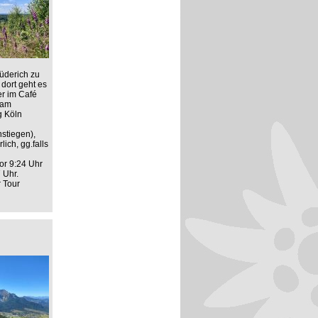
üderich zu
dort geht es
er im Café
 am
g Köln
stiegen),
ich, gg.falls
or 9:24 Uhr
 Uhr.
r Tour