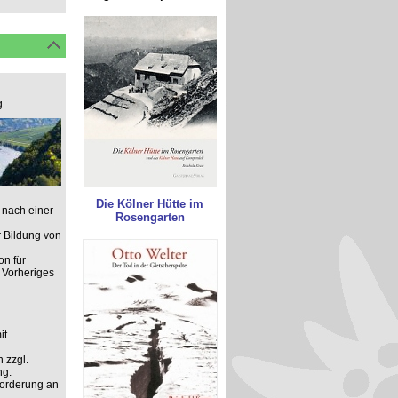
.
Die Kölner Hütte im
 nach einer
Rosengarten
 Bildung von
on für
 Vorheriges
it
 zzgl.
ng.
forderung an