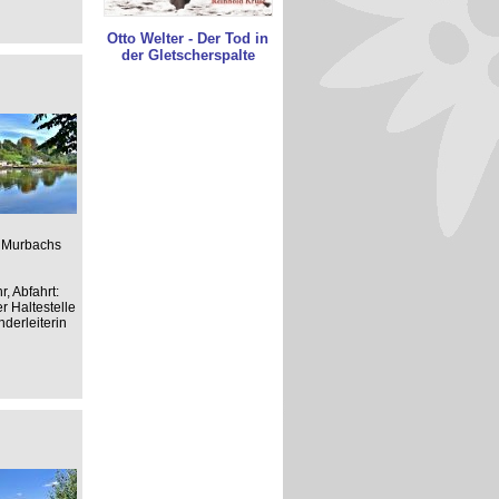
Otto Welter - Der Tod in
der Gletscherspalte
s Murbachs
, Abfahrt:
r Haltestelle
derleiterin