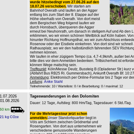
wurde hitzebedingt vom 27.06.26 auf den
18.07.26 verschoben.
Wir starten am
Bahnhof Overath und laufen an der Agger
entlang bis zum Start der 8. Etappe auf der
Höhe oberhalb von Overath. Von dort meist
dem Bergischen Weg folgend laufen wir
durch Honsbach, überqueren die Agger
erneut bei Neuhonrath, um danach in stetigem Auf und Ab den L
erklimmen, wo wir einen schönen Weitblick auf Köln haben. Von 
hinunter Richtung Hoffnungsthal, wo wir zum Abschluss entwed
Rosenow oder der Eisdiele einkehren. Von dort sind wir schnell
Rathausplatz, wo wir den halbstündlich fahrenden SEV Richtun
nehmen können.
Wir laufen in eher zügigem Tempo (ca. 4,7-4,9km/h, außer bei An
bitte dies vor dem Anmelden bedenken. Trittsicherheit ist erforderl
können Wege matschig sein.
Treffpunkt
: Köln/Messe Deutz, Bussteig B (Opladener Str.) kurz v
(Abfahrt Bus RB25 Ri. Gummersbach), Ankunft Overath Bf. 10:27
Anmeldung
: Elektronisch per Online-Formular bis 2 Tage vor de
Leitung
:
Anke Stahl
Teilnehmende: 10 / Warteliste: 0 / in Bearbeitung: 0
/ maximal: 12
1.07.2026
Tageswanderungen in den Dolomiten
 01.08.2026
Dauer: 12 Tage, Aufstieg: 800 Hm/Tag, Tagesdauer: 6 Std./Tag.
60 km
Für die Mehrtagestour jetzt schon
21 kg CO
e
2
anmelden.
Unser Standortquartier liegt in
Völs am Schlern zwischen Grödnertal und
Rosengarten. Von dort aus unternehmen wir
verschiedene genussvolle Wanderungen