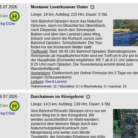
5.07.2026
Montaner Leverkusener Osten
Länge: 19 km, Aufstieg: 210 Hm, Dauer: 5 Std.
0 km
Vom Bahnhof Opladen durch das NaturGut
 kg CO
e
2
Ophoven, dann im Ölbachtal bis Oberölbach,
nach Diepental, durch den Sinnespark
Balken und über den Landrat-Lukas-Weg,
Imbach und durch die Ruhlach zurück zum
Bahnhof Opladen. Schlußeinkehr. Die Tour
findet nur bei trockenem Wetter statt!
Treffpunkt
: Start: 08:45 Uhr Bahnhof Opladen, Bahnsteigbrücke.
Anreisende ab Hauptbahnhof Köln wird ein Treff um 8 Uhr am Inf
der Haupthalle (Domseite) empfohlen: RE 7 ab 8:21 Uhr (altern
8:25 Uhr) nach Opladen. Die Tourenleitung kommt direkt zum
Wandertreffpunkt.
Anmeldung
: Elektronisch per Online-Formular bis 3 Tage vor de
(wegen Schlusseinkehr)
Leitung
:
Gerd Lorenz
Teilnehmende: 11 / Warteliste: 0 / in Bearbeitung: 0
/ maximal: 15
6.07.2026
Durchatmen im Königsforst
Länge: 14,5 km, Aufstieg: 139 Hm, Dauer: 4 Std.
0 km
Vom Bahnhof Rösrath-Stümpen ist es nur ein
 kg CO
e
2
kurzer Weg bis in den Königsforst. Wir
werden ausschließlich im Wald wandern,
zunächst über kleinere Wege durch das
Naturschutzgebiet Krumbach zum
Mergelsberg und weiter zum Monte
Troodelöh, der höchsten Erhebung von Köln.