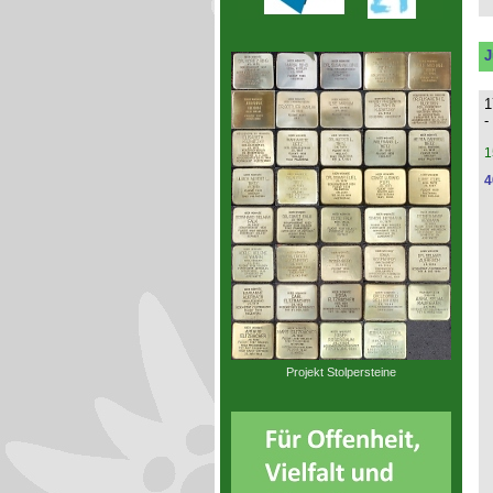
J
1
-
1
4
Projekt Stolpersteine