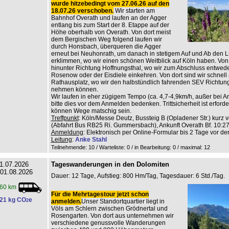
wurde hitzebedingt vom 27.06.26 auf den
18.07.26 verschoben.
Wir starten am
Bahnhof Overath und laufen an der Agger
entlang bis zum Start der 8. Etappe auf der
Höhe oberhalb von Overath. Von dort meist
dem Bergischen Weg folgend laufen wir
durch Honsbach, überqueren die Agger
erneut bei Neuhonrath, um danach in stetigem Auf und Ab den L
erklimmen, wo wir einen schönen Weitblick auf Köln haben. Von 
hinunter Richtung Hoffnungsthal, wo wir zum Abschluss entwed
Rosenow oder der Eisdiele einkehren. Von dort sind wir schnell
Rathausplatz, wo wir den halbstündlich fahrenden SEV Richtun
nehmen können.
Wir laufen in eher zügigem Tempo (ca. 4,7-4,9km/h, außer bei An
bitte dies vor dem Anmelden bedenken. Trittsicherheit ist erforderl
können Wege matschig sein.
Treffpunkt
: Köln/Messe Deutz, Bussteig B (Opladener Str.) kurz v
(Abfahrt Bus RB25 Ri. Gummersbach), Ankunft Overath Bf. 10:27
Anmeldung
: Elektronisch per Online-Formular bis 2 Tage vor de
Leitung
:
Anke Stahl
Teilnehmende: 10 / Warteliste: 0 / in Bearbeitung: 0
/ maximal: 12
1.07.2026
Tageswanderungen in den Dolomiten
 01.08.2026
Dauer: 12 Tage, Aufstieg: 800 Hm/Tag, Tagesdauer: 6 Std./Tag.
60 km
Für die Mehrtagestour jetzt schon
21 kg CO
e
2
anmelden.
Unser Standortquartier liegt in
Völs am Schlern zwischen Grödnertal und
Rosengarten. Von dort aus unternehmen wir
verschiedene genussvolle Wanderungen