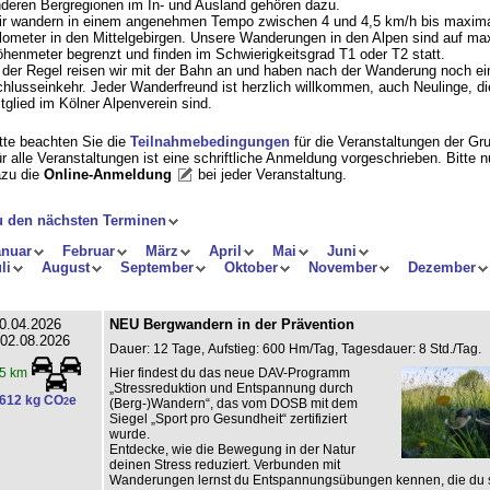
deren Bergregionen im In- und Ausland gehören dazu.
r wandern in einem angenehmen Tempo zwischen 4 und 4,5 km/h bis maxima
lometer in den Mittelgebirgen. Unsere Wanderungen in den Alpen sind auf ma
henmeter begrenzt und finden im Schwierigkeitsgrad T1 oder T2 statt.
 der Regel reisen wir mit der Bahn an und haben nach der Wanderung noch ei
hlusseinkehr. Jeder Wanderfreund ist herzlich willkommen, auch Neulinge, di
tglied im Kölner Alpenverein sind.
tte beachten Sie die
Teilnahmebedingungen
für die Veranstaltungen der Gr
r alle Veranstaltungen ist eine schriftliche Anmeldung vorgeschrieben. Bitte 
zu die
Online-Anmeldung
bei jeder Veranstaltung
.
u den nächsten Terminen
anuar
Februar
März
April
Mai
Juni
li
August
September
Oktober
November
Dezember
0.04.2026
NEU Bergwandern in der Prävention
 02.08.2026
Dauer: 12 Tage, Aufstieg: 600 Hm/Tag, Tagesdauer: 8 Std./Tag.
Hier findest du das neue DAV-Programm
5 km
„Stressreduktion und Entspannung durch
612 kg CO
e
2
(Berg-)Wandern“, das vom DOSB mit dem
Siegel „Sport pro Gesundheit“ zertifiziert
wurde.
Entdecke, wie die Bewegung in der Natur
deinen Stress reduziert. Verbunden mit
Wanderungen lernst du Entspannungsübungen kennen, die du s