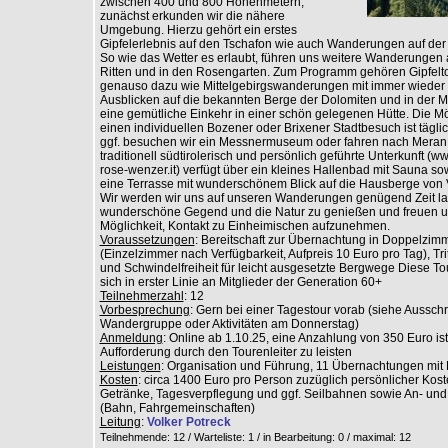
zwischen 400 und 800 Höhenmetern,
zunächst erkunden wir die nähere
Umgebung. Hierzu gehört ein erstes
Gipfelerlebnis auf den Tschafon wie auch Wanderungen auf der 
So wie das Wetter es erlaubt, führen uns weitere Wanderungen 
Ritten und in den Rosengarten. Zum Programm gehören Gipfelt
genauso dazu wie Mittelgebirgswanderungen mit immer wieder 
Ausblicken auf die bekannten Berge der Dolomiten und in der Mi
eine gemütliche Einkehr in einer schön gelegenen Hütte. Die Mög
einen individuellen Bozener oder Brixener Stadtbesuch ist tägl
ggf. besuchen wir ein Messnermuseum oder fahren nach Meran
traditionell südtirolerisch und persönlich geführte Unterkunft (w
rose-wenzer.it) verfügt über ein kleines Hallenbad mit Sauna so
eine Terrasse mit wunderschönem Blick auf die Hausberge von 
Wir werden wir uns auf unseren Wanderungen genügend Zeit la
wunderschöne Gegend und die Natur zu genießen und freuen u
Möglichkeit, Kontakt zu Einheimischen aufzunehmen.
Voraussetzungen
: Bereitschaft zur Übernachtung in Doppelzim
(Einzelzimmer nach Verfügbarkeit, Aufpreis 10 Euro pro Tag), Trit
und Schwindelfreiheit für leicht ausgesetzte Bergwege Diese Tou
sich in erster Linie an Mitglieder der Generation 60+
Teilnehmerzahl
: 12
Vorbesprechung
: Gern bei einer Tagestour vorab (siehe Aussc
Wandergruppe oder Aktivitäten am Donnerstag)
Anmeldung
: Online ab 1.10.25, eine Anzahlung von 350 Euro is
Aufforderung durch den Tourenleiter zu leisten
Leistungen
: Organisation und Führung, 11 Übernachtungen mit
Kosten
: circa 1400 Euro pro Person zuzüglich persönlicher Kos
Getränke, Tagesverpflegung und ggf. Seilbahnen sowie An- und
(Bahn, Fahrgemeinschaften)
Leitung
:
Volker Potreck
Teilnehmende: 12 / Warteliste: 1 / in Bearbeitung: 0
/ maximal: 12