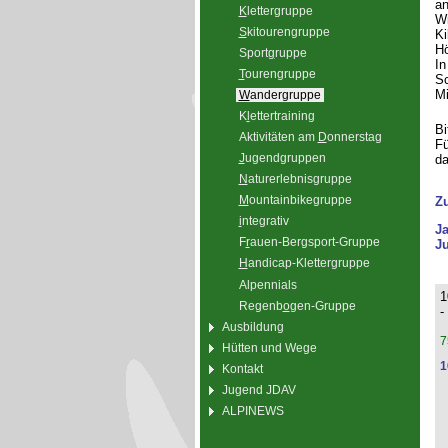
an
K
lettergruppe
Wi
S
kitourengruppe
Ki
Hö
Sport
g
ruppe
In
T
ourengruppe
Sc
Mi
W
andergruppe
K
l
ettertraining
Bi
Aktivitäten am
D
onnerstag
Fü
J
ugendgruppen
da
N
aturerlebnisgruppe
M
ountainbikegruppe
Z
i
ntegrativ
J
F
r
auen-Bergsport-Gruppe
Ju
H
andicap-Klettergruppe
Alpennials
1
Regenb
o
gen-Gruppe
-
Ausbildung
7
Hütten und Wege
1
Kontakt
Jugend JDAV
ALPINEWS