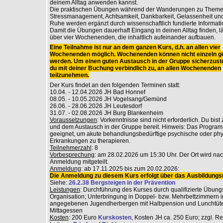
deinem Alltag anwenden kannst.
Die praktischen Übungen während der Wanderungen zu Theme
Stressmanagement, Achtsamkeit, Dankbarkeit, Gelassenheit und
Ruhe werden ergänzt durch wissenschaftlich fundierte Informati
Damit die Übungen dauerhaft Eingang in deinen Alltag finden, lä
über vier Wochenenden, die inhaltlich aufeinander aufbauen.
Eine Teilnahme ist nur an dem ganzen Kurs, d.h. an allen vier
Wochenenden möglich. Wochenenden können nicht einzeln g
werden. Um einen guten Austausch in der Gruppe sicherzuste
du mit deiner Buchung verbindlich zu, an allen Wochenenden
teilzunehmen.
Der Kurs findet an den folgenden Terminen statt:
10.04. - 12.04.2026 JH Bad Honnef
08.05. - 10.05.2026 JH Vogelsang/Gemünd
26.06. - 28.06.2026 JH Leutesdorf
31.07. - 02.08.2026 JH Burg Blankenheim
Voraussetzungen
: Vorkenntnisse sind nicht erforderlich. Du bist
und dem Austausch in der Gruppe bereit. Hinweis: Das Programm
geeignet, um akute behandlungsbedürftige psychische oder ph
Erkrankungen zu therapieren.
Teilnehmerzahl
: 8
Vorbesprechung
: am 28.02.2026 um 15:30 Uhr. Der Ort wird na
Anmeldung mitgeteilt.
Anmeldung
: ab 17.11.2025 bis zum 20.02.2026:
Die Anmeldung zu diesem Kurs erfolgt über das Ausbildungsr
Siehe:
26.2.38 Bergsteigen in der Prävention
Leistungen
: Durchführung des Kurses durch qualifizierte Übungs
Organisation; Unterbringung in Doppel- bzw. Mehrbettzimmern i
angegebenen Jugendherbergen mit Halbpension und Lunchtüt
Mittagessen
Kosten
: 200 Euro
Kurskosten
, Kosten JH ca. 250 Euro; zzgl. R