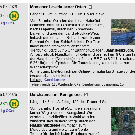
5.07.2026
Montaner Leverkusener Osten
Länge: 19 km, Aufstieg: 210 Hm, Dauer: 5 Std.
0 km
Vom Bahnhof Opladen durch das NaturGut
 kg CO
e
2
Ophoven, dann im Ölbachtal bis Oberölbach,
nach Diepental, durch den Sinnespark
Balken und über den Landrat-Lukas-Weg,
Imbach und durch die Ruhlach zurück zum
Bahnhof Opladen. Schlußeinkehr. Die Tour
findet nur bei trockenem Wetter statt!
Treffpunkt
: Start: 08:45 Uhr Bahnhof Opladen, Bahnsteigbrücke.
Anreisende ab Hauptbahnhof Köln wird ein Treff um 8 Uhr am Inf
der Haupthalle (Domseite) empfohlen: RE 7 ab 8:21 Uhr (altern
8:25 Uhr) nach Opladen. Die Tourenleitung kommt direkt zum
Wandertreffpunkt.
Anmeldung
: Elektronisch per Online-Formular bis 3 Tage vor de
(wegen Schlusseinkehr)
Leitung
:
Gerd Lorenz
Teilnehmende: 11 / Warteliste: 0 / in Bearbeitung: 0
/ maximal: 15
6.07.2026
Durchatmen im Königsforst
Länge: 14,5 km, Aufstieg: 139 Hm, Dauer: 4 Std.
0 km
Vom Bahnhof Rösrath-Stümpen ist es nur ein
 kg CO
e
2
kurzer Weg bis in den Königsforst. Wir
werden ausschließlich im Wald wandern,
zunächst über kleinere Wege durch das
Naturschutzgebiet Krumbach zum
Mergelsberg und weiter zum Monte
Troodelöh, der höchsten Erhebung von Köln.