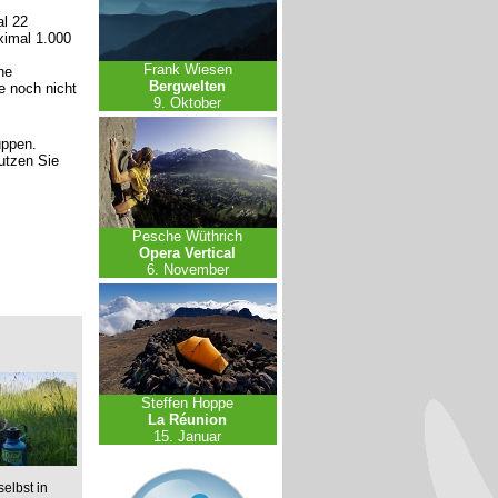
l 22
ximal 1.000
Frank Wiesen
ne
Bergwelten
e noch nicht
9. Oktober
uppen.
nutzen Sie
Pesche Wüthrich
Opera Vertical
6. November
Steffen Hoppe
La Réunion
15. Januar
elbst in