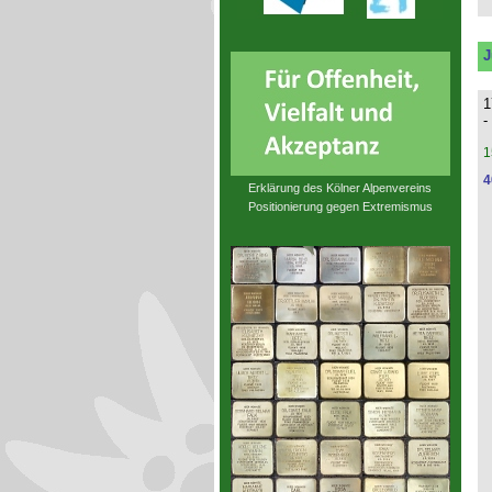
J
1
-
1
4
Erklärung des Kölner Alpenvereins
Positionierung gegen Extremismus