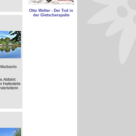
Otto Welter - Der Tod in
der Gletscherspalte
s Murbachs
, Abfahrt:
r Haltestelle
derleiterin