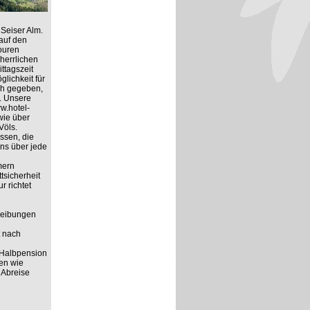
Seiser Alm.
auf den
ouren
herrlichen
ttagszeit
lichkeit für
ich gegeben,
. Unsere
ww.hotel-
wie über
Völs.
ssen, die
ns über jede
mern
tsicherheit
r richtet
hreibungen
t nach
 Halbpension
ten wie
 Abreise