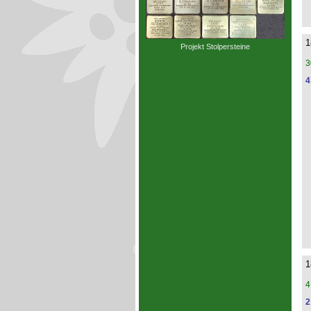
1
Projekt Stolpersteine
3
4
1
4
2