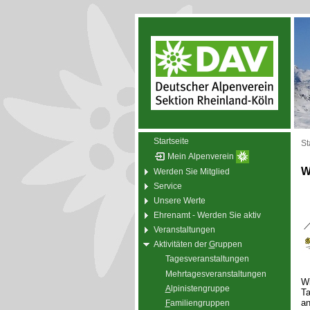
Startseite
St
Mein Alpenverein
W
Werden Sie Mitglied
Service
Unsere Werte
Ehrenamt - Werden Sie aktiv
Veranstaltungen
Aktivitäten der
G
ruppen
Tagesveranstaltungen
Mehrtagesveranstaltungen
Wi
A
lpinistengruppe
Ta
an
F
amiliengruppen