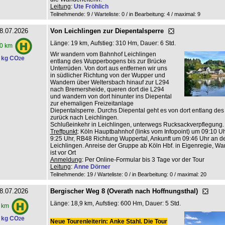
Leitung
:
Ute Fröhlich
Teilnehmende: 9 / Warteliste: 0 / in Bearbeitung: 4
/ maximal: 9
8.07.2026
Von Leichlingen zur Diepentalsperre
Länge: 19 km, Aufstieg: 310 Hm, Dauer: 6 Std.
0 km
Wir wandern vom Bahnhof Leichlingen
 kg CO
e
2
entlang des Wupperbogens bis zur Brücke
Unterrüden. Von dort aus entfernen wir uns
in südlicher Richtung von der Wupper und
Wandern über Weltersbach hinauf zur L294
nach Bremersheide, queren dort die L294
und wandern von dort hinunter ins Diepental
zur ehemaligen Freizeitanlage
Diepentalsperre. Durchs Diepental geht es von dort entlang de
zurück nach Leichlingen.
Schlußeinkehr in Leichlingen, unterwegs Rucksackverpflegung.
Treffpunkt
: Köln Hauptbahnhof (links vom Infopoint) um 09:10 Uhr
9:25 Uhr, RB48 Richtung Wuppertal, Ankunft um 09:46 Uhr an de
Leichlingen. Anreise der Gruppe ab Köln Hbf. in Eigenregie, Wan
ist vor Ort
Anmeldung
: Per Online-Formular bis 3 Tage vor der Tour
Leitung
:
Anne Dörner
Teilnehmende: 19 / Warteliste: 0 / in Bearbeitung: 0
/ maximal: 20
8.07.2026
Bergischer Weg 8 (Overath nach Hoffnungsthal)
Länge: 18,9 km, Aufstieg: 600 Hm, Dauer: 5 Std.
 km
 kg CO
e
2
Neue Tourenleiterin: Anke Stahl. Die Tour