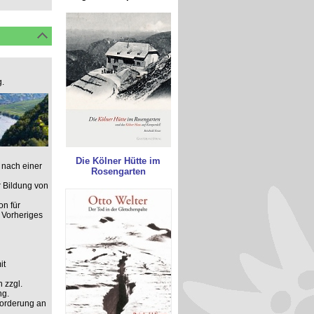
.
Die Kölner Hütte im
 nach einer
Rosengarten
 Bildung von
on für
 Vorheriges
it
 zzgl.
ng.
forderung an