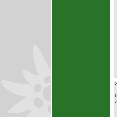
2
-
8
2