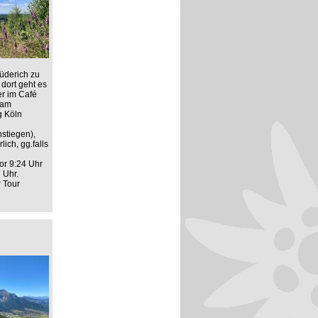
üderich zu
dort geht es
er im Café
 am
g Köln
stiegen),
ich, gg.falls
or 9:24 Uhr
 Uhr.
r Tour