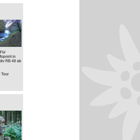
 Für
opoint in
ativ RB 48 ab
r Tour