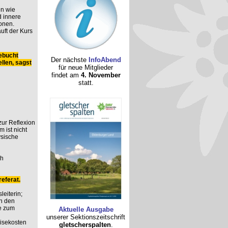
n wie
 innere
onen.
uft der Kurs
ebucht
Der nächste
InfoAbend
llen, sagst
für neue Mitglieder
findet am
4. November
statt.
 zur Reflexion
 ist nicht
ysische
ch
eferat.
leiterin;
n den
e zum
Aktuelle Ausgabe
unserer Sektionszeitschrift
eisekosten
gletscherspalten
.