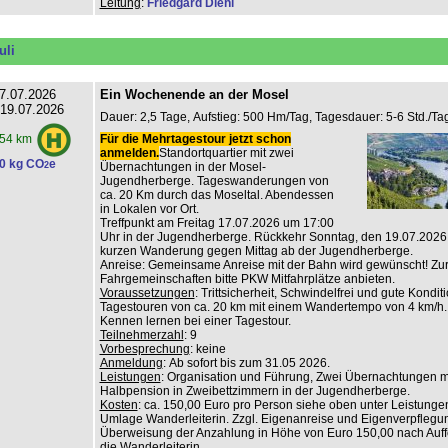
Leitung
:
Friedgard Diehl
uli
7.07.2026
Ein Wochenende an der Mosel
 19.07.2026
Dauer: 2,5 Tage, Aufstieg: 500 Hm/Tag, Tagesdauer: 5-6 Std./Tag
Für die Mehrtagestour jetzt schon
54 km
anmelden.
Standortquartier mit zwei
0 kg CO
e
2
Übernachtungen in der Mosel-
Jugendherberge. Tageswanderungen von
ca. 20 Km durch das Moseltal. Abendessen
in Lokalen vor Ort.
Treffpunkt am Freitag 17.07.2026 um 17:00
Uhr in der Jugendherberge. Rückkehr Sonntag, den 19.07.2026
kurzen Wanderung gegen Mittag ab der Jugendherberge.
Anreise: Gemeinsame Anreise mit der Bahn wird gewünscht! Zur
Fahrgemeinschaften bitte PKW Mitfahrplätze anbieten.
Voraussetzungen
: Trittsicherheit, Schwindelfrei und gute Konditi
Tagestouren von ca. 20 km mit einem Wandertempo von 4 km/h.
Kennen lernen bei einer Tagestour.
Teilnehmerzahl
: 9
Vorbesprechung
: keine
Anmeldung
: Ab sofort bis zum 31.05 2026.
Leistungen
: Organisation und Führung, Zwei Übernachtungen m
Halbpension in Zweibettzimmern in der Jugendherberge.
Kosten
: ca. 150,00 Euro pro Person siehe oben unter Leistungen
Umlage Wanderleiterin. Zzgl. Eigenanreise und Eigenverpflegu
Überweisung der Anzahlung in Höhe von Euro 150,00 nach Auf
die Wanderleiterin.