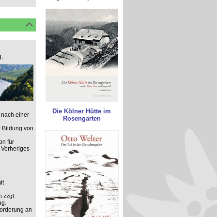
.
Die Kölner Hütte im
 nach einer
Rosengarten
 Bildung von
on für
 Vorheriges
it
 zzgl.
ng.
forderung an