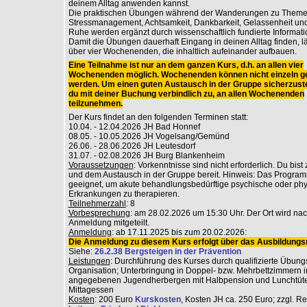
deinem Alltag anwenden kannst.
Die praktischen Übungen während der Wanderungen zu Theme
Stressmanagement, Achtsamkeit, Dankbarkeit, Gelassenheit und
Ruhe werden ergänzt durch wissenschaftlich fundierte Informati
Damit die Übungen dauerhaft Eingang in deinen Alltag finden, lä
über vier Wochenenden, die inhaltlich aufeinander aufbauen.
Eine Teilnahme ist nur an dem ganzen Kurs, d.h. an allen vier
Wochenenden möglich. Wochenenden können nicht einzeln g
werden. Um einen guten Austausch in der Gruppe sicherzuste
du mit deiner Buchung verbindlich zu, an allen Wochenenden
teilzunehmen.
Der Kurs findet an den folgenden Terminen statt:
10.04. - 12.04.2026 JH Bad Honnef
08.05. - 10.05.2026 JH Vogelsang/Gemünd
26.06. - 28.06.2026 JH Leutesdorf
31.07. - 02.08.2026 JH Burg Blankenheim
Voraussetzungen
: Vorkenntnisse sind nicht erforderlich. Du bist
und dem Austausch in der Gruppe bereit. Hinweis: Das Programm
geeignet, um akute behandlungsbedürftige psychische oder ph
Erkrankungen zu therapieren.
Teilnehmerzahl
: 8
Vorbesprechung
: am 28.02.2026 um 15:30 Uhr. Der Ort wird na
Anmeldung mitgeteilt.
Anmeldung
: ab 17.11.2025 bis zum 20.02.2026:
Die Anmeldung zu diesem Kurs erfolgt über das Ausbildungsr
Siehe:
26.2.38 Bergsteigen in der Prävention
Leistungen
: Durchführung des Kurses durch qualifizierte Übungs
Organisation; Unterbringung in Doppel- bzw. Mehrbettzimmern i
angegebenen Jugendherbergen mit Halbpension und Lunchtüt
Mittagessen
Kosten
: 200 Euro
Kurskosten
, Kosten JH ca. 250 Euro; zzgl. R