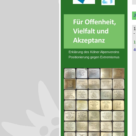
J
1
-
1
4
Erklärung des Kölner Alpenvereins
Positionierung gegen Extremismus