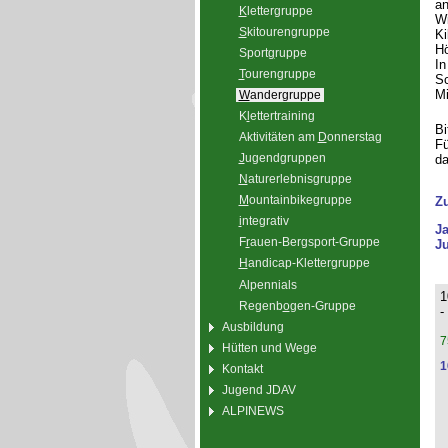
an
K
lettergruppe
Wi
S
kitourengruppe
Ki
Hö
Sport
g
ruppe
In
T
ourengruppe
Sc
Mi
W
andergruppe
K
l
ettertraining
Bi
Aktivitäten am
D
onnerstag
Fü
J
ugendgruppen
da
N
aturerlebnisgruppe
M
ountainbikegruppe
Z
i
ntegrativ
J
F
r
auen-Bergsport-Gruppe
Ju
H
andicap-Klettergruppe
Alpennials
1
Regenb
o
gen-Gruppe
-
Ausbildung
7
Hütten und Wege
1
Kontakt
Jugend JDAV
ALPINEWS