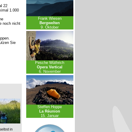
l 22
ximal 1.000
Frank Wiesen
ne
Bergwelten
e noch nicht
9. Oktober
uppen.
nutzen Sie
Pesche Wüthrich
Opera Vertical
6. November
Steffen Hoppe
La Réunion
15. Januar
elbst in