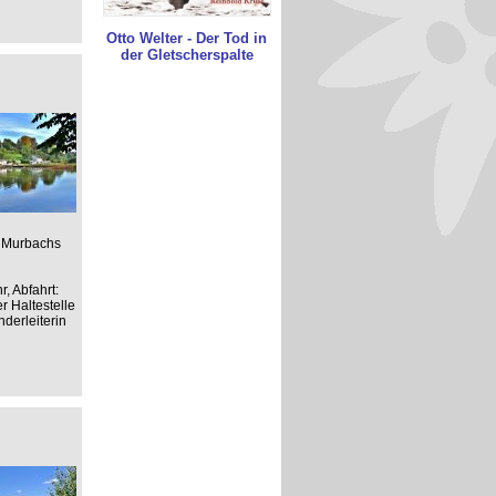
Otto Welter - Der Tod in
der Gletscherspalte
s Murbachs
, Abfahrt:
r Haltestelle
derleiterin