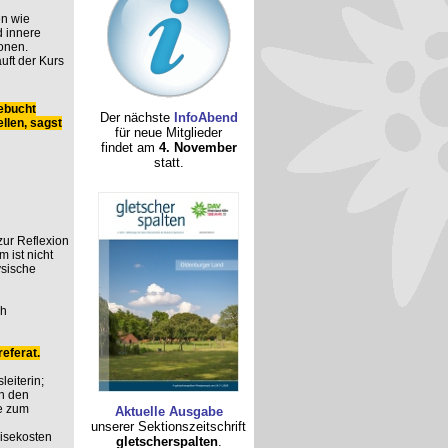
n wie
 innere
onen.
uft der Kurs
ebucht
Der nächste
InfoAbend
llen, sagst
für neue Mitglieder
findet am
4. November
statt.
 zur Reflexion
 ist nicht
ysische
ch
eferat.
leiterin;
n den
e zum
Aktuelle Ausgabe
unserer Sektionszeitschrift
eisekosten
gletscherspalten
.