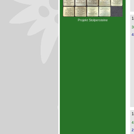
1
Projekt Stolpersteine
3
4
1
4
2