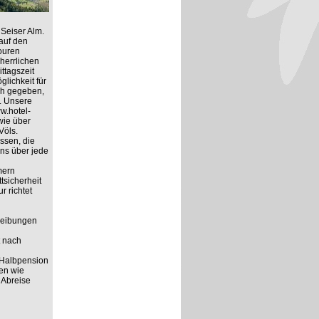
Seiser Alm.
auf den
ouren
herrlichen
ttagszeit
lichkeit für
ich gegeben,
. Unsere
ww.hotel-
wie über
Völs.
ssen, die
ns über jede
mern
tsicherheit
r richtet
hreibungen
t nach
 Halbpension
ten wie
 Abreise