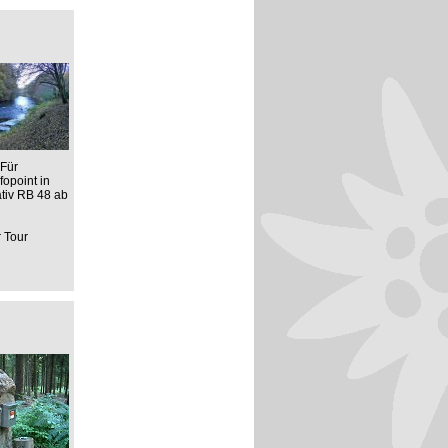
 Für
opoint in
ativ RB 48 ab
r Tour