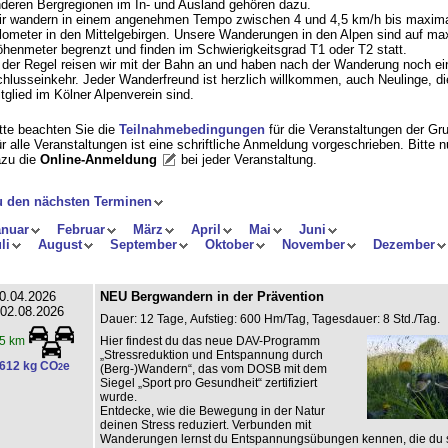
deren Bergregionen im In- und Ausland gehören dazu.
r wandern in einem angenehmen Tempo zwischen 4 und 4,5 km/h bis maxima
lometer in den Mittelgebirgen. Unsere Wanderungen in den Alpen sind auf ma
henmeter begrenzt und finden im Schwierigkeitsgrad T1 oder T2 statt.
 der Regel reisen wir mit der Bahn an und haben nach der Wanderung noch ei
hlusseinkehr. Jeder Wanderfreund ist herzlich willkommen, auch Neulinge, di
tglied im Kölner Alpenverein sind.
tte beachten Sie die
Teilnahmebedingungen
für die Veranstaltungen der Gr
r alle Veranstaltungen ist eine schriftliche Anmeldung vorgeschrieben. Bitte 
zu die
Online-Anmeldung
bei jeder Veranstaltung
.
u den nächsten Terminen
anuar
Februar
März
April
Mai
Juni
li
August
September
Oktober
November
Dezember
0.04.2026
NEU Bergwandern in der Prävention
 02.08.2026
Dauer: 12 Tage, Aufstieg: 600 Hm/Tag, Tagesdauer: 8 Std./Tag.
Hier findest du das neue DAV-Programm
5 km
„Stressreduktion und Entspannung durch
612 kg CO
e
2
(Berg-)Wandern“, das vom DOSB mit dem
Siegel „Sport pro Gesundheit“ zertifiziert
wurde.
Entdecke, wie die Bewegung in der Natur
deinen Stress reduziert. Verbunden mit
Wanderungen lernst du Entspannungsübungen kennen, die du s