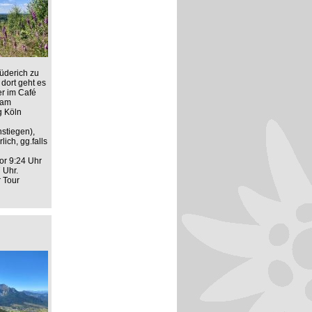
üderich zu
dort geht es
er im Café
 am
g Köln
stiegen),
ich, gg.falls
or 9:24 Uhr
 Uhr.
r Tour