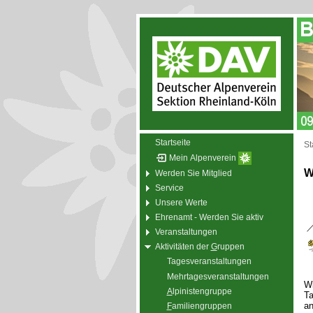
Startseite
St
Mein Alpenverein
W
Werden Sie Mitglied
Service
Unsere Werte
Ehrenamt - Werden Sie aktiv
Veranstaltungen
Aktivitäten der
G
ruppen
Tagesveranstaltungen
Mehrtagesveranstaltungen
Wi
A
lpinistengruppe
Ta
an
F
amiliengruppen