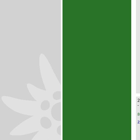
2
-
8
2