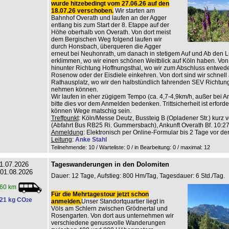
wurde hitzebedingt vom 27.06.26 auf den
18.07.26 verschoben.
Wir starten am
Bahnhof Overath und laufen an der Agger
entlang bis zum Start der 8. Etappe auf der
Höhe oberhalb von Overath. Von dort meist
dem Bergischen Weg folgend laufen wir
durch Honsbach, überqueren die Agger
erneut bei Neuhonrath, um danach in stetigem Auf und Ab den L
erklimmen, wo wir einen schönen Weitblick auf Köln haben. Von 
hinunter Richtung Hoffnungsthal, wo wir zum Abschluss entwed
Rosenow oder der Eisdiele einkehren. Von dort sind wir schnell
Rathausplatz, wo wir den halbstündlich fahrenden SEV Richtun
nehmen können.
Wir laufen in eher zügigem Tempo (ca. 4,7-4,9km/h, außer bei An
bitte dies vor dem Anmelden bedenken. Trittsicherheit ist erforderl
können Wege matschig sein.
Treffpunkt
: Köln/Messe Deutz, Bussteig B (Opladener Str.) kurz v
(Abfahrt Bus RB25 Ri. Gummersbach), Ankunft Overath Bf. 10:27
Anmeldung
: Elektronisch per Online-Formular bis 2 Tage vor de
Leitung
:
Anke Stahl
Teilnehmende: 10 / Warteliste: 0 / in Bearbeitung: 0
/ maximal: 12
1.07.2026
Tageswanderungen in den Dolomiten
 01.08.2026
Dauer: 12 Tage, Aufstieg: 800 Hm/Tag, Tagesdauer: 6 Std./Tag.
60 km
Für die Mehrtagestour jetzt schon
21 kg CO
e
2
anmelden.
Unser Standortquartier liegt in
Völs am Schlern zwischen Grödnertal und
Rosengarten. Von dort aus unternehmen wir
verschiedene genussvolle Wanderungen