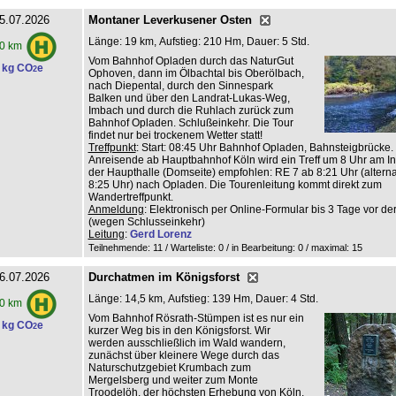
5.07.2026
Montaner Leverkusener Osten
Länge: 19 km, Aufstieg: 210 Hm, Dauer: 5 Std.
0 km
Vom Bahnhof Opladen durch das NaturGut
 kg CO
e
2
Ophoven, dann im Ölbachtal bis Oberölbach,
nach Diepental, durch den Sinnespark
Balken und über den Landrat-Lukas-Weg,
Imbach und durch die Ruhlach zurück zum
Bahnhof Opladen. Schlußeinkehr. Die Tour
findet nur bei trockenem Wetter statt!
Treffpunkt
: Start: 08:45 Uhr Bahnhof Opladen, Bahnsteigbrücke.
Anreisende ab Hauptbahnhof Köln wird ein Treff um 8 Uhr am Inf
der Haupthalle (Domseite) empfohlen: RE 7 ab 8:21 Uhr (altern
8:25 Uhr) nach Opladen. Die Tourenleitung kommt direkt zum
Wandertreffpunkt.
Anmeldung
: Elektronisch per Online-Formular bis 3 Tage vor de
(wegen Schlusseinkehr)
Leitung
:
Gerd Lorenz
Teilnehmende: 11 / Warteliste: 0 / in Bearbeitung: 0
/ maximal: 15
6.07.2026
Durchatmen im Königsforst
Länge: 14,5 km, Aufstieg: 139 Hm, Dauer: 4 Std.
0 km
Vom Bahnhof Rösrath-Stümpen ist es nur ein
 kg CO
e
2
kurzer Weg bis in den Königsforst. Wir
werden ausschließlich im Wald wandern,
zunächst über kleinere Wege durch das
Naturschutzgebiet Krumbach zum
Mergelsberg und weiter zum Monte
Troodelöh, der höchsten Erhebung von Köln.