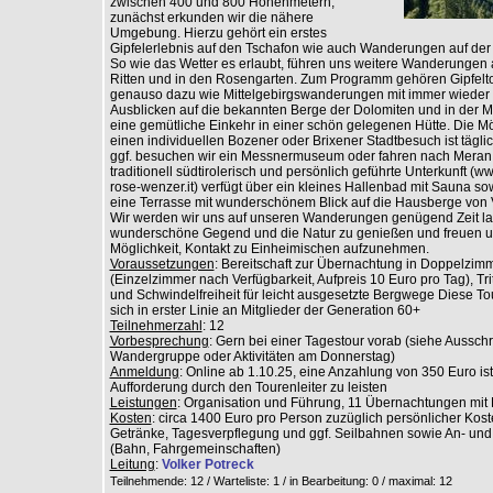
zwischen 400 und 800 Höhenmetern,
zunächst erkunden wir die nähere
Umgebung. Hierzu gehört ein erstes
Gipfelerlebnis auf den Tschafon wie auch Wanderungen auf der 
So wie das Wetter es erlaubt, führen uns weitere Wanderungen 
Ritten und in den Rosengarten. Zum Programm gehören Gipfelt
genauso dazu wie Mittelgebirgswanderungen mit immer wieder 
Ausblicken auf die bekannten Berge der Dolomiten und in der Mi
eine gemütliche Einkehr in einer schön gelegenen Hütte. Die Mög
einen individuellen Bozener oder Brixener Stadtbesuch ist tägl
ggf. besuchen wir ein Messnermuseum oder fahren nach Meran
traditionell südtirolerisch und persönlich geführte Unterkunft (w
rose-wenzer.it) verfügt über ein kleines Hallenbad mit Sauna so
eine Terrasse mit wunderschönem Blick auf die Hausberge von 
Wir werden wir uns auf unseren Wanderungen genügend Zeit la
wunderschöne Gegend und die Natur zu genießen und freuen u
Möglichkeit, Kontakt zu Einheimischen aufzunehmen.
Voraussetzungen
: Bereitschaft zur Übernachtung in Doppelzim
(Einzelzimmer nach Verfügbarkeit, Aufpreis 10 Euro pro Tag), Trit
und Schwindelfreiheit für leicht ausgesetzte Bergwege Diese Tou
sich in erster Linie an Mitglieder der Generation 60+
Teilnehmerzahl
: 12
Vorbesprechung
: Gern bei einer Tagestour vorab (siehe Aussc
Wandergruppe oder Aktivitäten am Donnerstag)
Anmeldung
: Online ab 1.10.25, eine Anzahlung von 350 Euro is
Aufforderung durch den Tourenleiter zu leisten
Leistungen
: Organisation und Führung, 11 Übernachtungen mit
Kosten
: circa 1400 Euro pro Person zuzüglich persönlicher Kos
Getränke, Tagesverpflegung und ggf. Seilbahnen sowie An- und
(Bahn, Fahrgemeinschaften)
Leitung
:
Volker Potreck
Teilnehmende: 12 / Warteliste: 1 / in Bearbeitung: 0
/ maximal: 12