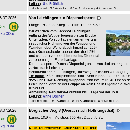
Leitung
:
Ute Fröhlich
Teilnehmende: 9 / Warteliste: 0 / in Bearbeitung: 4
/ maximal: 9
8.07.2026
Von Leichlingen zur Diepentalsperre
Länge: 19 km, Aufstieg: 310 Hm, Dauer: 6 Std.
0 km
Wir wandern vom Bahnhof Leichlingen
 kg CO
e
2
entlang des Wupperbogens bis zur Brücke
Unterrüden. Von dort aus entfernen wir uns
in südlicher Richtung von der Wupper und
Wandern über Weltersbach hinauf zur L294
nach Bremersheide, queren dort die L294
und wandern von dort hinunter ins Diepental
zur ehemaligen Freizeitanlage
Diepentalsperre. Durchs Diepental geht es von dort entlang de
zurück nach Leichlingen.
Schlußeinkehr in Leichlingen, unterwegs Rucksackverpflegung.
Treffpunkt
: Köln Hauptbahnhof (links vom Infopoint) um 09:10 Uhr
9:25 Uhr, RB48 Richtung Wuppertal, Ankunft um 09:46 Uhr an de
Leichlingen. Anreise der Gruppe ab Köln Hbf. in Eigenregie, Wan
ist vor Ort
Anmeldung
: Per Online-Formular bis 3 Tage vor der Tour
Leitung
:
Anne Dörner
Teilnehmende: 19 / Warteliste: 0 / in Bearbeitung: 0
/ maximal: 20
8.07.2026
Bergischer Weg 8 (Overath nach Hoffnungsthal)
Länge: 18,9 km, Aufstieg: 600 Hm, Dauer: 5 Std.
 km
 kg CO
e
2
Neue Tourenleiterin: Anke Stahl. Die Tour