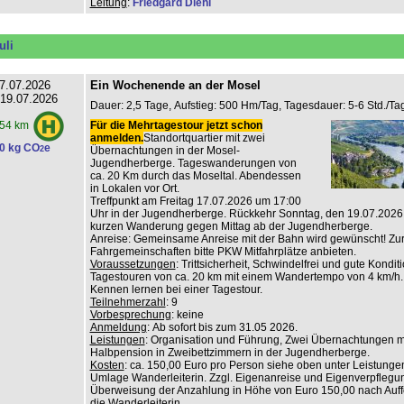
Leitung
:
Friedgard Diehl
uli
7.07.2026
Ein Wochenende an der Mosel
 19.07.2026
Dauer: 2,5 Tage, Aufstieg: 500 Hm/Tag, Tagesdauer: 5-6 Std./Tag
Für die Mehrtagestour jetzt schon
54 km
anmelden.
Standortquartier mit zwei
0 kg CO
e
2
Übernachtungen in der Mosel-
Jugendherberge. Tageswanderungen von
ca. 20 Km durch das Moseltal. Abendessen
in Lokalen vor Ort.
Treffpunkt am Freitag 17.07.2026 um 17:00
Uhr in der Jugendherberge. Rückkehr Sonntag, den 19.07.2026
kurzen Wanderung gegen Mittag ab der Jugendherberge.
Anreise: Gemeinsame Anreise mit der Bahn wird gewünscht! Zur
Fahrgemeinschaften bitte PKW Mitfahrplätze anbieten.
Voraussetzungen
: Trittsicherheit, Schwindelfrei und gute Konditi
Tagestouren von ca. 20 km mit einem Wandertempo von 4 km/h.
Kennen lernen bei einer Tagestour.
Teilnehmerzahl
: 9
Vorbesprechung
: keine
Anmeldung
: Ab sofort bis zum 31.05 2026.
Leistungen
: Organisation und Führung, Zwei Übernachtungen m
Halbpension in Zweibettzimmern in der Jugendherberge.
Kosten
: ca. 150,00 Euro pro Person siehe oben unter Leistungen
Umlage Wanderleiterin. Zzgl. Eigenanreise und Eigenverpflegu
Überweisung der Anzahlung in Höhe von Euro 150,00 nach Auf
die Wanderleiterin.